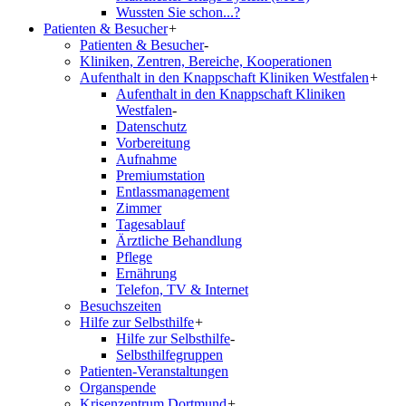
Wussten Sie schon...?
Patienten & Besucher
+
Patienten & Besucher
-
Kliniken, Zentren, Bereiche, Kooperationen
Aufenthalt in den Knappschaft Kliniken Westfalen
+
Aufenthalt in den Knappschaft Kliniken
Westfalen
-
Datenschutz
Vorbereitung
Aufnahme
Premiumstation
Entlassmanagement
Zimmer
Tagesablauf
Ärztliche Behandlung
Pflege
Ernährung
Telefon, TV & Internet
Besuchszeiten
Hilfe zur Selbsthilfe
+
Hilfe zur Selbsthilfe
-
Selbsthilfegruppen
Patienten-Veranstaltungen
Organspende
Krisenzentrum Dortmund
+