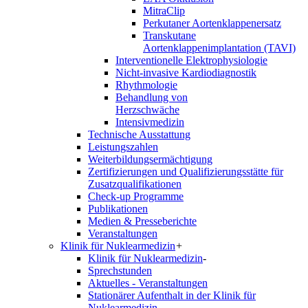
MitraClip
Perkutaner Aortenklappenersatz
Transkutane
Aortenklappenimplantation (TAVI)
Interventionelle Elektrophysiologie
Nicht-invasive Kardiodiagnostik
Rhythmologie
Behandlung von
Herzschwäche
Intensivmedizin
Technische Ausstattung
Leistungszahlen
Weiterbildungsermächtigung
Zertifizierungen und Qualifizierungsstätte für
Zusatzqualifikationen
Check-up Programme
Publikationen
Medien & Presseberichte
Veranstaltungen
Klinik für Nuklearmedizin
+
Klinik für Nuklearmedizin
-
Sprechstunden
Aktuelles - Veranstaltungen
Stationärer Aufenthalt in der Klinik für
Nuklearmedizin