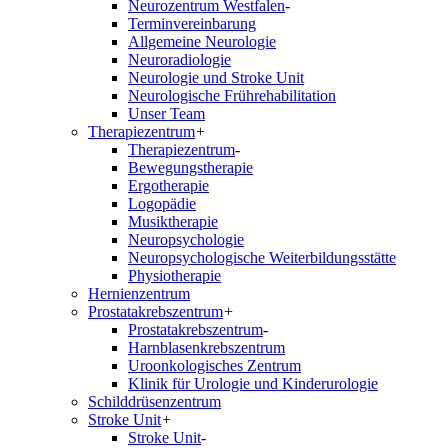
Neurozentrum Westfalen
-
Terminvereinbarung
Allgemeine Neurologie
Neuroradiologie
Neurologie und Stroke Unit
Neurologische Frührehabilitation
Unser Team
Therapiezentrum
+
Therapiezentrum
-
Bewegungstherapie
Ergotherapie
Logopädie
Musiktherapie
Neuropsychologie
Neuropsychologische Weiterbildungsstätte
Physiotherapie
Hernienzentrum
Prostatakrebszentrum
+
Prostatakrebszentrum
-
Harnblasenkrebszentrum
Uroonkologisches Zentrum
Klinik für Urologie und Kinderurologie
Schilddrüsenzentrum
Stroke Unit
+
Stroke Unit
-