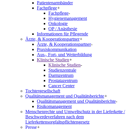
Patientenarmbänder
Fachpflege
+
Fachpflege
-
Hygienemanagement
Onkologie
OP / Anästhesie
Informationen für Pflegende
Ärzte, & Kooperationspartner
+
Ärzte, & Kooperationspartner
-
Praxiskommunikation
Aus-, Fort- und Weiterbildung
Klinische Studien
+
Klinische Studien
-
Studienzentrale
Darmzentrum
Prostatazentrum
Cancer Center
Tochtergesellschaft
Qualitätsmanagement und Qualitätsberichte
+
Qualitätsmanagement und Qualitätsberichte
-
Risikomanagement
Menschenrechte und Umweltschutz in der Lieferkette /
Beschwerdeverfahren nach dem
Lieferkettensorgfaltspflichtengesetz
Presse
+