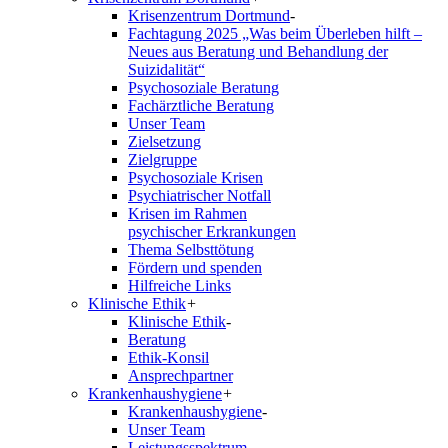
Krisenzentrum Dortmund
-
Fachtagung 2025 „Was beim Überleben hilft –
Neues aus Beratung und Behandlung der
Suizidalität“
Psychosoziale Beratung
Fachärztliche Beratung
Unser Team
Zielsetzung
Zielgruppe
Psychosoziale Krisen
Psychiatrischer Notfall
Krisen im Rahmen
psychischer Erkrankungen
Thema Selbsttötung
Fördern und spenden
Hilfreiche Links
Klinische Ethik
+
Klinische Ethik
-
Beratung
Ethik-Konsil
Ansprechpartner
Krankenhaushygiene
+
Krankenhaushygiene
-
Unser Team
Leistungsspektrum