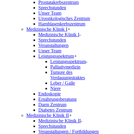
Prostatakrebszentrum
Sprechstunden
Unser Team
Uroonkologisches Zentrum
Harnblasenkrebszentrum
Medizinische Klinik I
+
Medizinische Klinik I
-
Sprechstunden
Veranstaltungen
Unser Team
Leistungsspektrum
+
Leistungsspektrum
-
Palliativmedizin
Tumore des
Verdauungstraktes
Leber / Galle
Niere
Endoskopie
Ernährungsberatung
Darm Zentrum
Diabetes Zentrum
Medizinische Klinik II
+
Medizinische Klinik II
-
Sprechstunden
Veranstaltungen / Fortbildungen