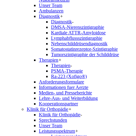
Unser Team
Ambulanzen
Diagnostik
+
Diagnostik
-
DMSA-Nierenszintigraphie
Kardiale ATTR-Amyloidose
Lymphabflussszintigraphie
Nebenschilddrüsendiagnostik
Somatostatinrezeptor-Szintigraphie
Tumorszintigraphie der Schilddrüse
Therapien
+
Therapien
-
PSMA-Therapie
Ra-223 (Xofigo®)
Anforderungsformulare
Informationen fuer Aerzte
Medien- und Presseberichte
Lehre-Aus- und Weiterbildung
Kooperationspartner
Klinik für Orthopädie
+
Klinik für Orthopädie
-
Sprechstunden
Unser Team
Leistungsspektrum
+