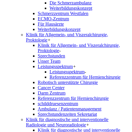
Die Schmerzambulanz
Weiterbildungskonzept
Schmerzzentrum Westfalen
ECMO-Zentrum
Für Hausärzte
Weiterbildungskonzept
Klinik für Allgemein- und Viszeralchirurgie,
Proktologie
+
Klinik für Allgemein- und Viszeralchirurgie,
Proktologie
-
Sprechstunden
Unser Team
Leistungsspektrum
+
Leistungsspektrum
-
Referenzzentrum für Hernienchirurgie
Robotisch unterstützte Chirurgie
Cancer Center
Darm Zentrum
Referenzzentrum für Hernienchirurgie
schilddruesenzentrum
Ambulanz / Patientenmanagement
Sprechstundenzeiten Sekretariat
Klinik für diagnostische und interventionelle
Radiologie und Neuroradiologie
+
Klinik für diagnostische und interventionelle