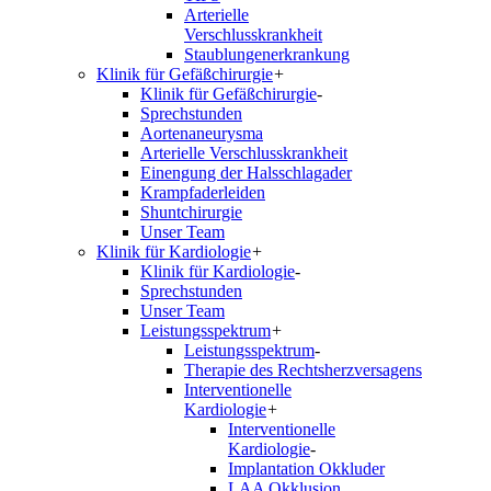
Arterielle
Verschlusskrankheit
Staublungenerkrankung
Klinik für Gefäßchirurgie
+
Klinik für Gefäßchirurgie
-
Sprechstunden
Aortenaneurysma
Arterielle Verschlusskrankheit
Einengung der Halsschlagader
Krampfaderleiden
Shuntchirurgie
Unser Team
Klinik für Kardiologie
+
Klinik für Kardiologie
-
Sprechstunden
Unser Team
Leistungsspektrum
+
Leistungsspektrum
-
Therapie des Rechtsherzversagens
Interventionelle
Kardiologie
+
Interventionelle
Kardiologie
-
Implantation Okkluder
LAA Okklusion