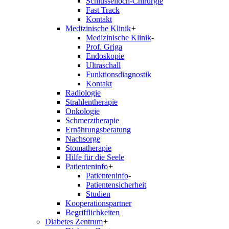
Schlüsselloch-Chirurgie
Fast Track
Kontakt
Medizinische Klinik
+
Medizinische Klinik
-
Prof. Griga
Endoskopie
Ultraschall
Funktionsdiagnostik
Kontakt
Radiologie
Strahlentherapie
Onkologie
Schmerztherapie
Ernährungsberatung
Nachsorge
Stomatherapie
Hilfe für die Seele
Patienteninfo
+
Patienteninfo
-
Patientensicherheit
Studien
Kooperationspartner
Begrifflichkeiten
Diabetes Zentrum
+