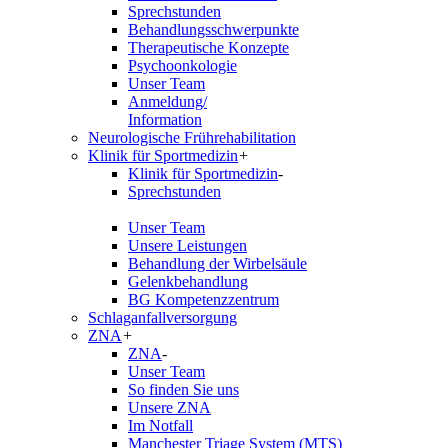
Sprechstunden
Behandlungsschwerpunkte
Therapeutische Konzepte
Psychoonkologie
Unser Team
Anmeldung/
Information
Neurologische Frührehabilitation
Klinik für Sportmedizin
+
Klinik für Sportmedizin
-
Sprechstunden
Unser Team
Unsere Leistungen
Behandlung der Wirbelsäule
Gelenkbehandlung
BG Kompetenzzentrum
Schlaganfallversorgung
ZNA
+
ZNA
-
Unser Team
So finden Sie uns
Unsere ZNA
Im Notfall
Manchester Triage System (MTS)