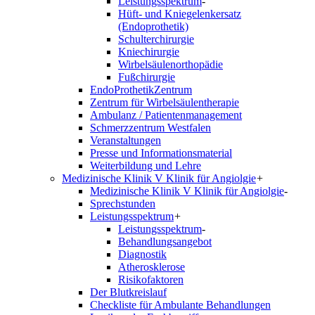
Leistungsspektrum
-
Hüft- und Kniegelenkersatz
(Endoprothetik)
Schulterchirurgie
Kniechirurgie
Wirbelsäulenorthopädie
Fußchirurgie
EndoProthetikZentrum
Zentrum für Wirbelsäulentherapie
Ambulanz / Patientenmanagement
Schmerzzentrum Westfalen
Veranstaltungen
Presse und Informationsmaterial
Weiterbildung und Lehre
Medizinische Klinik V Klinik für Angiolgie
+
Medizinische Klinik V Klinik für Angiolgie
-
Sprechstunden
Leistungsspektrum
+
Leistungsspektrum
-
Behandlungsangebot
Diagnostik
Atherosklerose
Risikofaktoren
Der Blutkreislauf
Checkliste für Ambulante Behandlungen