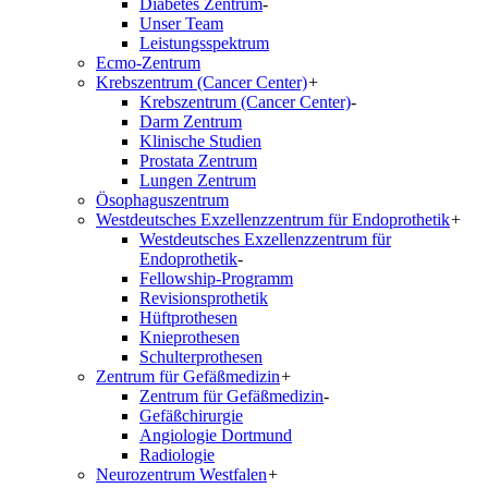
Diabetes Zentrum
-
Unser Team
Leistungsspektrum
Ecmo-Zentrum
Krebszentrum (Cancer Center)
+
Krebszentrum (Cancer Center)
-
Darm Zentrum
Klinische Studien
Prostata Zentrum
Lungen Zentrum
Ösophaguszentrum
Westdeutsches Exzellenzzentrum für Endoprothetik
+
Westdeutsches Exzellenzzentrum für
Endoprothetik
-
Fellowship-Programm
Revisionsprothetik
Hüftprothesen
Knieprothesen
Schulterprothesen
Zentrum für Gefäßmedizin
+
Zentrum für Gefäßmedizin
-
Gefäßchirurgie
Angiologie Dortmund
Radiologie
Neurozentrum Westfalen
+