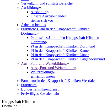
Verwaltung und sonstige Bereiche
Ausbildung
+
Ausbildung
-
Unsere Auszubildenden
stellen sich vor
Arbeiten bei uns
Praktisches Jahr in den Knappschaft Kliniken
Dortmund
+
Praktisches Jahr in den Knappschaft Kliniken
Dortmund
-
PJ in den Knappschaft Kliniken Dortmund
PJ in den Knappschaft Kliniken Kamen
PJ in den Knappschaft Kliniken Lünen
PJ in den Knappschaft Kliniken Lütgendortmund
Aus-, Fort- und Weiterbildung
+
Aus-, Fort- und Weiterbildung
-
Weiterbildungs-
ermächtigungen
Famulatur in den Knappschaft Kliniken Westfalen
Praktikum
Bundesfreiwilligendienst
Freiwilliges Soziales Jahr
Knappschaft Kliniken
Dortmund