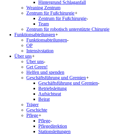
Hintergrund Schlaganfall
Weaning Zentrum
Zentrum für Fußchirurgie
+
Zentrum für Fußchirurgie
-
Team
Zentrum für robotisch unterstützte Chirurgie
Funktionsabteilungen
+
Funktionsabteilungen
-
OP
Intensivstation
Über uns
+
Über uns
-
Get Green!
Helfen und spenden
Geschäftsführung und Gremien
+
Geschäftsführung und Gremien
-
Betriebsleitung
Aufsichtsrat
Beirat
Träger
Geschichte
Pflege
+
Pflege
-
Pflegedirektion
Stationsleitungen