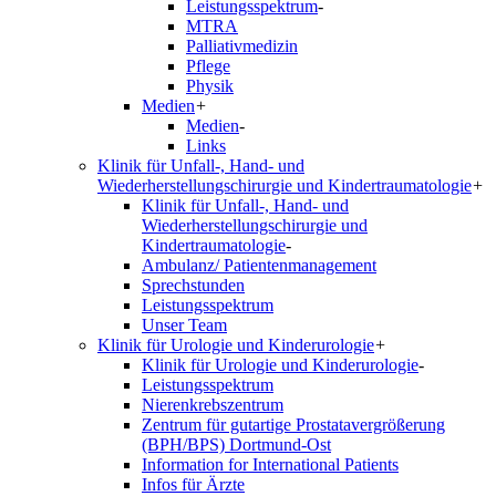
Leistungsspektrum
-
MTRA
Palliativmedizin
Pflege
Physik
Medien
+
Medien
-
Links
Klinik für Unfall-, Hand- und
Wiederherstellungschirurgie und Kindertraumatologie
+
Klinik für Unfall-, Hand- und
Wiederherstellungschirurgie und
Kindertraumatologie
-
Ambulanz/ Patientenmanagement
Sprechstunden
Leistungsspektrum
Unser Team
Klinik für Urologie und Kinderurologie
+
Klinik für Urologie und Kinderurologie
-
Leistungsspektrum
Nierenkrebszentrum
Zentrum für gutartige Prostatavergrößerung
(BPH/BPS) Dortmund-Ost
Information for International Patients
Infos für Ärzte