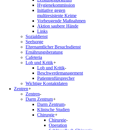
Hygienekommission
Initiative gegen
multiresistente Keime
Vorbeugende Maßnahmen
Aktion saubere Hände
Links
Sozialdienst
Seelsorge
Ehrenamtlicher Besuchsdienst
Ernährungsberatung
Cafeteria
Lob und Kritik
+
Lob und Kritik
-
Beschwerdemanagement
Patientenfürsprecher
Wichtige Kontaktdaten
Zentren
+
Zentren
-
Darm Zentrum
+
Darm Zentrum
-
Klinische Studien
Chirurgie
+
Chirurgie
-
Operation