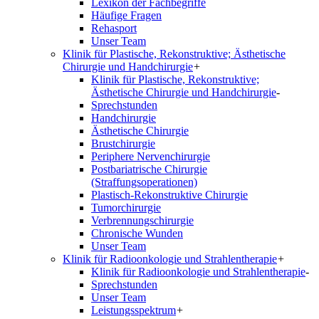
Lexikon der Fachbegriffe
Häufige Fragen
Rehasport
Unser Team
Klinik für Plastische, Rekonstruktive; Ästhetische
Chirurgie und Handchirurgie
+
Klinik für Plastische, Rekonstruktive;
Ästhetische Chirurgie und Handchirurgie
-
Sprechstunden
Handchirurgie
Ästhetische Chirurgie
Brustchirurgie
Periphere Nervenchirurgie
Postbariatrische Chirurgie
(Straffungsoperationen)
Plastisch-Rekonstruktive Chirurgie
Tumorchirurgie
Verbrennungschirurgie
Chronische Wunden
Unser Team
Klinik für Radioonkologie und Strahlentherapie
+
Klinik für Radioonkologie und Strahlentherapie
-
Sprechstunden
Unser Team
Leistungsspektrum
+