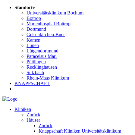
Standorte
Universitätsklinikum Bochum
Bottrop
Marienhospital Bottrop
Dortmund
Gelsenkirchen-Buer
Kamen
Lünen
Lütgendortmund
Paracelsus Marl
Püttlingen
Recklinghausen
Sulzbach
Rhein-Maas Klinikum
KNAPPSCHAFT
Kliniken
Zurück
Häuser
Zurück
Knappschaft Kliniken Universitätsklinikum