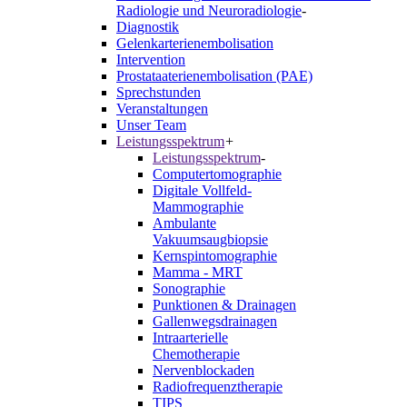
Radiologie und Neuroradiologie
-
Diagnostik
Gelenkarterienembolisation
Intervention
Prostataaterienembolisation (PAE)
Sprechstunden
Veranstaltungen
Unser Team
Leistungsspektrum
+
Leistungsspektrum
-
Computertomographie
Digitale Vollfeld-
Mammographie
Ambulante
Vakuumsaugbiopsie
Kernspintomographie
Mamma - MRT
Sonographie
Punktionen & Drainagen
Gallenwegsdrainagen
Intraarterielle
Chemotherapie
Nervenblockaden
Radiofrequenztherapie
TIPS