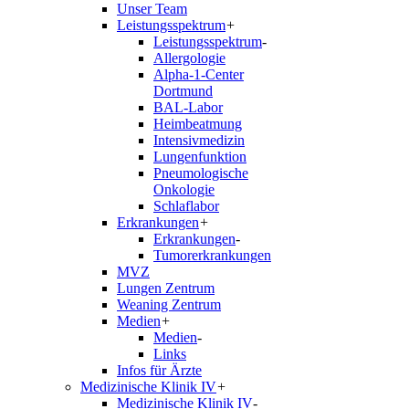
Unser Team
Leistungsspektrum
+
Leistungsspektrum
-
Allergologie
Alpha-1-Center
Dortmund
BAL-Labor
Heimbeatmung
Intensivmedizin
Lungenfunktion
Pneumologische
Onkologie
Schlaflabor
Erkrankungen
+
Erkrankungen
-
Tumorerkrankungen
MVZ
Lungen Zentrum
Weaning Zentrum
Medien
+
Medien
-
Links
Infos für Ärzte
Medizinische Klinik IV
+
Medizinische Klinik IV
-