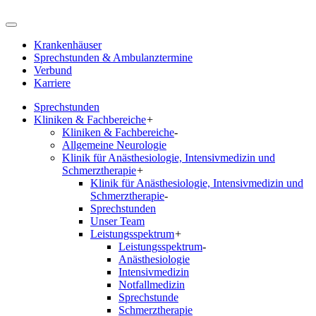
Krankenhäuser
Sprechstunden & Ambulanztermine
Verbund
Karriere
Sprechstunden
Kliniken & Fachbereiche
+
Kliniken & Fachbereiche
-
Allgemeine Neurologie
Klinik für Anästhesiologie, Intensivmedizin und
Schmerztherapie
+
Klinik für Anästhesiologie, Intensivmedizin und
Schmerztherapie
-
Sprechstunden
Unser Team
Leistungsspektrum
+
Leistungsspektrum
-
Anästhesiologie
Intensivmedizin
Notfallmedizin
Sprechstunde
Schmerztherapie