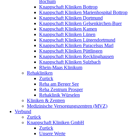
Bochum
Knappschaft Kliniken Bottrop
Knappschaft Kliniken Marienhospital Bottrop
Knappschaft Kliniken Dortmund
Knappschaft Kliniken Gelsenkirchen-Buer
Knappschaft Kliniken Kamen
Knappschaft Kliniken Lünen
Knappschaft Kliniken Lütgendortmund
Knappschaft Kliniken Paracelsus Marl
Knappschaft Kliniken Püttlingen
Knappschaft Kliniken Recklinghausen
Knappschaft Kliniken Sulzbach
Rhein-Maas Klinikum
Rehakliniken
Zurück
Reha am Berger See
Reha Zentrum Prosper
Rehaklinik Würselen
Kliniken & Zentren
Medizinische Versorgungszentren (MVZ)
Verbund
Zurück
Knappschaft Kliniken GmbH
Zurück
Unsere Werte