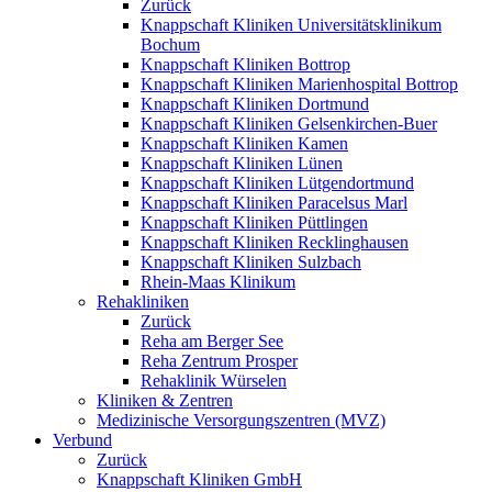
Zurück
Knappschaft Kliniken Universitätsklinikum
Bochum
Knappschaft Kliniken Bottrop
Knappschaft Kliniken Marienhospital Bottrop
Knappschaft Kliniken Dortmund
Knappschaft Kliniken Gelsenkirchen-Buer
Knappschaft Kliniken Kamen
Knappschaft Kliniken Lünen
Knappschaft Kliniken Lütgendortmund
Knappschaft Kliniken Paracelsus Marl
Knappschaft Kliniken Püttlingen
Knappschaft Kliniken Recklinghausen
Knappschaft Kliniken Sulzbach
Rhein-Maas Klinikum
Rehakliniken
Zurück
Reha am Berger See
Reha Zentrum Prosper
Rehaklinik Würselen
Kliniken & Zentren
Medizinische Versorgungszentren (MVZ)
Verbund
Zurück
Knappschaft Kliniken GmbH