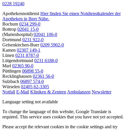
0228 19240
Apothekennotdienst
Hier finden Sie einen Notdienstkalender der
Apotheken in Ihrer Nähe.
Bochum
0234 299-0
Bottrop
02041 15-0
(Marienhospital)
02041 106-0
Dortmund
0231 922-0
Gelsenkirchen-Buer
0209 5902-0
Kamen
02307 149-1
Lünen
0231 8787-0
Lütgendortmund
0231 6188-0
Marl
02365 90-0
Püttlingen
06898 55-0
Recklinghausen
02361 56-0
Sulzbach
06897 574-0
Würselen
02405 62-3305
Notfall
E-Mail
Kliniken & Zentren
Ambulanzen
Newsletter
Language setting not available
To change the language of this website, Google Translate is
required. This service uses cookies that you have not yet accepted.
Please accept the relevant cookies in the cookie settings and try