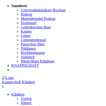
Standorte
Universitätsklinikum Bochum
Bottrop
Marienhospital Bottrop
Dortmund
Gelsenkirchen-Buer
Kamen
Lünen
Lütgendortmund
Paracelsus Marl
Püttlingen
Recklinghausen
Sulzbach
Rhein-Maas Klinikum
KNAPPSCHAFT
Knappschaft Kliniken
x
Kliniken
Zurück
Häuser