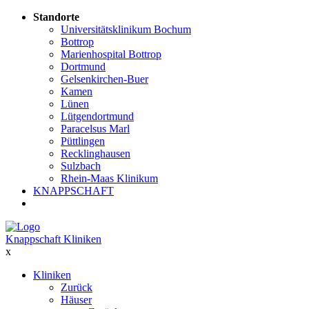
Standorte
Universitätsklinikum Bochum
Bottrop
Marienhospital Bottrop
Dortmund
Gelsenkirchen-Buer
Kamen
Lünen
Lütgendortmund
Paracelsus Marl
Püttlingen
Recklinghausen
Sulzbach
Rhein-Maas Klinikum
KNAPPSCHAFT
Knappschaft Kliniken
x
Kliniken
Zurück
Häuser