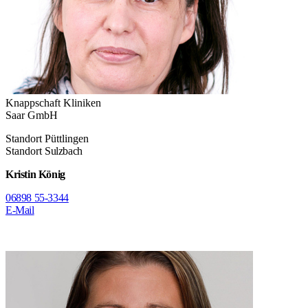
Knappschaft Kliniken
Saar GmbH
Standort Püttlingen
Standort
Sulzbach
Kristin König
06898 55-3344
E-Mail