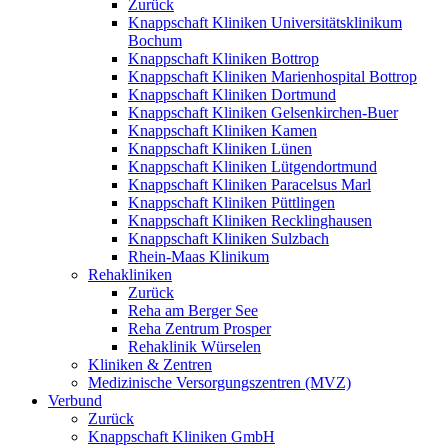
Zurück
Knappschaft Kliniken Universitätsklinikum
Bochum
Knappschaft Kliniken Bottrop
Knappschaft Kliniken Marienhospital Bottrop
Knappschaft Kliniken Dortmund
Knappschaft Kliniken Gelsenkirchen-Buer
Knappschaft Kliniken Kamen
Knappschaft Kliniken Lünen
Knappschaft Kliniken Lütgendortmund
Knappschaft Kliniken Paracelsus Marl
Knappschaft Kliniken Püttlingen
Knappschaft Kliniken Recklinghausen
Knappschaft Kliniken Sulzbach
Rhein-Maas Klinikum
Rehakliniken
Zurück
Reha am Berger See
Reha Zentrum Prosper
Rehaklinik Würselen
Kliniken & Zentren
Medizinische Versorgungszentren (MVZ)
Verbund
Zurück
Knappschaft Kliniken GmbH