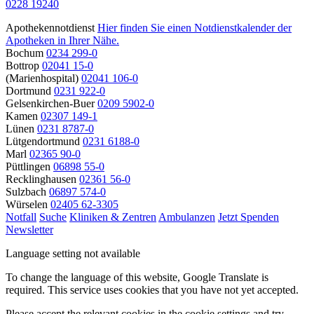
0228 19240
Apothekennotdienst
Hier finden Sie einen Notdienstkalender der
Apotheken in Ihrer Nähe.
Bochum
0234 299-0
Bottrop
02041 15-0
(Marienhospital)
02041 106-0
Dortmund
0231 922-0
Gelsenkirchen-Buer
0209 5902-0
Kamen
02307 149-1
Lünen
0231 8787-0
Lütgendortmund
0231 6188-0
Marl
02365 90-0
Püttlingen
06898 55-0
Recklinghausen
02361 56-0
Sulzbach
06897 574-0
Würselen
02405 62-3305
Notfall
Suche
Kliniken & Zentren
Ambulanzen
Jetzt Spenden
Newsletter
Language setting not available
To change the language of this website, Google Translate is
required. This service uses cookies that you have not yet accepted.
Please accept the relevant cookies in the cookie settings and try