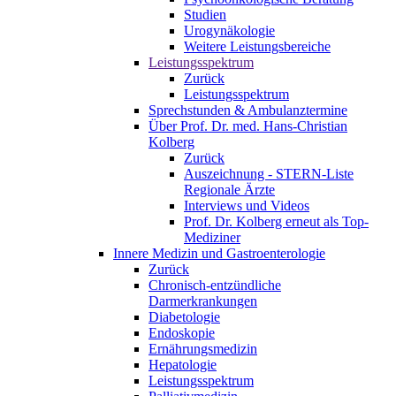
Studien
Urogynäkologie
Weitere Leistungsbereiche
Leistungsspektrum
Zurück
Leistungsspektrum
Sprechstunden & Ambulanztermine
Über Prof. Dr. med. Hans-Christian
Kolberg
Zurück
Auszeichnung - STERN-Liste
Regionale Ärzte
Interviews und Videos
Prof. Dr. Kolberg erneut als Top-
Mediziner
Innere Medizin und Gastroenterologie
Zurück
Chronisch-entzündliche
Darmerkrankungen
Diabetologie
Endoskopie
Ernährungsmedizin
Hepatologie
Leistungsspektrum