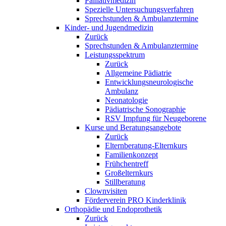
Palliativmedizin
Spezielle Untersuchungsverfahren
Sprechstunden & Ambulanztermine
Kinder- und Jugendmedizin
Zurück
Sprechstunden & Ambulanztermine
Leistungsspektrum
Zurück
Allgemeine Pädiatrie
Entwicklungsneurologische
Ambulanz
Neonatologie
Pädiatrische Sonographie
RSV Impfung für Neugeborene
Kurse und Beratungsangebote
Zurück
Elternberatung-Elternkurs
Familienkonzept
Frühchentreff
Großelternkurs
Stillberatung
Clownvisiten
Förderverein PRO Kinderklinik
Orthopädie und Endoprothetik
Zurück