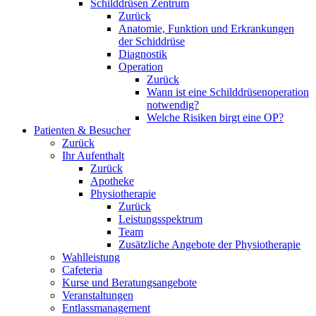
Schilddrüsen Zentrum
Zurück
Anatomie, Funktion und Erkrankungen
der Schiddrüse
Diagnostik
Operation
Zurück
Wann ist eine Schilddrüsenoperation
notwendig?
Welche Risiken birgt eine OP?
Patienten & Besucher
Zurück
Ihr Aufenthalt
Zurück
Apotheke
Physiotherapie
Zurück
Leistungsspektrum
Team
Zusätzliche Angebote der Physiotherapie
Wahlleistung
Cafeteria
Kurse und Beratungsangebote
Veranstaltungen
Entlassmanagement