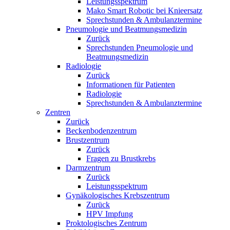
Leistungsspektrum
Mako Smart Robotic bei Knieersatz
Sprechstunden & Ambulanztermine
Pneumologie und Beatmungsmedizin
Zurück
Sprechstunden Pneumologie und
Beatmungsmedizin
Radiologie
Zurück
Informationen für Patienten
Radiologie
Sprechstunden & Ambulanztermine
Zentren
Zurück
Beckenbodenzentrum
Brustzentrum
Zurück
Fragen zu Brustkrebs
Darmzentrum
Zurück
Leistungsspektrum
Gynäkologisches Krebszentrum
Zurück
HPV Impfung
Proktologisches Zentrum