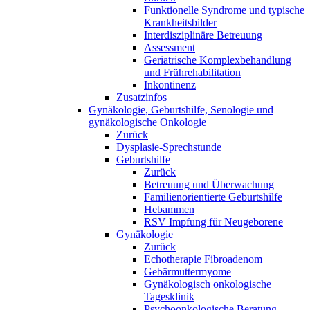
Funktionelle Syndrome und typische
Krankheitsbilder
Interdisziplinäre Betreuung
Assessment
Geriatrische Komplexbehandlung
und Frührehabilitation
Inkontinenz
Zusatzinfos
Gynäkologie, Geburtshilfe, Senologie und
gynäkologische Onkologie
Zurück
Dysplasie-Sprechstunde
Geburtshilfe
Zurück
Betreuung und Überwachung
Familienorientierte Geburtshilfe
Hebammen
RSV Impfung für Neugeborene
Gynäkologie
Zurück
Echotherapie Fibroadenom
Gebärmuttermyome
Gynäkologisch onkologische
Tagesklinik
Psychoonkologische Beratung