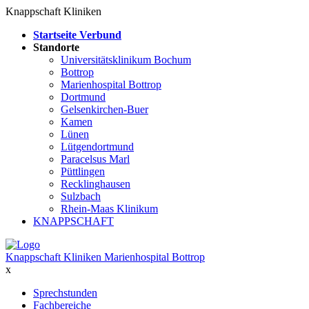
Knappschaft Kliniken
Startseite Verbund
Standorte
Universitätsklinikum Bochum
Bottrop
Marienhospital Bottrop
Dortmund
Gelsenkirchen-Buer
Kamen
Lünen
Lütgendortmund
Paracelsus Marl
Püttlingen
Recklinghausen
Sulzbach
Rhein-Maas Klinikum
KNAPPSCHAFT
Knappschaft Kliniken Marienhospital Bottrop
x
Sprechstunden
Fachbereiche