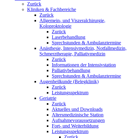
Zurück
Kliniken & Fachbereiche
Zurück
Allgemein- und Viszeralchirurgie,
Koloproktologie
Zurück
Laserbehandlung
Sprechstunden & Ambulanztermine
Anästhesie, Intensivmedizin, Notfallmedizin,
Schmerztherapie, Palliativmedizin
Zurück
Informationen der Intensivstation
Palliativbehandlung
Sprechstunden & Ambulanztermine
Augenheilkunde (Belegklinik)
Zurück
Leistungsspektrum
Geriatrie
Zurück
Aktuelles und Downloads
Altersmedizinische Station
Aufnahmevoraussetzungen
Fort- und Weiterbildung
Leistungsspektrum
Zurück