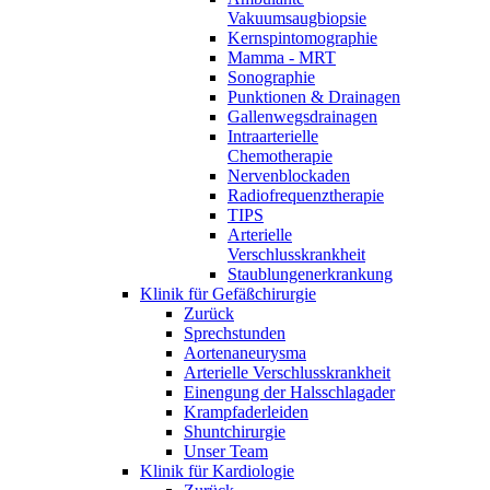
Vakuumsaugbiopsie
Kernspintomographie
Mamma - MRT
Sonographie
Punktionen & Drainagen
Gallenwegsdrainagen
Intraarterielle
Chemotherapie
Nervenblockaden
Radiofrequenztherapie
TIPS
Arterielle
Verschlusskrankheit
Staublungenerkrankung
Klinik für Gefäßchirurgie
Zurück
Sprechstunden
Aortenaneurysma
Arterielle Verschlusskrankheit
Einengung der Halsschlagader
Krampfaderleiden
Shuntchirurgie
Unser Team
Klinik für Kardiologie