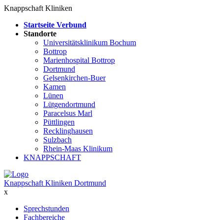
Knappschaft Kliniken
Startseite Verbund
Standorte
Universitätsklinikum Bochum
Bottrop
Marienhospital Bottrop
Dortmund
Gelsenkirchen-Buer
Kamen
Lünen
Lütgendortmund
Paracelsus Marl
Püttlingen
Recklinghausen
Sulzbach
Rhein-Maas Klinikum
KNAPPSCHAFT
Knappschaft Kliniken Dortmund
x
Sprechstunden
Fachbereiche