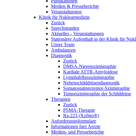
Publikationen
Medien & Presseberichte
Veranstaltungen
Klinik für Nuklearmedizin
Zurück
Sprechstunden
Aktuelles - Veranstaltungen
Stationärer Aufenthalt in der Klinik für Nuk
Unser Team
Ambulanzen
Diagnostik
Zurück
DMSA-Nierenszintigraphie
Kardiale ATTR-Amyloidose
Lymphabflussszintigraphie
Nebenschilddrüsendiagnostik
Somatostatinrezeptor-Szintigraphie
Tumorszintigraphie der Schilddrüse
Therapien
Zurück
PSMA-Therapie
Ra-223 (Xofigo®)
Anforderungsformulare
Informationen fuer Aerzte
Medien- und Presseberichte