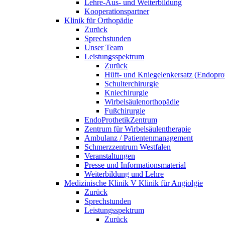
Lehre-Aus- und Weiterbildung
Kooperationspartner
Klinik für Orthopädie
Zurück
Sprechstunden
Unser Team
Leistungsspektrum
Zurück
Hüft- und Kniegelenkersatz (Endoprot
Schulterchirurgie
Kniechirurgie
Wirbelsäulenorthopädie
Fußchirurgie
EndoProthetikZentrum
Zentrum für Wirbelsäulentherapie
Ambulanz / Patientenmanagement
Schmerzzentrum Westfalen
Veranstaltungen
Presse und Informationsmaterial
Weiterbildung und Lehre
Medizinische Klinik V Klinik für Angiolgie
Zurück
Sprechstunden
Leistungsspektrum
Zurück