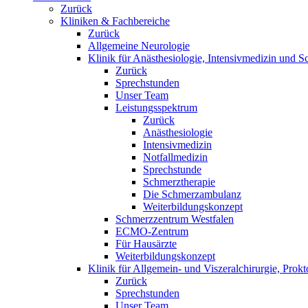
Zurück
Kliniken & Fachbereiche
Zurück
Allgemeine Neurologie
Klinik für Anästhesiologie, Intensivmedizin und S
Zurück
Sprechstunden
Unser Team
Leistungsspektrum
Zurück
Anästhesiologie
Intensivmedizin
Notfallmedizin
Sprechstunde
Schmerztherapie
Die Schmerzambulanz
Weiterbildungskonzept
Schmerzzentrum Westfalen
ECMO-Zentrum
Für Hausärzte
Weiterbildungskonzept
Klinik für Allgemein- und Viszeralchirurgie, Prokt
Zurück
Sprechstunden
Unser Team