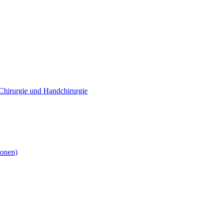
e Chirurgie und Handchirurgie
ionen)