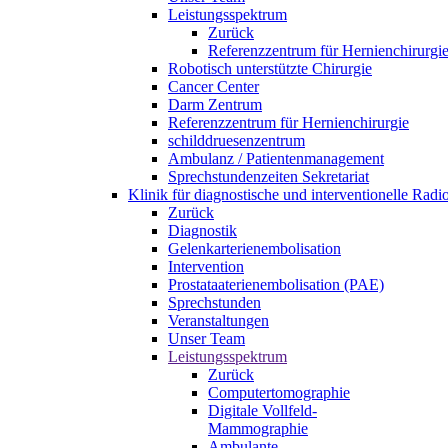
Leistungsspektrum
Zurück
Referenzzentrum für Hernienchirurgi
Robotisch unterstützte Chirurgie
Cancer Center
Darm Zentrum
Referenzzentrum für Hernienchirurgie
schilddruesenzentrum
Ambulanz / Patientenmanagement
Sprechstundenzeiten Sekretariat
Klinik für diagnostische und interventionelle Rad
Zurück
Diagnostik
Gelenkarterienembolisation
Intervention
Prostataaterienembolisation (PAE)
Sprechstunden
Veranstaltungen
Unser Team
Leistungsspektrum
Zurück
Computertomographie
Digitale Vollfeld-
Mammographie
Ambulante