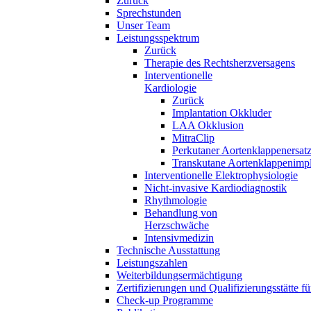
Zurück
Sprechstunden
Unser Team
Leistungsspektrum
Zurück
Therapie des Rechtsherzversagens
Interventionelle
Kardiologie
Zurück
Implantation Okkluder
LAA Okklusion
MitraClip
Perkutaner Aortenklappenersat
Transkutane Aortenklappenimpl
Interventionelle Elektrophysiologie
Nicht-invasive Kardiodiagnostik
Rhythmologie
Behandlung von
Herzschwäche
Intensivmedizin
Technische Ausstattung
Leistungszahlen
Weiterbildungsermächtigung
Zertifizierungen und Qualifizierungsstätte f
Check-up Programme