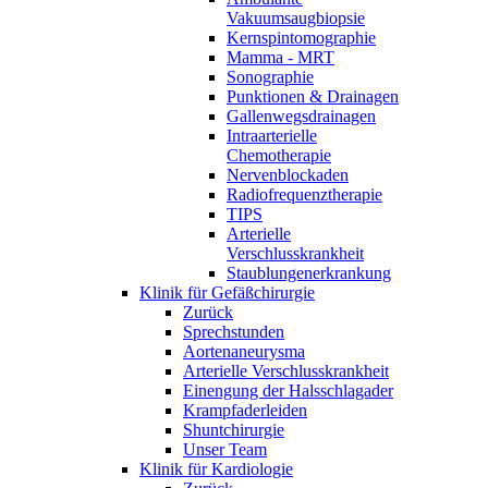
Vakuumsaugbiopsie
Kernspintomographie
Mamma - MRT
Sonographie
Punktionen & Drainagen
Gallenwegsdrainagen
Intraarterielle
Chemotherapie
Nervenblockaden
Radiofrequenztherapie
TIPS
Arterielle
Verschlusskrankheit
Staublungenerkrankung
Klinik für Gefäßchirurgie
Zurück
Sprechstunden
Aortenaneurysma
Arterielle Verschlusskrankheit
Einengung der Halsschlagader
Krampfaderleiden
Shuntchirurgie
Unser Team
Klinik für Kardiologie