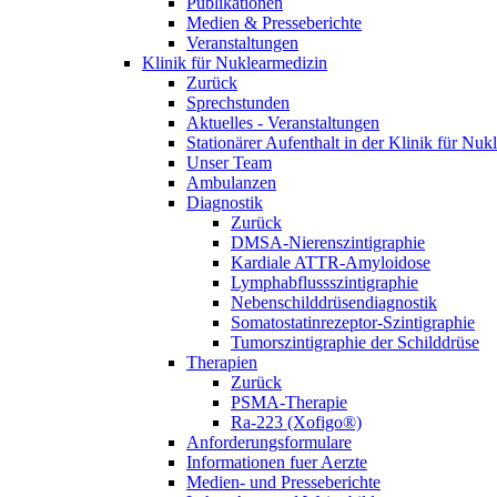
Publikationen
Medien & Presseberichte
Veranstaltungen
Klinik für Nuklearmedizin
Zurück
Sprechstunden
Aktuelles - Veranstaltungen
Stationärer Aufenthalt in der Klinik für Nuk
Unser Team
Ambulanzen
Diagnostik
Zurück
DMSA-Nierenszintigraphie
Kardiale ATTR-Amyloidose
Lymphabflussszintigraphie
Nebenschilddrüsendiagnostik
Somatostatinrezeptor-Szintigraphie
Tumorszintigraphie der Schilddrüse
Therapien
Zurück
PSMA-Therapie
Ra-223 (Xofigo®)
Anforderungsformulare
Informationen fuer Aerzte
Medien- und Presseberichte