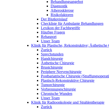
Behandlungsangebot
Diagnostik
Atherosklerose
Risikofaktoren
Der Blutkreislauf
Checkliste für Ambulante Behandlungen
Lexikon der Fachbegriffe
Häufige Fragen
Rehasport
Unser Team
Klinik für Plastische, Rekonstruktive; Ästhetisch
Zurück
Sprechstunden
Handchirurgie
Ästhetische Chirurgie
Brustchirurgie
Periphere Nervenchirurgie
Postbariatrische Chirurgie (Straffungsoperat
Plastisch-Rekonstruktive Chirurgie
Tumorchirurgie
Verbrennungschirurgie
Chronische Wunden
Unser Team
Klinik für Radioonkologie und Strahlentherapie
Zurück