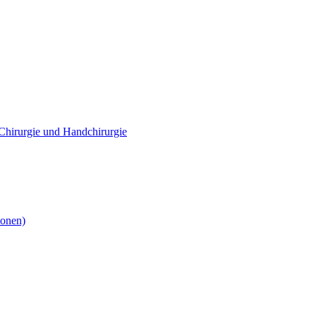
e Chirurgie und Handchirurgie
ionen)