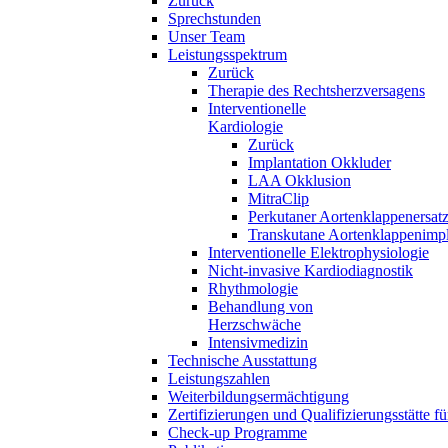
Zurück
Sprechstunden
Unser Team
Leistungsspektrum
Zurück
Therapie des Rechtsherzversagens
Interventionelle
Kardiologie
Zurück
Implantation Okkluder
LAA Okklusion
MitraClip
Perkutaner Aortenklappenersat
Transkutane Aortenklappenimpl
Interventionelle Elektrophysiologie
Nicht-invasive Kardiodiagnostik
Rhythmologie
Behandlung von
Herzschwäche
Intensivmedizin
Technische Ausstattung
Leistungszahlen
Weiterbildungsermächtigung
Zertifizierungen und Qualifizierungsstätte f
Check-up Programme