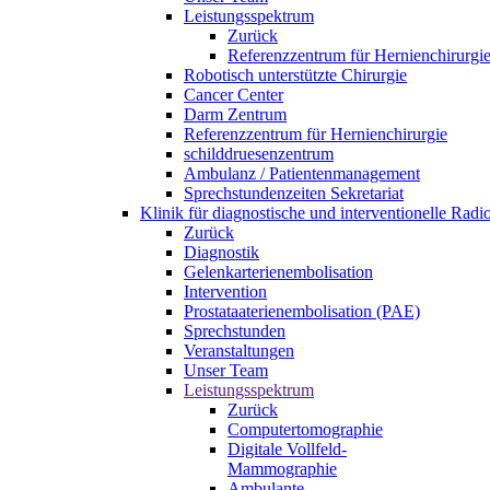
Leistungsspektrum
Zurück
Referenzzentrum für Hernienchirurgi
Robotisch unterstützte Chirurgie
Cancer Center
Darm Zentrum
Referenzzentrum für Hernienchirurgie
schilddruesenzentrum
Ambulanz / Patientenmanagement
Sprechstundenzeiten Sekretariat
Klinik für diagnostische und interventionelle Rad
Zurück
Diagnostik
Gelenkarterienembolisation
Intervention
Prostataaterienembolisation (PAE)
Sprechstunden
Veranstaltungen
Unser Team
Leistungsspektrum
Zurück
Computertomographie
Digitale Vollfeld-
Mammographie
Ambulante