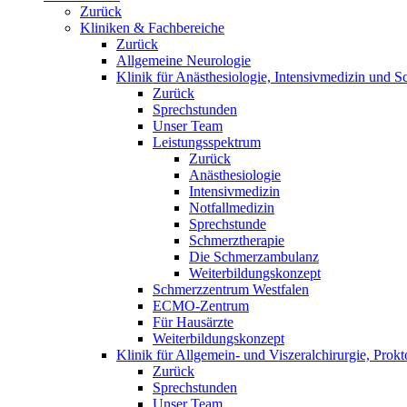
Zurück
Kliniken & Fachbereiche
Zurück
Allgemeine Neurologie
Klinik für Anästhesiologie, Intensivmedizin und S
Zurück
Sprechstunden
Unser Team
Leistungsspektrum
Zurück
Anästhesiologie
Intensivmedizin
Notfallmedizin
Sprechstunde
Schmerztherapie
Die Schmerzambulanz
Weiterbildungskonzept
Schmerzzentrum Westfalen
ECMO-Zentrum
Für Hausärzte
Weiterbildungskonzept
Klinik für Allgemein- und Viszeralchirurgie, Prokt
Zurück
Sprechstunden
Unser Team