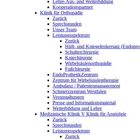
Lehre-Aus- und Weiterbildung
Kooperationspartner
Klinik für Orthopädie
Zurück
Sprechstunden
Unser Team
Leistungsspektrum
Zurück
Hüft- und Kniegelenkersatz (Endoprot
Schulterchirurgie
Kniechirurgie
Wirbelsäulenorthopädie
Fußchirurgie
EndoProthetikZentrum
Zentrum für Wirbelsäulentherapie
Ambulanz / Patientenmanagement
Schmerzzentrum Westfalen
Veranstaltungen
Presse und Informationsmaterial
Weiterbildung und Lehre
Medizinische Klinik V Klinik für Angiolgie
Zurück
Sprechstunden
Leistungsspektrum
Zurück