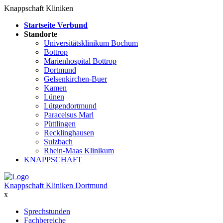
Knappschaft Kliniken
Startseite Verbund
Standorte
Universitätsklinikum Bochum
Bottrop
Marienhospital Bottrop
Dortmund
Gelsenkirchen-Buer
Kamen
Lünen
Lütgendortmund
Paracelsus Marl
Püttlingen
Recklinghausen
Sulzbach
Rhein-Maas Klinikum
KNAPPSCHAFT
Knappschaft Kliniken Dortmund
x
Sprechstunden
Fachbereiche