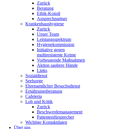
Zurück
Beratung
Ethik-Konsil
Ansprechpartner
Krankenhaushygiene
Zurück
Unser Team
Leistungsspektrum
Hygienekommission
Initiative gegen
multiresistente Keime
Vorbeugende Maßnahmen
Aktion saubere Hände
Links
Sozialdienst
Seelsorge
Ehrenamtlicher Besuchsdienst
Ernährungsberatung
Cafeteria
Lob und Kritik
Zurück
Beschwerdemanagement
Patientenfürsprecher
Wichtige Kontaktdaten
Über uns