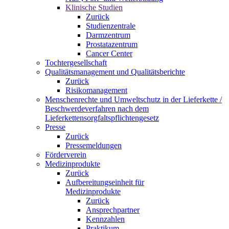
Klinische Studien
Zurück
Studienzentrale
Darmzentrum
Prostatazentrum
Cancer Center
Tochtergesellschaft
Qualitätsmanagement und Qualitätsberichte
Zurück
Risikomanagement
Menschenrechte und Umweltschutz in der Lieferkette /
Beschwerdeverfahren nach dem
Lieferkettensorgfaltspflichtengesetz
Presse
Zurück
Pressemeldungen
Förderverein
Medizinprodukte
Zurück
Aufbereitungseinheit für
Medizinprodukte
Zurück
Ansprechpartner
Kennzahlen
Praktikum