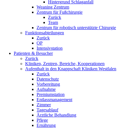
Hintergrund Schlaganfall
Weaning Zentrum
Zentrum für Fußchirurgie
Zurück
Team
Zentrum für robotisch unterstützte Chirurgie
Funktionsabteilungen
Zurück
OP
Intensivstation
Patienten & Besucher
Zurück
Kliniken, Zentren, Bereiche, Kooperationen
Aufenthalt in den Knappschaft Kliniken Westfalen
Zurück
Datenschutz
Vorbereitung
Aufnahme
Premiumstation
Entlassmanagement
Zimmer
Tagesablauf
Ärztliche Behandlung
Pflege
Ernährung