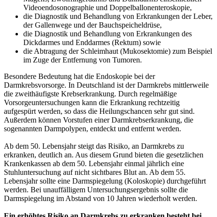
Videoendosonographie und Doppelballonenteroskopie,
die Diagnostik und Behandlung von Erkrankungen der Leber,
der Gallenwege und der Bauchspeicheldrüse,
die Diagnostik und Behandlung von Erkrankungen des
Dickdarmes und Enddarmes (Rektum) sowie
die Abtragung der Schleimhaut (Mukosektomie) zum Beispiel
im Zuge der Entfernung von Tumoren.
Besondere Bedeutung hat die Endoskopie bei der
Darmkrebsvorsorge. In Deutschland ist der Darmkrebs mittlerweile
die zweithäufigste Krebserkrankung. Durch regelmäßige
Vorsorgeuntersuchungen kann die Erkrankung rechtzeitig
aufgespürt werden, so dass die Heilungschancen sehr gut sind.
Außerdem können Vorstufen einer Darmkrebserkrankung, die
sogenannten Darmpolypen, entdeckt und entfernt werden.
Ab dem 50. Lebensjahr steigt das Risiko, an Darmkrebs zu
erkranken, deutlich an. Aus diesem Grund bieten die gesetzlichen
Krankenkassen ab dem 50. Lebensjahr einmal jährlich eine
Stuhluntersuchung auf nicht sichtbares Blut an. Ab dem 55.
Lebensjahr sollte eine Darmspiegelung (Koloskopie) durchgeführt
werden. Bei unauffälligem Untersuchungsergebnis sollte die
Darmspiegelung im Abstand von 10 Jahren wiederholt werden.
Ein erhöhtes Risiko an Darmkrebs zu erkranken besteht bei