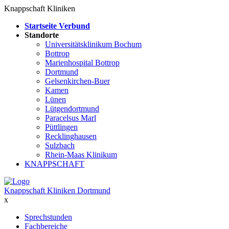
Knappschaft Kliniken
Startseite Verbund
Standorte
Universitätsklinikum Bochum
Bottrop
Marienhospital Bottrop
Dortmund
Gelsenkirchen-Buer
Kamen
Lünen
Lütgendortmund
Paracelsus Marl
Püttlingen
Recklinghausen
Sulzbach
Rhein-Maas Klinikum
KNAPPSCHAFT
Knappschaft Kliniken Dortmund
x
Sprechstunden
Fachbereiche