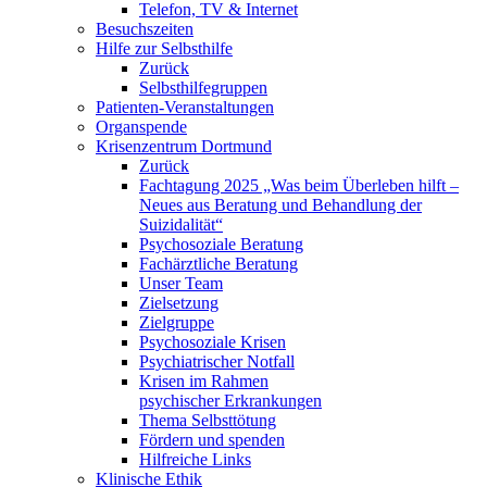
Telefon, TV & Internet
Besuchszeiten
Hilfe zur Selbsthilfe
Zurück
Selbsthilfegruppen
Patienten-Veranstaltungen
Organspende
Krisenzentrum Dortmund
Zurück
Fachtagung 2025 „Was beim Überleben hilft –
Neues aus Beratung und Behandlung der
Suizidalität“
Psychosoziale Beratung
Fachärztliche Beratung
Unser Team
Zielsetzung
Zielgruppe
Psychosoziale Krisen
Psychiatrischer Notfall
Krisen im Rahmen
psychischer Erkrankungen
Thema Selbsttötung
Fördern und spenden
Hilfreiche Links
Klinische Ethik