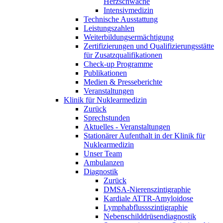
Herzschwäche
Intensivmedizin
Technische Ausstattung
Leistungszahlen
Weiterbildungsermächtigung
Zertifizierungen und Qualifizierungsstätte
für Zusatzqualifikationen
Check-up Programme
Publikationen
Medien & Presseberichte
Veranstaltungen
Klinik für Nuklearmedizin
Zurück
Sprechstunden
Aktuelles - Veranstaltungen
Stationärer Aufenthalt in der Klinik für
Nuklearmedizin
Unser Team
Ambulanzen
Diagnostik
Zurück
DMSA-Nierenszintigraphie
Kardiale ATTR-Amyloidose
Lymphabflussszintigraphie
Nebenschilddrüsendiagnostik