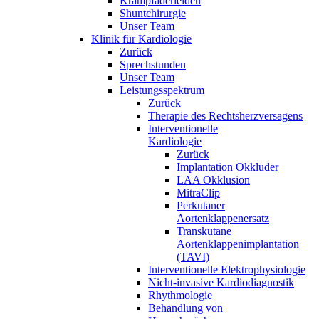
Krampfaderleiden
Shuntchirurgie
Unser Team
Klinik für Kardiologie
Zurück
Sprechstunden
Unser Team
Leistungsspektrum
Zurück
Therapie des Rechtsherzversagens
Interventionelle
Kardiologie
Zurück
Implantation Okkluder
LAA Okklusion
MitraClip
Perkutaner
Aortenklappenersatz
Transkutane
Aortenklappenimplantation
(TAVI)
Interventionelle Elektrophysiologie
Nicht-invasive Kardiodiagnostik
Rhythmologie
Behandlung von