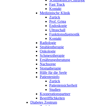
Schlüsselloch-Chirurgie
Fast Track
Kontakt
Medizinische Klinik
Zurück
Prof. Griga
Endoskopie
Ultraschall
Funktionsdiagnostik
Kontakt
Radiologie
Strahlentherapie
Onkologie
Schmerztherapie
Ernährungsberatung
Nachsorge
Stomatherapie
Hilfe für die Seele
Patienteninfo
Zurück
Patientensicherheit
Studien
Kooperationspartner
Begrifflichkeiten
Diabetes Zentrum