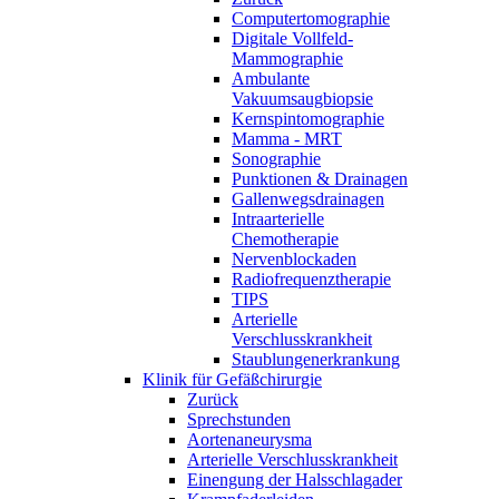
Computertomographie
Digitale Vollfeld-
Mammographie
Ambulante
Vakuumsaugbiopsie
Kernspintomographie
Mamma - MRT
Sonographie
Punktionen & Drainagen
Gallenwegsdrainagen
Intraarterielle
Chemotherapie
Nervenblockaden
Radiofrequenztherapie
TIPS
Arterielle
Verschlusskrankheit
Staublungenerkrankung
Klinik für Gefäßchirurgie
Zurück
Sprechstunden
Aortenaneurysma
Arterielle Verschlusskrankheit
Einengung der Halsschlagader