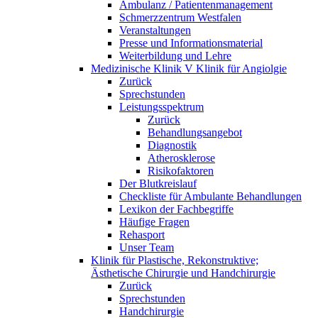
Ambulanz / Patientenmanagement
Schmerzzentrum Westfalen
Veranstaltungen
Presse und Informationsmaterial
Weiterbildung und Lehre
Medizinische Klinik V Klinik für Angiolgie
Zurück
Sprechstunden
Leistungsspektrum
Zurück
Behandlungsangebot
Diagnostik
Atherosklerose
Risikofaktoren
Der Blutkreislauf
Checkliste für Ambulante Behandlungen
Lexikon der Fachbegriffe
Häufige Fragen
Rehasport
Unser Team
Klinik für Plastische, Rekonstruktive;
Ästhetische Chirurgie und Handchirurgie
Zurück
Sprechstunden
Handchirurgie