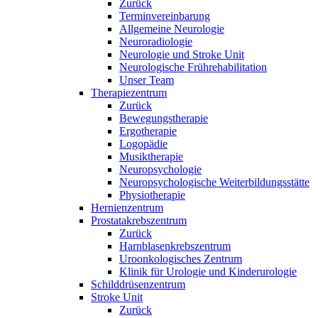
Zurück
Terminvereinbarung
Allgemeine Neurologie
Neuroradiologie
Neurologie und Stroke Unit
Neurologische Frührehabilitation
Unser Team
Therapiezentrum
Zurück
Bewegungstherapie
Ergotherapie
Logopädie
Musiktherapie
Neuropsychologie
Neuropsychologische Weiterbildungsstätte
Physiotherapie
Hernienzentrum
Prostatakrebszentrum
Zurück
Harnblasenkrebszentrum
Uroonkologisches Zentrum
Klinik für Urologie und Kinderurologie
Schilddrüsenzentrum
Stroke Unit
Zurück