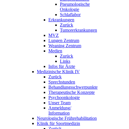
Pneumologische
Onkologie
Schlaflabor
Erkrankungen
Zurück
Tumorerkrankungen
MVZ
Lungen Zentrum
Weaning Zentrum
Medien
Zurück
Links
Infos für Ärzte
Medizinische Klinik IV
Zurück
Sprechstunden
Behandlungsschwerpunkte
Therapeutische Konzepte
Psychoonkologie
Unser Team
Anmeldung/
Information
Neurologische Frührehabilitation
Klinik für Sportmedizin
Zurück