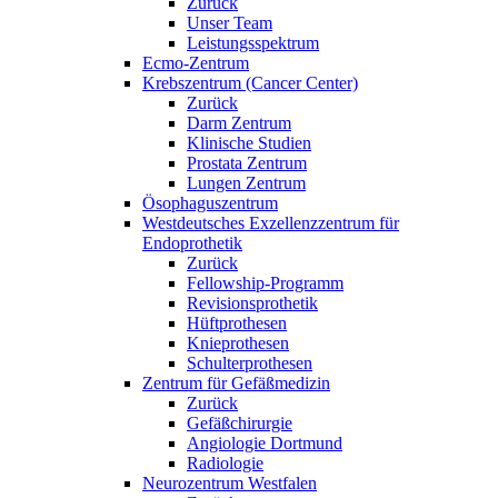
Zurück
Unser Team
Leistungsspektrum
Ecmo-Zentrum
Krebszentrum (Cancer Center)
Zurück
Darm Zentrum
Klinische Studien
Prostata Zentrum
Lungen Zentrum
Ösophaguszentrum
Westdeutsches Exzellenzzentrum für
Endoprothetik
Zurück
Fellowship-Programm
Revisionsprothetik
Hüftprothesen
Knieprothesen
Schulterprothesen
Zentrum für Gefäßmedizin
Zurück
Gefäßchirurgie
Angiologie Dortmund
Radiologie
Neurozentrum Westfalen