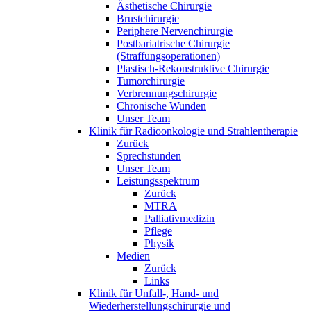
Ästhetische Chirurgie
Brustchirurgie
Periphere Nervenchirurgie
Postbariatrische Chirurgie
(Straffungsoperationen)
Plastisch-Rekonstruktive Chirurgie
Tumorchirurgie
Verbrennungschirurgie
Chronische Wunden
Unser Team
Klinik für Radioonkologie und Strahlentherapie
Zurück
Sprechstunden
Unser Team
Leistungsspektrum
Zurück
MTRA
Palliativmedizin
Pflege
Physik
Medien
Zurück
Links
Klinik für Unfall-, Hand- und
Wiederherstellungschirurgie und