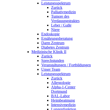
Leistungsspektrum
Zurück
Palliativmedizin
Tumore des
Verdauungstraktes
Leber / Galle
Niere
Endoskopie
Ernährungsberatung
Darm Zentrum
Diabetes Zentrum
Medizinische Klinik II
Zurück
Sprechstunden
Veranstaltungen / Fortbildungen
Unser Team
Leistungsspektrum
Zurück
Allergologie
Alpha-1-Center
Dortmund
BAL-Labor
Heimbeatmung
Intensivmedizin
Lungenfunktion