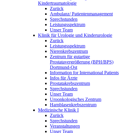
Kindertraumatologie
Zurück
Ambulanz/ Patientenmanagement
Sprechstunden
Leistungsspektrum
Unser Team
Klinik für Urologie und Kinderurologie
Zurück
Leistungsspektrum
Nierenkrebszentrum
Zentrum für gutartige
Prostatavergrößerung (BPH/BPS)
Dortmund-Ost
Information for International Patients
Infos für Ärzte
Prostatakrebszentrum
Sprechstunden
Unser Team
Uroonkologisches Zentrum
Harnblasenkrebszentrum
Medizinische Klinik I
Zurück
Sprechstunden
Veranstaltungen
Unser Team