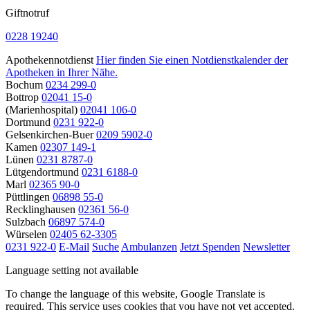
Giftnotruf
0228 19240
Apothekennotdienst
Hier finden Sie einen Notdienstkalender der
Apotheken in Ihrer Nähe.
Bochum
0234 299-0
Bottrop
02041 15-0
(Marienhospital)
02041 106-0
Dortmund
0231 922-0
Gelsenkirchen-Buer
0209 5902-0
Kamen
02307 149-1
Lünen
0231 8787-0
Lütgendortmund
0231 6188-0
Marl
02365 90-0
Püttlingen
06898 55-0
Recklinghausen
02361 56-0
Sulzbach
06897 574-0
Würselen
02405 62-3305
0231 922-0
E-Mail
Suche
Ambulanzen
Jetzt Spenden
Newsletter
Language setting not available
To change the language of this website, Google Translate is
required. This service uses cookies that you have not yet accepted.