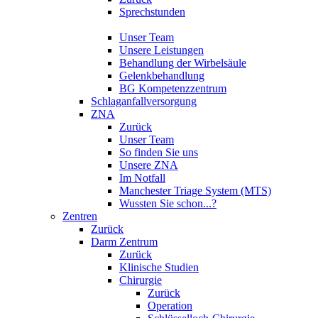
Sprechstunden
Unser Team
Unsere Leistungen
Behandlung der Wirbelsäule
Gelenkbehandlung
BG Kompetenzzentrum
Schlaganfallversorgung
ZNA
Zurück
Unser Team
So finden Sie uns
Unsere ZNA
Im Notfall
Manchester Triage System (MTS)
Wussten Sie schon...?
Zentren
Zurück
Darm Zentrum
Zurück
Klinische Studien
Chirurgie
Zurück
Operation