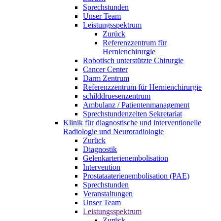
Sprechstunden
Unser Team
Leistungsspektrum
Zurück
Referenzzentrum für
Hernienchirurgie
Robotisch unterstützte Chirurgie
Cancer Center
Darm Zentrum
Referenzzentrum für Hernienchirurgie
schilddruesenzentrum
Ambulanz / Patientenmanagement
Sprechstundenzeiten Sekretariat
Klinik für diagnostische und interventionelle
Radiologie und Neuroradiologie
Zurück
Diagnostik
Gelenkarterienembolisation
Intervention
Prostataaterienembolisation (PAE)
Sprechstunden
Veranstaltungen
Unser Team
Leistungsspektrum
Zurück