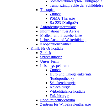
Somatostatinrezeptor-Szintigraphie
Tumorszintigraphie der Schilddrüse
Therapien
Zurück
PSMA-Therapie
Ra-223 (Xofigo®)
Anforderungsformulare
Informationen fuer Aerzte
Medien- und Presseberichte
Lehre-Aus- und Weiterbildung
Kooperationspartner
Klinik für Orthopädie
Zurück
Sprechstunden
Unser Team
Leistungsspektrum
Zurück
Hüft- und Kniegelenkersatz
(Endoprothetik)
Schulterchirurgie
Kniechirurgie
Wirbelsäulenorthopädie
Fußchirurgie
EndoProthetikZentrum
Zentrum für Wirbelsäulentherapie