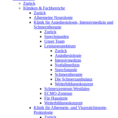
Zurück
Kliniken & Fachbereiche
Zurück
Allgemeine Neurologie
Klinik für Anästhesiologie, Intensivmedizin und
Schmerztherapie
Zurück
Sprechstunden
Unser Team
Leistungsspektrum
Zurück
Anästhesiologie
Intensivmedizin
Notfallmedizin
Sprechstunde
Schmerztherapie
Die Schmerzambulanz
Weiterbildungskonzept
Schmerzzentrum Westfalen
ECMO-Zentrum
Für Hausärzte
Weiterbildungskonzept
Klinik für Allgemein- und Viszeralchirurgie,
Proktologie
Zurück