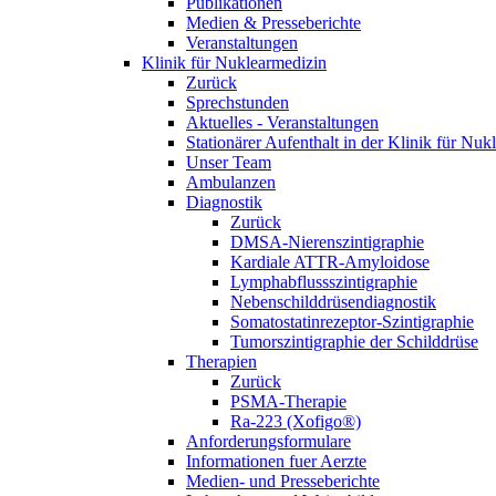
Publikationen
Medien & Presseberichte
Veranstaltungen
Klinik für Nuklearmedizin
Zurück
Sprechstunden
Aktuelles - Veranstaltungen
Stationärer Aufenthalt in der Klinik für Nuk
Unser Team
Ambulanzen
Diagnostik
Zurück
DMSA-Nierenszintigraphie
Kardiale ATTR-Amyloidose
Lymphabflussszintigraphie
Nebenschilddrüsendiagnostik
Somatostatinrezeptor-Szintigraphie
Tumorszintigraphie der Schilddrüse
Therapien
Zurück
PSMA-Therapie
Ra-223 (Xofigo®)
Anforderungsformulare
Informationen fuer Aerzte
Medien- und Presseberichte