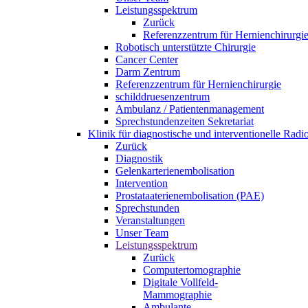
Leistungsspektrum
Zurück
Referenzzentrum für Hernienchirurgi
Robotisch unterstützte Chirurgie
Cancer Center
Darm Zentrum
Referenzzentrum für Hernienchirurgie
schilddruesenzentrum
Ambulanz / Patientenmanagement
Sprechstundenzeiten Sekretariat
Klinik für diagnostische und interventionelle Rad
Zurück
Diagnostik
Gelenkarterienembolisation
Intervention
Prostataaterienembolisation (PAE)
Sprechstunden
Veranstaltungen
Unser Team
Leistungsspektrum
Zurück
Computertomographie
Digitale Vollfeld-
Mammographie
Ambulante