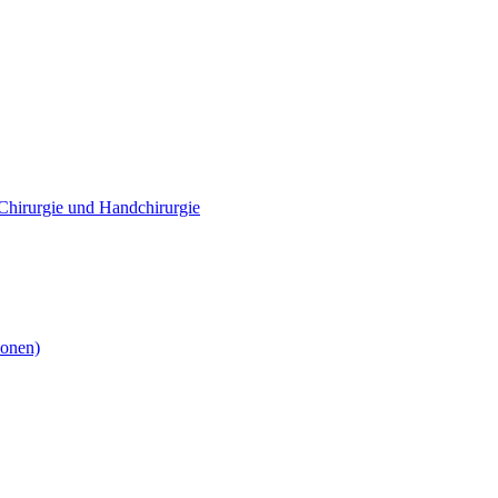
e Chirurgie und Handchirurgie
ionen)