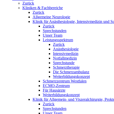
Zurück
Kliniken & Fachbereiche
Zurück
Allgemeine Neurologie
Klinik für Anästhesiologie, Intensivmedizin und S
Zurück
Sprechstunden
Unser Team
Leistungsspektrum
Zurück
Anästhesiologie
Intensivmedizin
Notfallmedizin
Sprechstunde
Schmerztherapie
Die Schmerzambulanz
Weiterbildungskonzept
Schmerzzentrum Westfalen
ECMO-Zentrum
Für Hausärzte
Weiterbildungskonzept
Klinik für Allgemein- und Viszeralchirurgie, Prokt
Zurück
Sprechstunden
Unser Team