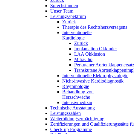
Zurück
Sprechstunden
Unser Team
Leistungsspektrum
Zurück
Therapie des Rechtsherzversagens
Interventionelle
Kardiologie
Zurück
Implantation Okkluder
LAA Okklusion
MitraClip
Perkutaner Aortenklappenersat
Transkutane Aortenklappenimpl
Interventionelle Elektrophysiologie
Nicht-invasive Kardiodiagnostik
Rhythmologie
Behandlung von
Herzschwäche
Intensivmedizin
Technische Ausstattung
Leistungszahlen
Weiterbildungsermächtigung
Zertifizierungen und Qualifizierungsstätte f
Check-up Programme