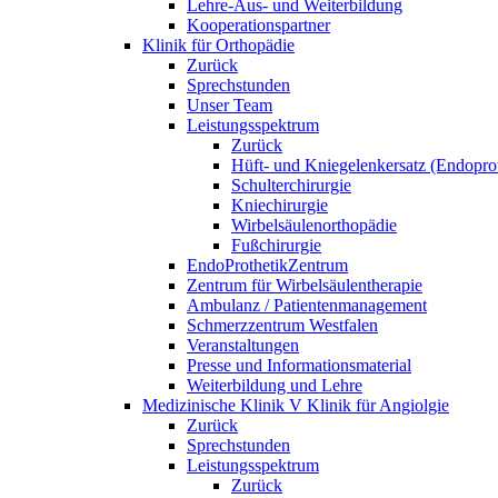
Lehre-Aus- und Weiterbildung
Kooperationspartner
Klinik für Orthopädie
Zurück
Sprechstunden
Unser Team
Leistungsspektrum
Zurück
Hüft- und Kniegelenkersatz (Endoprot
Schulterchirurgie
Kniechirurgie
Wirbelsäulenorthopädie
Fußchirurgie
EndoProthetikZentrum
Zentrum für Wirbelsäulentherapie
Ambulanz / Patientenmanagement
Schmerzzentrum Westfalen
Veranstaltungen
Presse und Informationsmaterial
Weiterbildung und Lehre
Medizinische Klinik V Klinik für Angiolgie
Zurück
Sprechstunden
Leistungsspektrum
Zurück