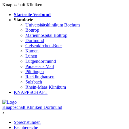
Knappschaft Kliniken
Startseite Verbund
Standorte
Universitätsklinikum Bochum
Bottrop
Marienhospital Bottrop
Dortmund
Gelsenkirchen-Buer
Kamen
Lünen
Lütgendortmund
Paracelsus Marl
Püttlingen
Recklinghausen
Sulzbach
Rhein-Maas Klinikum
KNAPPSCHAFT
Knappschaft Kliniken Dortmund
x
Sprechstunden
Fachbereiche