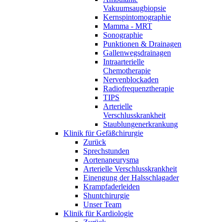
Vakuumsaugbiopsie
Kernspintomographie
Mamma - MRT
Sonographie
Punktionen & Drainagen
Gallenwegsdrainagen
Intraarterielle
Chemotherapie
Nervenblockaden
Radiofrequenztherapie
TIPS
Arterielle
Verschlusskrankheit
Staublungenerkrankung
Klinik für Gefäßchirurgie
Zurück
Sprechstunden
Aortenaneurysma
Arterielle Verschlusskrankheit
Einengung der Halsschlagader
Krampfaderleiden
Shuntchirurgie
Unser Team
Klinik für Kardiologie