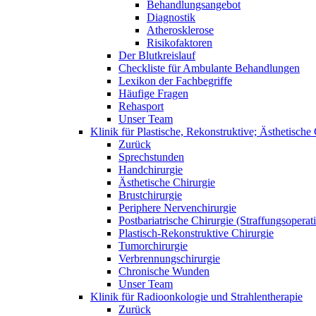
Behandlungsangebot
Diagnostik
Atherosklerose
Risikofaktoren
Der Blutkreislauf
Checkliste für Ambulante Behandlungen
Lexikon der Fachbegriffe
Häufige Fragen
Rehasport
Unser Team
Klinik für Plastische, Rekonstruktive; Ästhetisch
Zurück
Sprechstunden
Handchirurgie
Ästhetische Chirurgie
Brustchirurgie
Periphere Nervenchirurgie
Postbariatrische Chirurgie (Straffungsoperat
Plastisch-Rekonstruktive Chirurgie
Tumorchirurgie
Verbrennungschirurgie
Chronische Wunden
Unser Team
Klinik für Radioonkologie und Strahlentherapie
Zurück