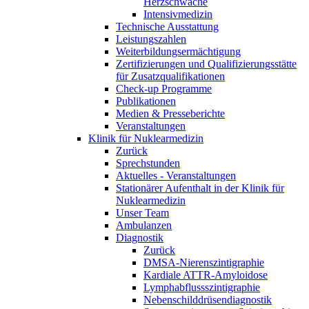
Herzschwäche
Intensivmedizin
Technische Ausstattung
Leistungszahlen
Weiterbildungsermächtigung
Zertifizierungen und Qualifizierungsstätte
für Zusatzqualifikationen
Check-up Programme
Publikationen
Medien & Presseberichte
Veranstaltungen
Klinik für Nuklearmedizin
Zurück
Sprechstunden
Aktuelles - Veranstaltungen
Stationärer Aufenthalt in der Klinik für
Nuklearmedizin
Unser Team
Ambulanzen
Diagnostik
Zurück
DMSA-Nierenszintigraphie
Kardiale ATTR-Amyloidose
Lymphabflussszintigraphie
Nebenschilddrüsendiagnostik