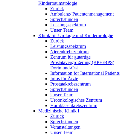
Kindertraumatologie
Zurück
Ambulanz/ Patientenmanagement
Sprechstunden
Leistungsspektrum
Unser Team
Klinik für Urologie und Kinderurologie
Zurück
Leistungsspektrum
Nierenkrebszentrum
Zentrum für gutartige
Prostatavergrößerung (BPH/BPS)
Dortmund-Ost
Information for International Patients
Infos für Ärzte
Prostatakrebszentrum
Sprechstunden
Unser Team
Uroonkologisches Zentrum
Harnblasenkrebszentrum
Medizinische Klinik I
Zurück
Sprechstunden
Veranstaltungen
Unser Team