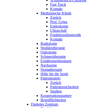
Schlüsselloch-Chirurgie
Fast Track
Kontakt
Medizinische Klinik
Zurück
Prof. Griga
Endoskopie
Ultraschall
Funktionsdiagnostik
Kontakt
Radiologie
Strahlentherapie
Onkologie
Schmerztherapie
Ernährungsberatung
Nachsorge
Stomatherapie
Hilfe für die Seele
Patienteninfo
Zurück
Patientensicherheit
Studien
Kooperationspartner
Begrifflichkeiten
Diabetes Zentrum