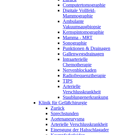
Computertomographie
Digitale Vollfeld-
Mammographie
Ambulante
Vakuumsaugbiopsie
Kernspintomographie
Mamma - MRT
Sonographie
Punktionen & Drainagen
Gallenwegsdrainagen
Intraarterielle
Chemotherapie
Nervenblockaden
Radiofrequenztherapie
TIPS
Arterielle
Verschlusskrankheit
Staublungenerkrankung
Klinik für Gefäßchirurgie
Zurück
Sprechstunden
Aortenaneurysma
Arterielle Verschlusskrankheit
Einengung der Halsschlagader