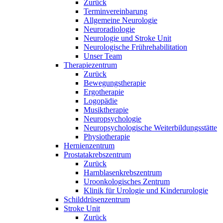
Zurück
Terminvereinbarung
Allgemeine Neurologie
Neuroradiologie
Neurologie und Stroke Unit
Neurologische Frührehabilitation
Unser Team
Therapiezentrum
Zurück
Bewegungstherapie
Ergotherapie
Logopädie
Musiktherapie
Neuropsychologie
Neuropsychologische Weiterbildungsstätte
Physiotherapie
Hernienzentrum
Prostatakrebszentrum
Zurück
Harnblasenkrebszentrum
Uroonkologisches Zentrum
Klinik für Urologie und Kinderurologie
Schilddrüsenzentrum
Stroke Unit
Zurück