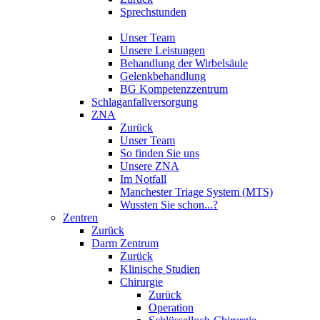
Sprechstunden
Unser Team
Unsere Leistungen
Behandlung der Wirbelsäule
Gelenkbehandlung
BG Kompetenzzentrum
Schlaganfallversorgung
ZNA
Zurück
Unser Team
So finden Sie uns
Unsere ZNA
Im Notfall
Manchester Triage System (MTS)
Wussten Sie schon...?
Zentren
Zurück
Darm Zentrum
Zurück
Klinische Studien
Chirurgie
Zurück
Operation