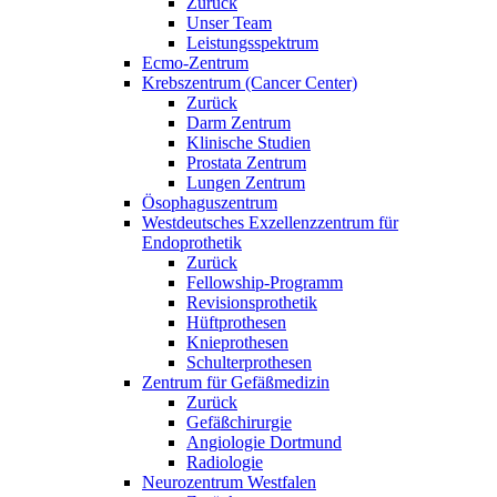
Zurück
Unser Team
Leistungsspektrum
Ecmo-Zentrum
Krebszentrum (Cancer Center)
Zurück
Darm Zentrum
Klinische Studien
Prostata Zentrum
Lungen Zentrum
Ösophaguszentrum
Westdeutsches Exzellenzzentrum für
Endoprothetik
Zurück
Fellowship-Programm
Revisionsprothetik
Hüftprothesen
Knieprothesen
Schulterprothesen
Zentrum für Gefäßmedizin
Zurück
Gefäßchirurgie
Angiologie Dortmund
Radiologie
Neurozentrum Westfalen