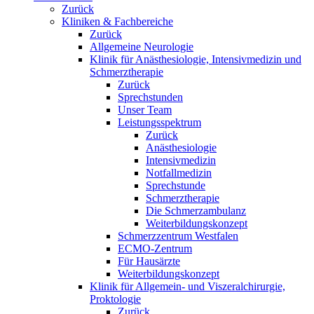
Zurück
Kliniken & Fachbereiche
Zurück
Allgemeine Neurologie
Klinik für Anästhesiologie, Intensivmedizin und
Schmerztherapie
Zurück
Sprechstunden
Unser Team
Leistungsspektrum
Zurück
Anästhesiologie
Intensivmedizin
Notfallmedizin
Sprechstunde
Schmerztherapie
Die Schmerzambulanz
Weiterbildungskonzept
Schmerzzentrum Westfalen
ECMO-Zentrum
Für Hausärzte
Weiterbildungskonzept
Klinik für Allgemein- und Viszeralchirurgie,
Proktologie
Zurück