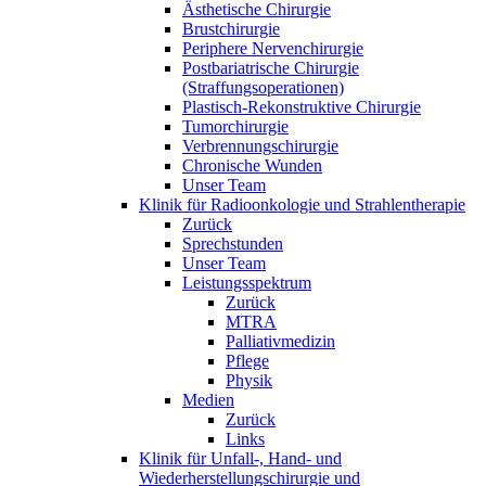
Ästhetische Chirurgie
Brustchirurgie
Periphere Nervenchirurgie
Postbariatrische Chirurgie
(Straffungsoperationen)
Plastisch-Rekonstruktive Chirurgie
Tumorchirurgie
Verbrennungschirurgie
Chronische Wunden
Unser Team
Klinik für Radioonkologie und Strahlentherapie
Zurück
Sprechstunden
Unser Team
Leistungsspektrum
Zurück
MTRA
Palliativmedizin
Pflege
Physik
Medien
Zurück
Links
Klinik für Unfall-, Hand- und
Wiederherstellungschirurgie und