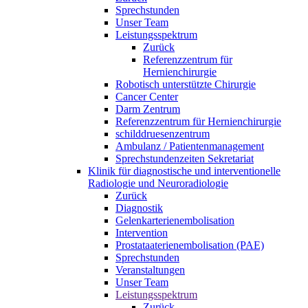
Sprechstunden
Unser Team
Leistungsspektrum
Zurück
Referenzzentrum für
Hernienchirurgie
Robotisch unterstützte Chirurgie
Cancer Center
Darm Zentrum
Referenzzentrum für Hernienchirurgie
schilddruesenzentrum
Ambulanz / Patientenmanagement
Sprechstundenzeiten Sekretariat
Klinik für diagnostische und interventionelle
Radiologie und Neuroradiologie
Zurück
Diagnostik
Gelenkarterienembolisation
Intervention
Prostataaterienembolisation (PAE)
Sprechstunden
Veranstaltungen
Unser Team
Leistungsspektrum
Zurück