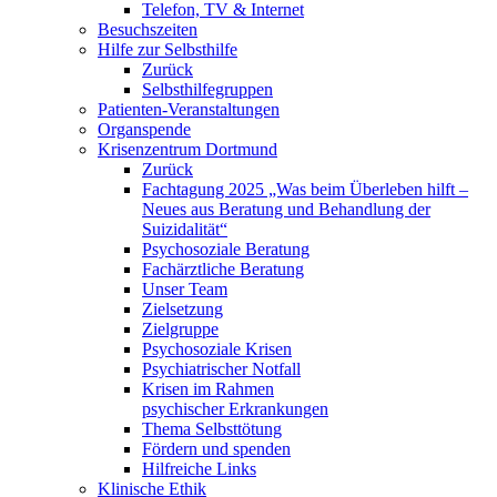
Telefon, TV & Internet
Besuchszeiten
Hilfe zur Selbsthilfe
Zurück
Selbsthilfegruppen
Patienten-Veranstaltungen
Organspende
Krisenzentrum Dortmund
Zurück
Fachtagung 2025 „Was beim Überleben hilft –
Neues aus Beratung und Behandlung der
Suizidalität“
Psychosoziale Beratung
Fachärztliche Beratung
Unser Team
Zielsetzung
Zielgruppe
Psychosoziale Krisen
Psychiatrischer Notfall
Krisen im Rahmen
psychischer Erkrankungen
Thema Selbsttötung
Fördern und spenden
Hilfreiche Links
Klinische Ethik