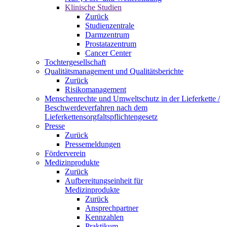
Klinische Studien
Zurück
Studienzentrale
Darmzentrum
Prostatazentrum
Cancer Center
Tochtergesellschaft
Qualitätsmanagement und Qualitätsberichte
Zurück
Risikomanagement
Menschenrechte und Umweltschutz in der Lieferkette /
Beschwerdeverfahren nach dem
Lieferkettensorgfaltspflichtengesetz
Presse
Zurück
Pressemeldungen
Förderverein
Medizinprodukte
Zurück
Aufbereitungseinheit für
Medizinprodukte
Zurück
Ansprechpartner
Kennzahlen
Praktikum