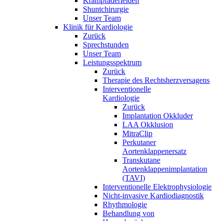
Krampfaderleiden
Shuntchirurgie
Unser Team
Klinik für Kardiologie
Zurück
Sprechstunden
Unser Team
Leistungsspektrum
Zurück
Therapie des Rechtsherzversagens
Interventionelle
Kardiologie
Zurück
Implantation Okkluder
LAA Okklusion
MitraClip
Perkutaner
Aortenklappenersatz
Transkutane
Aortenklappenimplantation
(TAVI)
Interventionelle Elektrophysiologie
Nicht-invasive Kardiodiagnostik
Rhythmologie
Behandlung von