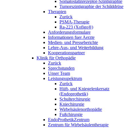
Somatostatinrezeptor-Szintigraphie
Tumorszintigraphie der Schilddrüse
Therapien
Zurück
PSMA-Therapie
Ra-223 (Xofigo®)
Anforderungsformulare
Informationen fuer Aerzte
Medien- und Presseberichte
Lehre-Aus- und Weiterbildung
Kooperationspartner
Klinik für Orthopädie
Zurück
Sprechstunden
Unser Team
Leistungsspektrum
Zurück
Hüft- und Kniegelenkersatz
(Endoprothetik)
Schulterchirurgie
Kniechirurgie
Wirbelsäulenorthopädie
Fußchirurgie
EndoProthetikZentrum
Zentrum für Wirbelsäulentherapie