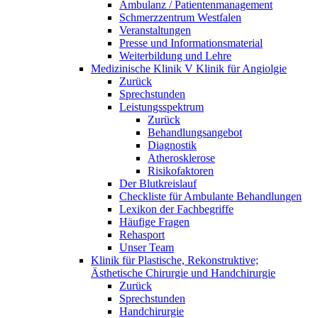
Ambulanz / Patientenmanagement
Schmerzzentrum Westfalen
Veranstaltungen
Presse und Informationsmaterial
Weiterbildung und Lehre
Medizinische Klinik V Klinik für Angiolgie
Zurück
Sprechstunden
Leistungsspektrum
Zurück
Behandlungsangebot
Diagnostik
Atherosklerose
Risikofaktoren
Der Blutkreislauf
Checkliste für Ambulante Behandlungen
Lexikon der Fachbegriffe
Häufige Fragen
Rehasport
Unser Team
Klinik für Plastische, Rekonstruktive;
Ästhetische Chirurgie und Handchirurgie
Zurück
Sprechstunden
Handchirurgie