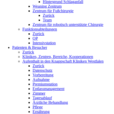
Hintergrund Schlaganfall
Weaning Zentrum
Zentrum für Fußchirurgie
Zurück
Team
Zentrum für robotisch unterstützte Chirurgie
Funktionsabteilungen
Zurück
OP
Intensivstation
Patienten & Besucher
Zurück
Kliniken, Zentren, Bereiche, Kooperationen
Aufenthalt in den Knappschaft Kliniken Westfalen
Zurück
Datenschutz
Vorbereitung
Aufnahme
Premiumstation
Entlassmanagement
Zimmer
Tagesablauf
Ärztliche Behandlung
Pflege
Ernährung