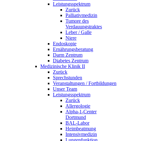
Leistungsspektrum
Zurück
Palliativmedizin
Tumore des
Verdauungstraktes
Leber / Galle
Niere
Endoskopie
Ernährungsberatung
Darm Zentrum
Diabetes Zentrum
Medizinische Klinik II
Zurück
Sprechstunden
Veranstaltungen / Fortbildungen
Unser Team
Leistungsspektrum
Zurück
Allergologie
Alpha-1-Center
Dortmund
BAL-Labor
Heimbeatmung
Intensivmedizin
Lungenfunktion