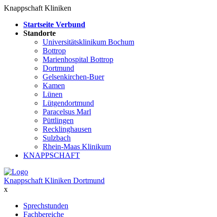
Knappschaft Kliniken
Startseite Verbund
Standorte
Universitätsklinikum Bochum
Bottrop
Marienhospital Bottrop
Dortmund
Gelsenkirchen-Buer
Kamen
Lünen
Lütgendortmund
Paracelsus Marl
Püttlingen
Recklinghausen
Sulzbach
Rhein-Maas Klinikum
KNAPPSCHAFT
Knappschaft Kliniken Dortmund
x
Sprechstunden
Fachbereiche