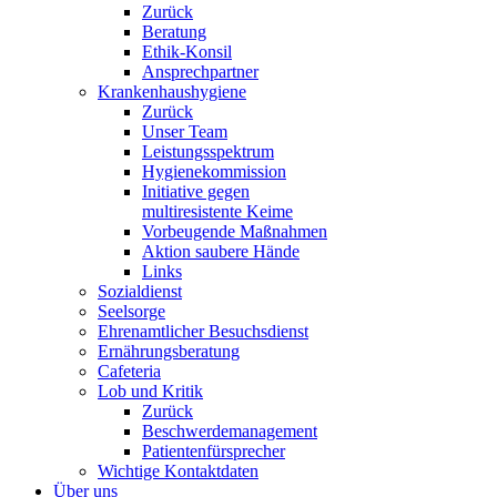
Zurück
Beratung
Ethik-Konsil
Ansprechpartner
Krankenhaushygiene
Zurück
Unser Team
Leistungsspektrum
Hygienekommission
Initiative gegen
multiresistente Keime
Vorbeugende Maßnahmen
Aktion saubere Hände
Links
Sozialdienst
Seelsorge
Ehrenamtlicher Besuchsdienst
Ernährungsberatung
Cafeteria
Lob und Kritik
Zurück
Beschwerdemanagement
Patientenfürsprecher
Wichtige Kontaktdaten
Über uns