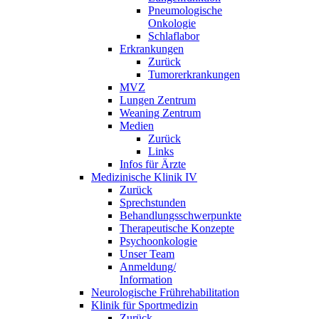
Pneumologische
Onkologie
Schlaflabor
Erkrankungen
Zurück
Tumorerkrankungen
MVZ
Lungen Zentrum
Weaning Zentrum
Medien
Zurück
Links
Infos für Ärzte
Medizinische Klinik IV
Zurück
Sprechstunden
Behandlungsschwerpunkte
Therapeutische Konzepte
Psychoonkologie
Unser Team
Anmeldung/
Information
Neurologische Frührehabilitation
Klinik für Sportmedizin
Zurück