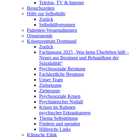
Telefon, TV & Internet
Besuchszeiten
Hilfe zur Selbsthilfe
Zurück
Selbsthilfegruppen
Patienten-Veranstaltungen
Organspende
Krisenzentrum Dortmund
Zurück
Fachtagung 2025 „Was beim Überleben hilft –
Neues aus Beratung und Behandlung der
Suizidalität“
Psychosoziale Beratung
Fachärztliche Beratung
Unser Team
Zielsetzung
Zielgruppe
Psychosoziale Krisen
Psychiatrischer Notfall
Krisen im Rahmen
psychischer Erkrankungen
Thema Selbsttötung
Fördern und spenden
Hilfreiche Links
Klinische Ethik