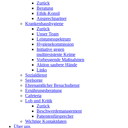
Zurück
Beratung
Ethik-Konsil
Ansprechpartner
Krankenhaushygiene
Zurück
Unser Team
Leistungsspektrum
Hygienekommission
Initiative gegen
multiresistente Keime
Vorbeugende Maßnahmen
Aktion saubere Hände
Links
Sozialdienst
Seelsorge
Ehrenamtlicher Besuchsdienst
Ernährungsberatung
Cafeteria
Lob und Kritik
Zurück
Beschwerdemanagement
Patientenfürsprecher
Wichtige Kontaktdaten
Über uns