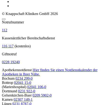
© Knappschaft Kliniken GmbH 2026
Notrufnummer
112
Kassenärztlicher Bereitschaftsdienst
116 117
(kostenlos)
Giftnotruf
0228 19240
Apothekennotdienst
Hier finden Sie einen Notdienstkalender der
Apotheken in Ihrer Nähe.
Bochum
0234 299-0
Bottrop
02041 15-0
(Marienhospital)
02041 106-0
Dortmund
0231 922-0
Gelsenkirchen-Buer
0209 5902-0
Kamen
02307 149-1
Lünen
0231 8787-0