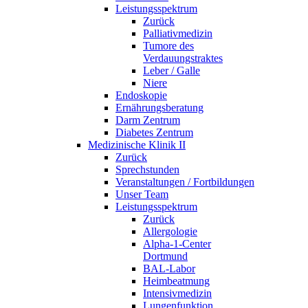
Leistungsspektrum
Zurück
Palliativmedizin
Tumore des
Verdauungstraktes
Leber / Galle
Niere
Endoskopie
Ernährungsberatung
Darm Zentrum
Diabetes Zentrum
Medizinische Klinik II
Zurück
Sprechstunden
Veranstaltungen / Fortbildungen
Unser Team
Leistungsspektrum
Zurück
Allergologie
Alpha-1-Center
Dortmund
BAL-Labor
Heimbeatmung
Intensivmedizin
Lungenfunktion