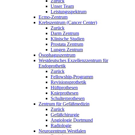
Zurück
Unser Team
Leistungsspektrum
Ecmo-Zentrum
Krebszentrum (Cancer Center)
Zurück
Darm Zentrum
Klinische Studien
Prostata Zentrum
Lungen Zentrum
Ösophaguszentrum
Westdeutsches Exzellenzzentrum für
Endoprothetik
Zurück
Fellowship-Programm
Revisionsprothetik
Hüftprothesen
Knieprothesen
Schulterprothesen
Zentrum für Gefäßmedizin
Zurück
Gefäßchirurgie
Angiologie Dortmund
Radiologie
Neurozentrum Westfalen