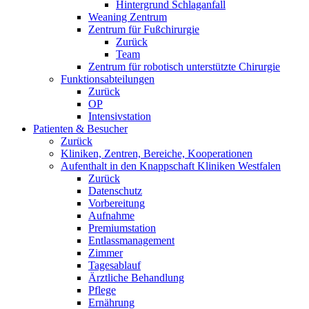
Hintergrund Schlaganfall
Weaning Zentrum
Zentrum für Fußchirurgie
Zurück
Team
Zentrum für robotisch unterstützte Chirurgie
Funktionsabteilungen
Zurück
OP
Intensivstation
Patienten & Besucher
Zurück
Kliniken, Zentren, Bereiche, Kooperationen
Aufenthalt in den Knappschaft Kliniken Westfalen
Zurück
Datenschutz
Vorbereitung
Aufnahme
Premiumstation
Entlassmanagement
Zimmer
Tagesablauf
Ärztliche Behandlung
Pflege
Ernährung