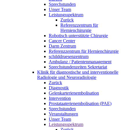
Sprechstunden
Unser Team
Leistungsspektrum
Zurück
Referenzzentrum für
Hernienchirurgie
Robotisch unterstützte Chirurgie
Cancer Center
Darm Zentrum
Referenzzentrum für Hernienchirurgie
schilddruesenzentrum
Ambulanz / Patientenmanagement
Sprechstundenzeiten Sekretariat
Klinik für diagnostische und interventionelle
Radiologie und Neuroradiologie
Zurück
Diagnostik
Gelenkarterienembolisation
Intervention
Prostataaterienembolisation (PAE)
Sprechstunden
Veranstaltungen
Unser Team
Leistungsspektrum
Zurück