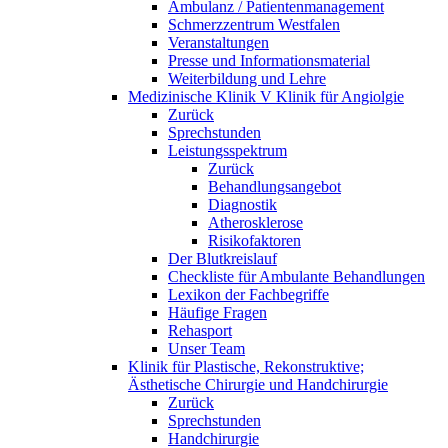
Ambulanz / Patientenmanagement
Schmerzzentrum Westfalen
Veranstaltungen
Presse und Informationsmaterial
Weiterbildung und Lehre
Medizinische Klinik V Klinik für Angiolgie
Zurück
Sprechstunden
Leistungsspektrum
Zurück
Behandlungsangebot
Diagnostik
Atherosklerose
Risikofaktoren
Der Blutkreislauf
Checkliste für Ambulante Behandlungen
Lexikon der Fachbegriffe
Häufige Fragen
Rehasport
Unser Team
Klinik für Plastische, Rekonstruktive;
Ästhetische Chirurgie und Handchirurgie
Zurück
Sprechstunden
Handchirurgie