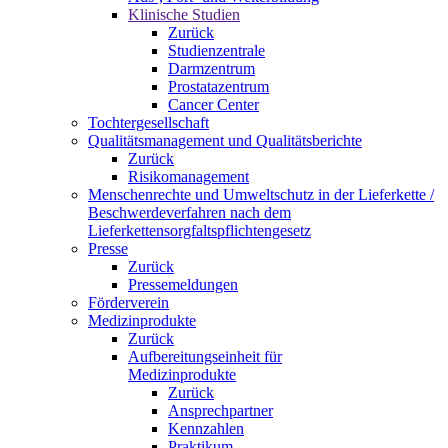
Klinische Studien
Zurück
Studienzentrale
Darmzentrum
Prostatazentrum
Cancer Center
Tochtergesellschaft
Qualitätsmanagement und Qualitätsberichte
Zurück
Risikomanagement
Menschenrechte und Umweltschutz in der Lieferkette /
Beschwerdeverfahren nach dem
Lieferkettensorgfaltspflichtengesetz
Presse
Zurück
Pressemeldungen
Förderverein
Medizinprodukte
Zurück
Aufbereitungseinheit für
Medizinprodukte
Zurück
Ansprechpartner
Kennzahlen
Praktikum