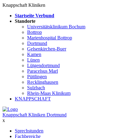
Knappschaft Kliniken
Startseite Verbund
Standorte
Universitätsklinikum Bochum
Bottrop
Marienhospital Bottrop
Dortmund
Gelsenkirchen-Buer
Kamen
Lünen
Lütgendortmund
Paracelsus Marl
Püttlingen
Recklinghausen
Sulzbach
Rhein-Maas Klinikum
KNAPPSCHAFT
Knappschaft Kliniken Dortmund
x
Sprechstunden
Fachbereiche