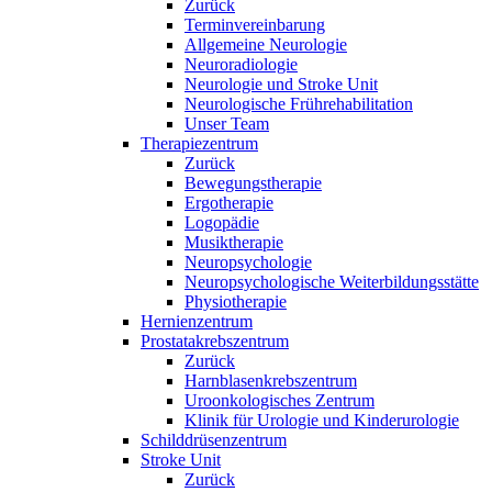
Zurück
Terminvereinbarung
Allgemeine Neurologie
Neuroradiologie
Neurologie und Stroke Unit
Neurologische Frührehabilitation
Unser Team
Therapiezentrum
Zurück
Bewegungstherapie
Ergotherapie
Logopädie
Musiktherapie
Neuropsychologie
Neuropsychologische Weiterbildungsstätte
Physiotherapie
Hernienzentrum
Prostatakrebszentrum
Zurück
Harnblasenkrebszentrum
Uroonkologisches Zentrum
Klinik für Urologie und Kinderurologie
Schilddrüsenzentrum
Stroke Unit
Zurück