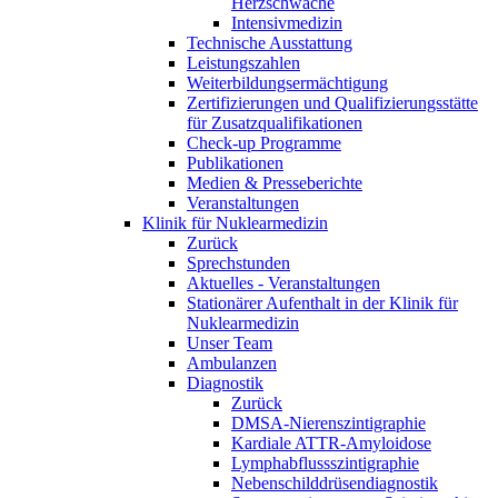
Herzschwäche
Intensivmedizin
Technische Ausstattung
Leistungszahlen
Weiterbildungsermächtigung
Zertifizierungen und Qualifizierungsstätte
für Zusatzqualifikationen
Check-up Programme
Publikationen
Medien & Presseberichte
Veranstaltungen
Klinik für Nuklearmedizin
Zurück
Sprechstunden
Aktuelles - Veranstaltungen
Stationärer Aufenthalt in der Klinik für
Nuklearmedizin
Unser Team
Ambulanzen
Diagnostik
Zurück
DMSA-Nierenszintigraphie
Kardiale ATTR-Amyloidose
Lymphabflussszintigraphie
Nebenschilddrüsendiagnostik