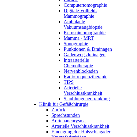
Computertomographie
Digitale Vollfeld-
Mammographie
Ambulante
Vakuumsaugbiopsie
Kernspintomographie
Mamma - MRT
Sonographie
Punktionen & Drainagen
Gallenwegsdrainagen
Intraarterielle
Chemotherapie
Nervenblockaden
Radiofrequenztherapie
TIPS
Arterielle
Verschlusskrankheit
Staublungenerkrankung
Klinik für Gefäßchirurgie
Zurück
Sprechstunden
Aortenaneurysma
Arterielle Verschlusskrankheit
Einengung der Halsschlagader