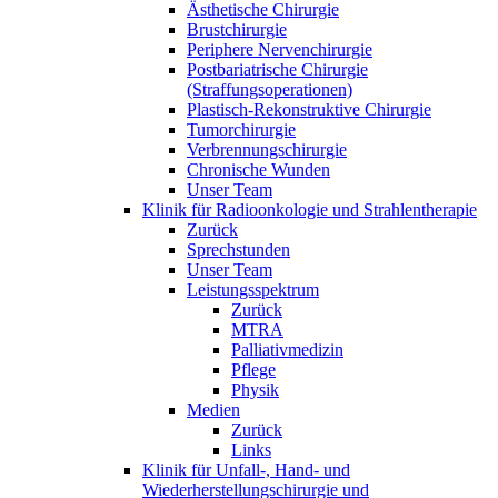
Ästhetische Chirurgie
Brustchirurgie
Periphere Nervenchirurgie
Postbariatrische Chirurgie
(Straffungsoperationen)
Plastisch-Rekonstruktive Chirurgie
Tumorchirurgie
Verbrennungschirurgie
Chronische Wunden
Unser Team
Klinik für Radioonkologie und Strahlentherapie
Zurück
Sprechstunden
Unser Team
Leistungsspektrum
Zurück
MTRA
Palliativmedizin
Pflege
Physik
Medien
Zurück
Links
Klinik für Unfall-, Hand- und
Wiederherstellungschirurgie und