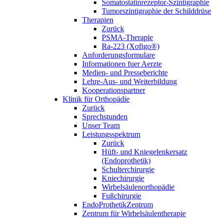
Somatostatinrezeptor-Szintigraphie
Tumorszintigraphie der Schilddrüse
Therapien
Zurück
PSMA-Therapie
Ra-223 (Xofigo®)
Anforderungsformulare
Informationen fuer Aerzte
Medien- und Presseberichte
Lehre-Aus- und Weiterbildung
Kooperationspartner
Klinik für Orthopädie
Zurück
Sprechstunden
Unser Team
Leistungsspektrum
Zurück
Hüft- und Kniegelenkersatz
(Endoprothetik)
Schulterchirurgie
Kniechirurgie
Wirbelsäulenorthopädie
Fußchirurgie
EndoProthetikZentrum
Zentrum für Wirbelsäulentherapie