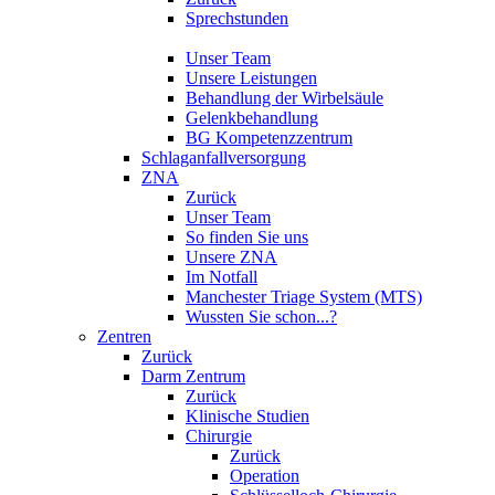
Sprechstunden
Unser Team
Unsere Leistungen
Behandlung der Wirbelsäule
Gelenkbehandlung
BG Kompetenzzentrum
Schlaganfallversorgung
ZNA
Zurück
Unser Team
So finden Sie uns
Unsere ZNA
Im Notfall
Manchester Triage System (MTS)
Wussten Sie schon...?
Zentren
Zurück
Darm Zentrum
Zurück
Klinische Studien
Chirurgie
Zurück
Operation