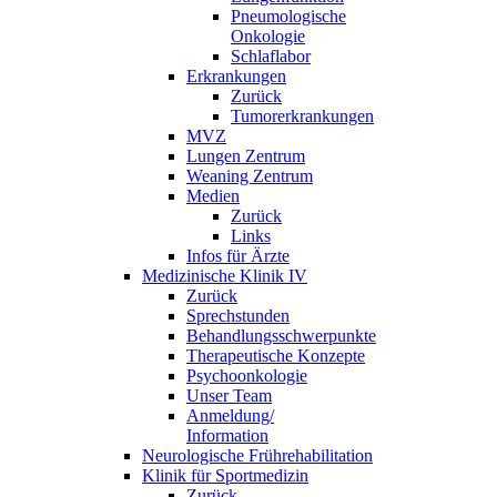
Pneumologische
Onkologie
Schlaflabor
Erkrankungen
Zurück
Tumorerkrankungen
MVZ
Lungen Zentrum
Weaning Zentrum
Medien
Zurück
Links
Infos für Ärzte
Medizinische Klinik IV
Zurück
Sprechstunden
Behandlungsschwerpunkte
Therapeutische Konzepte
Psychoonkologie
Unser Team
Anmeldung/
Information
Neurologische Frührehabilitation
Klinik für Sportmedizin
Zurück