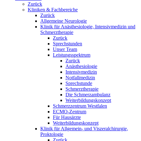
Zurück
Kliniken & Fachbereiche
Zurück
Allgemeine Neurologie
Klinik für Anästhesiologie, Intensivmedizin und
Schmerztherapie
Zurück
Sprechstunden
Unser Team
Leistungsspektrum
Zurück
Anästhesiologie
Intensivmedizin
Notfallmedizin
Sprechstunde
Schmerztherapie
Die Schmerzambulanz
Weiterbildungskonzept
Schmerzzentrum Westfalen
ECMO-Zentrum
Für Hausärzte
Weiterbildungskonzept
Klinik für Allgemein- und Viszeralchirurgie,
Proktologie
Zurück