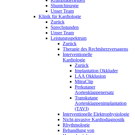
Krampfaderleiden
Shuntchirurgie
Unser Team
Klinik für Kardiologie
Zurück
Sprechstunden
Unser Team
Leistungsspektrum
Zurück
Therapie des Rechtsherzversagens
Interventionelle
Kardiologie
Zurück
Implantation Okkluder
LAA Okklusion
MitraClip
Perkutaner
Aortenklappenersatz
Transkutane
Aortenklappenimplantation
(TAVI)
Interventionelle Elektrophysiologie
Nicht-invasive Kardiodiagnostik
Rhythmologie
Behandlung von