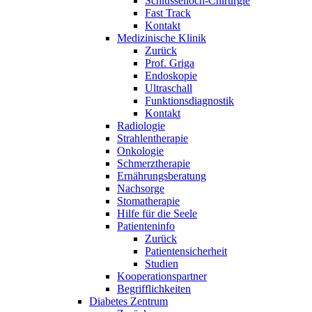
Schlüsselloch-Chirurgie
Fast Track
Kontakt
Medizinische Klinik
Zurück
Prof. Griga
Endoskopie
Ultraschall
Funktionsdiagnostik
Kontakt
Radiologie
Strahlentherapie
Onkologie
Schmerztherapie
Ernährungsberatung
Nachsorge
Stomatherapie
Hilfe für die Seele
Patienteninfo
Zurück
Patientensicherheit
Studien
Kooperationspartner
Begrifflichkeiten
Diabetes Zentrum