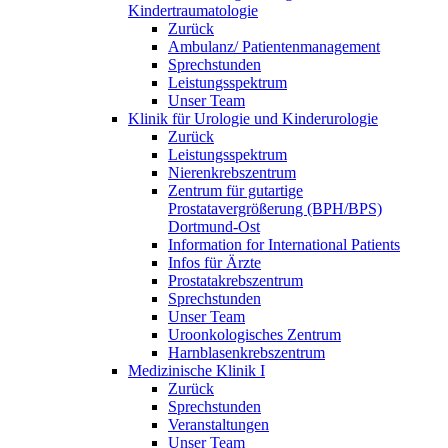
Kindertraumatologie
Zurück
Ambulanz/ Patientenmanagement
Sprechstunden
Leistungsspektrum
Unser Team
Klinik für Urologie und Kinderurologie
Zurück
Leistungsspektrum
Nierenkrebszentrum
Zentrum für gutartige
Prostatavergrößerung (BPH/BPS)
Dortmund-Ost
Information for International Patients
Infos für Ärzte
Prostatakrebszentrum
Sprechstunden
Unser Team
Uroonkologisches Zentrum
Harnblasenkrebszentrum
Medizinische Klinik I
Zurück
Sprechstunden
Veranstaltungen
Unser Team