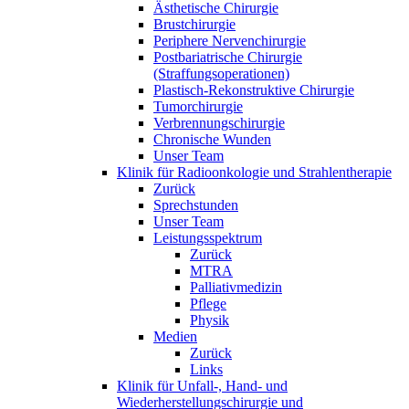
Ästhetische Chirurgie
Brustchirurgie
Periphere Nervenchirurgie
Postbariatrische Chirurgie
(Straffungsoperationen)
Plastisch-Rekonstruktive Chirurgie
Tumorchirurgie
Verbrennungschirurgie
Chronische Wunden
Unser Team
Klinik für Radioonkologie und Strahlentherapie
Zurück
Sprechstunden
Unser Team
Leistungsspektrum
Zurück
MTRA
Palliativmedizin
Pflege
Physik
Medien
Zurück
Links
Klinik für Unfall-, Hand- und
Wiederherstellungschirurgie und