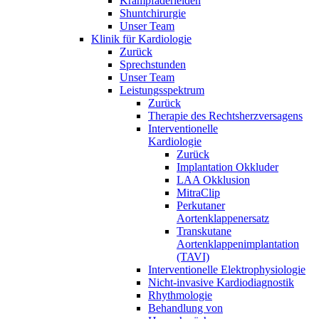
Krampfaderleiden
Shuntchirurgie
Unser Team
Klinik für Kardiologie
Zurück
Sprechstunden
Unser Team
Leistungsspektrum
Zurück
Therapie des Rechtsherzversagens
Interventionelle
Kardiologie
Zurück
Implantation Okkluder
LAA Okklusion
MitraClip
Perkutaner
Aortenklappenersatz
Transkutane
Aortenklappenimplantation
(TAVI)
Interventionelle Elektrophysiologie
Nicht-invasive Kardiodiagnostik
Rhythmologie
Behandlung von