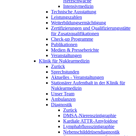
Herzschwäche
Intensivmedizin
Technische Ausstattung
Leistungszahlen
Weiterbildungsermächtigung
Zertifizierungen und Qualifizierungsstätte
für Zusatzqualifikationen
Check-up Programme
Publikationen
Medien & Presseberichte
Veranstaltungen
Klinik für Nuklearmedizin
Zurück
Sprechstunden
Aktuelles - Veranstaltungen
Stationärer Aufenthalt in der Klinik für
Nuklearmedizin
Unser Team
Ambulanzen
Diagnostik
Zurück
DMSA-Nierenszintigraphie
Kardiale ATTR-Amyloidose
Lymphabflussszintigraphie
Nebenschilddrüsendiagnostik