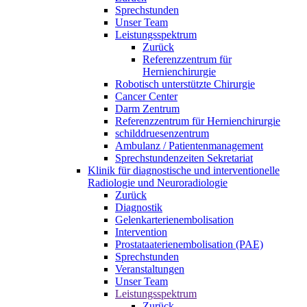
Sprechstunden
Unser Team
Leistungsspektrum
Zurück
Referenzzentrum für
Hernienchirurgie
Robotisch unterstützte Chirurgie
Cancer Center
Darm Zentrum
Referenzzentrum für Hernienchirurgie
schilddruesenzentrum
Ambulanz / Patientenmanagement
Sprechstundenzeiten Sekretariat
Klinik für diagnostische und interventionelle
Radiologie und Neuroradiologie
Zurück
Diagnostik
Gelenkarterienembolisation
Intervention
Prostataaterienembolisation (PAE)
Sprechstunden
Veranstaltungen
Unser Team
Leistungsspektrum
Zurück