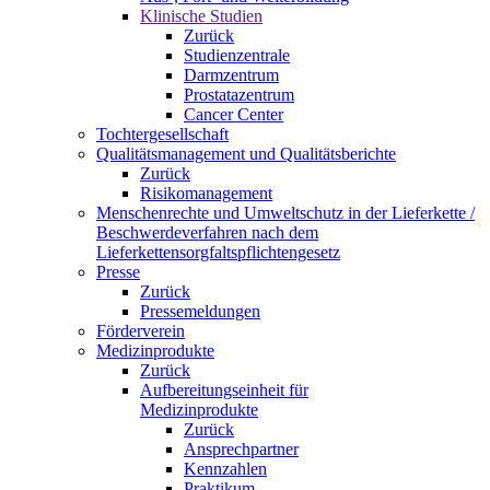
Klinische Studien
Zurück
Studienzentrale
Darmzentrum
Prostatazentrum
Cancer Center
Tochtergesellschaft
Qualitätsmanagement und Qualitätsberichte
Zurück
Risikomanagement
Menschenrechte und Umweltschutz in der Lieferkette /
Beschwerdeverfahren nach dem
Lieferkettensorgfaltspflichtengesetz
Presse
Zurück
Pressemeldungen
Förderverein
Medizinprodukte
Zurück
Aufbereitungseinheit für
Medizinprodukte
Zurück
Ansprechpartner
Kennzahlen
Praktikum