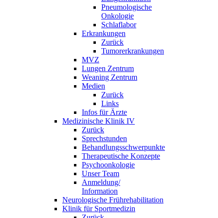
Pneumologische
Onkologie
Schlaflabor
Erkrankungen
Zurück
Tumorerkrankungen
MVZ
Lungen Zentrum
Weaning Zentrum
Medien
Zurück
Links
Infos für Ärzte
Medizinische Klinik IV
Zurück
Sprechstunden
Behandlungsschwerpunkte
Therapeutische Konzepte
Psychoonkologie
Unser Team
Anmeldung/
Information
Neurologische Frührehabilitation
Klinik für Sportmedizin
Zurück