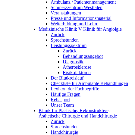
Ambulanz / Patientenmanagement
Schmerzzentrum Westfalen
Veranstaltungen
Presse und Informationsmaterial
Weiterbildung und Lehre
Medizinische Klinik V Klinik für Angiolgie
Zurück
Sprechstunden
Leistungsspektrum
Zurück
Behandlungsangebot
Diagnostik
Atherosklerose
Risikofaktoren
Der Blutkreislauf
Checkliste für Ambulante Behandlungen
Lexikon der Fachbegriffe
Häufige Fragen
Rehasport
Unser Team
Klinik für Plastische, Rekonstruktive;
Ästhetische Chirurgie und Handchirurgie
Zurück
Sprechstunden
Handchirurgie