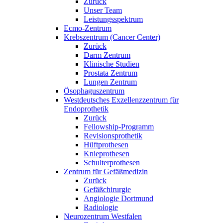
Zurück
Unser Team
Leistungsspektrum
Ecmo-Zentrum
Krebszentrum (Cancer Center)
Zurück
Darm Zentrum
Klinische Studien
Prostata Zentrum
Lungen Zentrum
Ösophaguszentrum
Westdeutsches Exzellenzzentrum für
Endoprothetik
Zurück
Fellowship-Programm
Revisionsprothetik
Hüftprothesen
Knieprothesen
Schulterprothesen
Zentrum für Gefäßmedizin
Zurück
Gefäßchirurgie
Angiologie Dortmund
Radiologie
Neurozentrum Westfalen