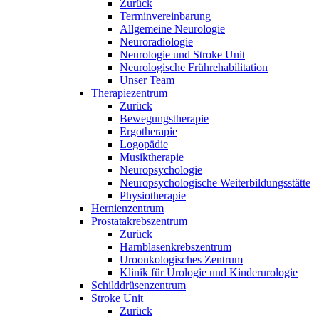
Zurück
Terminvereinbarung
Allgemeine Neurologie
Neuroradiologie
Neurologie und Stroke Unit
Neurologische Frührehabilitation
Unser Team
Therapiezentrum
Zurück
Bewegungstherapie
Ergotherapie
Logopädie
Musiktherapie
Neuropsychologie
Neuropsychologische Weiterbildungsstätte
Physiotherapie
Hernienzentrum
Prostatakrebszentrum
Zurück
Harnblasenkrebszentrum
Uroonkologisches Zentrum
Klinik für Urologie und Kinderurologie
Schilddrüsenzentrum
Stroke Unit
Zurück