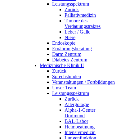
Leistungsspektrum
Zurück
Palliativmedizin
Tumore des
Verdauungstraktes
Leber / Galle
Niere
Endoskopie
Ernährungsberatung
Darm Zentrum
Diabetes Zentrum
Medizinische Klinik II
Zurück
Sprechstunden
Veranstaltungen / Fortbildungen
Unser Team
Leistungsspektrum
Zurück
Allergologie
Alpha-1-Center
Dortmund
BAL-Labor
Heimbeatmung
Intensivmedizin
Lungenfunktion