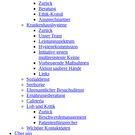
Zurück
Beratung
Ethik-Konsil
Ansprechpartner
Krankenhaushygiene
Zurück
Unser Team
Leistungsspektrum
Hygienekommission
Initiative gegen
multiresistente Keime
Vorbeugende Maßnahmen
Aktion saubere Hände
Links
Sozialdienst
Seelsorge
Ehrenamtlicher Besuchsdienst
Ernährungsberatung
Cafeteria
Lob und Kritik
Zurück
Beschwerdemanagement
Patientenfürsprecher
Wichtige Kontaktdaten
Über uns