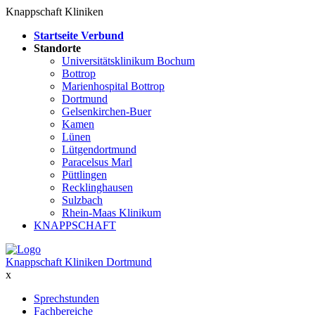
Knappschaft Kliniken
Startseite Verbund
Standorte
Universitätsklinikum Bochum
Bottrop
Marienhospital Bottrop
Dortmund
Gelsenkirchen-Buer
Kamen
Lünen
Lütgendortmund
Paracelsus Marl
Püttlingen
Recklinghausen
Sulzbach
Rhein-Maas Klinikum
KNAPPSCHAFT
Knappschaft Kliniken Dortmund
x
Sprechstunden
Fachbereiche