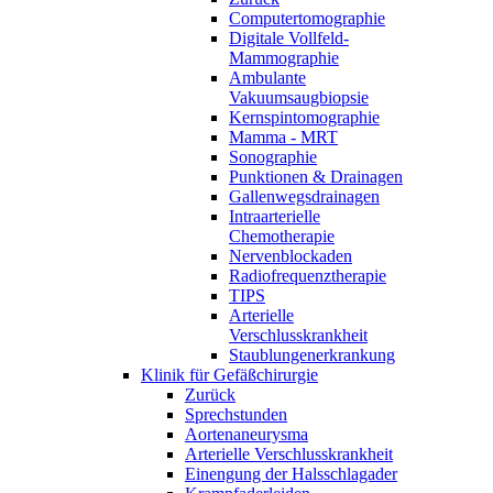
Computertomographie
Digitale Vollfeld-
Mammographie
Ambulante
Vakuumsaugbiopsie
Kernspintomographie
Mamma - MRT
Sonographie
Punktionen & Drainagen
Gallenwegsdrainagen
Intraarterielle
Chemotherapie
Nervenblockaden
Radiofrequenztherapie
TIPS
Arterielle
Verschlusskrankheit
Staublungenerkrankung
Klinik für Gefäßchirurgie
Zurück
Sprechstunden
Aortenaneurysma
Arterielle Verschlusskrankheit
Einengung der Halsschlagader