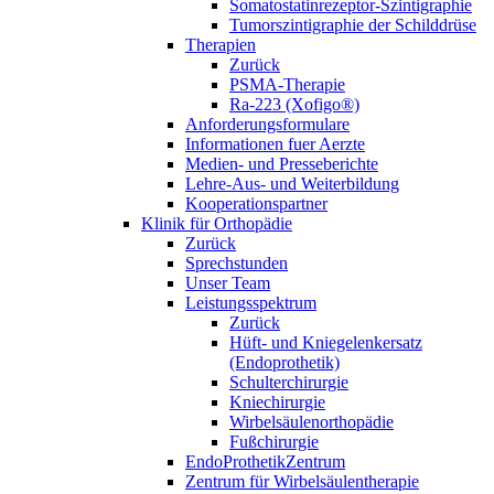
Somatostatinrezeptor-Szintigraphie
Tumorszintigraphie der Schilddrüse
Therapien
Zurück
PSMA-Therapie
Ra-223 (Xofigo®)
Anforderungsformulare
Informationen fuer Aerzte
Medien- und Presseberichte
Lehre-Aus- und Weiterbildung
Kooperationspartner
Klinik für Orthopädie
Zurück
Sprechstunden
Unser Team
Leistungsspektrum
Zurück
Hüft- und Kniegelenkersatz
(Endoprothetik)
Schulterchirurgie
Kniechirurgie
Wirbelsäulenorthopädie
Fußchirurgie
EndoProthetikZentrum
Zentrum für Wirbelsäulentherapie