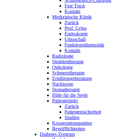
Schlüsselloch-Chirurgie
Fast Track
Kontakt
Medizinische Klinik
Zurück
Prof. Griga
Endoskopie
Ultraschall
Funktionsdiagnostik
Kontakt
Radiologie
Strahlentherapie
Onkologie
Schmerztherapie
Ernährungsberatung
Nachsorge
Stomatherapie
Hilfe für die Seele
Patienteninfo
Zurück
Patientensicherheit
Studien
Kooperationspartner
Begrifflichkeiten
Diabetes Zentrum