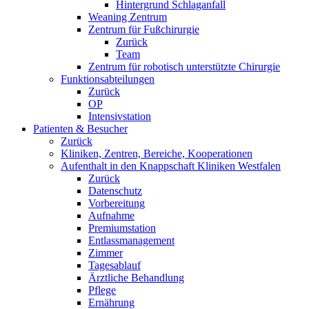
Hintergrund Schlaganfall
Weaning Zentrum
Zentrum für Fußchirurgie
Zurück
Team
Zentrum für robotisch unterstützte Chirurgie
Funktionsabteilungen
Zurück
OP
Intensivstation
Patienten & Besucher
Zurück
Kliniken, Zentren, Bereiche, Kooperationen
Aufenthalt in den Knappschaft Kliniken Westfalen
Zurück
Datenschutz
Vorbereitung
Aufnahme
Premiumstation
Entlassmanagement
Zimmer
Tagesablauf
Ärztliche Behandlung
Pflege
Ernährung