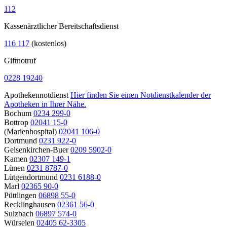
112
Kassenärztlicher Bereitschaftsdienst
116 117
(kostenlos)
Giftnotruf
0228 19240
Apothekennotdienst
Hier finden Sie einen Notdienstkalender der
Apotheken in Ihrer Nähe.
Bochum
0234 299-0
Bottrop
02041 15-0
(Marienhospital)
02041 106-0
Dortmund
0231 922-0
Gelsenkirchen-Buer
0209 5902-0
Kamen
02307 149-1
Lünen
0231 8787-0
Lütgendortmund
0231 6188-0
Marl
02365 90-0
Püttlingen
06898 55-0
Recklinghausen
02361 56-0
Sulzbach
06897 574-0
Würselen
02405 62-3305