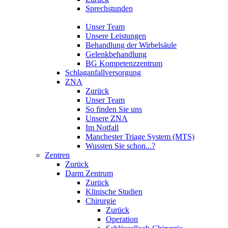
Sprechstunden
Unser Team
Unsere Leistungen
Behandlung der Wirbelsäule
Gelenkbehandlung
BG Kompetenzzentrum
Schlaganfallversorgung
ZNA
Zurück
Unser Team
So finden Sie uns
Unsere ZNA
Im Notfall
Manchester Triage System (MTS)
Wussten Sie schon...?
Zentren
Zurück
Darm Zentrum
Zurück
Klinische Studien
Chirurgie
Zurück
Operation