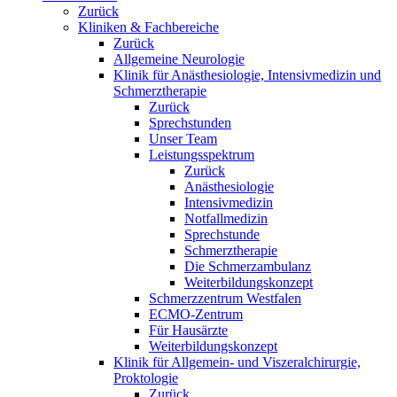
Zurück
Kliniken & Fachbereiche
Zurück
Allgemeine Neurologie
Klinik für Anästhesiologie, Intensivmedizin und
Schmerztherapie
Zurück
Sprechstunden
Unser Team
Leistungsspektrum
Zurück
Anästhesiologie
Intensivmedizin
Notfallmedizin
Sprechstunde
Schmerztherapie
Die Schmerzambulanz
Weiterbildungskonzept
Schmerzzentrum Westfalen
ECMO-Zentrum
Für Hausärzte
Weiterbildungskonzept
Klinik für Allgemein- und Viszeralchirurgie,
Proktologie
Zurück