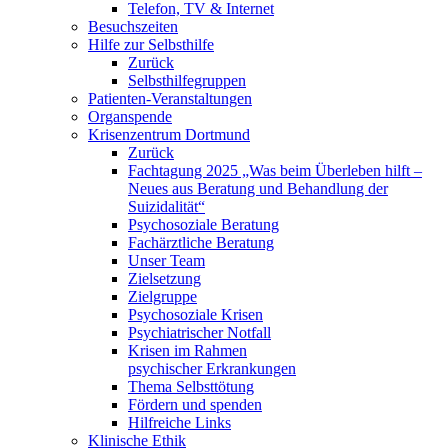
Telefon, TV & Internet
Besuchszeiten
Hilfe zur Selbsthilfe
Zurück
Selbsthilfegruppen
Patienten-Veranstaltungen
Organspende
Krisenzentrum Dortmund
Zurück
Fachtagung 2025 „Was beim Überleben hilft –
Neues aus Beratung und Behandlung der
Suizidalität“
Psychosoziale Beratung
Fachärztliche Beratung
Unser Team
Zielsetzung
Zielgruppe
Psychosoziale Krisen
Psychiatrischer Notfall
Krisen im Rahmen
psychischer Erkrankungen
Thema Selbsttötung
Fördern und spenden
Hilfreiche Links
Klinische Ethik