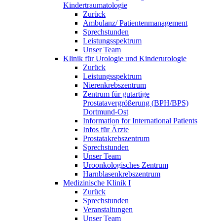
Kindertraumatologie
Zurück
Ambulanz/ Patientenmanagement
Sprechstunden
Leistungsspektrum
Unser Team
Klinik für Urologie und Kinderurologie
Zurück
Leistungsspektrum
Nierenkrebszentrum
Zentrum für gutartige
Prostatavergrößerung (BPH/BPS)
Dortmund-Ost
Information for International Patients
Infos für Ärzte
Prostatakrebszentrum
Sprechstunden
Unser Team
Uroonkologisches Zentrum
Harnblasenkrebszentrum
Medizinische Klinik I
Zurück
Sprechstunden
Veranstaltungen
Unser Team