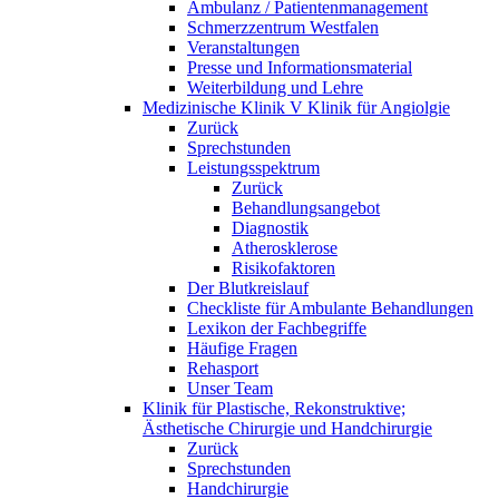
Ambulanz / Patientenmanagement
Schmerzzentrum Westfalen
Veranstaltungen
Presse und Informationsmaterial
Weiterbildung und Lehre
Medizinische Klinik V Klinik für Angiolgie
Zurück
Sprechstunden
Leistungsspektrum
Zurück
Behandlungsangebot
Diagnostik
Atherosklerose
Risikofaktoren
Der Blutkreislauf
Checkliste für Ambulante Behandlungen
Lexikon der Fachbegriffe
Häufige Fragen
Rehasport
Unser Team
Klinik für Plastische, Rekonstruktive;
Ästhetische Chirurgie und Handchirurgie
Zurück
Sprechstunden
Handchirurgie