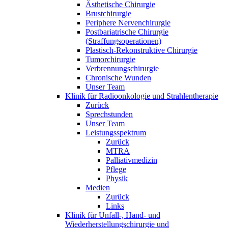
Ästhetische Chirurgie
Brustchirurgie
Periphere Nervenchirurgie
Postbariatrische Chirurgie
(Straffungsoperationen)
Plastisch-Rekonstruktive Chirurgie
Tumorchirurgie
Verbrennungschirurgie
Chronische Wunden
Unser Team
Klinik für Radioonkologie und Strahlentherapie
Zurück
Sprechstunden
Unser Team
Leistungsspektrum
Zurück
MTRA
Palliativmedizin
Pflege
Physik
Medien
Zurück
Links
Klinik für Unfall-, Hand- und
Wiederherstellungschirurgie und