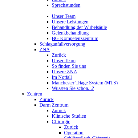
Sprechstunden
Unser Team
Unsere Leistungen
Behandlung der Wirbelsäule
Gelenkbehandlung
BG Kompetenzzentrum
Schlaganfallversorgung
ZNA
Zurück
Unser Team
So finden Sie uns
Unsere ZNA
Im Notfall
Manchester Triage System (MTS)
Wussten Sie schon...?
Zentren
Zurück
Darm Zentrum
Zurück
Klinische Studien
Chirurgie
Zurück
Operation