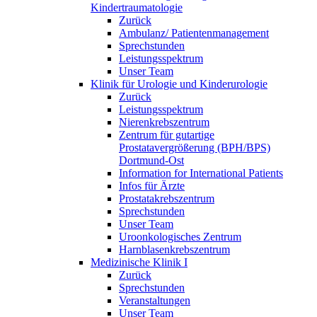
Kindertraumatologie
Zurück
Ambulanz/ Patientenmanagement
Sprechstunden
Leistungsspektrum
Unser Team
Klinik für Urologie und Kinderurologie
Zurück
Leistungsspektrum
Nierenkrebszentrum
Zentrum für gutartige
Prostatavergrößerung (BPH/BPS)
Dortmund-Ost
Information for International Patients
Infos für Ärzte
Prostatakrebszentrum
Sprechstunden
Unser Team
Uroonkologisches Zentrum
Harnblasenkrebszentrum
Medizinische Klinik I
Zurück
Sprechstunden
Veranstaltungen
Unser Team