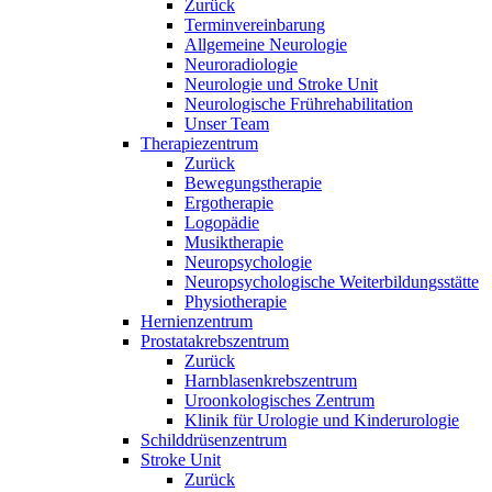
Zurück
Terminvereinbarung
Allgemeine Neurologie
Neuroradiologie
Neurologie und Stroke Unit
Neurologische Frührehabilitation
Unser Team
Therapiezentrum
Zurück
Bewegungstherapie
Ergotherapie
Logopädie
Musiktherapie
Neuropsychologie
Neuropsychologische Weiterbildungsstätte
Physiotherapie
Hernienzentrum
Prostatakrebszentrum
Zurück
Harnblasenkrebszentrum
Uroonkologisches Zentrum
Klinik für Urologie und Kinderurologie
Schilddrüsenzentrum
Stroke Unit
Zurück