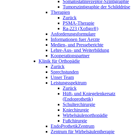
Somatostatinrezeptor-Szintigraphie
Tumorszintigraphie der Schilddrüse
Therapien
Zurück
PSMA-Therapie
Ra-223 (Xofigo®)
Anforderungsformulare
Informationen fuer Aerzte
Medien- und Presseberichte
Lehre-Aus- und Weiterbildung
Kooperationspartner
Klinik für Orthopädie
Zurück
Sprechstunden
Unser Team
Leistungsspektrum
Zurück
Hüft- und Kniegelenkersatz
(Endoprothetik)
Schulterchirurgie
Kniechirurgie
Wirbelsäulenorthopädie
Fußchirurgie
EndoProthetikZentrum
Zentrum für Wirbelsäulentherapie