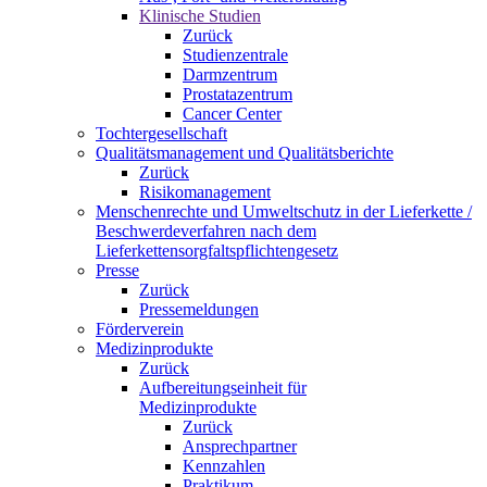
Klinische Studien
Zurück
Studienzentrale
Darmzentrum
Prostatazentrum
Cancer Center
Tochtergesellschaft
Qualitätsmanagement und Qualitätsberichte
Zurück
Risikomanagement
Menschenrechte und Umweltschutz in der Lieferkette /
Beschwerdeverfahren nach dem
Lieferkettensorgfaltspflichtengesetz
Presse
Zurück
Pressemeldungen
Förderverein
Medizinprodukte
Zurück
Aufbereitungseinheit für
Medizinprodukte
Zurück
Ansprechpartner
Kennzahlen
Praktikum