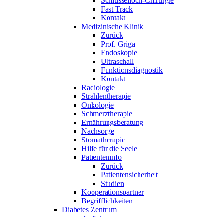
Schlüsselloch-Chirurgie
Fast Track
Kontakt
Medizinische Klinik
Zurück
Prof. Griga
Endoskopie
Ultraschall
Funktionsdiagnostik
Kontakt
Radiologie
Strahlentherapie
Onkologie
Schmerztherapie
Ernährungsberatung
Nachsorge
Stomatherapie
Hilfe für die Seele
Patienteninfo
Zurück
Patientensicherheit
Studien
Kooperationspartner
Begrifflichkeiten
Diabetes Zentrum