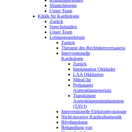
Krampfaderleiden
Shuntchirurgie
Unser Team
Klinik für Kardiologie
Zurück
Sprechstunden
Unser Team
Leistungsspektrum
Zurück
Therapie des Rechtsherzversagens
Interventionelle
Kardiologie
Zurück
Implantation Okkluder
LAA Okklusion
MitraClip
Perkutaner
Aortenklappenersatz
Transkutane
Aortenklappenimplantation
(TAVI)
Interventionelle Elektrophysiologie
Nicht-invasive Kardiodiagnostik
Rhythmologie
Behandlung von