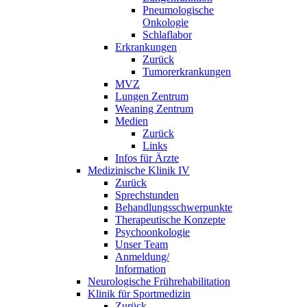
Pneumologische
Onkologie
Schlaflabor
Erkrankungen
Zurück
Tumorerkrankungen
MVZ
Lungen Zentrum
Weaning Zentrum
Medien
Zurück
Links
Infos für Ärzte
Medizinische Klinik IV
Zurück
Sprechstunden
Behandlungsschwerpunkte
Therapeutische Konzepte
Psychoonkologie
Unser Team
Anmeldung/
Information
Neurologische Frührehabilitation
Klinik für Sportmedizin
Zurück