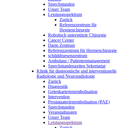
Sprechstunden
Unser Team
Leistungsspektrum
Zurück
Referenzzentrum für
Hernienchirurgie
Robotisch unterstützte Chirurgie
Cancer Center
Darm Zentrum
Referenzzentrum für Hernienchirurgie
schilddruesenzentrum
Ambulanz / Patientenmanagement
Sprechstundenzeiten Sekretariat
Klinik für diagnostische und interventionelle
Radiologie und Neuroradiologie
Zurück
Diagnostik
Gelenkarterienembolisation
Intervention
Prostataaterienembolisation (PAE)
Sprechstunden
Veranstaltungen
Unser Team
Leistungsspektrum
Zurück