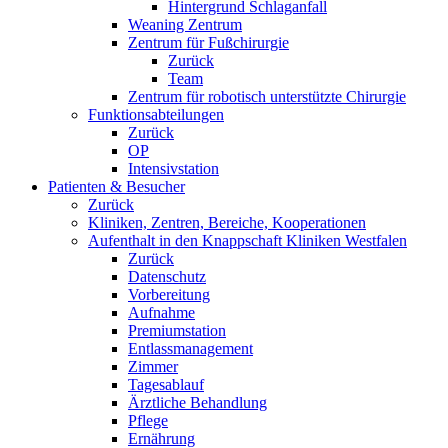
Hintergrund Schlaganfall
Weaning Zentrum
Zentrum für Fußchirurgie
Zurück
Team
Zentrum für robotisch unterstützte Chirurgie
Funktionsabteilungen
Zurück
OP
Intensivstation
Patienten & Besucher
Zurück
Kliniken, Zentren, Bereiche, Kooperationen
Aufenthalt in den Knappschaft Kliniken Westfalen
Zurück
Datenschutz
Vorbereitung
Aufnahme
Premiumstation
Entlassmanagement
Zimmer
Tagesablauf
Ärztliche Behandlung
Pflege
Ernährung