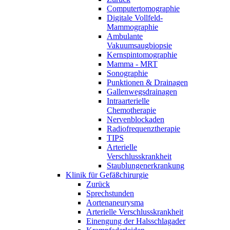
Computertomographie
Digitale Vollfeld-
Mammographie
Ambulante
Vakuumsaugbiopsie
Kernspintomographie
Mamma - MRT
Sonographie
Punktionen & Drainagen
Gallenwegsdrainagen
Intraarterielle
Chemotherapie
Nervenblockaden
Radiofrequenztherapie
TIPS
Arterielle
Verschlusskrankheit
Staublungenerkrankung
Klinik für Gefäßchirurgie
Zurück
Sprechstunden
Aortenaneurysma
Arterielle Verschlusskrankheit
Einengung der Halsschlagader