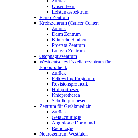
Zurück
Unser Team
Leistungsspektrum
Ecmo-Zentrum
Krebszentrum (Cancer Center)
Zurück
Darm Zentrum
Klinische Studien
Prostata Zentrum
Lungen Zentrum
Ösophaguszentrum
Westdeutsches Exzellenzzentrum für
Endoprothetik
Zurück
Fellowship-Programm
Revisionsprothetik
Hüftprothesen
Knieprothesen
Schulterprothesen
Zentrum für Gefäßmedizin
Zurück
Gefäßchirurgie
Angiologie Dortmund
Radiologie
Neurozentrum Westfalen