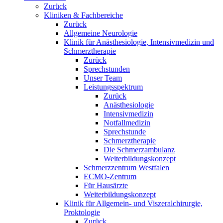
Zurück
Kliniken & Fachbereiche
Zurück
Allgemeine Neurologie
Klinik für Anästhesiologie, Intensivmedizin und
Schmerztherapie
Zurück
Sprechstunden
Unser Team
Leistungsspektrum
Zurück
Anästhesiologie
Intensivmedizin
Notfallmedizin
Sprechstunde
Schmerztherapie
Die Schmerzambulanz
Weiterbildungskonzept
Schmerzzentrum Westfalen
ECMO-Zentrum
Für Hausärzte
Weiterbildungskonzept
Klinik für Allgemein- und Viszeralchirurgie,
Proktologie
Zurück