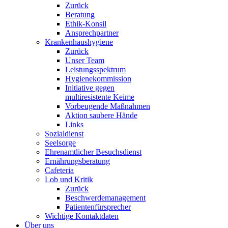
Zurück
Beratung
Ethik-Konsil
Ansprechpartner
Krankenhaushygiene
Zurück
Unser Team
Leistungsspektrum
Hygienekommission
Initiative gegen
multiresistente Keime
Vorbeugende Maßnahmen
Aktion saubere Hände
Links
Sozialdienst
Seelsorge
Ehrenamtlicher Besuchsdienst
Ernährungsberatung
Cafeteria
Lob und Kritik
Zurück
Beschwerdemanagement
Patientenfürsprecher
Wichtige Kontaktdaten
Über uns