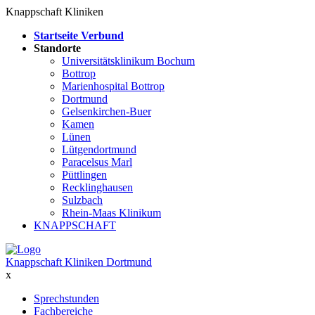
Knappschaft Kliniken
Startseite Verbund
Standorte
Universitätsklinikum Bochum
Bottrop
Marienhospital Bottrop
Dortmund
Gelsenkirchen-Buer
Kamen
Lünen
Lütgendortmund
Paracelsus Marl
Püttlingen
Recklinghausen
Sulzbach
Rhein-Maas Klinikum
KNAPPSCHAFT
Knappschaft Kliniken Dortmund
x
Sprechstunden
Fachbereiche