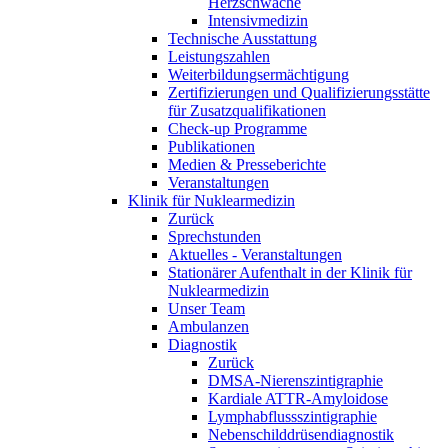
Herzschwäche
Intensivmedizin
Technische Ausstattung
Leistungszahlen
Weiterbildungsermächtigung
Zertifizierungen und Qualifizierungsstätte
für Zusatzqualifikationen
Check-up Programme
Publikationen
Medien & Presseberichte
Veranstaltungen
Klinik für Nuklearmedizin
Zurück
Sprechstunden
Aktuelles - Veranstaltungen
Stationärer Aufenthalt in der Klinik für
Nuklearmedizin
Unser Team
Ambulanzen
Diagnostik
Zurück
DMSA-Nierenszintigraphie
Kardiale ATTR-Amyloidose
Lymphabflussszintigraphie
Nebenschilddrüsendiagnostik