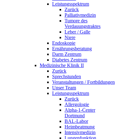
Leistungsspektrum
Zurück
Palliativmedizin
Tumore des
Verdauungstraktes
Leber / Galle
Niere
Endoskopie
Ernährungsberatung
Darm Zentrum
Diabetes Zentrum
Medizinische Klinik II
Zurück
Sprechstunden
Veranstaltungen / Fortbildungen
Unser Team
Leistungsspektrum
Zurück
Allergologie
Alpha-1-Center
Dortmund
BAL-Labor
Heimbeatmung
Intensivmedizin
Lungenfunktion