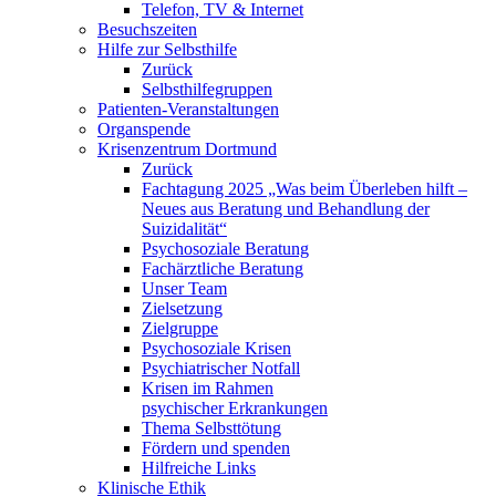
Telefon, TV & Internet
Besuchszeiten
Hilfe zur Selbsthilfe
Zurück
Selbsthilfegruppen
Patienten-Veranstaltungen
Organspende
Krisenzentrum Dortmund
Zurück
Fachtagung 2025 „Was beim Überleben hilft –
Neues aus Beratung und Behandlung der
Suizidalität“
Psychosoziale Beratung
Fachärztliche Beratung
Unser Team
Zielsetzung
Zielgruppe
Psychosoziale Krisen
Psychiatrischer Notfall
Krisen im Rahmen
psychischer Erkrankungen
Thema Selbsttötung
Fördern und spenden
Hilfreiche Links
Klinische Ethik