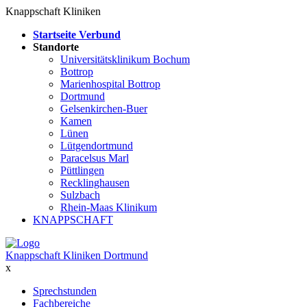
Knappschaft Kliniken
Startseite Verbund
Standorte
Universitätsklinikum Bochum
Bottrop
Marienhospital Bottrop
Dortmund
Gelsenkirchen-Buer
Kamen
Lünen
Lütgendortmund
Paracelsus Marl
Püttlingen
Recklinghausen
Sulzbach
Rhein-Maas Klinikum
KNAPPSCHAFT
Knappschaft Kliniken Dortmund
x
Sprechstunden
Fachbereiche