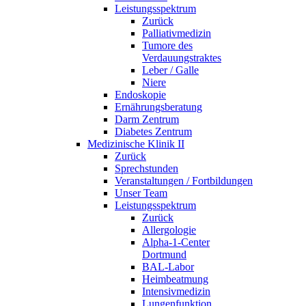
Leistungsspektrum
Zurück
Palliativmedizin
Tumore des
Verdauungstraktes
Leber / Galle
Niere
Endoskopie
Ernährungsberatung
Darm Zentrum
Diabetes Zentrum
Medizinische Klinik II
Zurück
Sprechstunden
Veranstaltungen / Fortbildungen
Unser Team
Leistungsspektrum
Zurück
Allergologie
Alpha-1-Center
Dortmund
BAL-Labor
Heimbeatmung
Intensivmedizin
Lungenfunktion