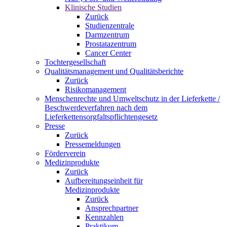
Klinische Studien
Zurück
Studienzentrale
Darmzentrum
Prostatazentrum
Cancer Center
Tochtergesellschaft
Qualitätsmanagement und Qualitätsberichte
Zurück
Risikomanagement
Menschenrechte und Umweltschutz in der Lieferkette /
Beschwerdeverfahren nach dem
Lieferkettensorgfaltspflichtengesetz
Presse
Zurück
Pressemeldungen
Förderverein
Medizinprodukte
Zurück
Aufbereitungseinheit für
Medizinprodukte
Zurück
Ansprechpartner
Kennzahlen
Praktikum