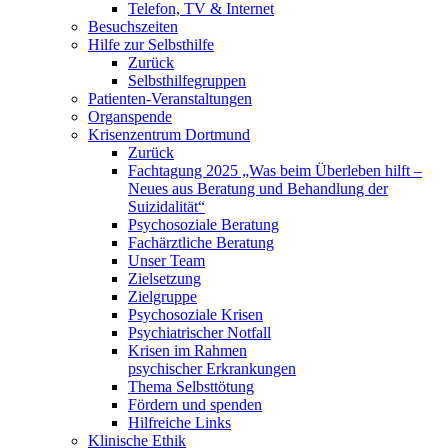
Telefon, TV & Internet
Besuchszeiten
Hilfe zur Selbsthilfe
Zurück
Selbsthilfegruppen
Patienten-Veranstaltungen
Organspende
Krisenzentrum Dortmund
Zurück
Fachtagung 2025 „Was beim Überleben hilft –
Neues aus Beratung und Behandlung der
Suizidalität“
Psychosoziale Beratung
Fachärztliche Beratung
Unser Team
Zielsetzung
Zielgruppe
Psychosoziale Krisen
Psychiatrischer Notfall
Krisen im Rahmen
psychischer Erkrankungen
Thema Selbsttötung
Fördern und spenden
Hilfreiche Links
Klinische Ethik