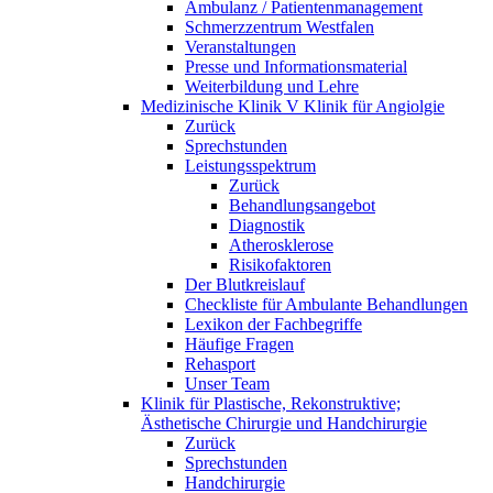
Ambulanz / Patientenmanagement
Schmerzzentrum Westfalen
Veranstaltungen
Presse und Informationsmaterial
Weiterbildung und Lehre
Medizinische Klinik V Klinik für Angiolgie
Zurück
Sprechstunden
Leistungsspektrum
Zurück
Behandlungsangebot
Diagnostik
Atherosklerose
Risikofaktoren
Der Blutkreislauf
Checkliste für Ambulante Behandlungen
Lexikon der Fachbegriffe
Häufige Fragen
Rehasport
Unser Team
Klinik für Plastische, Rekonstruktive;
Ästhetische Chirurgie und Handchirurgie
Zurück
Sprechstunden
Handchirurgie