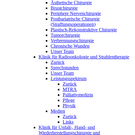
Ästhetische Chirurgie
Brustchirurgie
Periphere Nervenchirurgie
Postbariatrische Chirurgie
(Straffungsoperationen)
Plastisch-Rekonstruktive Chirurgie
Tumorchirurgie
Verbrennungschirurgie
Chronische Wunden
Unser Team
Klinik für Radioonkologie und Strahlentherapie
Zurück
Sprechstunden
Unser Team
Leistungsspektrum
Zurück
MTRA
Palliativmedizin
Pflege
Physik
Medien
Zurück
Links
Klinik für Unfall-, Hand- und
Wiederherstellungschirurgie und