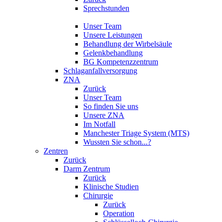
Sprechstunden
Unser Team
Unsere Leistungen
Behandlung der Wirbelsäule
Gelenkbehandlung
BG Kompetenzzentrum
Schlaganfallversorgung
ZNA
Zurück
Unser Team
So finden Sie uns
Unsere ZNA
Im Notfall
Manchester Triage System (MTS)
Wussten Sie schon...?
Zentren
Zurück
Darm Zentrum
Zurück
Klinische Studien
Chirurgie
Zurück
Operation