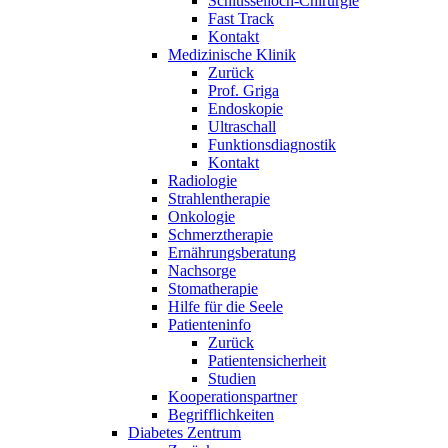
Schlüsselloch-Chirurgie
Fast Track
Kontakt
Medizinische Klinik
Zurück
Prof. Griga
Endoskopie
Ultraschall
Funktionsdiagnostik
Kontakt
Radiologie
Strahlentherapie
Onkologie
Schmerztherapie
Ernährungsberatung
Nachsorge
Stomatherapie
Hilfe für die Seele
Patienteninfo
Zurück
Patientensicherheit
Studien
Kooperationspartner
Begrifflichkeiten
Diabetes Zentrum