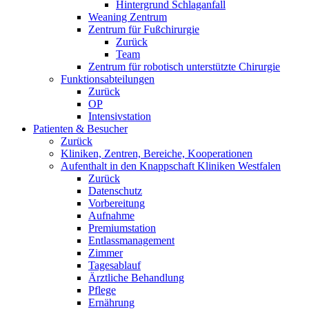
Hintergrund Schlaganfall
Weaning Zentrum
Zentrum für Fußchirurgie
Zurück
Team
Zentrum für robotisch unterstützte Chirurgie
Funktionsabteilungen
Zurück
OP
Intensivstation
Patienten & Besucher
Zurück
Kliniken, Zentren, Bereiche, Kooperationen
Aufenthalt in den Knappschaft Kliniken Westfalen
Zurück
Datenschutz
Vorbereitung
Aufnahme
Premiumstation
Entlassmanagement
Zimmer
Tagesablauf
Ärztliche Behandlung
Pflege
Ernährung