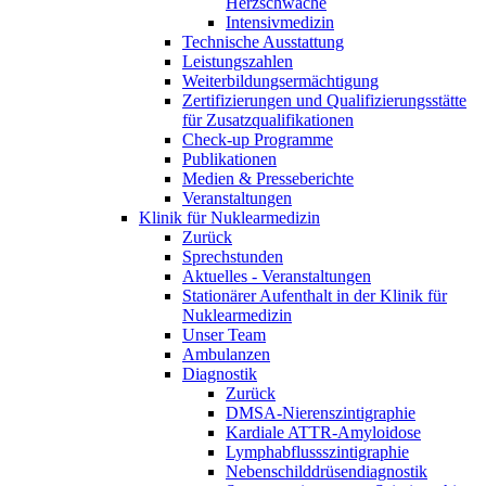
Herzschwäche
Intensivmedizin
Technische Ausstattung
Leistungszahlen
Weiterbildungsermächtigung
Zertifizierungen und Qualifizierungsstätte
für Zusatzqualifikationen
Check-up Programme
Publikationen
Medien & Presseberichte
Veranstaltungen
Klinik für Nuklearmedizin
Zurück
Sprechstunden
Aktuelles - Veranstaltungen
Stationärer Aufenthalt in der Klinik für
Nuklearmedizin
Unser Team
Ambulanzen
Diagnostik
Zurück
DMSA-Nierenszintigraphie
Kardiale ATTR-Amyloidose
Lymphabflussszintigraphie
Nebenschilddrüsendiagnostik