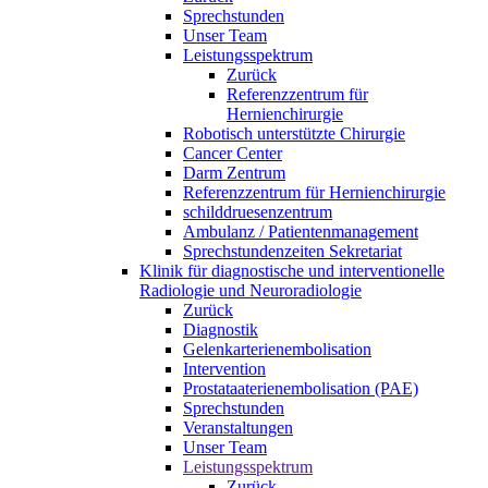
Sprechstunden
Unser Team
Leistungsspektrum
Zurück
Referenzzentrum für
Hernienchirurgie
Robotisch unterstützte Chirurgie
Cancer Center
Darm Zentrum
Referenzzentrum für Hernienchirurgie
schilddruesenzentrum
Ambulanz / Patientenmanagement
Sprechstundenzeiten Sekretariat
Klinik für diagnostische und interventionelle
Radiologie und Neuroradiologie
Zurück
Diagnostik
Gelenkarterienembolisation
Intervention
Prostataaterienembolisation (PAE)
Sprechstunden
Veranstaltungen
Unser Team
Leistungsspektrum
Zurück