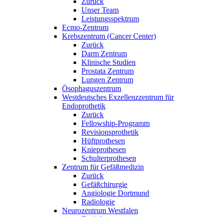
Zurück
Unser Team
Leistungsspektrum
Ecmo-Zentrum
Krebszentrum (Cancer Center)
Zurück
Darm Zentrum
Klinische Studien
Prostata Zentrum
Lungen Zentrum
Ösophaguszentrum
Westdeutsches Exzellenzzentrum für
Endoprothetik
Zurück
Fellowship-Programm
Revisionsprothetik
Hüftprothesen
Knieprothesen
Schulterprothesen
Zentrum für Gefäßmedizin
Zurück
Gefäßchirurgie
Angiologie Dortmund
Radiologie
Neurozentrum Westfalen