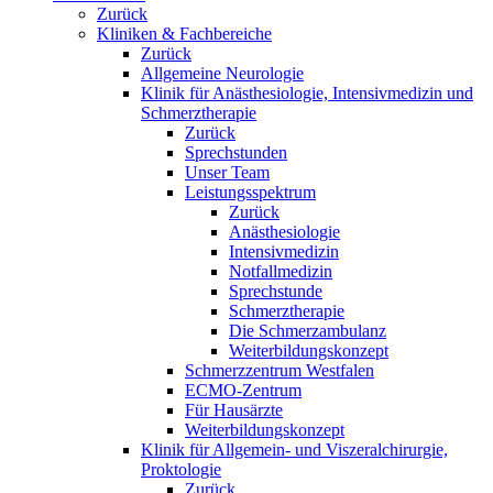
Zurück
Kliniken & Fachbereiche
Zurück
Allgemeine Neurologie
Klinik für Anästhesiologie, Intensivmedizin und
Schmerztherapie
Zurück
Sprechstunden
Unser Team
Leistungsspektrum
Zurück
Anästhesiologie
Intensivmedizin
Notfallmedizin
Sprechstunde
Schmerztherapie
Die Schmerzambulanz
Weiterbildungskonzept
Schmerzzentrum Westfalen
ECMO-Zentrum
Für Hausärzte
Weiterbildungskonzept
Klinik für Allgemein- und Viszeralchirurgie,
Proktologie
Zurück