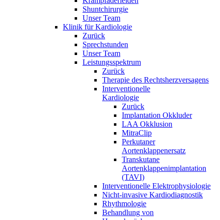
Krampfaderleiden
Shuntchirurgie
Unser Team
Klinik für Kardiologie
Zurück
Sprechstunden
Unser Team
Leistungsspektrum
Zurück
Therapie des Rechtsherzversagens
Interventionelle
Kardiologie
Zurück
Implantation Okkluder
LAA Okklusion
MitraClip
Perkutaner
Aortenklappenersatz
Transkutane
Aortenklappenimplantation
(TAVI)
Interventionelle Elektrophysiologie
Nicht-invasive Kardiodiagnostik
Rhythmologie
Behandlung von