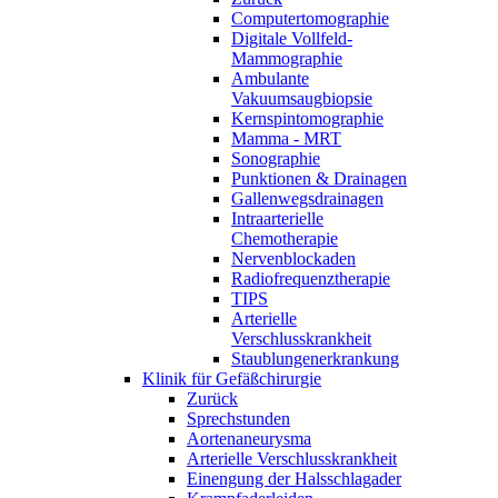
Computertomographie
Digitale Vollfeld-
Mammographie
Ambulante
Vakuumsaugbiopsie
Kernspintomographie
Mamma - MRT
Sonographie
Punktionen & Drainagen
Gallenwegsdrainagen
Intraarterielle
Chemotherapie
Nervenblockaden
Radiofrequenztherapie
TIPS
Arterielle
Verschlusskrankheit
Staublungenerkrankung
Klinik für Gefäßchirurgie
Zurück
Sprechstunden
Aortenaneurysma
Arterielle Verschlusskrankheit
Einengung der Halsschlagader