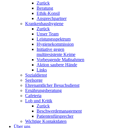
Zurück
Beratung
Ethik-Konsil
Ansprechpartner
Krankenhaushygiene
Zurück
Unser Team
Leistungsspektrum
Hygienekommission
Initiative gegen
multiresistente Keime
Vorbeugende Maßnahmen
Aktion saubere Hände
Links
Sozialdienst
Seelsorge
Ehrenamtlicher Besuchsdienst
Ernährungsberatung
Cafeteria
Lob und Kritik
Zurück
Beschwerdemanagement
Patientenfürsprecher
Wichtige Kontaktdaten
Über uns