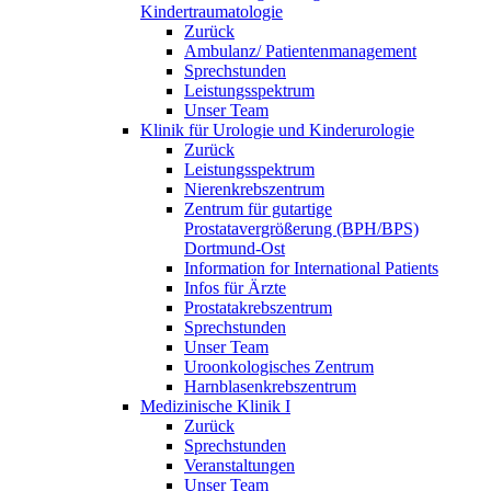
Kindertraumatologie
Zurück
Ambulanz/ Patientenmanagement
Sprechstunden
Leistungsspektrum
Unser Team
Klinik für Urologie und Kinderurologie
Zurück
Leistungsspektrum
Nierenkrebszentrum
Zentrum für gutartige
Prostatavergrößerung (BPH/BPS)
Dortmund-Ost
Information for International Patients
Infos für Ärzte
Prostatakrebszentrum
Sprechstunden
Unser Team
Uroonkologisches Zentrum
Harnblasenkrebszentrum
Medizinische Klinik I
Zurück
Sprechstunden
Veranstaltungen
Unser Team