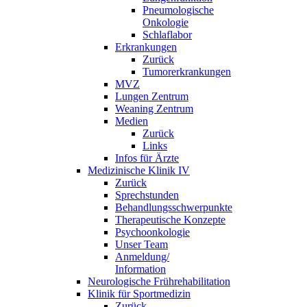
Pneumologische
Onkologie
Schlaflabor
Erkrankungen
Zurück
Tumorerkrankungen
MVZ
Lungen Zentrum
Weaning Zentrum
Medien
Zurück
Links
Infos für Ärzte
Medizinische Klinik IV
Zurück
Sprechstunden
Behandlungsschwerpunkte
Therapeutische Konzepte
Psychoonkologie
Unser Team
Anmeldung/
Information
Neurologische Frührehabilitation
Klinik für Sportmedizin
Zurück