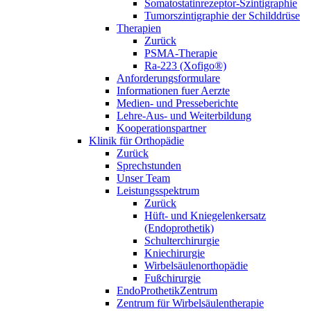
Somatostatinrezeptor-Szintigraphie
Tumorszintigraphie der Schilddrüse
Therapien
Zurück
PSMA-Therapie
Ra-223 (Xofigo®)
Anforderungsformulare
Informationen fuer Aerzte
Medien- und Presseberichte
Lehre-Aus- und Weiterbildung
Kooperationspartner
Klinik für Orthopädie
Zurück
Sprechstunden
Unser Team
Leistungsspektrum
Zurück
Hüft- und Kniegelenkersatz
(Endoprothetik)
Schulterchirurgie
Kniechirurgie
Wirbelsäulenorthopädie
Fußchirurgie
EndoProthetikZentrum
Zentrum für Wirbelsäulentherapie