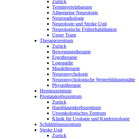
Zurück
Terminvereinbarung
Allgemeine Neurologie
Neuroradiologie
Neurologie und Stroke Unit
Neurologische Frührehabilitation
Unser Team
Therapiezentrum
Zurück
Bewegungstherapie
Ergotherapie
Logopädie
Musiktherapie
Neuropsychologie
Neuropsychologische Weiterbildungsstätte
Physiotherapie
Hernienzentrum
Prostatakrebszentrum
Zurück
Harnblasenkrebszentrum
Uroonkologisches Zentrum
Klinik für Urologie und Kinderurologie
Schilddrüsenzentrum
Stroke Unit
Zurück