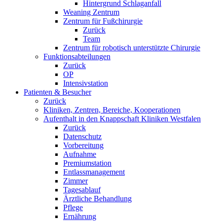
Hintergrund Schlaganfall
Weaning Zentrum
Zentrum für Fußchirurgie
Zurück
Team
Zentrum für robotisch unterstützte Chirurgie
Funktionsabteilungen
Zurück
OP
Intensivstation
Patienten & Besucher
Zurück
Kliniken, Zentren, Bereiche, Kooperationen
Aufenthalt in den Knappschaft Kliniken Westfalen
Zurück
Datenschutz
Vorbereitung
Aufnahme
Premiumstation
Entlassmanagement
Zimmer
Tagesablauf
Ärztliche Behandlung
Pflege
Ernährung