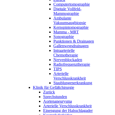
Computertomographie
Digitale Vollfeld-
Mammographie
Ambulante
Vakuumsaugbiopsie
Kernspintomographie
Mamma - MRT
Sonographie
Punktionen & Drainagen
Gallenwegsdrainagen
Intraarterielle
Chemotherapie
Nervenblockaden
Radiofrequenztherapie
TIPS
Arterielle
Verschlusskrankheit
Staublungenerkrankung
Klinik für Gefäßchirurgie
Zurück
Sprechstunden
Aortenaneurysma
Arterielle Verschlusskrankheit
Einengung der Halsschlagader