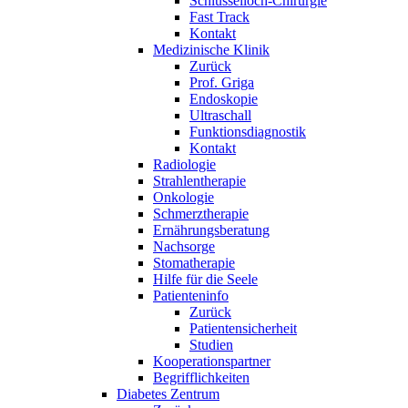
Schlüsselloch-Chirurgie
Fast Track
Kontakt
Medizinische Klinik
Zurück
Prof. Griga
Endoskopie
Ultraschall
Funktionsdiagnostik
Kontakt
Radiologie
Strahlentherapie
Onkologie
Schmerztherapie
Ernährungsberatung
Nachsorge
Stomatherapie
Hilfe für die Seele
Patienteninfo
Zurück
Patientensicherheit
Studien
Kooperationspartner
Begrifflichkeiten
Diabetes Zentrum