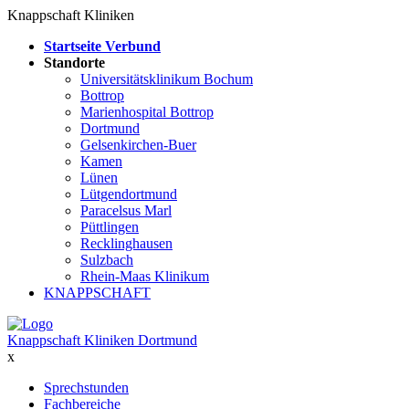
Knappschaft Kliniken
Startseite Verbund
Standorte
Universitätsklinikum Bochum
Bottrop
Marienhospital Bottrop
Dortmund
Gelsenkirchen-Buer
Kamen
Lünen
Lütgendortmund
Paracelsus Marl
Püttlingen
Recklinghausen
Sulzbach
Rhein-Maas Klinikum
KNAPPSCHAFT
Knappschaft Kliniken Dortmund
x
Sprechstunden
Fachbereiche