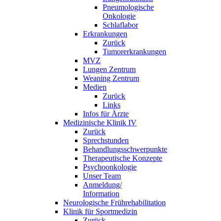
Pneumologische
Onkologie
Schlaflabor
Erkrankungen
Zurück
Tumorerkrankungen
MVZ
Lungen Zentrum
Weaning Zentrum
Medien
Zurück
Links
Infos für Ärzte
Medizinische Klinik IV
Zurück
Sprechstunden
Behandlungsschwerpunkte
Therapeutische Konzepte
Psychoonkologie
Unser Team
Anmeldung/
Information
Neurologische Frührehabilitation
Klinik für Sportmedizin
Zurück