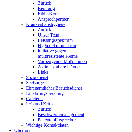
Zurück
Beratung
Ethik-Konsil
Ansprechpartner
Krankenhaushygiene
Zurück
Unser Team
Leistungsspektrum
Hygienekommission
Initiative gegen
multiresistente Keime
Vorbeugende Maßnahmen
Aktion saubere Hände
Links
Sozialdienst
Seelsorge
Ehrenamtlicher Besuchsdienst
Ernährungsberatung
Cafeteria
Lob und Kritik
Zurück
Beschwerdemanagement
Patientenfürsprecher
Wichtige Kontaktdaten
Über uns