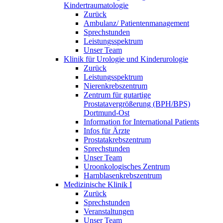
Kindertraumatologie
Zurück
Ambulanz/ Patientenmanagement
Sprechstunden
Leistungsspektrum
Unser Team
Klinik für Urologie und Kinderurologie
Zurück
Leistungsspektrum
Nierenkrebszentrum
Zentrum für gutartige
Prostatavergrößerung (BPH/BPS)
Dortmund-Ost
Information for International Patients
Infos für Ärzte
Prostatakrebszentrum
Sprechstunden
Unser Team
Uroonkologisches Zentrum
Harnblasenkrebszentrum
Medizinische Klinik I
Zurück
Sprechstunden
Veranstaltungen
Unser Team