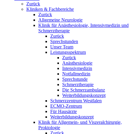
Zurück
Kliniken & Fachbereiche
Zurück
Allgemeine Neurologie
Klinik für Anästhesiologie, Intensivmedizin und
Schmerztherapie
Zurück
Sprechstunden
Unser Team
Leistungsspektrum
Zurück
Anästhesiologie
Intensivmedizin
Notfallmedizin
Sprechstunde
Schmerztherapie
Die Schmerzambulanz
Weiterbildungskonzept
Schmerzzentrum Westfalen
ECMO-Zentrum
Für Hausärzte
Weiterbildungskonzept
Klinik für Allgemein- und Viszeralchirurgie,
Proktologie
Zurück