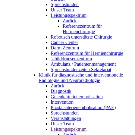
Sprechstunden
Unser Team
Leistungsspektrum
Zurück
Referenzzentrum für
Hernienchirurgie
Robotisch unterstützte Chirurgie
Cancer Center
Darm Zentrum
Referenzzentrum für Hernienchirurgie
schilddruesenzentrum
Ambulanz / Patientenmanagement
Sprechstundenzeiten Sekretariat
Klinik für diagnostische und interventionelle
Radiologie und Neuroradiologie
Zurück
Diagnostik
Gelenkarterienembolisation
Intervention
Prostataaterienembolisation (PAE)
Sprechstunden
Veranstaltungen
Unser Team
Leistungsspektrum
Zurück