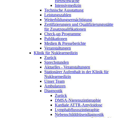
Herzschwäche
Intensivmedizin
Technische Ausstattung
Leistungszahlen
Weiterbildungsermächtigung
Zertifizierungen und Qualifizierungsstätte
für Zusatzqualifikationen
Check-up Programme
Publikationen
Medien & Presseberichte
Veranstaltungen
Klinik für Nuklearmedizin
Zurück
Sprechstunden
Aktuelles - Veranstaltungen
Stationärer Aufenthalt in der Klinik für
Nuklearmedizin
Unser Team
Ambulanzen
Diagnostik
Zurück
DMSA-Nierenszintigraphie
Kardiale ATTR-Amyloidose
Lymphabflussszintigraphie
Nebenschilddrüsendiagnostik