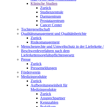
Klinische Studien
Zurück
Studienzentrale
Darmzentrum
Prostatazentrum
Cancer Center
Tochtergesellschaft
Qualitätsmanagement und Qualitätsberichte
Zurück
Risikomanagement
Menschenrechte und Umweltschutz in der Lieferkette /
Beschwerdeverfahren nach dem
Lieferkettensorgfaltspflichtengesetz
Presse
Zurück
Pressemeldungen
Förderverein
Medizinprodukte
Zurück
Aufbereitungseinheit für
Medizinprodukte
Zurück
Ansprechpartner
Kennzahlen
Praktikum