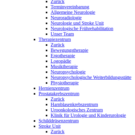
Zurück
Terminvereinbarung
Allgemeine Neurologie
Neuroradiologie
Neurologie und Stroke Unit
Neurologische Frührehabilitation
Unser Team
Therapiezentrum
Zurück
Bewegungstherapie
Ergotherapie
Logopädie
Musiktherapie
Neuropsychologie
Neuropsychologische Weiterbildungsstätte
Physiotherapie
Hernienzentrum
Prostatakrebszentrum
Zurück
Harnblasenkrebszentrum
Uroonkologisches Zentrum
Klinik für Urologie und Kinderurologie
Schilddrüsenzentrum
Stroke Unit
Zurück