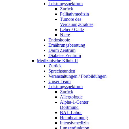
Leistungsspektrum
Zurück
Palliativmedizin
Tumore des
Verdauungstraktes
Leber / Galle
Niere
Endoskopie
Ernährungsberatung
Darm Zentrum
Diabetes Zentrum
Medizinische Klinik II
Zurück
Sprechstunden
Veranstaltungen / Fortbildungen
Unser Team
Leistungsspektrum
Zurück
Allergologie
Alpha-1-Center
Dortmund
BAL-Labor
Heimbeatmung
Intensivmedizin
Lungenfunktion