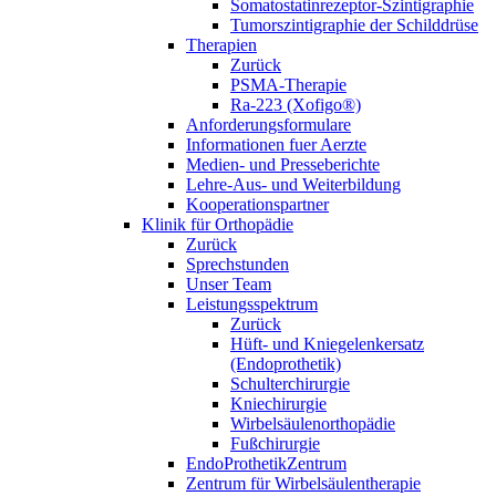
Somatostatinrezeptor-Szintigraphie
Tumorszintigraphie der Schilddrüse
Therapien
Zurück
PSMA-Therapie
Ra-223 (Xofigo®)
Anforderungsformulare
Informationen fuer Aerzte
Medien- und Presseberichte
Lehre-Aus- und Weiterbildung
Kooperationspartner
Klinik für Orthopädie
Zurück
Sprechstunden
Unser Team
Leistungsspektrum
Zurück
Hüft- und Kniegelenkersatz
(Endoprothetik)
Schulterchirurgie
Kniechirurgie
Wirbelsäulenorthopädie
Fußchirurgie
EndoProthetikZentrum
Zentrum für Wirbelsäulentherapie