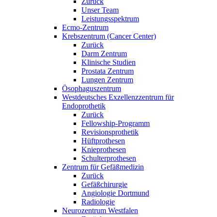
Zurück
Unser Team
Leistungsspektrum
Ecmo-Zentrum
Krebszentrum (Cancer Center)
Zurück
Darm Zentrum
Klinische Studien
Prostata Zentrum
Lungen Zentrum
Ösophaguszentrum
Westdeutsches Exzellenzzentrum für
Endoprothetik
Zurück
Fellowship-Programm
Revisionsprothetik
Hüftprothesen
Knieprothesen
Schulterprothesen
Zentrum für Gefäßmedizin
Zurück
Gefäßchirurgie
Angiologie Dortmund
Radiologie
Neurozentrum Westfalen