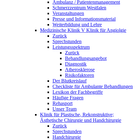
Ambulanz / Patientenmanagement
Schmerzzentrum Westfalen
Veranstaltungen
Presse und Informationsmaterial
Weiterbildung und Lehre
Medizinische Klinik V Klinik für Angiolgie
Zurück
Sprechstunden
Leistungsspektrum
Zurück
Behandlungsangebot
Diagnostik
Atherosklerose
Risikofaktoren
Der Blutkreislauf
Checkliste für Ambulante Behandlungen
Lexikon der Fachbegriffe
Häufige Fragen
Rehasport
Unser Team
Klinik für Plastische, Rekonstruktive;
Ästhetische Chirurgie und Handchirurgie
Zurück
Sprechstunden
Handchirurgie