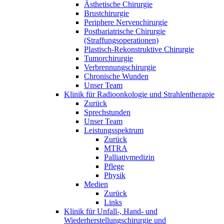
Ästhetische Chirurgie
Brustchirurgie
Periphere Nervenchirurgie
Postbariatrische Chirurgie
(Straffungsoperationen)
Plastisch-Rekonstruktive Chirurgie
Tumorchirurgie
Verbrennungschirurgie
Chronische Wunden
Unser Team
Klinik für Radioonkologie und Strahlentherapie
Zurück
Sprechstunden
Unser Team
Leistungsspektrum
Zurück
MTRA
Palliativmedizin
Pflege
Physik
Medien
Zurück
Links
Klinik für Unfall-, Hand- und
Wiederherstellungschirurgie und