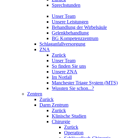
Sprechstunden
Unser Team
Unsere Leistungen
Behandlung der Wirbelsäule
Gelenkbehandlung
BG Kompetenzzentrum
Schlaganfallversorgung
ZNA
Zurück
Unser Team
So finden Sie uns
Unsere ZNA
Im Notfall
Manchester Triage System (MTS)
Wussten Sie schon...?
Zentren
Zurück
Darm Zentrum
Zurück
Klinische Studien
Chirurgie
Zurück
Operation