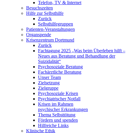
Telefon, TV & Internet
Besuchszeiten
Hilfe zur Selbsthilfe
Zurück
Selbsthilfegruppen
Patienten-Veranstaltungen
Organspende
Krisenzentrum Dortmund
Zurück
Fachtagung 2025 „Was beim Überleben hilft –
Neues aus Beratung und Behandlung der
Suizidalität“
Psychosoziale Beratung
Fachärztliche Beratung
Unser Team
Zielsetzung
Zielgruppe
Psychosoziale Krisen
Psychiatrischer Notfall
Krisen im Rahmen
psychischer Erkrankungen
Thema Selbsttötung
Fördern und spenden
Hilfreiche Links
Klinische Ethik