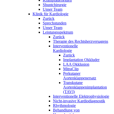
Krampfaderleiden
Shuntchirurgie
Unser Team
Klinik für Kardiologie
Zurück
Sprechstunden
Unser Team
Leistungsspektrum
Zurück
Therapie des Rechtsherzversagens
Interventionelle
Kardiologie
Zurück
Implantation Okkluder
LAA Okklusion
MitraClip
Perkutaner
Aortenklappenersatz
Transkutane
Aortenklappenimplantation
(TAVI)
Interventionelle Elektrophysiologie
Nicht-invasive Kardiodiagnostik
Rhythmologie
Behandlung von