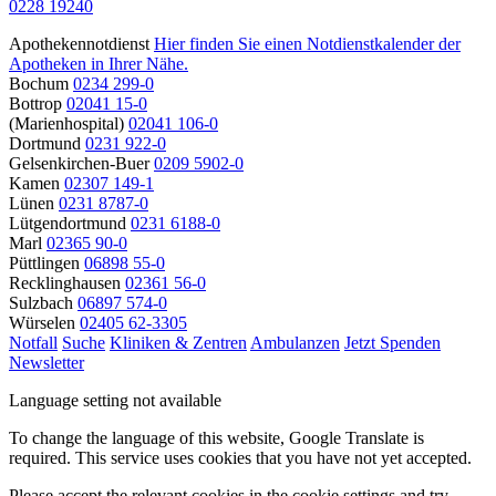
0228 19240
Apothekennotdienst
Hier finden Sie einen Notdienstkalender der
Apotheken in Ihrer Nähe.
Bochum
0234 299-0
Bottrop
02041 15-0
(Marienhospital)
02041 106-0
Dortmund
0231 922-0
Gelsenkirchen-Buer
0209 5902-0
Kamen
02307 149-1
Lünen
0231 8787-0
Lütgendortmund
0231 6188-0
Marl
02365 90-0
Püttlingen
06898 55-0
Recklinghausen
02361 56-0
Sulzbach
06897 574-0
Würselen
02405 62-3305
Notfall
Suche
Kliniken & Zentren
Ambulanzen
Jetzt Spenden
Newsletter
Language setting not available
To change the language of this website, Google Translate is
required. This service uses cookies that you have not yet accepted.
Please accept the relevant cookies in the cookie settings and try