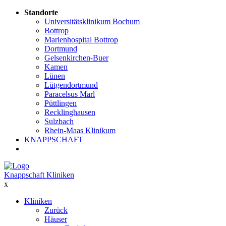
Standorte
Universitätsklinikum Bochum
Bottrop
Marienhospital Bottrop
Dortmund
Gelsenkirchen-Buer
Kamen
Lünen
Lütgendortmund
Paracelsus Marl
Püttlingen
Recklinghausen
Sulzbach
Rhein-Maas Klinikum
KNAPPSCHAFT
Knappschaft Kliniken
x
Kliniken
Zurück
Häuser