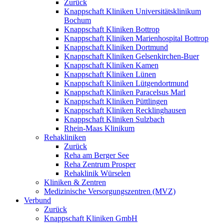
Zurück
Knappschaft Kliniken Universitätsklinikum
Bochum
Knappschaft Kliniken Bottrop
Knappschaft Kliniken Marienhospital Bottrop
Knappschaft Kliniken Dortmund
Knappschaft Kliniken Gelsenkirchen-Buer
Knappschaft Kliniken Kamen
Knappschaft Kliniken Lünen
Knappschaft Kliniken Lütgendortmund
Knappschaft Kliniken Paracelsus Marl
Knappschaft Kliniken Püttlingen
Knappschaft Kliniken Recklinghausen
Knappschaft Kliniken Sulzbach
Rhein-Maas Klinikum
Rehakliniken
Zurück
Reha am Berger See
Reha Zentrum Prosper
Rehaklinik Würselen
Kliniken & Zentren
Medizinische Versorgungszentren (MVZ)
Verbund
Zurück
Knappschaft Kliniken GmbH