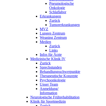
Pneumologische
Onkologie
Schlaflabor
Erkrankungen
Zurück
Tumorerkrankungen
MVZ
Lungen Zentrum
Weaning Zentrum
Medien
Zurück
Links
Infos für Ärzte
Medizinische Klinik IV
Zurück
Sprechstunden
Behandlungsschwerpunkte
Therapeutische Konzepte
Psychoonkologie
Unser Team
Anmeldung/
Information
Neurologische Frührehabilitation
Klinik für Sportmedizin
Zurück