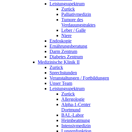
Leistungsspektrum
Zurück
Palliativmedizin
Tumore des
Verdauungstraktes
Leber / Galle
Niere
Endoskopie
Ernährungsberatung
Darm Zentrum
Diabetes Zentrum
Medizinische Klinik II
Zurück
Sprechstunden
Veranstaltungen / Fortbildungen
Unser Team
Leistungsspektrum
Zurück
Allergologie
Alpha-1-Center
Dortmund
BAL-Labor
Heimbeatmung
Intensivmedizin
Lungenfunktion