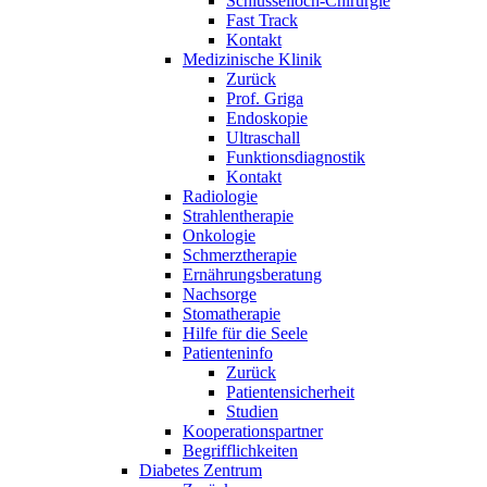
Schlüsselloch-Chirurgie
Fast Track
Kontakt
Medizinische Klinik
Zurück
Prof. Griga
Endoskopie
Ultraschall
Funktionsdiagnostik
Kontakt
Radiologie
Strahlentherapie
Onkologie
Schmerztherapie
Ernährungsberatung
Nachsorge
Stomatherapie
Hilfe für die Seele
Patienteninfo
Zurück
Patientensicherheit
Studien
Kooperationspartner
Begrifflichkeiten
Diabetes Zentrum