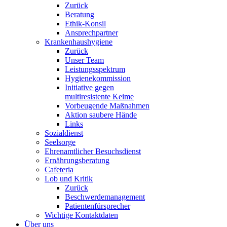
Zurück
Beratung
Ethik-Konsil
Ansprechpartner
Krankenhaushygiene
Zurück
Unser Team
Leistungsspektrum
Hygienekommission
Initiative gegen
multiresistente Keime
Vorbeugende Maßnahmen
Aktion saubere Hände
Links
Sozialdienst
Seelsorge
Ehrenamtlicher Besuchsdienst
Ernährungsberatung
Cafeteria
Lob und Kritik
Zurück
Beschwerdemanagement
Patientenfürsprecher
Wichtige Kontaktdaten
Über uns