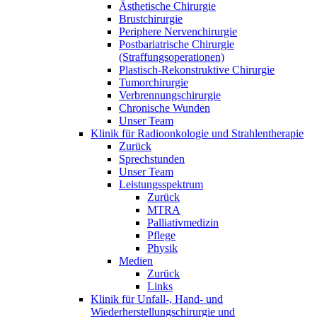
Ästhetische Chirurgie
Brustchirurgie
Periphere Nervenchirurgie
Postbariatrische Chirurgie
(Straffungsoperationen)
Plastisch-Rekonstruktive Chirurgie
Tumorchirurgie
Verbrennungschirurgie
Chronische Wunden
Unser Team
Klinik für Radioonkologie und Strahlentherapie
Zurück
Sprechstunden
Unser Team
Leistungsspektrum
Zurück
MTRA
Palliativmedizin
Pflege
Physik
Medien
Zurück
Links
Klinik für Unfall-, Hand- und
Wiederherstellungschirurgie und