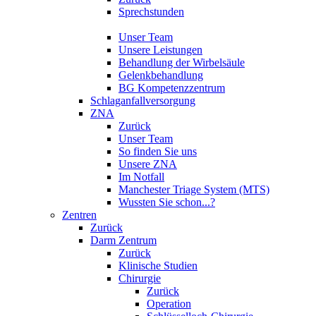
Sprechstunden
Unser Team
Unsere Leistungen
Behandlung der Wirbelsäule
Gelenkbehandlung
BG Kompetenzzentrum
Schlaganfallversorgung
ZNA
Zurück
Unser Team
So finden Sie uns
Unsere ZNA
Im Notfall
Manchester Triage System (MTS)
Wussten Sie schon...?
Zentren
Zurück
Darm Zentrum
Zurück
Klinische Studien
Chirurgie
Zurück
Operation