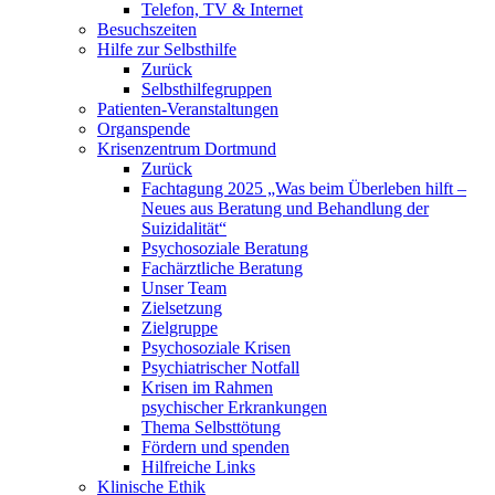
Telefon, TV & Internet
Besuchszeiten
Hilfe zur Selbsthilfe
Zurück
Selbsthilfegruppen
Patienten-Veranstaltungen
Organspende
Krisenzentrum Dortmund
Zurück
Fachtagung 2025 „Was beim Überleben hilft –
Neues aus Beratung und Behandlung der
Suizidalität“
Psychosoziale Beratung
Fachärztliche Beratung
Unser Team
Zielsetzung
Zielgruppe
Psychosoziale Krisen
Psychiatrischer Notfall
Krisen im Rahmen
psychischer Erkrankungen
Thema Selbsttötung
Fördern und spenden
Hilfreiche Links
Klinische Ethik