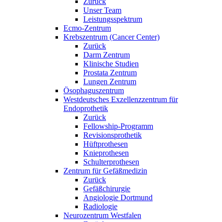
Zurück
Unser Team
Leistungsspektrum
Ecmo-Zentrum
Krebszentrum (Cancer Center)
Zurück
Darm Zentrum
Klinische Studien
Prostata Zentrum
Lungen Zentrum
Ösophaguszentrum
Westdeutsches Exzellenzzentrum für
Endoprothetik
Zurück
Fellowship-Programm
Revisionsprothetik
Hüftprothesen
Knieprothesen
Schulterprothesen
Zentrum für Gefäßmedizin
Zurück
Gefäßchirurgie
Angiologie Dortmund
Radiologie
Neurozentrum Westfalen