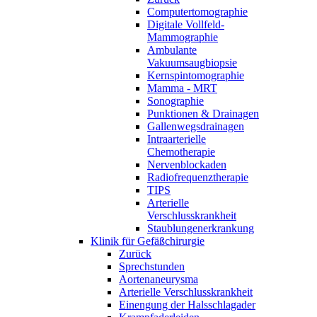
Computertomographie
Digitale Vollfeld-
Mammographie
Ambulante
Vakuumsaugbiopsie
Kernspintomographie
Mamma - MRT
Sonographie
Punktionen & Drainagen
Gallenwegsdrainagen
Intraarterielle
Chemotherapie
Nervenblockaden
Radiofrequenztherapie
TIPS
Arterielle
Verschlusskrankheit
Staublungenerkrankung
Klinik für Gefäßchirurgie
Zurück
Sprechstunden
Aortenaneurysma
Arterielle Verschlusskrankheit
Einengung der Halsschlagader