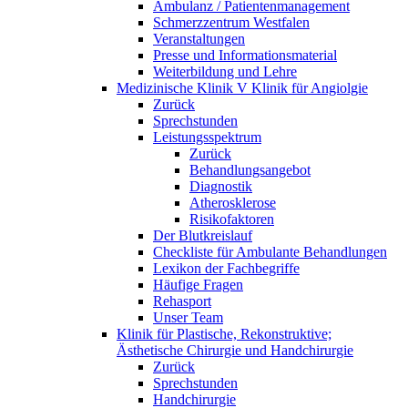
Ambulanz / Patientenmanagement
Schmerzzentrum Westfalen
Veranstaltungen
Presse und Informationsmaterial
Weiterbildung und Lehre
Medizinische Klinik V Klinik für Angiolgie
Zurück
Sprechstunden
Leistungsspektrum
Zurück
Behandlungsangebot
Diagnostik
Atherosklerose
Risikofaktoren
Der Blutkreislauf
Checkliste für Ambulante Behandlungen
Lexikon der Fachbegriffe
Häufige Fragen
Rehasport
Unser Team
Klinik für Plastische, Rekonstruktive;
Ästhetische Chirurgie und Handchirurgie
Zurück
Sprechstunden
Handchirurgie