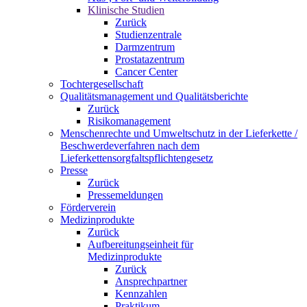
Klinische Studien
Zurück
Studienzentrale
Darmzentrum
Prostatazentrum
Cancer Center
Tochtergesellschaft
Qualitätsmanagement und Qualitätsberichte
Zurück
Risikomanagement
Menschenrechte und Umweltschutz in der Lieferkette /
Beschwerdeverfahren nach dem
Lieferkettensorgfaltspflichtengesetz
Presse
Zurück
Pressemeldungen
Förderverein
Medizinprodukte
Zurück
Aufbereitungseinheit für
Medizinprodukte
Zurück
Ansprechpartner
Kennzahlen
Praktikum