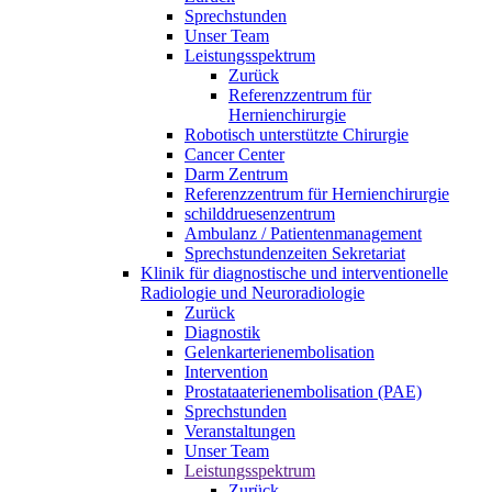
Sprechstunden
Unser Team
Leistungsspektrum
Zurück
Referenzzentrum für
Hernienchirurgie
Robotisch unterstützte Chirurgie
Cancer Center
Darm Zentrum
Referenzzentrum für Hernienchirurgie
schilddruesenzentrum
Ambulanz / Patientenmanagement
Sprechstundenzeiten Sekretariat
Klinik für diagnostische und interventionelle
Radiologie und Neuroradiologie
Zurück
Diagnostik
Gelenkarterienembolisation
Intervention
Prostataaterienembolisation (PAE)
Sprechstunden
Veranstaltungen
Unser Team
Leistungsspektrum
Zurück