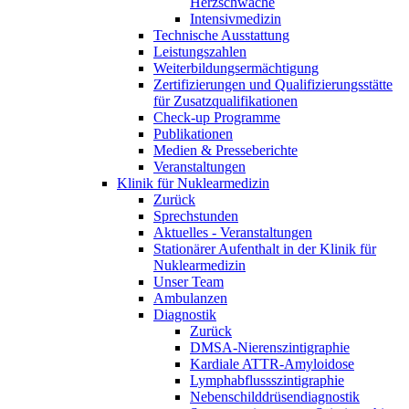
Herzschwäche
Intensivmedizin
Technische Ausstattung
Leistungszahlen
Weiterbildungsermächtigung
Zertifizierungen und Qualifizierungsstätte
für Zusatzqualifikationen
Check-up Programme
Publikationen
Medien & Presseberichte
Veranstaltungen
Klinik für Nuklearmedizin
Zurück
Sprechstunden
Aktuelles - Veranstaltungen
Stationärer Aufenthalt in der Klinik für
Nuklearmedizin
Unser Team
Ambulanzen
Diagnostik
Zurück
DMSA-Nierenszintigraphie
Kardiale ATTR-Amyloidose
Lymphabflussszintigraphie
Nebenschilddrüsendiagnostik