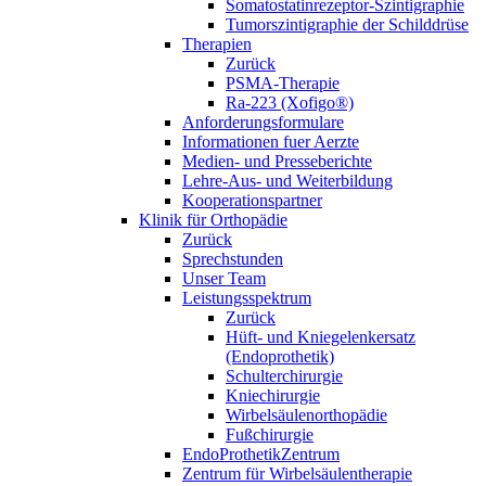
Somatostatinrezeptor-Szintigraphie
Tumorszintigraphie der Schilddrüse
Therapien
Zurück
PSMA-Therapie
Ra-223 (Xofigo®)
Anforderungsformulare
Informationen fuer Aerzte
Medien- und Presseberichte
Lehre-Aus- und Weiterbildung
Kooperationspartner
Klinik für Orthopädie
Zurück
Sprechstunden
Unser Team
Leistungsspektrum
Zurück
Hüft- und Kniegelenkersatz
(Endoprothetik)
Schulterchirurgie
Kniechirurgie
Wirbelsäulenorthopädie
Fußchirurgie
EndoProthetikZentrum
Zentrum für Wirbelsäulentherapie