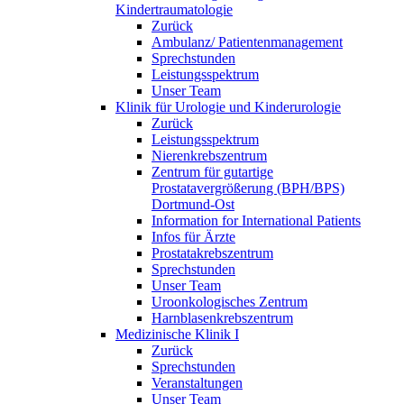
Kindertraumatologie
Zurück
Ambulanz/ Patientenmanagement
Sprechstunden
Leistungsspektrum
Unser Team
Klinik für Urologie und Kinderurologie
Zurück
Leistungsspektrum
Nierenkrebszentrum
Zentrum für gutartige
Prostatavergrößerung (BPH/BPS)
Dortmund-Ost
Information for International Patients
Infos für Ärzte
Prostatakrebszentrum
Sprechstunden
Unser Team
Uroonkologisches Zentrum
Harnblasenkrebszentrum
Medizinische Klinik I
Zurück
Sprechstunden
Veranstaltungen
Unser Team