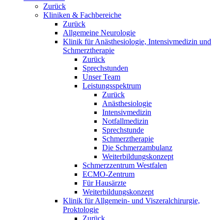
Zurück
Kliniken & Fachbereiche
Zurück
Allgemeine Neurologie
Klinik für Anästhesiologie, Intensivmedizin und
Schmerztherapie
Zurück
Sprechstunden
Unser Team
Leistungsspektrum
Zurück
Anästhesiologie
Intensivmedizin
Notfallmedizin
Sprechstunde
Schmerztherapie
Die Schmerzambulanz
Weiterbildungskonzept
Schmerzzentrum Westfalen
ECMO-Zentrum
Für Hausärzte
Weiterbildungskonzept
Klinik für Allgemein- und Viszeralchirurgie,
Proktologie
Zurück