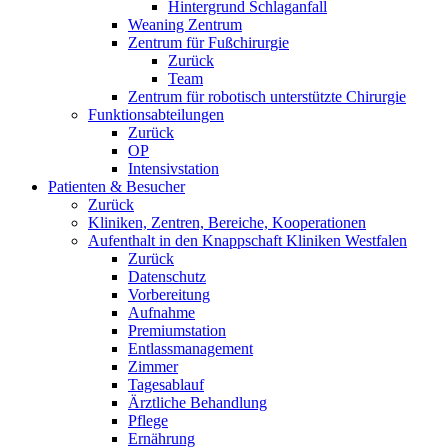
Hintergrund Schlaganfall
Weaning Zentrum
Zentrum für Fußchirurgie
Zurück
Team
Zentrum für robotisch unterstützte Chirurgie
Funktionsabteilungen
Zurück
OP
Intensivstation
Patienten & Besucher
Zurück
Kliniken, Zentren, Bereiche, Kooperationen
Aufenthalt in den Knappschaft Kliniken Westfalen
Zurück
Datenschutz
Vorbereitung
Aufnahme
Premiumstation
Entlassmanagement
Zimmer
Tagesablauf
Ärztliche Behandlung
Pflege
Ernährung