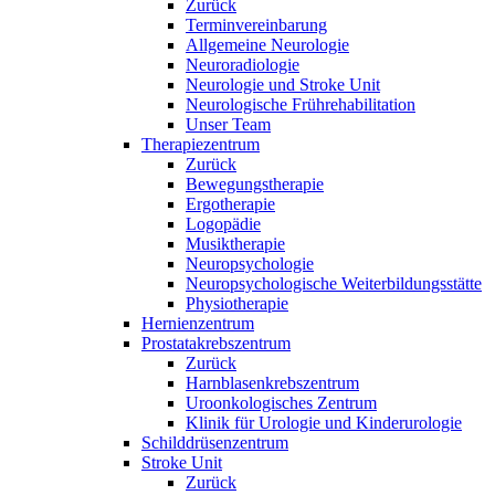
Zurück
Terminvereinbarung
Allgemeine Neurologie
Neuroradiologie
Neurologie und Stroke Unit
Neurologische Frührehabilitation
Unser Team
Therapiezentrum
Zurück
Bewegungstherapie
Ergotherapie
Logopädie
Musiktherapie
Neuropsychologie
Neuropsychologische Weiterbildungsstätte
Physiotherapie
Hernienzentrum
Prostatakrebszentrum
Zurück
Harnblasenkrebszentrum
Uroonkologisches Zentrum
Klinik für Urologie und Kinderurologie
Schilddrüsenzentrum
Stroke Unit
Zurück