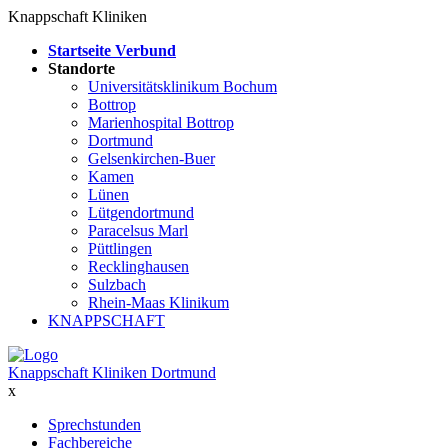
Knappschaft Kliniken
Startseite Verbund
Standorte
Universitätsklinikum Bochum
Bottrop
Marienhospital Bottrop
Dortmund
Gelsenkirchen-Buer
Kamen
Lünen
Lütgendortmund
Paracelsus Marl
Püttlingen
Recklinghausen
Sulzbach
Rhein-Maas Klinikum
KNAPPSCHAFT
Knappschaft Kliniken Dortmund
x
Sprechstunden
Fachbereiche