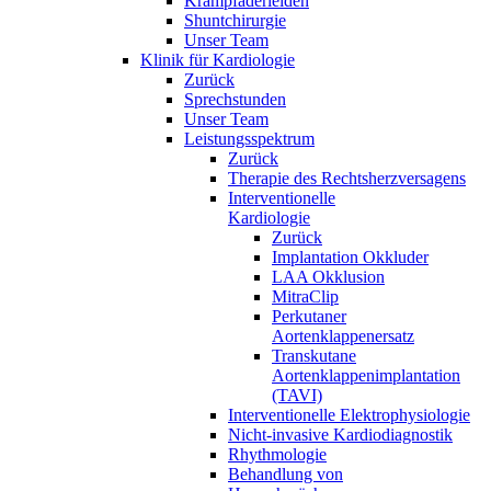
Krampfaderleiden
Shuntchirurgie
Unser Team
Klinik für Kardiologie
Zurück
Sprechstunden
Unser Team
Leistungsspektrum
Zurück
Therapie des Rechtsherzversagens
Interventionelle
Kardiologie
Zurück
Implantation Okkluder
LAA Okklusion
MitraClip
Perkutaner
Aortenklappenersatz
Transkutane
Aortenklappenimplantation
(TAVI)
Interventionelle Elektrophysiologie
Nicht-invasive Kardiodiagnostik
Rhythmologie
Behandlung von