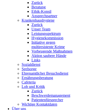
Zurück
Beratung
Ethik-Konsil
Ansprechpartner
Krankenhaushygiene
Zurück
Unser Team
Leistungsspektrum
Hygienekommission
Initiative gegen
multiresistente Keime
Vorbeugende Maßnahmen
Aktion saubere Hände
Links
Sozialdienst
Seelsorge
Ehrenamtlicher Besuchsdienst
Ernährungsberatung
Cafeteria
Lob und Kritik
Zurück
Beschwerdemanagement
Patientenfürsprecher
Wichtige Kontaktdaten
Über uns