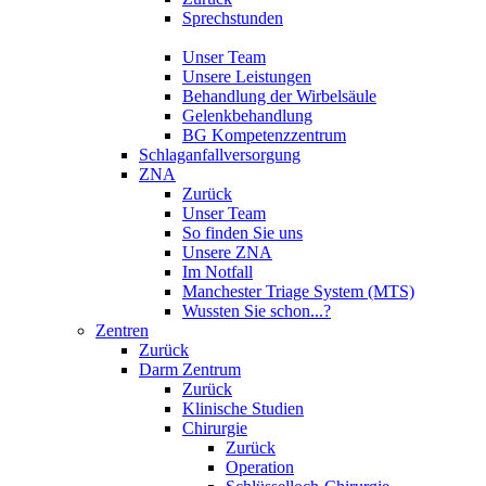
Sprechstunden
Unser Team
Unsere Leistungen
Behandlung der Wirbelsäule
Gelenkbehandlung
BG Kompetenzzentrum
Schlaganfallversorgung
ZNA
Zurück
Unser Team
So finden Sie uns
Unsere ZNA
Im Notfall
Manchester Triage System (MTS)
Wussten Sie schon...?
Zentren
Zurück
Darm Zentrum
Zurück
Klinische Studien
Chirurgie
Zurück
Operation