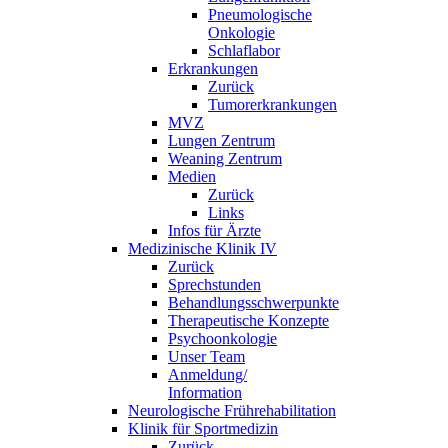
Pneumologische
Onkologie
Schlaflabor
Erkrankungen
Zurück
Tumorerkrankungen
MVZ
Lungen Zentrum
Weaning Zentrum
Medien
Zurück
Links
Infos für Ärzte
Medizinische Klinik IV
Zurück
Sprechstunden
Behandlungsschwerpunkte
Therapeutische Konzepte
Psychoonkologie
Unser Team
Anmeldung/
Information
Neurologische Frührehabilitation
Klinik für Sportmedizin
Zurück