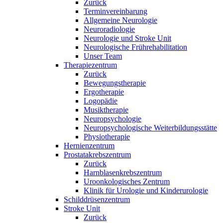
Zurück
Terminvereinbarung
Allgemeine Neurologie
Neuroradiologie
Neurologie und Stroke Unit
Neurologische Frührehabilitation
Unser Team
Therapiezentrum
Zurück
Bewegungstherapie
Ergotherapie
Logopädie
Musiktherapie
Neuropsychologie
Neuropsychologische Weiterbildungsstätte
Physiotherapie
Hernienzentrum
Prostatakrebszentrum
Zurück
Harnblasenkrebszentrum
Uroonkologisches Zentrum
Klinik für Urologie und Kinderurologie
Schilddrüsenzentrum
Stroke Unit
Zurück