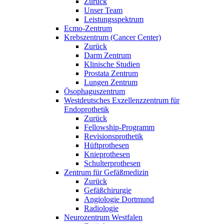
Zurück
Unser Team
Leistungsspektrum
Ecmo-Zentrum
Krebszentrum (Cancer Center)
Zurück
Darm Zentrum
Klinische Studien
Prostata Zentrum
Lungen Zentrum
Ösophaguszentrum
Westdeutsches Exzellenzzentrum für
Endoprothetik
Zurück
Fellowship-Programm
Revisionsprothetik
Hüftprothesen
Knieprothesen
Schulterprothesen
Zentrum für Gefäßmedizin
Zurück
Gefäßchirurgie
Angiologie Dortmund
Radiologie
Neurozentrum Westfalen