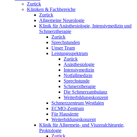
Zurück
Kliniken & Fachbereiche
Zurück
Allgemeine Neurologie
Klinik für Anästhesiologie, Intensivmedizin und
Schmerztherapie
Zurück
Sprechstunden
Unser Team
Leistungsspektrum
Zurück
Anästhesiologie
Intensivmedizin
Notfallmedizin
Sprechstunde
Schmerztherapie
Die Schmerzambulanz
Weiterbildungskonzept
Schmerzzentrum Westfalen
ECMO-Zentrum
Für Hausärzte
Weiterbildungskonzept
Klinik für Allgemein- und Viszeralchirurgie,
Proktologie
Zurück