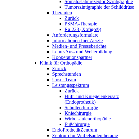
Somatostatinrezeptor-Szintigraphie
Tumorszintigraphie der Schilddrüse
Therapien
Zurück
PSMA-Therapie
Ra-223 (Xofigo®)
Anforderungsformulare
Informationen fuer Aerzte
Medien- und Presseberichte
Lehre-Aus- und Weiterbildung
Kooperationspartner
Klinik für Orthopädie
Zurück
Sprechstunden
Unser Team
Leistungsspektrum
Zurück
Hüft- und Kniegelenkersatz
(Endoprothetik)
Schulterchirurgie
Kniechirurgie
Wirbelsäulenorthopädie
Fußchirurgie
EndoProthetikZentrum
Zentrum für Wirbelsäulentherapie