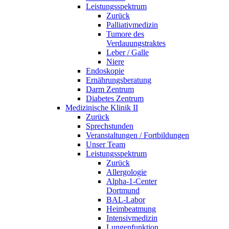
Leistungsspektrum
Zurück
Palliativmedizin
Tumore des
Verdauungstraktes
Leber / Galle
Niere
Endoskopie
Ernährungsberatung
Darm Zentrum
Diabetes Zentrum
Medizinische Klinik II
Zurück
Sprechstunden
Veranstaltungen / Fortbildungen
Unser Team
Leistungsspektrum
Zurück
Allergologie
Alpha-1-Center
Dortmund
BAL-Labor
Heimbeatmung
Intensivmedizin
Lungenfunktion