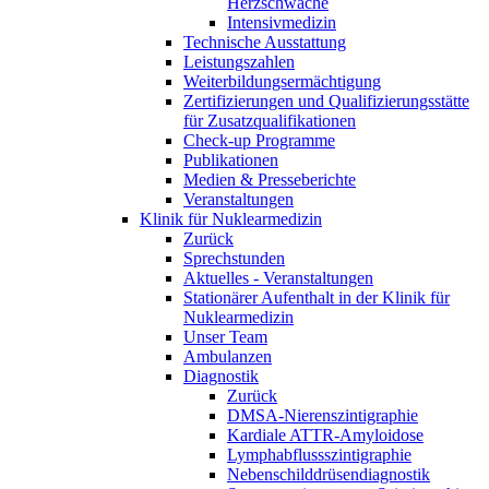
Herzschwäche
Intensivmedizin
Technische Ausstattung
Leistungszahlen
Weiterbildungsermächtigung
Zertifizierungen und Qualifizierungsstätte
für Zusatzqualifikationen
Check-up Programme
Publikationen
Medien & Presseberichte
Veranstaltungen
Klinik für Nuklearmedizin
Zurück
Sprechstunden
Aktuelles - Veranstaltungen
Stationärer Aufenthalt in der Klinik für
Nuklearmedizin
Unser Team
Ambulanzen
Diagnostik
Zurück
DMSA-Nierenszintigraphie
Kardiale ATTR-Amyloidose
Lymphabflussszintigraphie
Nebenschilddrüsendiagnostik