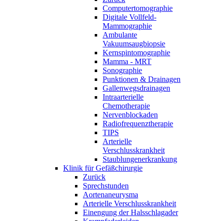
Computertomographie
Digitale Vollfeld-
Mammographie
Ambulante
Vakuumsaugbiopsie
Kernspintomographie
Mamma - MRT
Sonographie
Punktionen & Drainagen
Gallenwegsdrainagen
Intraarterielle
Chemotherapie
Nervenblockaden
Radiofrequenztherapie
TIPS
Arterielle
Verschlusskrankheit
Staublungenerkrankung
Klinik für Gefäßchirurgie
Zurück
Sprechstunden
Aortenaneurysma
Arterielle Verschlusskrankheit
Einengung der Halsschlagader