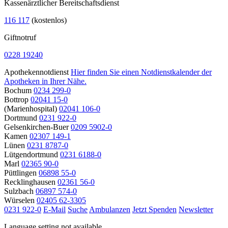
Kassenärztlicher Bereitschaftsdienst
116 117
(kostenlos)
Giftnotruf
0228 19240
Apothekennotdienst
Hier finden Sie einen Notdienstkalender der
Apotheken in Ihrer Nähe.
Bochum
0234 299-0
Bottrop
02041 15-0
(Marienhospital)
02041 106-0
Dortmund
0231 922-0
Gelsenkirchen-Buer
0209 5902-0
Kamen
02307 149-1
Lünen
0231 8787-0
Lütgendortmund
0231 6188-0
Marl
02365 90-0
Püttlingen
06898 55-0
Recklinghausen
02361 56-0
Sulzbach
06897 574-0
Würselen
02405 62-3305
0231 922-0
E-Mail
Suche
Ambulanzen
Jetzt Spenden
Newsletter
Language setting not available