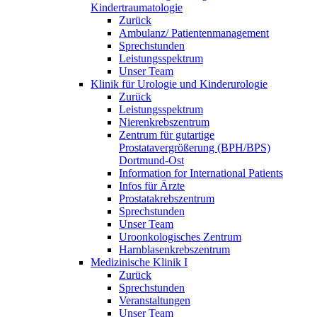
Kindertraumatologie
Zurück
Ambulanz/ Patientenmanagement
Sprechstunden
Leistungsspektrum
Unser Team
Klinik für Urologie und Kinderurologie
Zurück
Leistungsspektrum
Nierenkrebszentrum
Zentrum für gutartige
Prostatavergrößerung (BPH/BPS)
Dortmund-Ost
Information for International Patients
Infos für Ärzte
Prostatakrebszentrum
Sprechstunden
Unser Team
Uroonkologisches Zentrum
Harnblasenkrebszentrum
Medizinische Klinik I
Zurück
Sprechstunden
Veranstaltungen
Unser Team