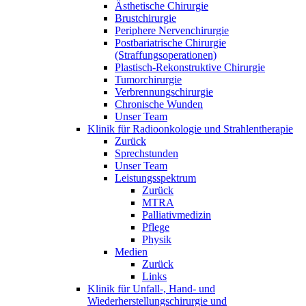
Ästhetische Chirurgie
Brustchirurgie
Periphere Nervenchirurgie
Postbariatrische Chirurgie
(Straffungsoperationen)
Plastisch-Rekonstruktive Chirurgie
Tumorchirurgie
Verbrennungschirurgie
Chronische Wunden
Unser Team
Klinik für Radioonkologie und Strahlentherapie
Zurück
Sprechstunden
Unser Team
Leistungsspektrum
Zurück
MTRA
Palliativmedizin
Pflege
Physik
Medien
Zurück
Links
Klinik für Unfall-, Hand- und
Wiederherstellungschirurgie und