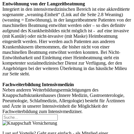
Entwöhnung von der Langzeitbeatmung
Integriert in den intensivmedizinischen Bereich ist eine akkreditierte
sogenannte „weaning-Einheit“ (Link auf die Seite 2.8 Weaning)
(weaning = Entwöhnung), in der langzeitbeatmete Patienten von der
maschinellen Beatmung entwöhnt werden oder – so dies definitiv
aufgrund des Krankheitsbildes nicht möglich ist - auf eine invasive
(mit Kanüle) oder nicht-invasive (mit Maske) Heimbeatmung
eingestellt werden. Hier werden auch Patienten aus anderen
Krankenhäusern übernommen, die bisher nicht von einer
maschinellen Beatmung entwöhnt werden konnten. Bei Nicht-
Entwöhnbarkeit und Einleitung einer Heimbeatmung steht ein
kompetenter sozialmedizinischer Dienst zur Verfügung, der den
Angehörigen bei der weiteren Überleitung in das häusliche Milieu
zur Seite steht.
Fachweiterbildung Intensivmedizin
Neben anderen Weiterbildungsermächtigungen des
Knappschaftskrankenhauses (Innere Medizin, Gastroenterologie,
Pneumologie, Schlafmedizin, Allergologie) besteht für Ärztinnen
und Ärzte in unserer Intensiveinheit die Möglichkeit der
Fachweiterbildung zum Intensivmediziner.
Lust auf Vorteile? Geht ganz einfach - als Mitglied einer