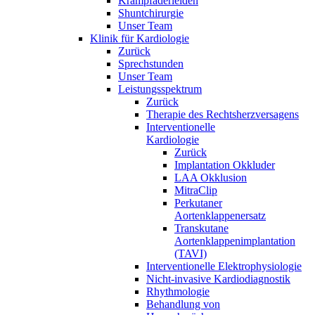
Krampfaderleiden
Shuntchirurgie
Unser Team
Klinik für Kardiologie
Zurück
Sprechstunden
Unser Team
Leistungsspektrum
Zurück
Therapie des Rechtsherzversagens
Interventionelle
Kardiologie
Zurück
Implantation Okkluder
LAA Okklusion
MitraClip
Perkutaner
Aortenklappenersatz
Transkutane
Aortenklappenimplantation
(TAVI)
Interventionelle Elektrophysiologie
Nicht-invasive Kardiodiagnostik
Rhythmologie
Behandlung von