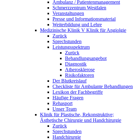
Ambulanz / Patientenmanagement
Schmerzzentrum Westfalen
Veranstaltungen
Presse und Informationsmaterial
Weiterbildung und Lehre
Medizinische Klinik V Klinik für Angiolgie
Zurück
Sprechstunden
Leistungsspektrum
Zurück
Behandlungsangebot
Diagnostik
Atherosklerose
Risikofaktoren
Der Blutkreislauf
Checkliste für Ambulante Behandlungen
Lexikon der Fachbegriffe
Häufige Fragen
Rehasport
Unser Team
Klinik für Plastische, Rekonstruktive;
Ästhetische Chirurgie und Handchirurgie
Zurück
Sprechstunden
Handchirurgie