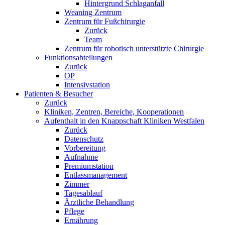
Hintergrund Schlaganfall
Weaning Zentrum
Zentrum für Fußchirurgie
Zurück
Team
Zentrum für robotisch unterstützte Chirurgie
Funktionsabteilungen
Zurück
OP
Intensivstation
Patienten & Besucher
Zurück
Kliniken, Zentren, Bereiche, Kooperationen
Aufenthalt in den Knappschaft Kliniken Westfalen
Zurück
Datenschutz
Vorbereitung
Aufnahme
Premiumstation
Entlassmanagement
Zimmer
Tagesablauf
Ärztliche Behandlung
Pflege
Ernährung