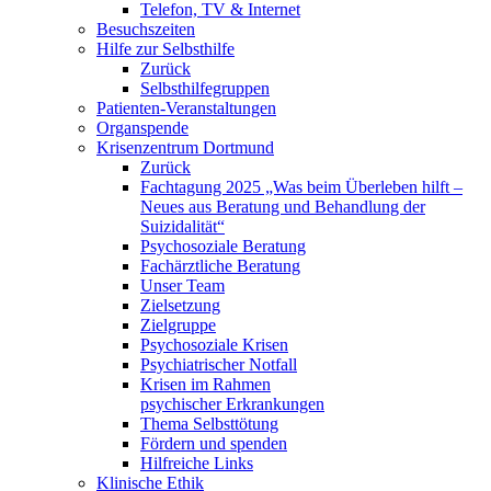
Telefon, TV & Internet
Besuchszeiten
Hilfe zur Selbsthilfe
Zurück
Selbsthilfegruppen
Patienten-Veranstaltungen
Organspende
Krisenzentrum Dortmund
Zurück
Fachtagung 2025 „Was beim Überleben hilft –
Neues aus Beratung und Behandlung der
Suizidalität“
Psychosoziale Beratung
Fachärztliche Beratung
Unser Team
Zielsetzung
Zielgruppe
Psychosoziale Krisen
Psychiatrischer Notfall
Krisen im Rahmen
psychischer Erkrankungen
Thema Selbsttötung
Fördern und spenden
Hilfreiche Links
Klinische Ethik