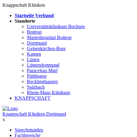
Knappschaft Kliniken
Startseite Verbund
Standorte
Universitätsklinikum Bochum
Bottrop
Marienhospital Bottrop
Dortmund
Gelsenkirchen-Buer
Kamen
Lünen
Lütgendortmund
Paracelsus Marl
Püttlingen
Recklinghausen
Sulzbach
Rhein-Maas Klinikum
KNAPPSCHAFT
Knappschaft Kliniken Dortmund
x
Sprechstunden
Fachbereiche