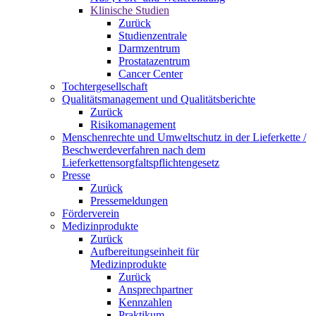
Klinische Studien
Zurück
Studienzentrale
Darmzentrum
Prostatazentrum
Cancer Center
Tochtergesellschaft
Qualitätsmanagement und Qualitätsberichte
Zurück
Risikomanagement
Menschenrechte und Umweltschutz in der Lieferkette /
Beschwerdeverfahren nach dem
Lieferkettensorgfaltspflichtengesetz
Presse
Zurück
Pressemeldungen
Förderverein
Medizinprodukte
Zurück
Aufbereitungseinheit für
Medizinprodukte
Zurück
Ansprechpartner
Kennzahlen
Praktikum