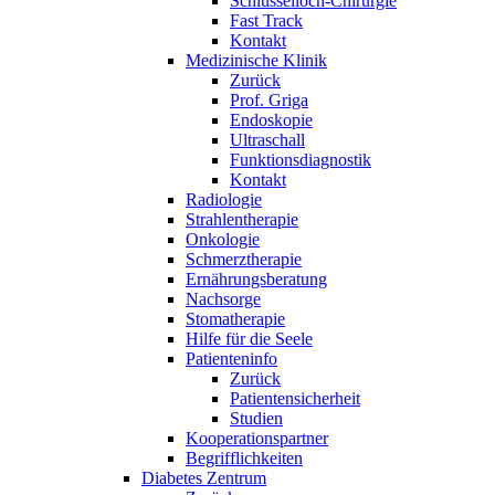
Schlüsselloch-Chirurgie
Fast Track
Kontakt
Medizinische Klinik
Zurück
Prof. Griga
Endoskopie
Ultraschall
Funktionsdiagnostik
Kontakt
Radiologie
Strahlentherapie
Onkologie
Schmerztherapie
Ernährungsberatung
Nachsorge
Stomatherapie
Hilfe für die Seele
Patienteninfo
Zurück
Patientensicherheit
Studien
Kooperationspartner
Begrifflichkeiten
Diabetes Zentrum