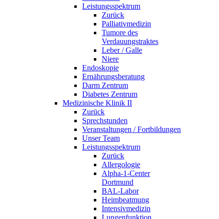
Leistungsspektrum
Zurück
Palliativmedizin
Tumore des
Verdauungstraktes
Leber / Galle
Niere
Endoskopie
Ernährungsberatung
Darm Zentrum
Diabetes Zentrum
Medizinische Klinik II
Zurück
Sprechstunden
Veranstaltungen / Fortbildungen
Unser Team
Leistungsspektrum
Zurück
Allergologie
Alpha-1-Center
Dortmund
BAL-Labor
Heimbeatmung
Intensivmedizin
Lungenfunktion