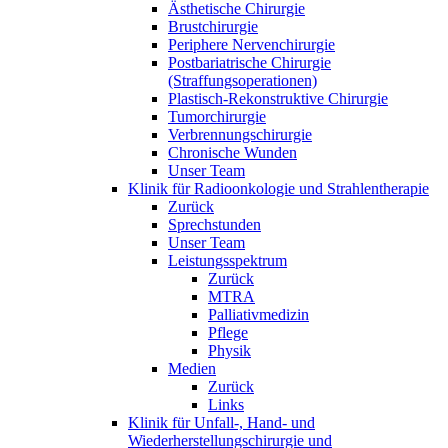
Ästhetische Chirurgie
Brustchirurgie
Periphere Nervenchirurgie
Postbariatrische Chirurgie
(Straffungsoperationen)
Plastisch-Rekonstruktive Chirurgie
Tumorchirurgie
Verbrennungschirurgie
Chronische Wunden
Unser Team
Klinik für Radioonkologie und Strahlentherapie
Zurück
Sprechstunden
Unser Team
Leistungsspektrum
Zurück
MTRA
Palliativmedizin
Pflege
Physik
Medien
Zurück
Links
Klinik für Unfall-, Hand- und
Wiederherstellungschirurgie und