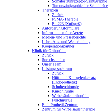
Somatostatinrezeptor-Szintigraphie
Tumorszintigraphie der Schilddrüse
Therapien
Zurück
PSMA-Therapie
Ra-223 (Xofigo®)
Anforderungsformulare
Informationen fuer Aerzte
Medien- und Presseberichte
Lehre-Aus- und Weiterbildung
Kooperationspartner
Klinik für Orthopädie
Zurück
Sprechstunden
Unser Team
Leistungsspektrum
Zurück
Hüft- und Kniegelenkersatz
(Endoprothetik)
Schulterchirurgie
Kniechirurgie
Wirbelsäulenorthopädie
Fußchirurgie
EndoProthetikZentrum
Zentrum für Wirbelsäulentherapie