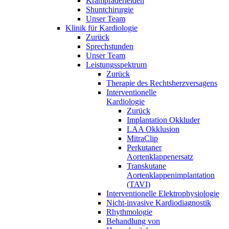
Krampfaderleiden
Shuntchirurgie
Unser Team
Klinik für Kardiologie
Zurück
Sprechstunden
Unser Team
Leistungsspektrum
Zurück
Therapie des Rechtsherzversagens
Interventionelle
Kardiologie
Zurück
Implantation Okkluder
LAA Okklusion
MitraClip
Perkutaner
Aortenklappenersatz
Transkutane
Aortenklappenimplantation
(TAVI)
Interventionelle Elektrophysiologie
Nicht-invasive Kardiodiagnostik
Rhythmologie
Behandlung von