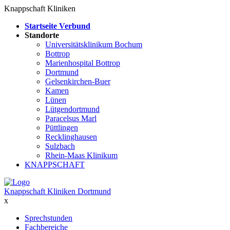
Knappschaft Kliniken
Startseite Verbund
Standorte
Universitätsklinikum Bochum
Bottrop
Marienhospital Bottrop
Dortmund
Gelsenkirchen-Buer
Kamen
Lünen
Lütgendortmund
Paracelsus Marl
Püttlingen
Recklinghausen
Sulzbach
Rhein-Maas Klinikum
KNAPPSCHAFT
Knappschaft Kliniken Dortmund
x
Sprechstunden
Fachbereiche