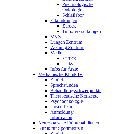
Pneumologische
Onkologie
Schlaflabor
Erkrankungen
Zurück
Tumorerkrankungen
MVZ
Lungen Zentrum
Weaning Zentrum
Medien
Zurück
Links
Infos für Ärzte
Medizinische Klinik IV
Zurück
Sprechstunden
Behandlungsschwerpunkte
Therapeutische Konzepte
Psychoonkologie
Unser Team
Anmeldung/
Information
Neurologische Frührehabilitation
Klinik für Sportmedizin
Zurück