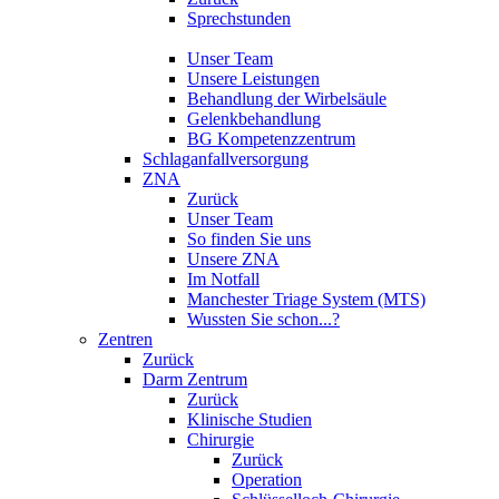
Sprechstunden
Unser Team
Unsere Leistungen
Behandlung der Wirbelsäule
Gelenkbehandlung
BG Kompetenzzentrum
Schlaganfallversorgung
ZNA
Zurück
Unser Team
So finden Sie uns
Unsere ZNA
Im Notfall
Manchester Triage System (MTS)
Wussten Sie schon...?
Zentren
Zurück
Darm Zentrum
Zurück
Klinische Studien
Chirurgie
Zurück
Operation