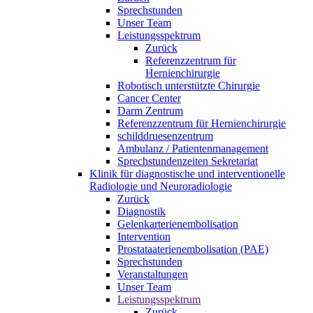
Sprechstunden
Unser Team
Leistungsspektrum
Zurück
Referenzzentrum für
Hernienchirurgie
Robotisch unterstützte Chirurgie
Cancer Center
Darm Zentrum
Referenzzentrum für Hernienchirurgie
schilddruesenzentrum
Ambulanz / Patientenmanagement
Sprechstundenzeiten Sekretariat
Klinik für diagnostische und interventionelle
Radiologie und Neuroradiologie
Zurück
Diagnostik
Gelenkarterienembolisation
Intervention
Prostataaterienembolisation (PAE)
Sprechstunden
Veranstaltungen
Unser Team
Leistungsspektrum
Zurück