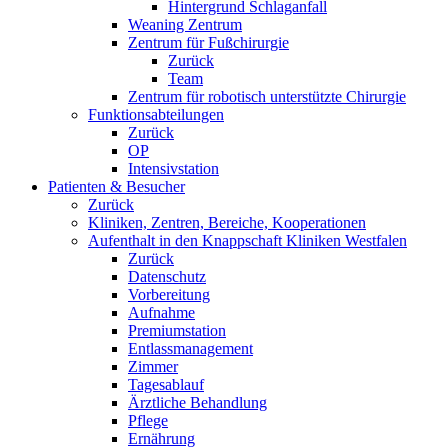
Hintergrund Schlaganfall
Weaning Zentrum
Zentrum für Fußchirurgie
Zurück
Team
Zentrum für robotisch unterstützte Chirurgie
Funktionsabteilungen
Zurück
OP
Intensivstation
Patienten & Besucher
Zurück
Kliniken, Zentren, Bereiche, Kooperationen
Aufenthalt in den Knappschaft Kliniken Westfalen
Zurück
Datenschutz
Vorbereitung
Aufnahme
Premiumstation
Entlassmanagement
Zimmer
Tagesablauf
Ärztliche Behandlung
Pflege
Ernährung