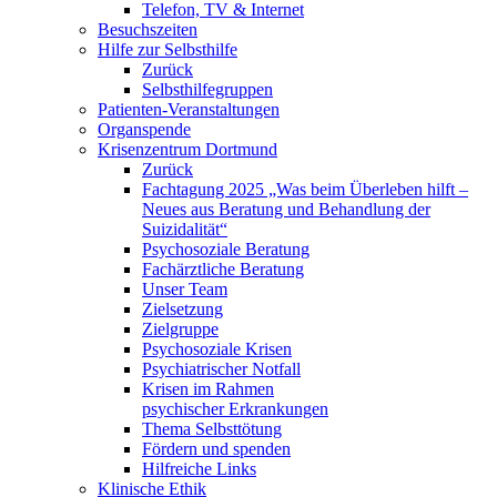
Telefon, TV & Internet
Besuchszeiten
Hilfe zur Selbsthilfe
Zurück
Selbsthilfegruppen
Patienten-Veranstaltungen
Organspende
Krisenzentrum Dortmund
Zurück
Fachtagung 2025 „Was beim Überleben hilft –
Neues aus Beratung und Behandlung der
Suizidalität“
Psychosoziale Beratung
Fachärztliche Beratung
Unser Team
Zielsetzung
Zielgruppe
Psychosoziale Krisen
Psychiatrischer Notfall
Krisen im Rahmen
psychischer Erkrankungen
Thema Selbsttötung
Fördern und spenden
Hilfreiche Links
Klinische Ethik