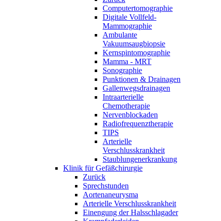
Computertomographie
Digitale Vollfeld-
Mammographie
Ambulante
Vakuumsaugbiopsie
Kernspintomographie
Mamma - MRT
Sonographie
Punktionen & Drainagen
Gallenwegsdrainagen
Intraarterielle
Chemotherapie
Nervenblockaden
Radiofrequenztherapie
TIPS
Arterielle
Verschlusskrankheit
Staublungenerkrankung
Klinik für Gefäßchirurgie
Zurück
Sprechstunden
Aortenaneurysma
Arterielle Verschlusskrankheit
Einengung der Halsschlagader