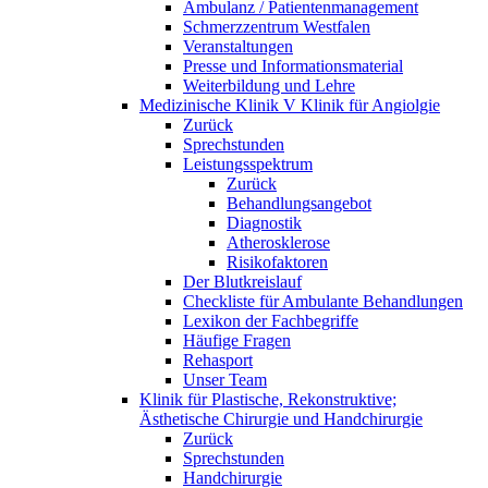
Ambulanz / Patientenmanagement
Schmerzzentrum Westfalen
Veranstaltungen
Presse und Informationsmaterial
Weiterbildung und Lehre
Medizinische Klinik V Klinik für Angiolgie
Zurück
Sprechstunden
Leistungsspektrum
Zurück
Behandlungsangebot
Diagnostik
Atherosklerose
Risikofaktoren
Der Blutkreislauf
Checkliste für Ambulante Behandlungen
Lexikon der Fachbegriffe
Häufige Fragen
Rehasport
Unser Team
Klinik für Plastische, Rekonstruktive;
Ästhetische Chirurgie und Handchirurgie
Zurück
Sprechstunden
Handchirurgie