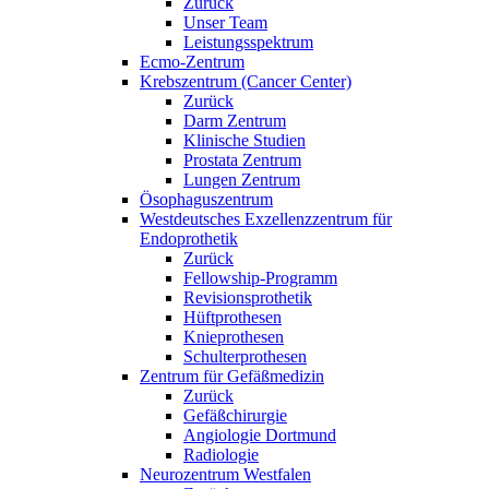
Zurück
Unser Team
Leistungsspektrum
Ecmo-Zentrum
Krebszentrum (Cancer Center)
Zurück
Darm Zentrum
Klinische Studien
Prostata Zentrum
Lungen Zentrum
Ösophaguszentrum
Westdeutsches Exzellenzzentrum für
Endoprothetik
Zurück
Fellowship-Programm
Revisionsprothetik
Hüftprothesen
Knieprothesen
Schulterprothesen
Zentrum für Gefäßmedizin
Zurück
Gefäßchirurgie
Angiologie Dortmund
Radiologie
Neurozentrum Westfalen