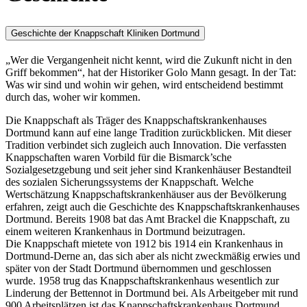
Geschichte der Knappschaft Kliniken Dortmund
„Wer die Vergangenheit nicht kennt, wird die Zukunft nicht in den
Griff bekommen“, hat der Historiker Golo Mann gesagt. In der Tat:
Was wir sind und wohin wir gehen, wird entscheidend bestimmt
durch das, woher wir kommen.
Die Knappschaft als Träger des Knappschaftskrankenhauses
Dortmund kann auf eine lange Tradition zurückblicken. Mit dieser
Tradition verbindet sich zugleich auch Innovation. Die verfassten
Knappschaften waren Vorbild für die Bismarck’sche
Sozialgesetzgebung und seit jeher sind Krankenhäuser Bestandteil
des sozialen Sicherungssystems der Knappschaft. Welche
Wertschätzung Knappschaftskrankenhäuser aus der Bevölkerung
erfahren, zeigt auch die Geschichte des Knappschaftskrankenhauses
Dortmund. Bereits 1908 bat das Amt Brackel die Knappschaft, zu
einem weiteren Krankenhaus in Dortmund beizutragen.
Die Knappschaft mietete von 1912 bis 1914 ein Krankenhaus in
Dortmund-Derne an, das sich aber als nicht zweckmäßig erwies und
später von der Stadt Dortmund übernommen und geschlossen
wurde. 1958 trug das Knappschaftskrankenhaus wesentlich zur
Linderung der Bettennot in Dortmund bei. Als Arbeitgeber mit rund
900 Arbeitsplätzen ist das Knappschaftskrankenhaus Dortmund