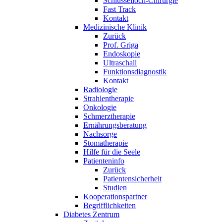
Schlüsselloch-Chirurgie
Fast Track
Kontakt
Medizinische Klinik
Zurück
Prof. Griga
Endoskopie
Ultraschall
Funktionsdiagnostik
Kontakt
Radiologie
Strahlentherapie
Onkologie
Schmerztherapie
Ernährungsberatung
Nachsorge
Stomatherapie
Hilfe für die Seele
Patienteninfo
Zurück
Patientensicherheit
Studien
Kooperationspartner
Begrifflichkeiten
Diabetes Zentrum