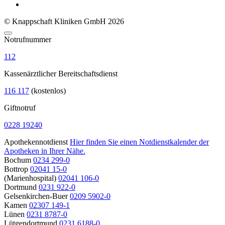
© Knappschaft Kliniken GmbH 2026
Notrufnummer
112
Kassenärztlicher Bereitschaftsdienst
116 117
(kostenlos)
Giftnotruf
0228 19240
Apothekennotdienst
Hier finden Sie einen Notdienstkalender der
Apotheken in Ihrer Nähe.
Bochum
0234 299-0
Bottrop
02041 15-0
(Marienhospital)
02041 106-0
Dortmund
0231 922-0
Gelsenkirchen-Buer
0209 5902-0
Kamen
02307 149-1
Lünen
0231 8787-0
Lütgendortmund
0231 6188-0