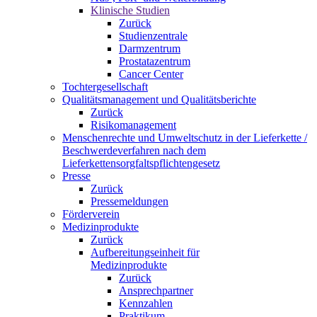
Klinische Studien
Zurück
Studienzentrale
Darmzentrum
Prostatazentrum
Cancer Center
Tochtergesellschaft
Qualitätsmanagement und Qualitätsberichte
Zurück
Risikomanagement
Menschenrechte und Umweltschutz in der Lieferkette /
Beschwerdeverfahren nach dem
Lieferkettensorgfaltspflichtengesetz
Presse
Zurück
Pressemeldungen
Förderverein
Medizinprodukte
Zurück
Aufbereitungseinheit für
Medizinprodukte
Zurück
Ansprechpartner
Kennzahlen
Praktikum