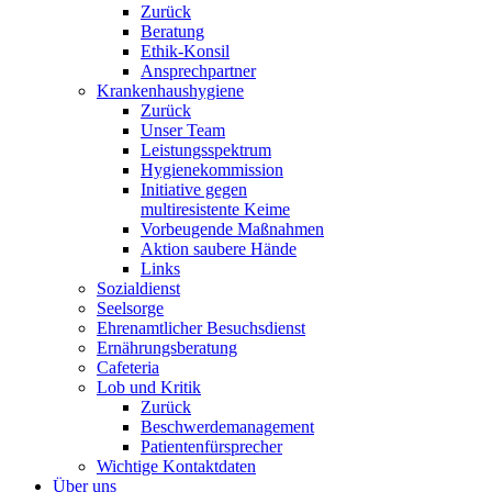
Zurück
Beratung
Ethik-Konsil
Ansprechpartner
Krankenhaushygiene
Zurück
Unser Team
Leistungsspektrum
Hygienekommission
Initiative gegen
multiresistente Keime
Vorbeugende Maßnahmen
Aktion saubere Hände
Links
Sozialdienst
Seelsorge
Ehrenamtlicher Besuchsdienst
Ernährungsberatung
Cafeteria
Lob und Kritik
Zurück
Beschwerdemanagement
Patientenfürsprecher
Wichtige Kontaktdaten
Über uns