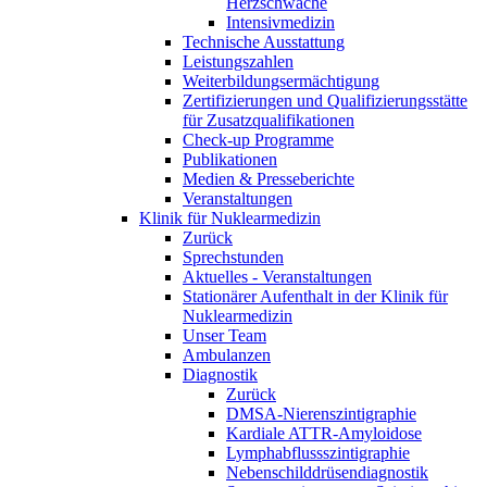
Herzschwäche
Intensivmedizin
Technische Ausstattung
Leistungszahlen
Weiterbildungsermächtigung
Zertifizierungen und Qualifizierungsstätte
für Zusatzqualifikationen
Check-up Programme
Publikationen
Medien & Presseberichte
Veranstaltungen
Klinik für Nuklearmedizin
Zurück
Sprechstunden
Aktuelles - Veranstaltungen
Stationärer Aufenthalt in der Klinik für
Nuklearmedizin
Unser Team
Ambulanzen
Diagnostik
Zurück
DMSA-Nierenszintigraphie
Kardiale ATTR-Amyloidose
Lymphabflussszintigraphie
Nebenschilddrüsendiagnostik