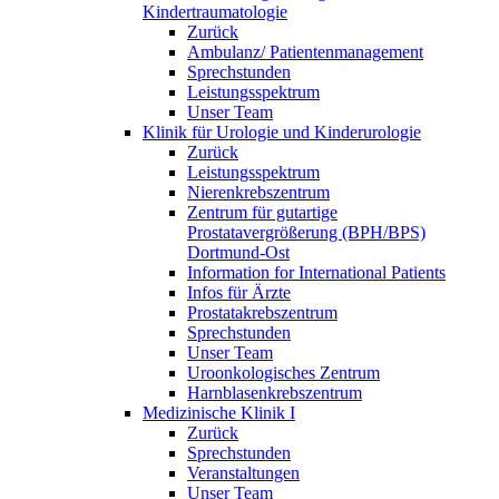
Kindertraumatologie
Zurück
Ambulanz/ Patientenmanagement
Sprechstunden
Leistungsspektrum
Unser Team
Klinik für Urologie und Kinderurologie
Zurück
Leistungsspektrum
Nierenkrebszentrum
Zentrum für gutartige
Prostatavergrößerung (BPH/BPS)
Dortmund-Ost
Information for International Patients
Infos für Ärzte
Prostatakrebszentrum
Sprechstunden
Unser Team
Uroonkologisches Zentrum
Harnblasenkrebszentrum
Medizinische Klinik I
Zurück
Sprechstunden
Veranstaltungen
Unser Team