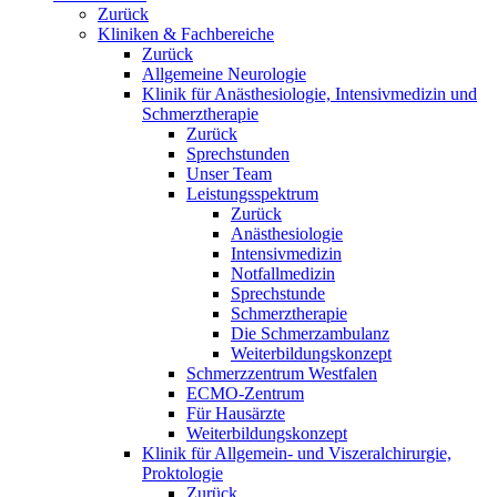
Zurück
Kliniken & Fachbereiche
Zurück
Allgemeine Neurologie
Klinik für Anästhesiologie, Intensivmedizin und
Schmerztherapie
Zurück
Sprechstunden
Unser Team
Leistungsspektrum
Zurück
Anästhesiologie
Intensivmedizin
Notfallmedizin
Sprechstunde
Schmerztherapie
Die Schmerzambulanz
Weiterbildungskonzept
Schmerzzentrum Westfalen
ECMO-Zentrum
Für Hausärzte
Weiterbildungskonzept
Klinik für Allgemein- und Viszeralchirurgie,
Proktologie
Zurück