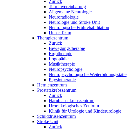
Zurück
Terminvereinbarung
Allgemeine Neurologie
Neuroradiologie
Neurologie und Stroke Unit
Neurologische Frührehabilitation
Unser Team
Therapiezentrum
Zurück
Bewegungstherapie
Ergotherapie
Logopädie
Musiktherapie
Neuropsychologie
Neuropsychologische Weiterbildungsstätte
Physiotherapie
Hernienzentrum
Prostatakrebszentrum
Zurück
Harnblasenkrebszentrum
Uroonkologisches Zentrum
Klinik für Urologie und Kinderurologie
Schilddrüsenzentrum
Stroke Unit
Zurück