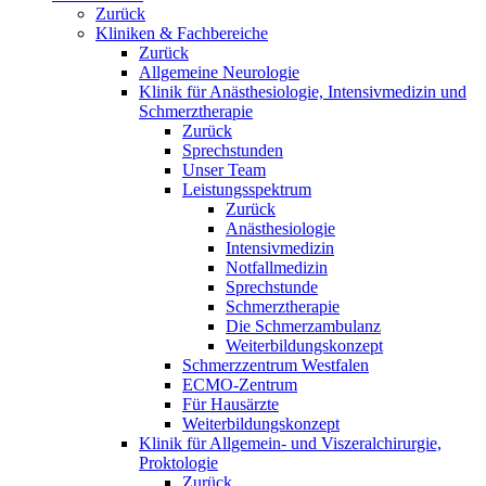
Zurück
Kliniken & Fachbereiche
Zurück
Allgemeine Neurologie
Klinik für Anästhesiologie, Intensivmedizin und
Schmerztherapie
Zurück
Sprechstunden
Unser Team
Leistungsspektrum
Zurück
Anästhesiologie
Intensivmedizin
Notfallmedizin
Sprechstunde
Schmerztherapie
Die Schmerzambulanz
Weiterbildungskonzept
Schmerzzentrum Westfalen
ECMO-Zentrum
Für Hausärzte
Weiterbildungskonzept
Klinik für Allgemein- und Viszeralchirurgie,
Proktologie
Zurück