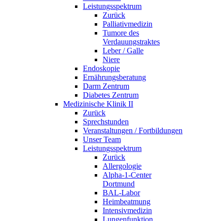
Leistungsspektrum
Zurück
Palliativmedizin
Tumore des
Verdauungstraktes
Leber / Galle
Niere
Endoskopie
Ernährungsberatung
Darm Zentrum
Diabetes Zentrum
Medizinische Klinik II
Zurück
Sprechstunden
Veranstaltungen / Fortbildungen
Unser Team
Leistungsspektrum
Zurück
Allergologie
Alpha-1-Center
Dortmund
BAL-Labor
Heimbeatmung
Intensivmedizin
Lungenfunktion