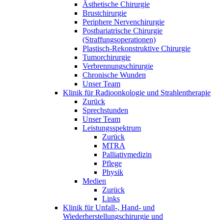
Ästhetische Chirurgie
Brustchirurgie
Periphere Nervenchirurgie
Postbariatrische Chirurgie
(Straffungsoperationen)
Plastisch-Rekonstruktive Chirurgie
Tumorchirurgie
Verbrennungschirurgie
Chronische Wunden
Unser Team
Klinik für Radioonkologie und Strahlentherapie
Zurück
Sprechstunden
Unser Team
Leistungsspektrum
Zurück
MTRA
Palliativmedizin
Pflege
Physik
Medien
Zurück
Links
Klinik für Unfall-, Hand- und
Wiederherstellungschirurgie und