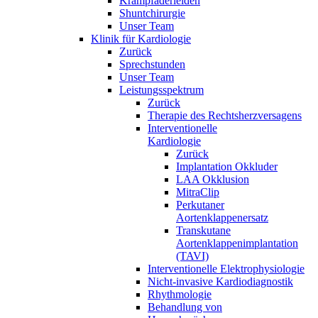
Krampfaderleiden
Shuntchirurgie
Unser Team
Klinik für Kardiologie
Zurück
Sprechstunden
Unser Team
Leistungsspektrum
Zurück
Therapie des Rechtsherzversagens
Interventionelle
Kardiologie
Zurück
Implantation Okkluder
LAA Okklusion
MitraClip
Perkutaner
Aortenklappenersatz
Transkutane
Aortenklappenimplantation
(TAVI)
Interventionelle Elektrophysiologie
Nicht-invasive Kardiodiagnostik
Rhythmologie
Behandlung von