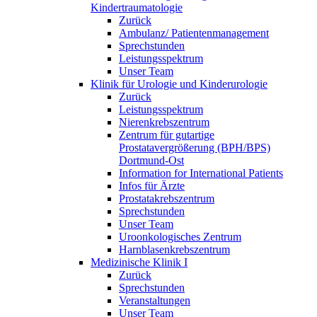
Kindertraumatologie
Zurück
Ambulanz/ Patientenmanagement
Sprechstunden
Leistungsspektrum
Unser Team
Klinik für Urologie und Kinderurologie
Zurück
Leistungsspektrum
Nierenkrebszentrum
Zentrum für gutartige
Prostatavergrößerung (BPH/BPS)
Dortmund-Ost
Information for International Patients
Infos für Ärzte
Prostatakrebszentrum
Sprechstunden
Unser Team
Uroonkologisches Zentrum
Harnblasenkrebszentrum
Medizinische Klinik I
Zurück
Sprechstunden
Veranstaltungen
Unser Team