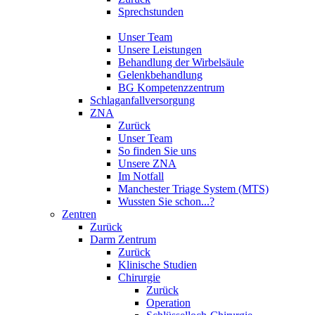
Sprechstunden
Unser Team
Unsere Leistungen
Behandlung der Wirbelsäule
Gelenkbehandlung
BG Kompetenzzentrum
Schlaganfallversorgung
ZNA
Zurück
Unser Team
So finden Sie uns
Unsere ZNA
Im Notfall
Manchester Triage System (MTS)
Wussten Sie schon...?
Zentren
Zurück
Darm Zentrum
Zurück
Klinische Studien
Chirurgie
Zurück
Operation