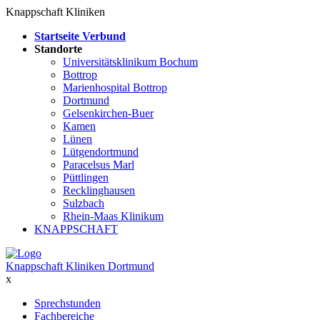
Knappschaft Kliniken
Startseite Verbund
Standorte
Universitätsklinikum Bochum
Bottrop
Marienhospital Bottrop
Dortmund
Gelsenkirchen-Buer
Kamen
Lünen
Lütgendortmund
Paracelsus Marl
Püttlingen
Recklinghausen
Sulzbach
Rhein-Maas Klinikum
KNAPPSCHAFT
Knappschaft Kliniken Dortmund
x
Sprechstunden
Fachbereiche