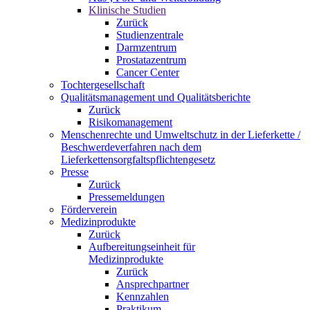
Klinische Studien
Zurück
Studienzentrale
Darmzentrum
Prostatazentrum
Cancer Center
Tochtergesellschaft
Qualitätsmanagement und Qualitätsberichte
Zurück
Risikomanagement
Menschenrechte und Umweltschutz in der Lieferkette /
Beschwerdeverfahren nach dem
Lieferkettensorgfaltspflichtengesetz
Presse
Zurück
Pressemeldungen
Förderverein
Medizinprodukte
Zurück
Aufbereitungseinheit für
Medizinprodukte
Zurück
Ansprechpartner
Kennzahlen
Praktikum