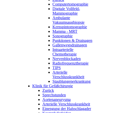
Computertomographie
Digitale Vollfeld-
Mammographie
Ambulante
Vakuumsaugbiopsie
Kernspintomographie
Mamma - MRT
Sonographie
Punktionen & Drainagen
Gallenwegsdrainagen
Intraarterielle
Chemotherapie
Nervenblockaden
Radiofrequenztherapie
TIPS
Arterielle
Verschlusskrankheit
Staublungenerkrankung
Klinik für Gefäßchirurgie
Zurück
Sprechstunden
Aortenaneurysma
Arterielle Verschlusskrankheit
Einengung der Halsschlagader