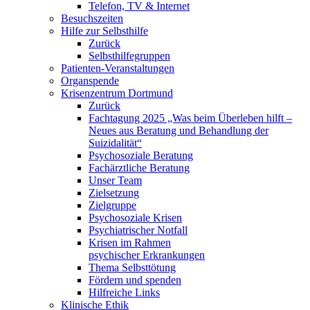
Telefon, TV & Internet
Besuchszeiten
Hilfe zur Selbsthilfe
Zurück
Selbsthilfegruppen
Patienten-Veranstaltungen
Organspende
Krisenzentrum Dortmund
Zurück
Fachtagung 2025 „Was beim Überleben hilft –
Neues aus Beratung und Behandlung der
Suizidalität“
Psychosoziale Beratung
Fachärztliche Beratung
Unser Team
Zielsetzung
Zielgruppe
Psychosoziale Krisen
Psychiatrischer Notfall
Krisen im Rahmen
psychischer Erkrankungen
Thema Selbsttötung
Fördern und spenden
Hilfreiche Links
Klinische Ethik