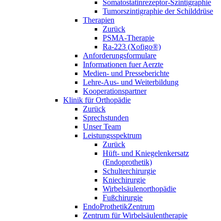
Somatostatinrezeptor-Szintigraphie
Tumorszintigraphie der Schilddrüse
Therapien
Zurück
PSMA-Therapie
Ra-223 (Xofigo®)
Anforderungsformulare
Informationen fuer Aerzte
Medien- und Presseberichte
Lehre-Aus- und Weiterbildung
Kooperationspartner
Klinik für Orthopädie
Zurück
Sprechstunden
Unser Team
Leistungsspektrum
Zurück
Hüft- und Kniegelenkersatz
(Endoprothetik)
Schulterchirurgie
Kniechirurgie
Wirbelsäulenorthopädie
Fußchirurgie
EndoProthetikZentrum
Zentrum für Wirbelsäulentherapie