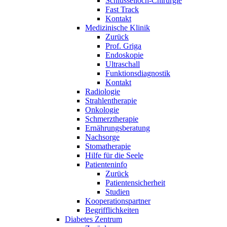
Schlüsselloch-Chirurgie
Fast Track
Kontakt
Medizinische Klinik
Zurück
Prof. Griga
Endoskopie
Ultraschall
Funktionsdiagnostik
Kontakt
Radiologie
Strahlentherapie
Onkologie
Schmerztherapie
Ernährungsberatung
Nachsorge
Stomatherapie
Hilfe für die Seele
Patienteninfo
Zurück
Patientensicherheit
Studien
Kooperationspartner
Begrifflichkeiten
Diabetes Zentrum