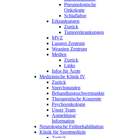
Pneumologische
Onkologie
Schlaflabor
Erkrankungen
Zurück
Tumorerkrankungen
MVZ
Lungen Zentrum
Weaning Zentrum
Medien
Zurück
Links
Infos für Ärzte
Medizinische Klinik IV
Zurück
Sprechstunden
Behandlungsschwerpunkte
Therapeutische Konzepte
Psychoonkologie
Unser Team
Anmeldung/
Information
Neurologische Frührehabilitation
Klinik für Sportmedizin
Zurück