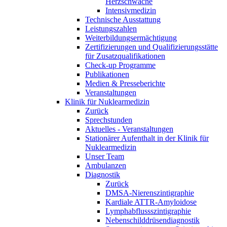
Herzschwäche
Intensivmedizin
Technische Ausstattung
Leistungszahlen
Weiterbildungsermächtigung
Zertifizierungen und Qualifizierungsstätte
für Zusatzqualifikationen
Check-up Programme
Publikationen
Medien & Presseberichte
Veranstaltungen
Klinik für Nuklearmedizin
Zurück
Sprechstunden
Aktuelles - Veranstaltungen
Stationärer Aufenthalt in der Klinik für
Nuklearmedizin
Unser Team
Ambulanzen
Diagnostik
Zurück
DMSA-Nierenszintigraphie
Kardiale ATTR-Amyloidose
Lymphabflussszintigraphie
Nebenschilddrüsendiagnostik