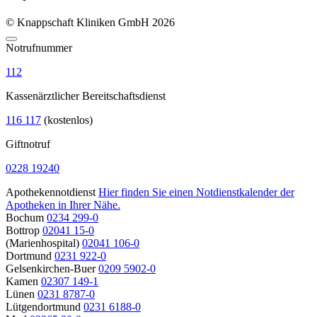
© Knappschaft Kliniken GmbH 2026
Notrufnummer
112
Kassenärztlicher Bereitschaftsdienst
116 117
(kostenlos)
Giftnotruf
0228 19240
Apothekennotdienst
Hier finden Sie einen Notdienstkalender der
Apotheken in Ihrer Nähe.
Bochum
0234 299-0
Bottrop
02041 15-0
(Marienhospital)
02041 106-0
Dortmund
0231 922-0
Gelsenkirchen-Buer
0209 5902-0
Kamen
02307 149-1
Lünen
0231 8787-0
Lütgendortmund
0231 6188-0