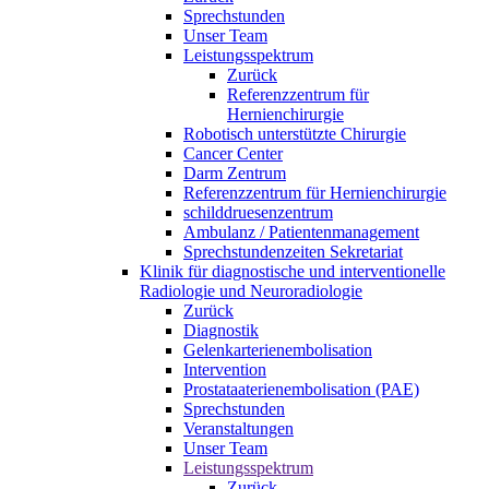
Sprechstunden
Unser Team
Leistungsspektrum
Zurück
Referenzzentrum für
Hernienchirurgie
Robotisch unterstützte Chirurgie
Cancer Center
Darm Zentrum
Referenzzentrum für Hernienchirurgie
schilddruesenzentrum
Ambulanz / Patientenmanagement
Sprechstundenzeiten Sekretariat
Klinik für diagnostische und interventionelle
Radiologie und Neuroradiologie
Zurück
Diagnostik
Gelenkarterienembolisation
Intervention
Prostataaterienembolisation (PAE)
Sprechstunden
Veranstaltungen
Unser Team
Leistungsspektrum
Zurück