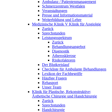
Ambulanz / Patientenmanagement
Schmerzzentrum Westfalen
Veranstaltungen
Presse und Informationsmaterial
Weiterbildung und Lehre
Medizinische Klinik V Klinik für Angiolgie
Zurück
Sprechstunden
Leistungsspektrum
Zurück
Behandlungsangebot
Diagnostik
Atherosklerose
Risikofaktoren
Der Blutkreislauf
Checkliste für Ambulante Behandlungen
Lexikon der Fachbegriffe
Häufige Fragen
Rehasport
Unser Team
Klinik für Plastische, Rekonstruktive;
Ästhetische Chirurgie und Handchirurgie
Zurück
Sprechstunden
Handchirurgie