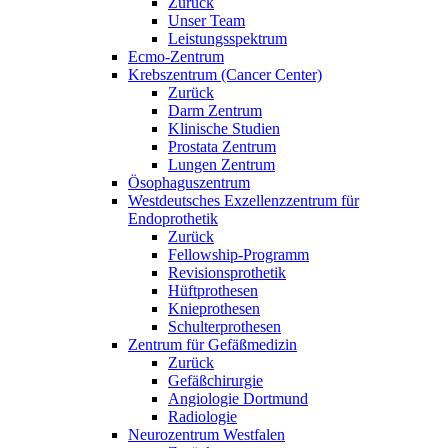
Zurück
Unser Team
Leistungsspektrum
Ecmo-Zentrum
Krebszentrum (Cancer Center)
Zurück
Darm Zentrum
Klinische Studien
Prostata Zentrum
Lungen Zentrum
Ösophaguszentrum
Westdeutsches Exzellenzzentrum für
Endoprothetik
Zurück
Fellowship-Programm
Revisionsprothetik
Hüftprothesen
Knieprothesen
Schulterprothesen
Zentrum für Gefäßmedizin
Zurück
Gefäßchirurgie
Angiologie Dortmund
Radiologie
Neurozentrum Westfalen