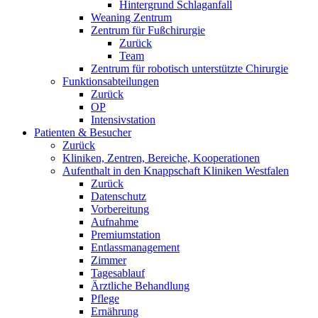
Hintergrund Schlaganfall
Weaning Zentrum
Zentrum für Fußchirurgie
Zurück
Team
Zentrum für robotisch unterstützte Chirurgie
Funktionsabteilungen
Zurück
OP
Intensivstation
Patienten & Besucher
Zurück
Kliniken, Zentren, Bereiche, Kooperationen
Aufenthalt in den Knappschaft Kliniken Westfalen
Zurück
Datenschutz
Vorbereitung
Aufnahme
Premiumstation
Entlassmanagement
Zimmer
Tagesablauf
Ärztliche Behandlung
Pflege
Ernährung