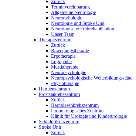
Zurück
Terminvereinbarung
Allgemeine Neurologie
Neuroradiologie
Neurologie und Stroke Unit
Neurologische Frührehabilitation
Unser Team
Therapiezentrum
Zurück
Bewegungstherapie
Ergotherapie
Logopädie
Musiktherapie
Neuropsychologie
Neuropsychologische Weiterbildungsstätte
Physiotherapie
Hernienzentrum
Prostatakrebszentrum
Zurück
Harnblasenkrebszentrum
Uroonkologisches Zentrum
Klinik für Urologie und Kinderurologie
Schilddrüsenzentrum
Stroke Unit
Zurück