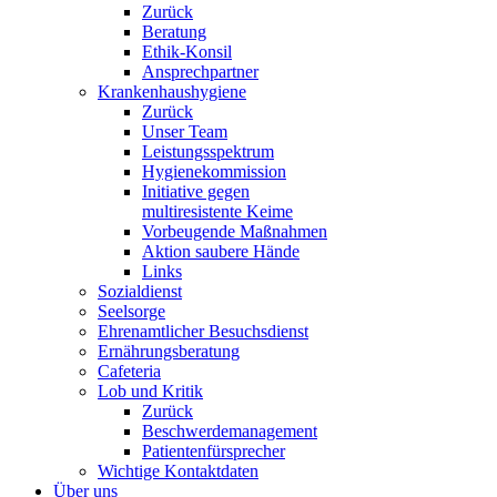
Zurück
Beratung
Ethik-Konsil
Ansprechpartner
Krankenhaushygiene
Zurück
Unser Team
Leistungsspektrum
Hygienekommission
Initiative gegen
multiresistente Keime
Vorbeugende Maßnahmen
Aktion saubere Hände
Links
Sozialdienst
Seelsorge
Ehrenamtlicher Besuchsdienst
Ernährungsberatung
Cafeteria
Lob und Kritik
Zurück
Beschwerdemanagement
Patientenfürsprecher
Wichtige Kontaktdaten
Über uns