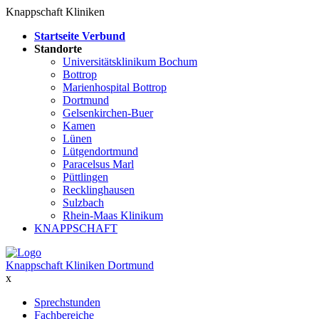
Knappschaft Kliniken
Startseite Verbund
Standorte
Universitätsklinikum Bochum
Bottrop
Marienhospital Bottrop
Dortmund
Gelsenkirchen-Buer
Kamen
Lünen
Lütgendortmund
Paracelsus Marl
Püttlingen
Recklinghausen
Sulzbach
Rhein-Maas Klinikum
KNAPPSCHAFT
Knappschaft Kliniken Dortmund
x
Sprechstunden
Fachbereiche