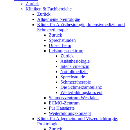
Zurück
Kliniken & Fachbereiche
Zurück
Allgemeine Neurologie
Klinik für Anästhesiologie, Intensivmedizin und
Schmerztherapie
Zurück
Sprechstunden
Unser Team
Leistungsspektrum
Zurück
Anästhesiologie
Intensivmedizin
Notfallmedizin
Sprechstunde
Schmerztherapie
Die Schmerzambulanz
Weiterbildungskonzept
Schmerzzentrum Westfalen
ECMO-Zentrum
Für Hausärzte
Weiterbildungskonzept
Klinik für Allgemein- und Viszeralchirurgie,
Proktologie
Zurück