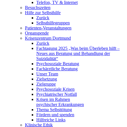
Telefon, TV & Internet
Besuchszeiten
Hilfe zur Selbsthilfe
Zurück
Selbsthilfegruppen
Patienten-Veranstaltungen
Organspende
Krisenzentrum Dortmund
Zurück
Fachtagung 2025 „Was beim Überleben hilft –
Neues aus Beratung und Behandlung der
Suizidalität“
Psychosoziale Beratung
Fachärztliche Beratung
Unser Team
Zielsetzung
Zielgruppe
Psychosoziale Krisen
Psychiatrischer Notfall
Krisen im Rahmen
psychischer Erkrankungen
Thema Selbsttötung
Fördern und spenden
Hilfreiche Links
Klinische Ethik