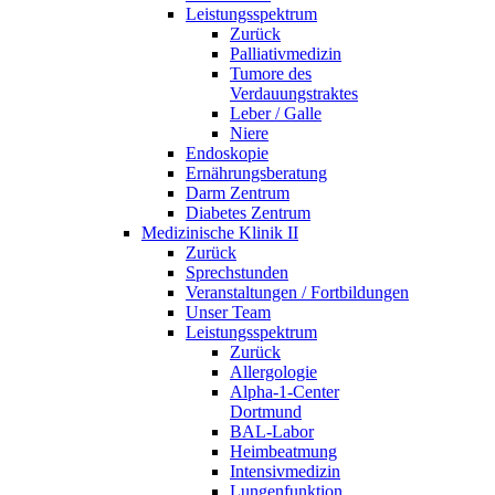
Leistungsspektrum
Zurück
Palliativmedizin
Tumore des
Verdauungstraktes
Leber / Galle
Niere
Endoskopie
Ernährungsberatung
Darm Zentrum
Diabetes Zentrum
Medizinische Klinik II
Zurück
Sprechstunden
Veranstaltungen / Fortbildungen
Unser Team
Leistungsspektrum
Zurück
Allergologie
Alpha-1-Center
Dortmund
BAL-Labor
Heimbeatmung
Intensivmedizin
Lungenfunktion