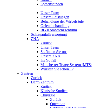
Sprechstunden
Unser Team
Unsere Leistungen
Behandlung der Wirbelsäule
Gelenkbehandlung
BG Kompetenzzentrum
Schlaganfallversorgung
ZNA
Zurück
Unser Team
So finden Sie uns
Unsere ZNA
Im Notfall
Manchester Triage System (MTS)
Wussten Sie schon...?
Zentren
Zurück
Darm Zentrum
Zurück
Klinische Studien
Chirurgie
Zurück
Operation