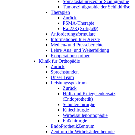
Somatostatinrezeptor-Szintigraphie
Tumorszintigraphie der Schilddrüse
Therapien
Zurück
PSMA-Therapie
Ra-223 (Xofigo®)
Anforderungsformulare
Informationen fuer Aerzte
Medien- und Presseberichte
Lehre-Aus- und Weiterbildung
Kooperationspartner
Klinik für Orthopädie
Zurück
Sprechstunden
Unser Team
Leistungsspektrum
Zurück
Hüft- und Kniegelenkersatz
(Endoprothetik)
Schulterchirurgie
Kniechirurgie
Wirbelsäulenorthopädie
Fußchirurgie
EndoProthetikZentrum
Zentrum für Wirbelsäulentherapie