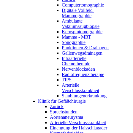
Computertomographie
Digitale Vollfeld-
Mammographie
Ambulante
Vakuumsaugbiopsie
Kernspintomographie
Mamma - MRT
Sonographie
Punktionen & Drainagen
Gallenwegsdrainagen
Intraarterielle
Chemotherapie
Nervenblockaden
Radiofrequenztherapie
TIPS
Arterielle
Verschlusskrankheit
Staublungenerkrankung
Klinik für Gefäßchirurgie
Zurück
Sprechstunden
Aortenaneurysma
Arterielle Verschlusskrankheit
Einengung der Halsschlagader