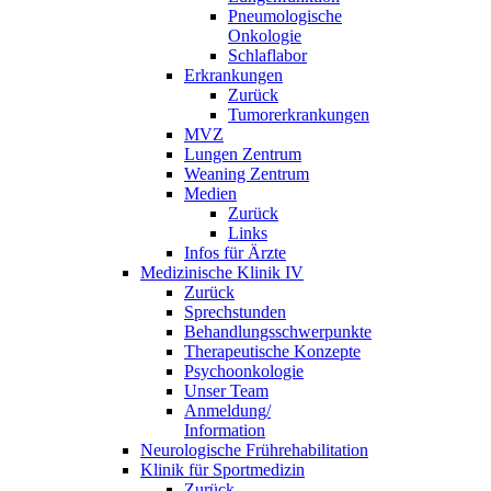
Pneumologische
Onkologie
Schlaflabor
Erkrankungen
Zurück
Tumorerkrankungen
MVZ
Lungen Zentrum
Weaning Zentrum
Medien
Zurück
Links
Infos für Ärzte
Medizinische Klinik IV
Zurück
Sprechstunden
Behandlungsschwerpunkte
Therapeutische Konzepte
Psychoonkologie
Unser Team
Anmeldung/
Information
Neurologische Frührehabilitation
Klinik für Sportmedizin
Zurück