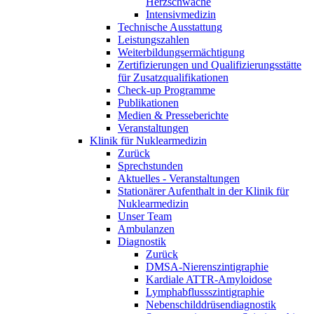
Herzschwäche
Intensivmedizin
Technische Ausstattung
Leistungszahlen
Weiterbildungsermächtigung
Zertifizierungen und Qualifizierungsstätte
für Zusatzqualifikationen
Check-up Programme
Publikationen
Medien & Presseberichte
Veranstaltungen
Klinik für Nuklearmedizin
Zurück
Sprechstunden
Aktuelles - Veranstaltungen
Stationärer Aufenthalt in der Klinik für
Nuklearmedizin
Unser Team
Ambulanzen
Diagnostik
Zurück
DMSA-Nierenszintigraphie
Kardiale ATTR-Amyloidose
Lymphabflussszintigraphie
Nebenschilddrüsendiagnostik