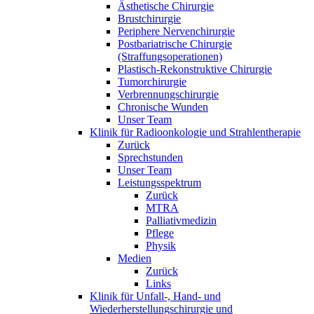
Ästhetische Chirurgie
Brustchirurgie
Periphere Nervenchirurgie
Postbariatrische Chirurgie
(Straffungsoperationen)
Plastisch-Rekonstruktive Chirurgie
Tumorchirurgie
Verbrennungschirurgie
Chronische Wunden
Unser Team
Klinik für Radioonkologie und Strahlentherapie
Zurück
Sprechstunden
Unser Team
Leistungsspektrum
Zurück
MTRA
Palliativmedizin
Pflege
Physik
Medien
Zurück
Links
Klinik für Unfall-, Hand- und
Wiederherstellungschirurgie und