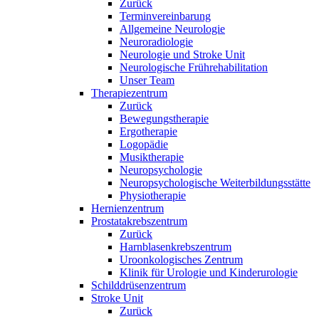
Zurück
Terminvereinbarung
Allgemeine Neurologie
Neuroradiologie
Neurologie und Stroke Unit
Neurologische Frührehabilitation
Unser Team
Therapiezentrum
Zurück
Bewegungstherapie
Ergotherapie
Logopädie
Musiktherapie
Neuropsychologie
Neuropsychologische Weiterbildungsstätte
Physiotherapie
Hernienzentrum
Prostatakrebszentrum
Zurück
Harnblasenkrebszentrum
Uroonkologisches Zentrum
Klinik für Urologie und Kinderurologie
Schilddrüsenzentrum
Stroke Unit
Zurück