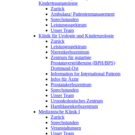
Kindertraumatologie
Zurück
Ambulanz/ Patientenmanagement
Sprechstunden
Leistungsspektrum
Unser Team
Klinik für Urologie und Kinderurologie
Zurück
Leistungsspektrum
Nierenkrebszentrum
Zentrum für gutartige
Prostatavergrößerung (BPH/BPS)
Dortmund-Ost
Information for International Patients
Infos für Ärzte
Prostatakrebszentrum
Sprechstunden
Unser Team
Uroonkologisches Zentrum
Harnblasenkrebszentrum
Medizinische Klinik I
Zurück
Sprechstunden
Veranstaltungen
Unser Team