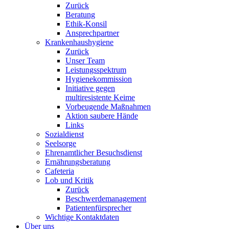
Zurück
Beratung
Ethik-Konsil
Ansprechpartner
Krankenhaushygiene
Zurück
Unser Team
Leistungsspektrum
Hygienekommission
Initiative gegen
multiresistente Keime
Vorbeugende Maßnahmen
Aktion saubere Hände
Links
Sozialdienst
Seelsorge
Ehrenamtlicher Besuchsdienst
Ernährungsberatung
Cafeteria
Lob und Kritik
Zurück
Beschwerdemanagement
Patientenfürsprecher
Wichtige Kontaktdaten
Über uns