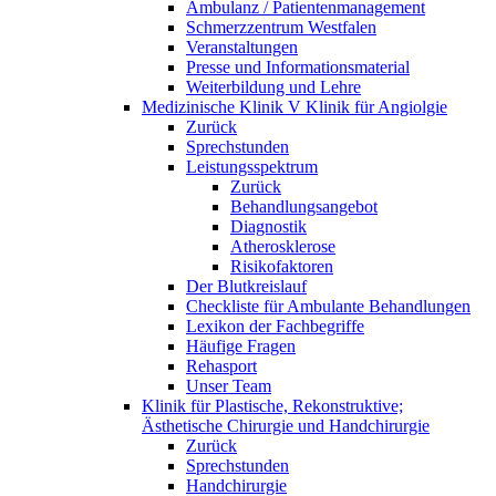
Ambulanz / Patientenmanagement
Schmerzzentrum Westfalen
Veranstaltungen
Presse und Informationsmaterial
Weiterbildung und Lehre
Medizinische Klinik V Klinik für Angiolgie
Zurück
Sprechstunden
Leistungsspektrum
Zurück
Behandlungsangebot
Diagnostik
Atherosklerose
Risikofaktoren
Der Blutkreislauf
Checkliste für Ambulante Behandlungen
Lexikon der Fachbegriffe
Häufige Fragen
Rehasport
Unser Team
Klinik für Plastische, Rekonstruktive;
Ästhetische Chirurgie und Handchirurgie
Zurück
Sprechstunden
Handchirurgie