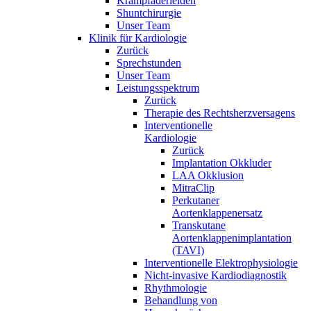
Krampfaderleiden
Shuntchirurgie
Unser Team
Klinik für Kardiologie
Zurück
Sprechstunden
Unser Team
Leistungsspektrum
Zurück
Therapie des Rechtsherzversagens
Interventionelle
Kardiologie
Zurück
Implantation Okkluder
LAA Okklusion
MitraClip
Perkutaner
Aortenklappenersatz
Transkutane
Aortenklappenimplantation
(TAVI)
Interventionelle Elektrophysiologie
Nicht-invasive Kardiodiagnostik
Rhythmologie
Behandlung von