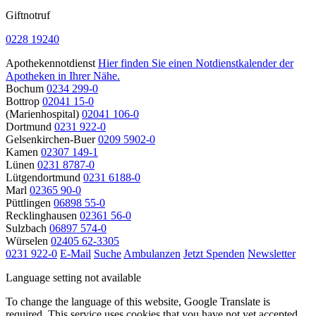
Giftnotruf
0228 19240
Apothekennotdienst
Hier finden Sie einen Notdienstkalender der
Apotheken in Ihrer Nähe.
Bochum
0234 299-0
Bottrop
02041 15-0
(Marienhospital)
02041 106-0
Dortmund
0231 922-0
Gelsenkirchen-Buer
0209 5902-0
Kamen
02307 149-1
Lünen
0231 8787-0
Lütgendortmund
0231 6188-0
Marl
02365 90-0
Püttlingen
06898 55-0
Recklinghausen
02361 56-0
Sulzbach
06897 574-0
Würselen
02405 62-3305
0231 922-0
E-Mail
Suche
Ambulanzen
Jetzt Spenden
Newsletter
Language setting not available
To change the language of this website, Google Translate is
required. This service uses cookies that you have not yet accepted.