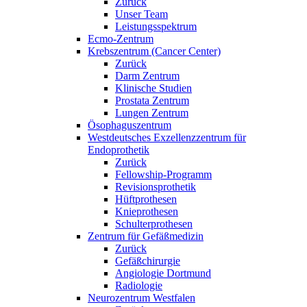
Zurück
Unser Team
Leistungsspektrum
Ecmo-Zentrum
Krebszentrum (Cancer Center)
Zurück
Darm Zentrum
Klinische Studien
Prostata Zentrum
Lungen Zentrum
Ösophaguszentrum
Westdeutsches Exzellenzzentrum für
Endoprothetik
Zurück
Fellowship-Programm
Revisionsprothetik
Hüftprothesen
Knieprothesen
Schulterprothesen
Zentrum für Gefäßmedizin
Zurück
Gefäßchirurgie
Angiologie Dortmund
Radiologie
Neurozentrum Westfalen