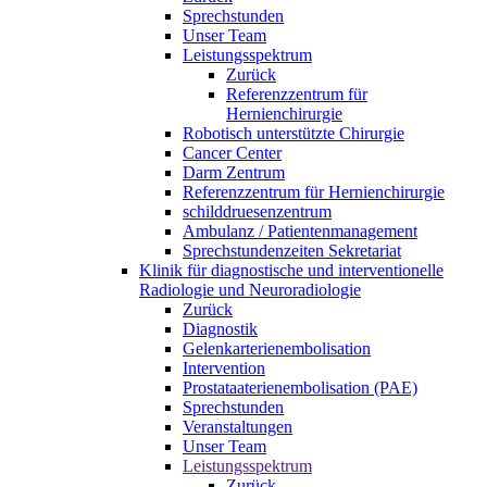
Sprechstunden
Unser Team
Leistungsspektrum
Zurück
Referenzzentrum für
Hernienchirurgie
Robotisch unterstützte Chirurgie
Cancer Center
Darm Zentrum
Referenzzentrum für Hernienchirurgie
schilddruesenzentrum
Ambulanz / Patientenmanagement
Sprechstundenzeiten Sekretariat
Klinik für diagnostische und interventionelle
Radiologie und Neuroradiologie
Zurück
Diagnostik
Gelenkarterienembolisation
Intervention
Prostataaterienembolisation (PAE)
Sprechstunden
Veranstaltungen
Unser Team
Leistungsspektrum
Zurück