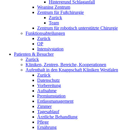
Hintergrund Schlaganfall
Weaning Zentrum
Zentrum für Fußchirurgie
Zurück
Team
Zentrum für robotisch unterstützte Chirurgie
Funktionsabteilungen
Zurück
OP
Intensivstation
Patienten & Besucher
Zurück
Kliniken, Zentren, Bereiche, Kooperationen
Aufenthalt in den Knappschaft Kliniken Westfalen
Zurück
Datenschutz
Vorbereitung
Aufnahme
Premiumstation
Entlassmanagement
Zimmer
Tagesablauf
Ärztliche Behandlung
Pflege
Ernährung