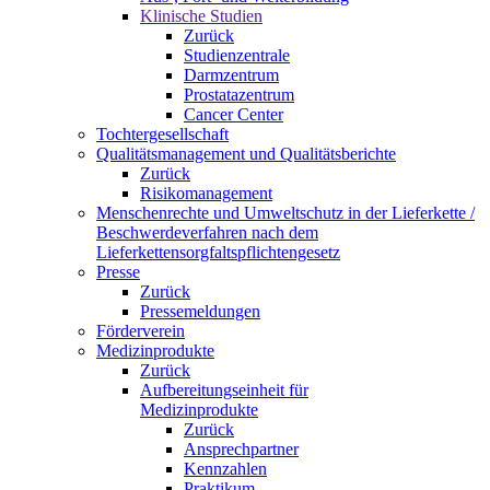
Klinische Studien
Zurück
Studienzentrale
Darmzentrum
Prostatazentrum
Cancer Center
Tochtergesellschaft
Qualitätsmanagement und Qualitätsberichte
Zurück
Risikomanagement
Menschenrechte und Umweltschutz in der Lieferkette /
Beschwerdeverfahren nach dem
Lieferkettensorgfaltspflichtengesetz
Presse
Zurück
Pressemeldungen
Förderverein
Medizinprodukte
Zurück
Aufbereitungseinheit für
Medizinprodukte
Zurück
Ansprechpartner
Kennzahlen
Praktikum