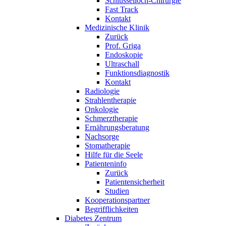
Schlüsselloch-Chirurgie
Fast Track
Kontakt
Medizinische Klinik
Zurück
Prof. Griga
Endoskopie
Ultraschall
Funktionsdiagnostik
Kontakt
Radiologie
Strahlentherapie
Onkologie
Schmerztherapie
Ernährungsberatung
Nachsorge
Stomatherapie
Hilfe für die Seele
Patienteninfo
Zurück
Patientensicherheit
Studien
Kooperationspartner
Begrifflichkeiten
Diabetes Zentrum