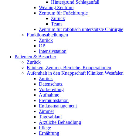
Hintergrund Schlaganfall
Weaning Zentrum
Zentrum für Fußchirurgie
Zurück
Team
Zentrum für robotisch unterstützte Chirurgie
Funktionsabteilungen
Zurück
OP
Intensivstation
Patienten & Besucher
Zurück
Kliniken, Zentren, Bereiche, Kooperationen
Aufenthalt in den Knappschaft Kliniken Westfalen
Zurück
Datenschutz
Vorbereitung
Aufnahme
Premiumstation
Entlassmanagement
Zimmer
Tagesablauf
Ärztliche Behandlung
Pflege
Ernährung