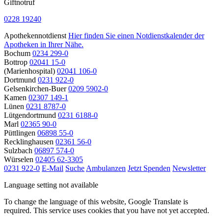
Giftnotruf
0228 19240
Apothekennotdienst
Hier finden Sie einen Notdienstkalender der
Apotheken in Ihrer Nähe.
Bochum
0234 299-0
Bottrop
02041 15-0
(Marienhospital)
02041 106-0
Dortmund
0231 922-0
Gelsenkirchen-Buer
0209 5902-0
Kamen
02307 149-1
Lünen
0231 8787-0
Lütgendortmund
0231 6188-0
Marl
02365 90-0
Püttlingen
06898 55-0
Recklinghausen
02361 56-0
Sulzbach
06897 574-0
Würselen
02405 62-3305
0231 922-0
E-Mail
Suche
Ambulanzen
Jetzt Spenden
Newsletter
Language setting not available
To change the language of this website, Google Translate is
required. This service uses cookies that you have not yet accepted.