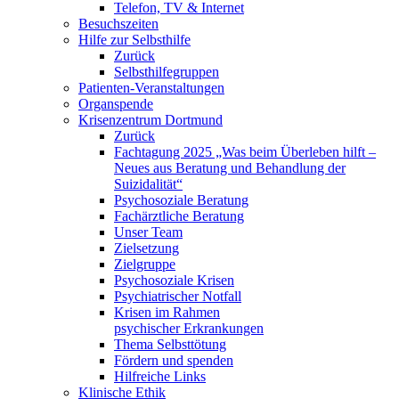
Telefon, TV & Internet
Besuchszeiten
Hilfe zur Selbsthilfe
Zurück
Selbsthilfegruppen
Patienten-Veranstaltungen
Organspende
Krisenzentrum Dortmund
Zurück
Fachtagung 2025 „Was beim Überleben hilft –
Neues aus Beratung und Behandlung der
Suizidalität“
Psychosoziale Beratung
Fachärztliche Beratung
Unser Team
Zielsetzung
Zielgruppe
Psychosoziale Krisen
Psychiatrischer Notfall
Krisen im Rahmen
psychischer Erkrankungen
Thema Selbsttötung
Fördern und spenden
Hilfreiche Links
Klinische Ethik