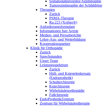
Somatostatinrezeptor-Szintigraphie
Tumorszintigraphie der Schilddrüse
Therapien
Zurück
PSMA-Therapie
Ra-223 (Xofigo®)
Anforderungsformulare
Informationen fuer Aerzte
Medien- und Presseberichte
Lehre-Aus- und Weiterbildung
Kooperationspartner
Klinik für Orthopädie
Zurück
Sprechstunden
Unser Team
Leistungsspektrum
Zurück
Hüft- und Kniegelenkersatz
(Endoprothetik)
Schulterchirurgie
Kniechirurgie
Wirbelsäulenorthopädie
Fußchirurgie
EndoProthetikZentrum
Zentrum für Wirbelsäulentherapie