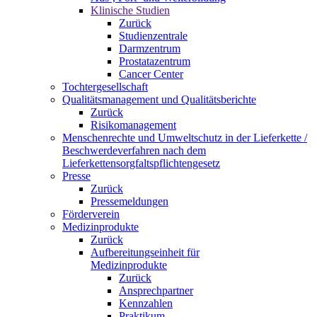
Klinische Studien
Zurück
Studienzentrale
Darmzentrum
Prostatazentrum
Cancer Center
Tochtergesellschaft
Qualitätsmanagement und Qualitätsberichte
Zurück
Risikomanagement
Menschenrechte und Umweltschutz in der Lieferkette /
Beschwerdeverfahren nach dem
Lieferkettensorgfaltspflichtengesetz
Presse
Zurück
Pressemeldungen
Förderverein
Medizinprodukte
Zurück
Aufbereitungseinheit für
Medizinprodukte
Zurück
Ansprechpartner
Kennzahlen
Praktikum