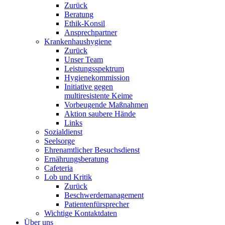
Zurück
Beratung
Ethik-Konsil
Ansprechpartner
Krankenhaushygiene
Zurück
Unser Team
Leistungsspektrum
Hygienekommission
Initiative gegen
multiresistente Keime
Vorbeugende Maßnahmen
Aktion saubere Hände
Links
Sozialdienst
Seelsorge
Ehrenamtlicher Besuchsdienst
Ernährungsberatung
Cafeteria
Lob und Kritik
Zurück
Beschwerdemanagement
Patientenfürsprecher
Wichtige Kontaktdaten
Über uns