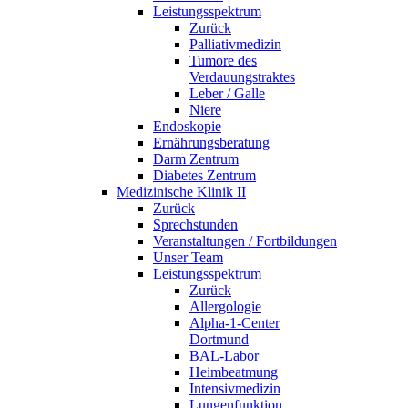
Leistungsspektrum
Zurück
Palliativmedizin
Tumore des
Verdauungstraktes
Leber / Galle
Niere
Endoskopie
Ernährungsberatung
Darm Zentrum
Diabetes Zentrum
Medizinische Klinik II
Zurück
Sprechstunden
Veranstaltungen / Fortbildungen
Unser Team
Leistungsspektrum
Zurück
Allergologie
Alpha-1-Center
Dortmund
BAL-Labor
Heimbeatmung
Intensivmedizin
Lungenfunktion