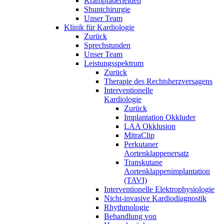
Krampfaderleiden
Shuntchirurgie
Unser Team
Klinik für Kardiologie
Zurück
Sprechstunden
Unser Team
Leistungsspektrum
Zurück
Therapie des Rechtsherzversagens
Interventionelle
Kardiologie
Zurück
Implantation Okkluder
LAA Okklusion
MitraClip
Perkutaner
Aortenklappenersatz
Transkutane
Aortenklappenimplantation
(TAVI)
Interventionelle Elektrophysiologie
Nicht-invasive Kardiodiagnostik
Rhythmologie
Behandlung von