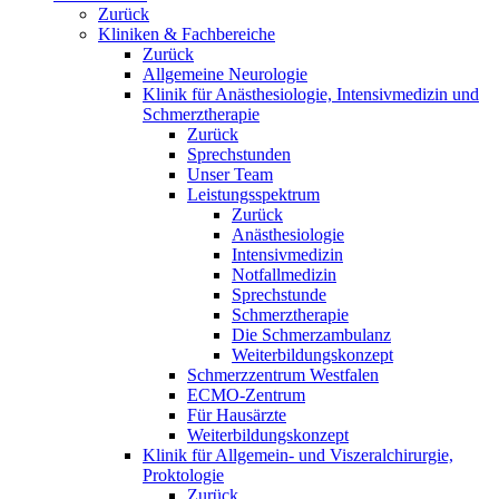
Zurück
Kliniken & Fachbereiche
Zurück
Allgemeine Neurologie
Klinik für Anästhesiologie, Intensivmedizin und
Schmerztherapie
Zurück
Sprechstunden
Unser Team
Leistungsspektrum
Zurück
Anästhesiologie
Intensivmedizin
Notfallmedizin
Sprechstunde
Schmerztherapie
Die Schmerzambulanz
Weiterbildungskonzept
Schmerzzentrum Westfalen
ECMO-Zentrum
Für Hausärzte
Weiterbildungskonzept
Klinik für Allgemein- und Viszeralchirurgie,
Proktologie
Zurück