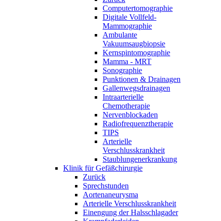
Computertomographie
Digitale Vollfeld-
Mammographie
Ambulante
Vakuumsaugbiopsie
Kernspintomographie
Mamma - MRT
Sonographie
Punktionen & Drainagen
Gallenwegsdrainagen
Intraarterielle
Chemotherapie
Nervenblockaden
Radiofrequenztherapie
TIPS
Arterielle
Verschlusskrankheit
Staublungenerkrankung
Klinik für Gefäßchirurgie
Zurück
Sprechstunden
Aortenaneurysma
Arterielle Verschlusskrankheit
Einengung der Halsschlagader