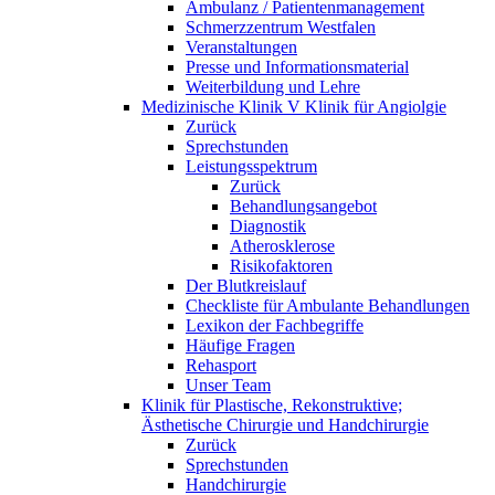
Ambulanz / Patientenmanagement
Schmerzzentrum Westfalen
Veranstaltungen
Presse und Informationsmaterial
Weiterbildung und Lehre
Medizinische Klinik V Klinik für Angiolgie
Zurück
Sprechstunden
Leistungsspektrum
Zurück
Behandlungsangebot
Diagnostik
Atherosklerose
Risikofaktoren
Der Blutkreislauf
Checkliste für Ambulante Behandlungen
Lexikon der Fachbegriffe
Häufige Fragen
Rehasport
Unser Team
Klinik für Plastische, Rekonstruktive;
Ästhetische Chirurgie und Handchirurgie
Zurück
Sprechstunden
Handchirurgie