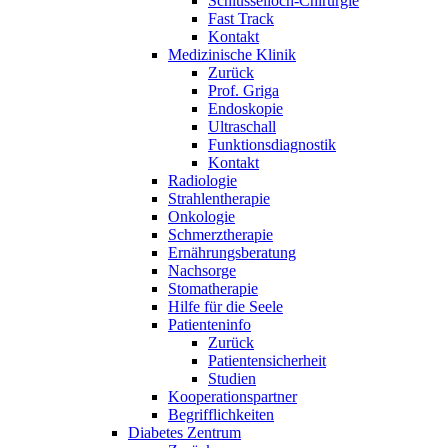
Schlüsselloch-Chirurgie
Fast Track
Kontakt
Medizinische Klinik
Zurück
Prof. Griga
Endoskopie
Ultraschall
Funktionsdiagnostik
Kontakt
Radiologie
Strahlentherapie
Onkologie
Schmerztherapie
Ernährungsberatung
Nachsorge
Stomatherapie
Hilfe für die Seele
Patienteninfo
Zurück
Patientensicherheit
Studien
Kooperationspartner
Begrifflichkeiten
Diabetes Zentrum