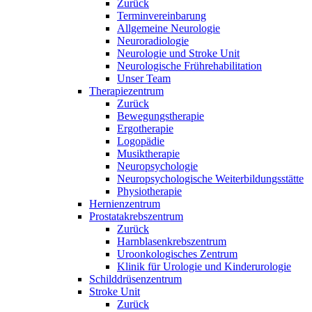
Zurück
Terminvereinbarung
Allgemeine Neurologie
Neuroradiologie
Neurologie und Stroke Unit
Neurologische Frührehabilitation
Unser Team
Therapiezentrum
Zurück
Bewegungstherapie
Ergotherapie
Logopädie
Musiktherapie
Neuropsychologie
Neuropsychologische Weiterbildungsstätte
Physiotherapie
Hernienzentrum
Prostatakrebszentrum
Zurück
Harnblasenkrebszentrum
Uroonkologisches Zentrum
Klinik für Urologie und Kinderurologie
Schilddrüsenzentrum
Stroke Unit
Zurück