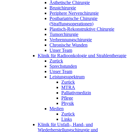
Ästhetische Chirurgie
Brustchirurgie
Periphere Nervenchirurgie
Postbariatrische Chirurgie
(Straffungsoperationen)
Plastisch-Rekonstruktive Chirurgie
Tumorchirurgie
Verbrennungschirurgie
Chronische Wunden
Unser Team
Klinik für Radioonkologie und Strahlentherapie
Zurück
Sprechstunden
Unser Team
Leistungsspektrum
Zurück
MTRA
Palliativmedizin
Pflege
Physik
Medien
Zurück
Links
Klinik für Unfall-, Hand- und
Wiederherstellungschirurgie und