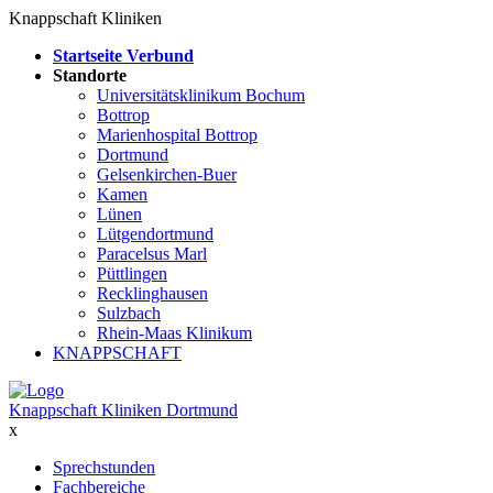
Knappschaft Kliniken
Startseite Verbund
Standorte
Universitätsklinikum Bochum
Bottrop
Marienhospital Bottrop
Dortmund
Gelsenkirchen-Buer
Kamen
Lünen
Lütgendortmund
Paracelsus Marl
Püttlingen
Recklinghausen
Sulzbach
Rhein-Maas Klinikum
KNAPPSCHAFT
Knappschaft Kliniken Dortmund
x
Sprechstunden
Fachbereiche