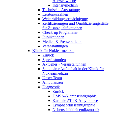
Herzschwäche
Intensivmedizin
Technische Ausstattung
Leistungszahlen
Weiterbildungsermächtigung
Zertifizierungen und Qualifizierungsstätte
für Zusatzqualifikationen
Check-up Programme
Publikationen
Medien & Presseberichte
Veranstaltungen
Klinik für Nuklearmedizin
Zurück
Sprechstunden
Aktuelles - Veranstaltungen
Stationärer Aufenthalt in der Klinik für
Nuklearmedizin
Unser Team
Ambulanzen
Diagnostik
Zurück
DMSA-Nierenszintigraphie
Kardiale ATTR-Amyloidose
Lymphabflussszintigraphie
Nebenschilddrüsendiagnostik