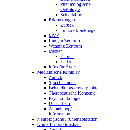
Pneumologische
Onkologie
Schlaflabor
Erkrankungen
Zurück
Tumorerkrankungen
MVZ
Lungen Zentrum
Weaning Zentrum
Medien
Zurück
Links
Infos für Ärzte
Medizinische Klinik IV
Zurück
Sprechstunden
Behandlungsschwerpunkte
Therapeutische Konzepte
Psychoonkologie
Unser Team
Anmeldung/
Information
Neurologische Frührehabilitation
Klinik für Sportmedizin
Zurück