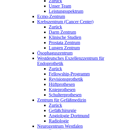
Zurück
Unser Team
Leistungsspektrum
Ecmo-Zentrum
Krebszentrum (Cancer Center)
Zurück
Darm Zentrum
Klinische Studien
Prostata Zentrum
Lungen Zentrum
Ösophaguszentrum
Westdeutsches Exzellenzzentrum für
Endoprothetik
Zurück
Fellowship-Programm
Revisionsprothetik
Hüftprothesen
Knieprothesen
Schulterprothesen
Zentrum für Gefäßmedizin
Zurück
Gefäßchirurgie
Angiologie Dortmund
Radiologie
Neurozentrum Westfalen