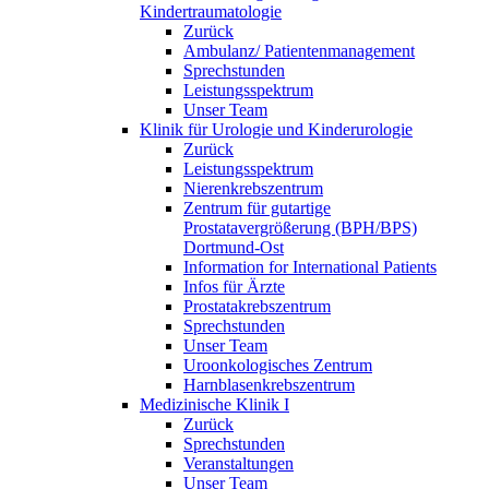
Kindertraumatologie
Zurück
Ambulanz/ Patientenmanagement
Sprechstunden
Leistungsspektrum
Unser Team
Klinik für Urologie und Kinderurologie
Zurück
Leistungsspektrum
Nierenkrebszentrum
Zentrum für gutartige
Prostatavergrößerung (BPH/BPS)
Dortmund-Ost
Information for International Patients
Infos für Ärzte
Prostatakrebszentrum
Sprechstunden
Unser Team
Uroonkologisches Zentrum
Harnblasenkrebszentrum
Medizinische Klinik I
Zurück
Sprechstunden
Veranstaltungen
Unser Team