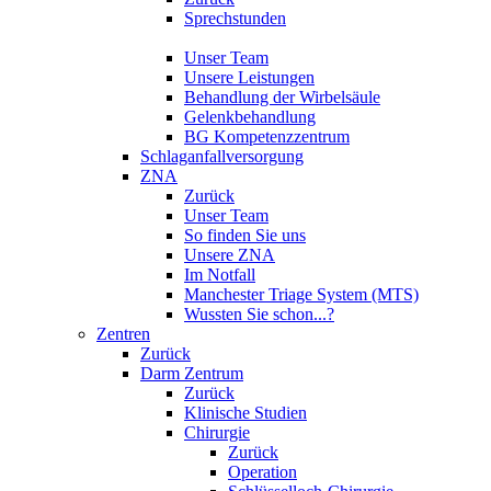
Sprechstunden
Unser Team
Unsere Leistungen
Behandlung der Wirbelsäule
Gelenkbehandlung
BG Kompetenzzentrum
Schlaganfallversorgung
ZNA
Zurück
Unser Team
So finden Sie uns
Unsere ZNA
Im Notfall
Manchester Triage System (MTS)
Wussten Sie schon...?
Zentren
Zurück
Darm Zentrum
Zurück
Klinische Studien
Chirurgie
Zurück
Operation