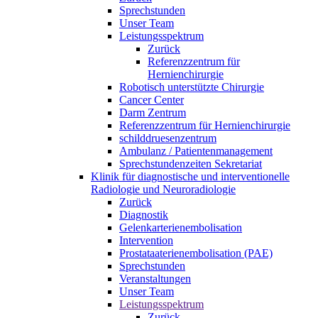
Sprechstunden
Unser Team
Leistungsspektrum
Zurück
Referenzzentrum für
Hernienchirurgie
Robotisch unterstützte Chirurgie
Cancer Center
Darm Zentrum
Referenzzentrum für Hernienchirurgie
schilddruesenzentrum
Ambulanz / Patientenmanagement
Sprechstundenzeiten Sekretariat
Klinik für diagnostische und interventionelle
Radiologie und Neuroradiologie
Zurück
Diagnostik
Gelenkarterienembolisation
Intervention
Prostataaterienembolisation (PAE)
Sprechstunden
Veranstaltungen
Unser Team
Leistungsspektrum
Zurück