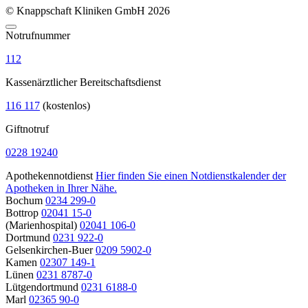
© Knappschaft Kliniken GmbH 2026
Notrufnummer
112
Kassenärztlicher Bereitschaftsdienst
116 117
(kostenlos)
Giftnotruf
0228 19240
Apothekennotdienst
Hier finden Sie einen Notdienstkalender der
Apotheken in Ihrer Nähe.
Bochum
0234 299-0
Bottrop
02041 15-0
(Marienhospital)
02041 106-0
Dortmund
0231 922-0
Gelsenkirchen-Buer
0209 5902-0
Kamen
02307 149-1
Lünen
0231 8787-0
Lütgendortmund
0231 6188-0
Marl
02365 90-0