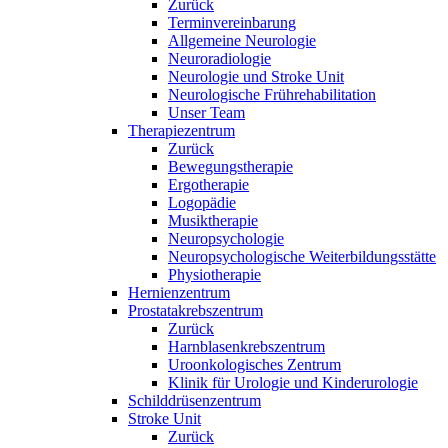
Zurück
Terminvereinbarung
Allgemeine Neurologie
Neuroradiologie
Neurologie und Stroke Unit
Neurologische Frührehabilitation
Unser Team
Therapiezentrum
Zurück
Bewegungstherapie
Ergotherapie
Logopädie
Musiktherapie
Neuropsychologie
Neuropsychologische Weiterbildungsstätte
Physiotherapie
Hernienzentrum
Prostatakrebszentrum
Zurück
Harnblasenkrebszentrum
Uroonkologisches Zentrum
Klinik für Urologie und Kinderurologie
Schilddrüsenzentrum
Stroke Unit
Zurück