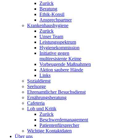
Zurück
Beratung
Ethik-Konsil
Ansprechpartner
Krankenhaushygiene
Zurück
Unser Team
Leistungsspektrum
Hygienekommission
Initiative gegen
multiresistente Keime
Vorbeugende Maßnahmen
Aktion saubere Hände
Links
Sozialdienst
Seelsorge
Ehrenamtlicher Besuchsdienst
Ernährungsberatung
Cafeteria
Lob und Kritik
Zurück
Beschwerdemanagement
Patientenfürsprecher
Wichtige Kontaktdaten
Über uns