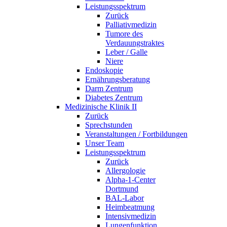
Leistungsspektrum
Zurück
Palliativmedizin
Tumore des
Verdauungstraktes
Leber / Galle
Niere
Endoskopie
Ernährungsberatung
Darm Zentrum
Diabetes Zentrum
Medizinische Klinik II
Zurück
Sprechstunden
Veranstaltungen / Fortbildungen
Unser Team
Leistungsspektrum
Zurück
Allergologie
Alpha-1-Center
Dortmund
BAL-Labor
Heimbeatmung
Intensivmedizin
Lungenfunktion