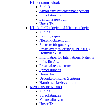
Kindertraumatologie
Zurück
Ambulanz/ Patientenmanagement
Sprechstunden
Leistungsspektrum
Unser Team
Klinik für Urologie und Kinderurologie
Zurück
Leistungsspektrum
Nierenkrebszentrum
Zentrum für gutartige
Prostatavergrößerung (BPH/BPS)
Dortmund-Ost
Information for International Patients
Infos für Ärzte
Prostatakrebszentrum
Sprechstunden
Unser Team
Uroonkologisches Zentrum
Harnblasenkrebszentrum
Medizinische Klinik I
Zurück
Sprechstunden
Veranstaltungen
Unser Team