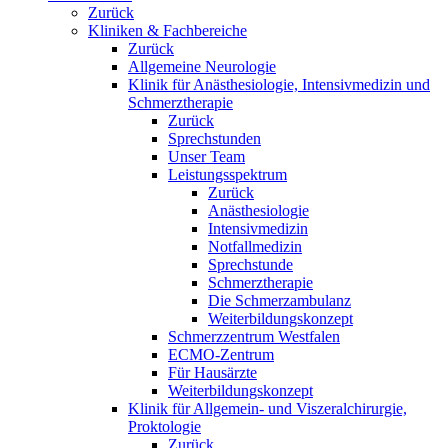
Zurück
Kliniken & Fachbereiche
Zurück
Allgemeine Neurologie
Klinik für Anästhesiologie, Intensivmedizin und
Schmerztherapie
Zurück
Sprechstunden
Unser Team
Leistungsspektrum
Zurück
Anästhesiologie
Intensivmedizin
Notfallmedizin
Sprechstunde
Schmerztherapie
Die Schmerzambulanz
Weiterbildungskonzept
Schmerzzentrum Westfalen
ECMO-Zentrum
Für Hausärzte
Weiterbildungskonzept
Klinik für Allgemein- und Viszeralchirurgie,
Proktologie
Zurück