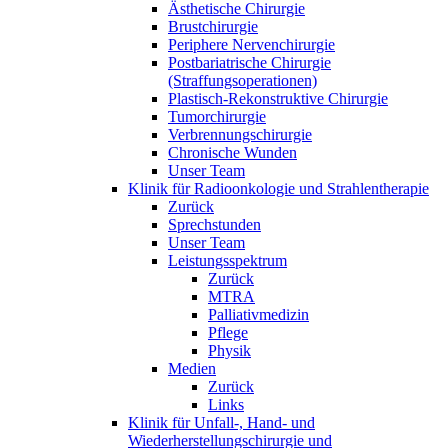
Ästhetische Chirurgie
Brustchirurgie
Periphere Nervenchirurgie
Postbariatrische Chirurgie
(Straffungsoperationen)
Plastisch-Rekonstruktive Chirurgie
Tumorchirurgie
Verbrennungschirurgie
Chronische Wunden
Unser Team
Klinik für Radioonkologie und Strahlentherapie
Zurück
Sprechstunden
Unser Team
Leistungsspektrum
Zurück
MTRA
Palliativmedizin
Pflege
Physik
Medien
Zurück
Links
Klinik für Unfall-, Hand- und
Wiederherstellungschirurgie und