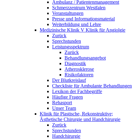
Ambulanz / Patientenmanagement
Schmerzzentrum Westfalen
Veranstaltungen
Presse und Informationsmaterial
Weiterbildung und Lehre
Medizinische Klinik V Klinik für Angiolgie
Zurück
Sprechstunden
Leistungsspektrum
Zurück
Behandlungsangebot
Diagnostik
Atherosklerose
Risikofaktoren
Der Blutkreislauf
Checkliste für Ambulante Behandlungen
Lexikon der Fachbegriffe
Häufige Fragen
Rehasport
Unser Team
Klinik für Plastische, Rekonstruktive;
Ästhetische Chirurgie und Handchirurgie
Zurück
Sprechstunden
Handchirurgie