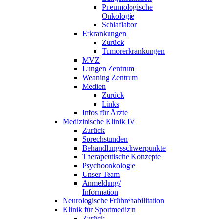
Pneumologische
Onkologie
Schlaflabor
Erkrankungen
Zurück
Tumorerkrankungen
MVZ
Lungen Zentrum
Weaning Zentrum
Medien
Zurück
Links
Infos für Ärzte
Medizinische Klinik IV
Zurück
Sprechstunden
Behandlungsschwerpunkte
Therapeutische Konzepte
Psychoonkologie
Unser Team
Anmeldung/
Information
Neurologische Frührehabilitation
Klinik für Sportmedizin
Zurück