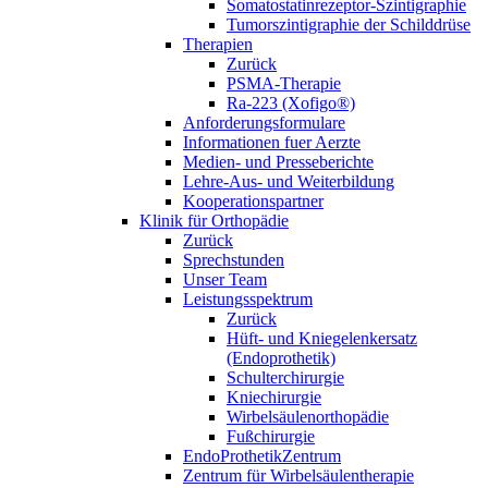
Somatostatinrezeptor-Szintigraphie
Tumorszintigraphie der Schilddrüse
Therapien
Zurück
PSMA-Therapie
Ra-223 (Xofigo®)
Anforderungsformulare
Informationen fuer Aerzte
Medien- und Presseberichte
Lehre-Aus- und Weiterbildung
Kooperationspartner
Klinik für Orthopädie
Zurück
Sprechstunden
Unser Team
Leistungsspektrum
Zurück
Hüft- und Kniegelenkersatz
(Endoprothetik)
Schulterchirurgie
Kniechirurgie
Wirbelsäulenorthopädie
Fußchirurgie
EndoProthetikZentrum
Zentrum für Wirbelsäulentherapie