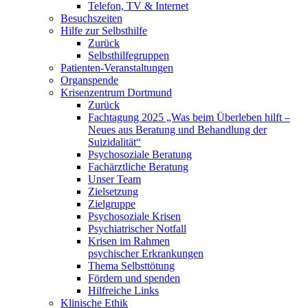
Telefon, TV & Internet
Besuchszeiten
Hilfe zur Selbsthilfe
Zurück
Selbsthilfegruppen
Patienten-Veranstaltungen
Organspende
Krisenzentrum Dortmund
Zurück
Fachtagung 2025 „Was beim Überleben hilft –
Neues aus Beratung und Behandlung der
Suizidalität“
Psychosoziale Beratung
Fachärztliche Beratung
Unser Team
Zielsetzung
Zielgruppe
Psychosoziale Krisen
Psychiatrischer Notfall
Krisen im Rahmen
psychischer Erkrankungen
Thema Selbsttötung
Fördern und spenden
Hilfreiche Links
Klinische Ethik