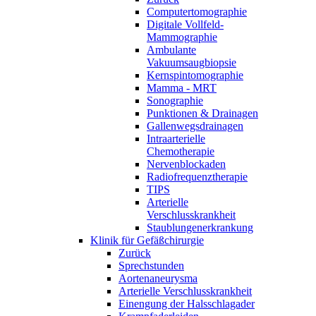
Computertomographie
Digitale Vollfeld-
Mammographie
Ambulante
Vakuumsaugbiopsie
Kernspintomographie
Mamma - MRT
Sonographie
Punktionen & Drainagen
Gallenwegsdrainagen
Intraarterielle
Chemotherapie
Nervenblockaden
Radiofrequenztherapie
TIPS
Arterielle
Verschlusskrankheit
Staublungenerkrankung
Klinik für Gefäßchirurgie
Zurück
Sprechstunden
Aortenaneurysma
Arterielle Verschlusskrankheit
Einengung der Halsschlagader