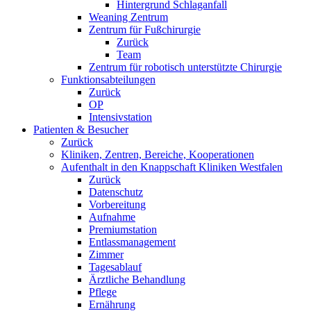
Hintergrund Schlaganfall
Weaning Zentrum
Zentrum für Fußchirurgie
Zurück
Team
Zentrum für robotisch unterstützte Chirurgie
Funktionsabteilungen
Zurück
OP
Intensivstation
Patienten & Besucher
Zurück
Kliniken, Zentren, Bereiche, Kooperationen
Aufenthalt in den Knappschaft Kliniken Westfalen
Zurück
Datenschutz
Vorbereitung
Aufnahme
Premiumstation
Entlassmanagement
Zimmer
Tagesablauf
Ärztliche Behandlung
Pflege
Ernährung