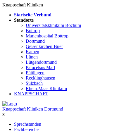
Knappschaft Kliniken
Startseite Verbund
Standorte
Universitätsklinikum Bochum
Bottrop
Marienhospital Bottrop
Dortmund
Gelsenkirchen-Buer
Kamen
Lünen
Lütgendortmund
Paracelsus Marl
Püttlingen
Recklinghausen
Sulzbach
Rhein-Maas Klinikum
KNAPPSCHAFT
Knappschaft Kliniken Dortmund
x
Sprechstunden
Fachbereiche