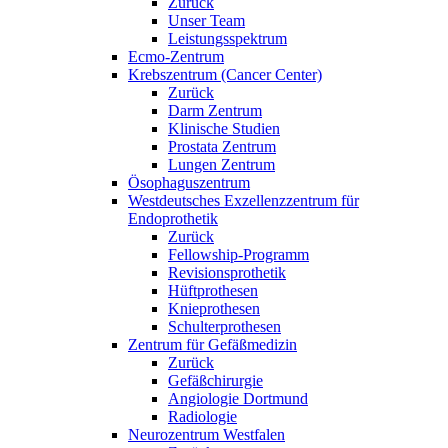
Zurück
Unser Team
Leistungsspektrum
Ecmo-Zentrum
Krebszentrum (Cancer Center)
Zurück
Darm Zentrum
Klinische Studien
Prostata Zentrum
Lungen Zentrum
Ösophaguszentrum
Westdeutsches Exzellenzzentrum für
Endoprothetik
Zurück
Fellowship-Programm
Revisionsprothetik
Hüftprothesen
Knieprothesen
Schulterprothesen
Zentrum für Gefäßmedizin
Zurück
Gefäßchirurgie
Angiologie Dortmund
Radiologie
Neurozentrum Westfalen