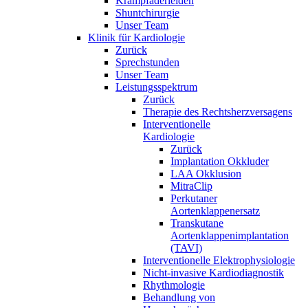
Krampfaderleiden
Shuntchirurgie
Unser Team
Klinik für Kardiologie
Zurück
Sprechstunden
Unser Team
Leistungsspektrum
Zurück
Therapie des Rechtsherzversagens
Interventionelle
Kardiologie
Zurück
Implantation Okkluder
LAA Okklusion
MitraClip
Perkutaner
Aortenklappenersatz
Transkutane
Aortenklappenimplantation
(TAVI)
Interventionelle Elektrophysiologie
Nicht-invasive Kardiodiagnostik
Rhythmologie
Behandlung von