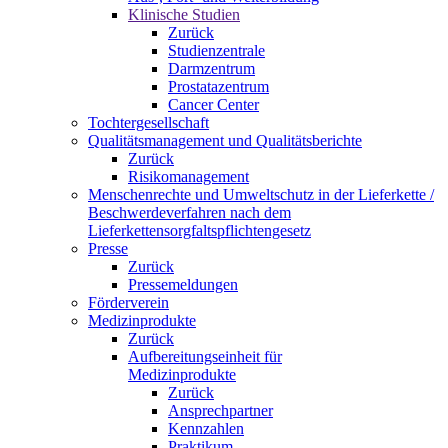
Klinische Studien
Zurück
Studienzentrale
Darmzentrum
Prostatazentrum
Cancer Center
Tochtergesellschaft
Qualitätsmanagement und Qualitätsberichte
Zurück
Risikomanagement
Menschenrechte und Umweltschutz in der Lieferkette /
Beschwerdeverfahren nach dem
Lieferkettensorgfaltspflichtengesetz
Presse
Zurück
Pressemeldungen
Förderverein
Medizinprodukte
Zurück
Aufbereitungseinheit für
Medizinprodukte
Zurück
Ansprechpartner
Kennzahlen
Praktikum