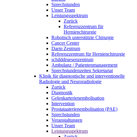
Sprechstunden
Unser Team
Leistungsspektrum
Zurück
Referenzzentrum für
Hernienchirurgie
Robotisch unterstützte Chirurgie
Cancer Center
Darm Zentrum
Referenzzentrum für Hernienchirurgie
schilddruesenzentrum
Ambulanz / Patientenmanagement
Sprechstundenzeiten Sekretariat
Klinik für diagnostische und interventionelle
Radiologie und Neuroradiologie
Zurück
Diagnostik
Gelenkarterienembolisation
Intervention
Prostataaterienembolisation (PAE)
Sprechstunden
Veranstaltungen
Unser Team
Leistungsspektrum
Zurück