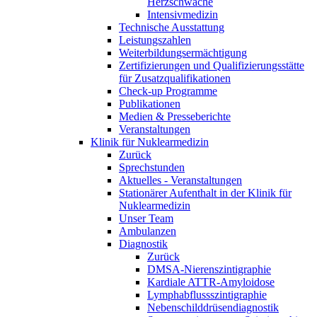
Herzschwäche
Intensivmedizin
Technische Ausstattung
Leistungszahlen
Weiterbildungsermächtigung
Zertifizierungen und Qualifizierungsstätte
für Zusatzqualifikationen
Check-up Programme
Publikationen
Medien & Presseberichte
Veranstaltungen
Klinik für Nuklearmedizin
Zurück
Sprechstunden
Aktuelles - Veranstaltungen
Stationärer Aufenthalt in der Klinik für
Nuklearmedizin
Unser Team
Ambulanzen
Diagnostik
Zurück
DMSA-Nierenszintigraphie
Kardiale ATTR-Amyloidose
Lymphabflussszintigraphie
Nebenschilddrüsendiagnostik