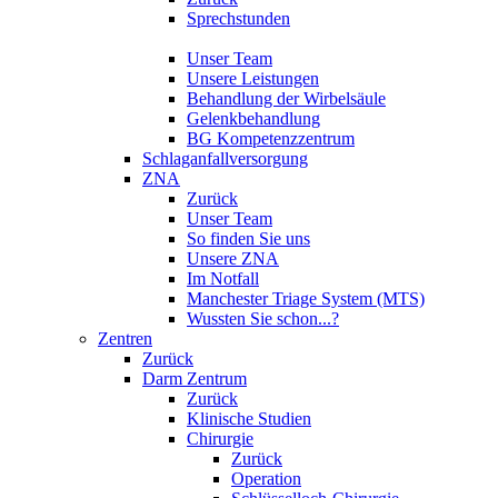
Sprechstunden
Unser Team
Unsere Leistungen
Behandlung der Wirbelsäule
Gelenkbehandlung
BG Kompetenzzentrum
Schlaganfallversorgung
ZNA
Zurück
Unser Team
So finden Sie uns
Unsere ZNA
Im Notfall
Manchester Triage System (MTS)
Wussten Sie schon...?
Zentren
Zurück
Darm Zentrum
Zurück
Klinische Studien
Chirurgie
Zurück
Operation