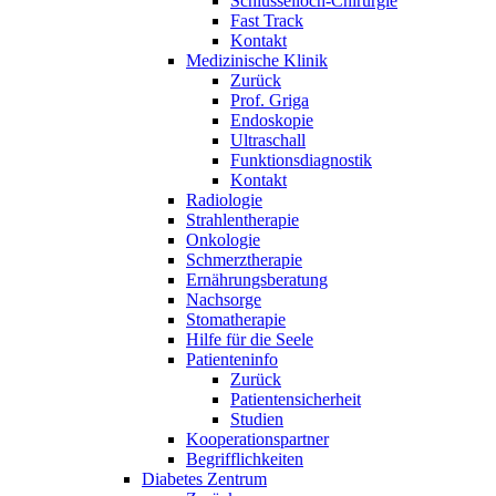
Schlüsselloch-Chirurgie
Fast Track
Kontakt
Medizinische Klinik
Zurück
Prof. Griga
Endoskopie
Ultraschall
Funktionsdiagnostik
Kontakt
Radiologie
Strahlentherapie
Onkologie
Schmerztherapie
Ernährungsberatung
Nachsorge
Stomatherapie
Hilfe für die Seele
Patienteninfo
Zurück
Patientensicherheit
Studien
Kooperationspartner
Begrifflichkeiten
Diabetes Zentrum