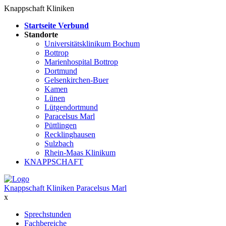
Knappschaft Kliniken
Startseite Verbund
Standorte
Universitätsklinikum Bochum
Bottrop
Marienhospital Bottrop
Dortmund
Gelsenkirchen-Buer
Kamen
Lünen
Lütgendortmund
Paracelsus Marl
Püttlingen
Recklinghausen
Sulzbach
Rhein-Maas Klinikum
KNAPPSCHAFT
Knappschaft Kliniken Paracelsus Marl
x
Sprechstunden
Fachbereiche