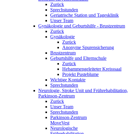
Zurück
Sprechstunden
Geriatrische Station und Tagesklinik
Unser Team
Gynäkologie und Geburtshilfe - Brustzentrum
Zurück
Gynäkologie
Zurück
Anonyme Spurensicherung
Brustzentrum
Geburtshilfe und Elternschule
Zurück
Hebammengeleiteter Kreisssaal
Projekt Pusteblume
Wichtige Kontakte
Sprechstunden
Neurologie, Stroke Unit und Frührehabilitation,
Parkinson-Zentrum
Zurück
Unser Team
Sprechstunden
Parkinson-Zentrum
MoveVest
Neurologische
Frührehabilitation