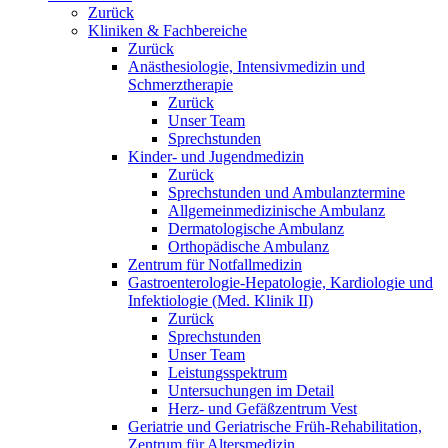
Zurück
Kliniken & Fachbereiche
Zurück
Anästhesiologie, Intensivmedizin und
Schmerztherapie
Zurück
Unser Team
Sprechstunden
Kinder- und Jugendmedizin
Zurück
Sprechstunden und Ambulanztermine
Allgemeinmedizinische Ambulanz
Dermatologische Ambulanz
Orthopädische Ambulanz
Zentrum für Notfallmedizin
Gastroenterologie-Hepatologie, Kardiologie und
Infektiologie (Med. Klinik II)
Zurück
Sprechstunden
Unser Team
Leistungsspektrum
Untersuchungen im Detail
Herz- und Gefäßzentrum Vest
Geriatrie und Geriatrische Früh-Rehabilitation,
Zentrum für Altersmedizin