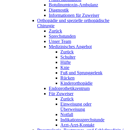
Botulinumtoxin-Ambulanz
Diagnostik
Informationen für Zuweiser
Orthopädie und spezielle orthopädische
Chirurgie
Zurück
Sprechstunden
Unser Team
Medizinisches Angebot
Zurück
Schulter
Hüfte
Knie
Fuß und Sprunggelenk
Rücken
Kinderorthopädie
Endoprothetikzentrum
Für Zuweiser
Zurück
Einweisung oder
Überweisung
Notfall
Indikationssprechstunde
Arzt-Arzt-Kontakt