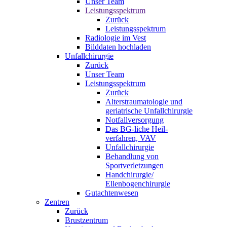
Unser Team
Leistungsspektrum
Zurück
Leistungsspektrum
Radiologie im Vest
Bilddaten hochladen
Unfallchirurgie
Zurück
Unser Team
Leistungsspektrum
Zurück
Alterstraumatologie und
geriatrische Unfallchirurgie
Notfallversorgung
Das BG-liche Heil-
verfahren, VAV
Unfallchirurgie
Behandlung von
Sportverletzungen
Handchirurgie/
Ellenbogenchirurgie
Gutachtenwesen
Zentren
Zurück
Brustzentrum