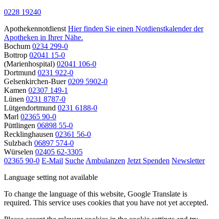
0228 19240
Apothekennotdienst
Hier finden Sie einen Notdienstkalender der
Apotheken in Ihrer Nähe.
Bochum
0234 299-0
Bottrop
02041 15-0
(Marienhospital)
02041 106-0
Dortmund
0231 922-0
Gelsenkirchen-Buer
0209 5902-0
Kamen
02307 149-1
Lünen
0231 8787-0
Lütgendortmund
0231 6188-0
Marl
02365 90-0
Püttlingen
06898 55-0
Recklinghausen
02361 56-0
Sulzbach
06897 574-0
Würselen
02405 62-3305
02365 90-0
E-Mail
Suche
Ambulanzen
Jetzt Spenden
Newsletter
Language setting not available
To change the language of this website, Google Translate is
required. This service uses cookies that you have not yet accepted.