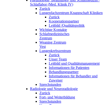
Pneumologie, Beatmungs- und Schlafmedizin /
Schlaflabor (Med. Klinik IV)
Zurück
Lungenfachzentrum Knappschaft Kliniken
Zurück
Kooperationspartner
Leitbild /Qualitätspolitik
Wichtige Kontakte
Schlafmedizinisches
Zentrum
Weaning Zentrum
Vest
Lungenkrebszentrum
Zurück
Unser Team
Leitbild und Qualitätsmanagement
Informationen für Patienten
Behandlungspartner
Informationen für Behandler und
Zuweiser
Sprechstunden
Radiologie und Neuroradiologie
Zurück
Fort- und Weiterbildung
Sprechstunden