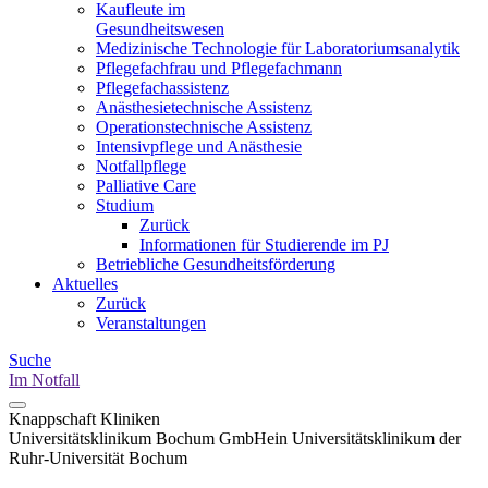
Kaufleute im
Gesundheitswesen
Medizinische Technologie für Laboratoriumsanalytik
Pflegefachfrau und Pflegefachmann
Pflegefachassistenz
Anästhesietechnische Assistenz
Operationstechnische Assistenz
Intensivpflege und Anästhesie
Notfallpflege
Palliative Care
Studium
Zurück
Informationen für Studierende im PJ
Betriebliche Gesundheitsförderung
Aktuelles
Zurück
Veranstaltungen
Suche
Im Notfall
Knappschaft Kliniken
Universitätsklinikum Bochum GmbH
ein Universitätsklinikum der
Ruhr-Universität Bochum