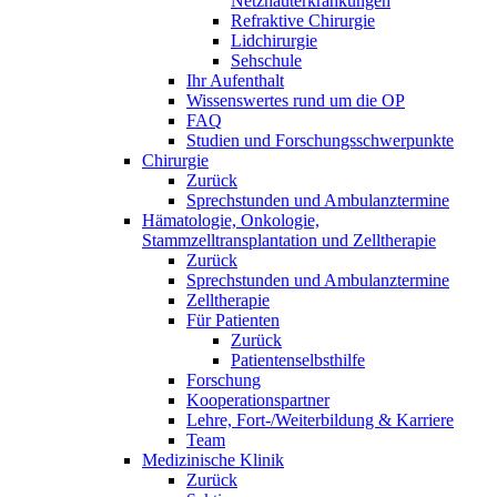
Netzhauterkrankungen
Refraktive Chirurgie
Lidchirurgie
Sehschule
Ihr Aufenthalt
Wissenswertes rund um die OP
FAQ
Studien und Forschungsschwerpunkte
Chirurgie
Zurück
Sprechstunden und Ambulanztermine
Hämatologie, Onkologie,
Stammzelltransplantation und Zelltherapie
Zurück
Sprechstunden und Ambulanztermine
Zelltherapie
Für Patienten
Zurück
Patientenselbsthilfe
Forschung
Kooperationspartner
Lehre, Fort-/Weiterbildung & Karriere
Team
Medizinische Klinik
Zurück