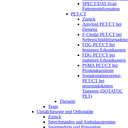
SPECT/DAT-Scan
Patienteninformation
PET-CT
Zurück
Amyloid PET/CT bei
Demenz
F-Cholin PET/CT bei
Nebenschilddrüsenaden
FDG PET/CT bei
benignen Erkrankungen
FDG PET/CT bei
malignen Erkrankungen
PSMA PET/CT bei
Prostatakarzinom
Somatostatinrezeptor-
PET/CT bei
neuroendokrinen
Tumoren (DOTATOC
PET)
Therapie
Team
Unfallchirurgie und Orthopädie
Zurück
Sprechstunden und Ambulanztermine
Sportmedizin und Prävention