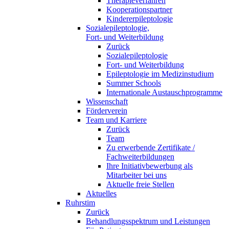
Therapieverfahren
Kooperationspartner
Kindererpileptologie
Sozialepileptologie,
Fort- und Weiterbildung
Zurück
Sozialepileptologie
Fort- und Weiterbildung
Epileptologie im Medizinstudium
Summer Schools
Internationale Austauschprogramme
Wissenschaft
Förderverein
Team und Karriere
Zurück
Team
Zu erwerbende Zertifikate /
Fachweiterbildungen
Ihre Initiativbewerbung als
Mitarbeiter bei uns
Aktuelle freie Stellen
Aktuelles
Ruhrstim
Zurück
Behandlungsspektrum und Leistungen