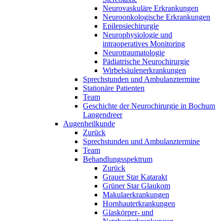
Neurovaskuläre Erkrankungen
Neuroonkologische Erkrankungen
Epilepsiechirurgie
Neurophysiologie und
intraoperatives Monitoring
Neurotraumatologie
Pädiatrische Neurochirurgie
Wirbelsäulenerkrankungen
Sprechstunden und Ambulanztermine
Stationäre Patienten
Team
Geschichte der Neurochirurgie in Bochum
Langendreer
Augenheilkunde
Zurück
Sprechstunden und Ambulanztermine
Team
Behandlungsspektrum
Zurück
Grauer Star Katarakt
Grüner Star Glaukom
Makulaerkrankungen
Hornhauterkrankungen
Glaskörper- und