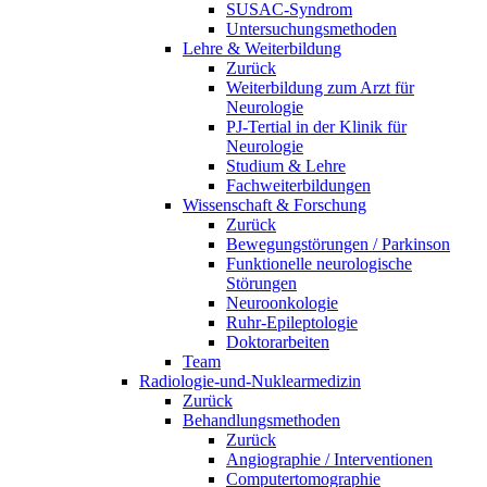
SUSAC-Syndrom
Untersuchungsmethoden
Lehre & Weiterbildung
Zurück
Weiterbildung zum Arzt für
Neurologie
PJ-Tertial in der Klinik für
Neurologie
Studium & Lehre
Fachweiterbildungen
Wissenschaft & Forschung
Zurück
Bewegungstörungen / Parkinson
Funktionelle neurologische
Störungen
Neuroonkologie
Ruhr-Epileptologie
Doktorarbeiten
Team
Radiologie-und-Nuklearmedizin
Zurück
Behandlungsmethoden
Zurück
Angiographie / Interventionen
Computertomographie