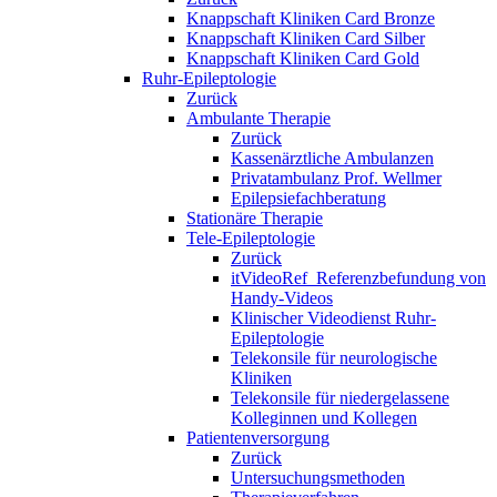
Knappschaft Kliniken Card Bronze
Knappschaft Kliniken Card Silber
Knappschaft Kliniken Card Gold
Ruhr-Epileptologie
Zurück
Ambulante Therapie
Zurück
Kassenärztliche Ambulanzen
Privatambulanz Prof. Wellmer
Epilepsiefachberatung
Stationäre Therapie
Tele-Epileptologie
Zurück
itVideoRef_Referenzbefundung von
Handy-Videos
Klinischer Videodienst Ruhr-
Epileptologie
Telekonsile für neurologische
Kliniken
Telekonsile für niedergelassene
Kolleginnen und Kollegen
Patientenversorgung
Zurück
Untersuchungsmethoden