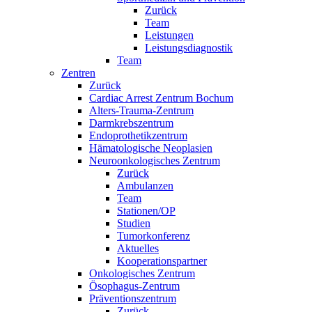
Zurück
Team
Leistungen
Leistungsdiagnostik
Team
Zentren
Zurück
Cardiac Arrest Zentrum Bochum
Alters-Trauma-Zentrum
Darmkrebszentrum
Endoprothetikzentrum
Hämatologische Neoplasien
Neuroonkologisches Zentrum
Zurück
Ambulanzen
Team
Stationen/OP
Studien
Tumorkonferenz
Aktuelles
Kooperationspartner
Onkologisches Zentrum
Ösophagus-Zentrum
Präventionszentrum
Zurück