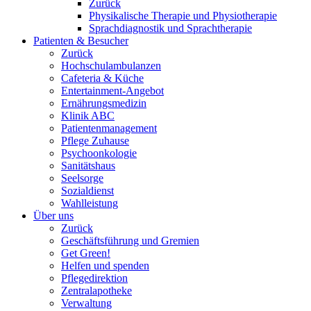
Zurück
Physikalische Therapie und Physiotherapie
Sprachdiagnostik und Sprachtherapie
Patienten & Besucher
Zurück
Hochschulambulanzen
Cafeteria & Küche
Entertainment-Angebot
Ernährungsmedizin
Klinik ABC
Patientenmanagement
Pflege Zuhause
Psychoonkologie
Sanitätshaus
Seelsorge
Sozialdienst
Wahlleistung
Über uns
Zurück
Geschäftsführung und Gremien
Get Green!
Helfen und spenden
Pflegedirektion
Zentralapotheke
Verwaltung