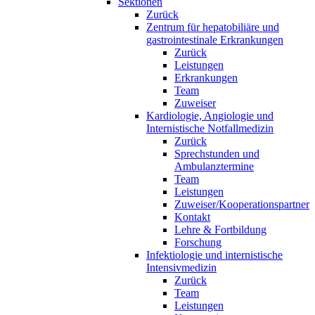
Sektionen
Zurück
Zentrum für hepatobiliäre und
gastrointestinale Erkrankungen
Zurück
Leistungen
Erkrankungen
Team
Zuweiser
Kardiologie, Angiologie und
Internistische Notfallmedizin
Zurück
Sprechstunden und
Ambulanztermine
Team
Leistungen
Zuweiser/Kooperationspartner
Kontakt
Lehre & Fortbildung
Forschung
Infektiologie und internistische
Intensivmedizin
Zurück
Team
Leistungen