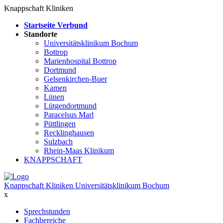
Knappschaft Kliniken
Startseite Verbund
Standorte
Universitätsklinikum Bochum
Bottrop
Marienhospital Bottrop
Dortmund
Gelsenkirchen-Buer
Kamen
Lünen
Lütgendortmund
Paracelsus Marl
Püttlingen
Recklinghausen
Sulzbach
Rhein-Maas Klinikum
KNAPPSCHAFT
Knappschaft Kliniken Universitätsklinikum Bochum
x
Sprechstunden
Fachbereiche