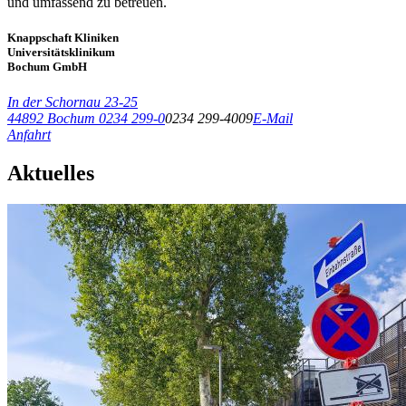
und umfassend zu betreuen.
Knappschaft Kliniken
Universitätsklinikum
Bochum GmbH
In der Schornau 23-25
44892 Bochum
0234 299-0
0234 299-4009
E-Mail
Anfahrt
Aktuelles