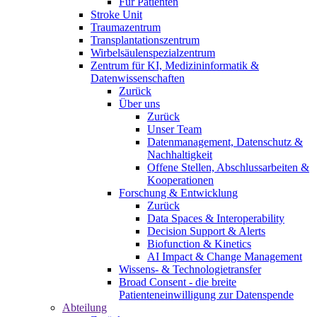
Für Patienten
Stroke Unit
Traumazentrum
Transplantationszentrum
Wirbelsäulenspezialzentrum
Zentrum für KI, Medizininformatik &
Datenwissenschaften
Zurück
Über uns
Zurück
Unser Team
Datenmanagement, Datenschutz &
Nachhaltigkeit
Offene Stellen, Abschlussarbeiten &
Kooperationen
Forschung & Entwicklung
Zurück
Data Spaces & Interoperability
Decision Support & Alerts
Biofunction & Kinetics
AI Impact & Change Management
Wissens- & Technologietransfer
Broad Consent - die breite
Patienteneinwilligung zur Datenspende
Abteilung