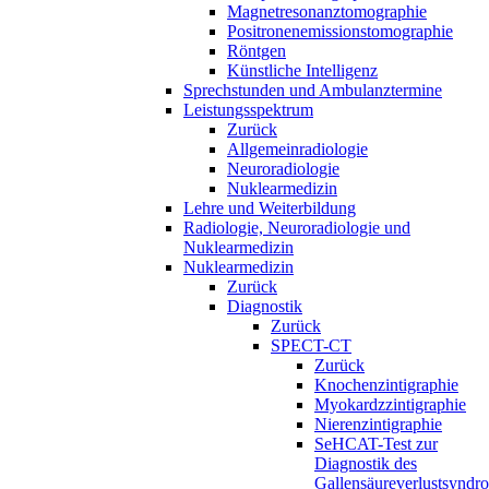
Magnetresonanztomographie
Positronenemissionstomographie
Röntgen
Künstliche Intelligenz
Sprechstunden und Ambulanztermine
Leistungsspektrum
Zurück
Allgemeinradiologie
Neuroradiologie
Nuklearmedizin
Lehre und Weiterbildung
Radiologie, Neuroradiologie und
Nuklearmedizin
Nuklearmedizin
Zurück
Diagnostik
Zurück
SPECT-CT
Zurück
Knochenzintigraphie
Myokardzzintigraphie
Nierenzintigraphie
SeHCAT-Test zur
Diagnostik des
Gallensäureverlustsyndr