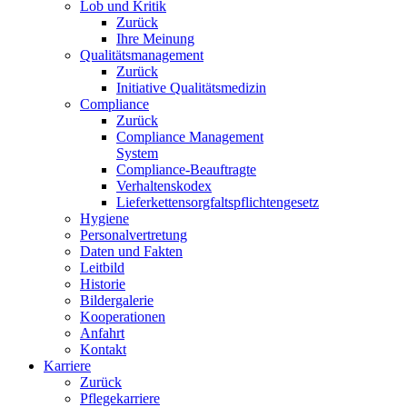
Lob und Kritik
Zurück
Ihre Meinung
Qualitätsmanagement
Zurück
Initiative Qualitätsmedizin
Compliance
Zurück
Compliance Management
System
Compliance-Beauftragte
Verhaltenskodex
Lieferkettensorgfaltspflichtengesetz
Hygiene
Personalvertretung
Daten und Fakten
Leitbild
Historie
Bildergalerie
Kooperationen
Anfahrt
Kontakt
Karriere
Zurück
Pflegekarriere