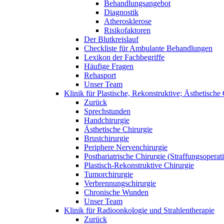
Behandlungsangebot
Diagnostik
Atherosklerose
Risikofaktoren
Der Blutkreislauf
Checkliste für Ambulante Behandlungen
Lexikon der Fachbegriffe
Häufige Fragen
Rehasport
Unser Team
Klinik für Plastische, Rekonstruktive; Ästhetisch
Zurück
Sprechstunden
Handchirurgie
Ästhetische Chirurgie
Brustchirurgie
Periphere Nervenchirurgie
Postbariatrische Chirurgie (Straffungsoperat
Plastisch-Rekonstruktive Chirurgie
Tumorchirurgie
Verbrennungschirurgie
Chronische Wunden
Unser Team
Klinik für Radioonkologie und Strahlentherapie
Zurück