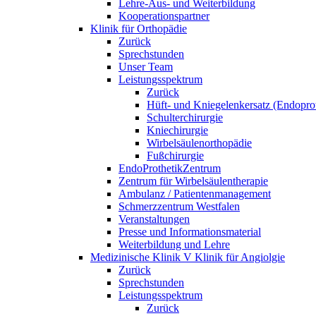
Lehre-Aus- und Weiterbildung
Kooperationspartner
Klinik für Orthopädie
Zurück
Sprechstunden
Unser Team
Leistungsspektrum
Zurück
Hüft- und Kniegelenkersatz (Endoprot
Schulterchirurgie
Kniechirurgie
Wirbelsäulenorthopädie
Fußchirurgie
EndoProthetikZentrum
Zentrum für Wirbelsäulentherapie
Ambulanz / Patientenmanagement
Schmerzzentrum Westfalen
Veranstaltungen
Presse und Informationsmaterial
Weiterbildung und Lehre
Medizinische Klinik V Klinik für Angiolgie
Zurück
Sprechstunden
Leistungsspektrum
Zurück