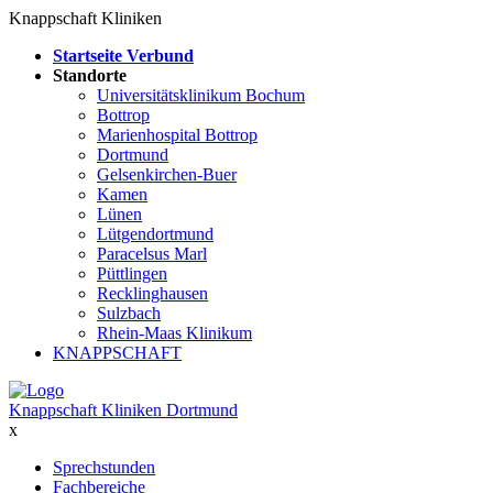
Knappschaft Kliniken
Startseite Verbund
Standorte
Universitätsklinikum Bochum
Bottrop
Marienhospital Bottrop
Dortmund
Gelsenkirchen-Buer
Kamen
Lünen
Lütgendortmund
Paracelsus Marl
Püttlingen
Recklinghausen
Sulzbach
Rhein-Maas Klinikum
KNAPPSCHAFT
Knappschaft Kliniken Dortmund
x
Sprechstunden
Fachbereiche