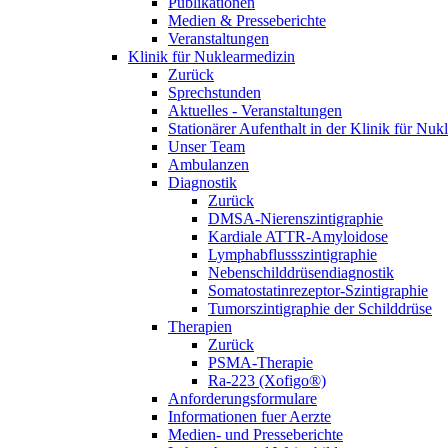
Publikationen
Medien & Presseberichte
Veranstaltungen
Klinik für Nuklearmedizin
Zurück
Sprechstunden
Aktuelles - Veranstaltungen
Stationärer Aufenthalt in der Klinik für Nuk
Unser Team
Ambulanzen
Diagnostik
Zurück
DMSA-Nierenszintigraphie
Kardiale ATTR-Amyloidose
Lymphabflussszintigraphie
Nebenschilddrüsendiagnostik
Somatostatinrezeptor-Szintigraphie
Tumorszintigraphie der Schilddrüse
Therapien
Zurück
PSMA-Therapie
Ra-223 (Xofigo®)
Anforderungsformulare
Informationen fuer Aerzte
Medien- und Presseberichte