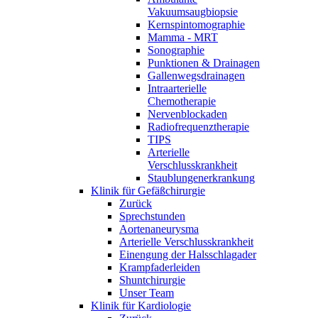
Vakuumsaugbiopsie
Kernspintomographie
Mamma - MRT
Sonographie
Punktionen & Drainagen
Gallenwegsdrainagen
Intraarterielle
Chemotherapie
Nervenblockaden
Radiofrequenztherapie
TIPS
Arterielle
Verschlusskrankheit
Staublungenerkrankung
Klinik für Gefäßchirurgie
Zurück
Sprechstunden
Aortenaneurysma
Arterielle Verschlusskrankheit
Einengung der Halsschlagader
Krampfaderleiden
Shuntchirurgie
Unser Team
Klinik für Kardiologie