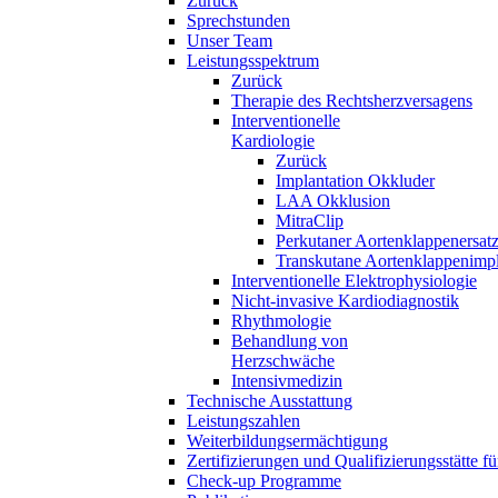
Zurück
Sprechstunden
Unser Team
Leistungsspektrum
Zurück
Therapie des Rechtsherzversagens
Interventionelle
Kardiologie
Zurück
Implantation Okkluder
LAA Okklusion
MitraClip
Perkutaner Aortenklappenersat
Transkutane Aortenklappenimpl
Interventionelle Elektrophysiologie
Nicht-invasive Kardiodiagnostik
Rhythmologie
Behandlung von
Herzschwäche
Intensivmedizin
Technische Ausstattung
Leistungszahlen
Weiterbildungsermächtigung
Zertifizierungen und Qualifizierungsstätte f
Check-up Programme