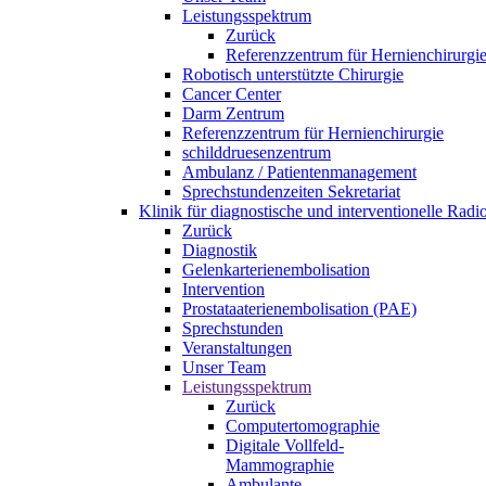
Leistungsspektrum
Zurück
Referenzzentrum für Hernienchirurgi
Robotisch unterstützte Chirurgie
Cancer Center
Darm Zentrum
Referenzzentrum für Hernienchirurgie
schilddruesenzentrum
Ambulanz / Patientenmanagement
Sprechstundenzeiten Sekretariat
Klinik für diagnostische und interventionelle Rad
Zurück
Diagnostik
Gelenkarterienembolisation
Intervention
Prostataaterienembolisation (PAE)
Sprechstunden
Veranstaltungen
Unser Team
Leistungsspektrum
Zurück
Computertomographie
Digitale Vollfeld-
Mammographie
Ambulante