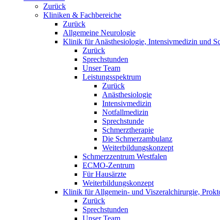
Zurück
Kliniken & Fachbereiche
Zurück
Allgemeine Neurologie
Klinik für Anästhesiologie, Intensivmedizin und S
Zurück
Sprechstunden
Unser Team
Leistungsspektrum
Zurück
Anästhesiologie
Intensivmedizin
Notfallmedizin
Sprechstunde
Schmerztherapie
Die Schmerzambulanz
Weiterbildungskonzept
Schmerzzentrum Westfalen
ECMO-Zentrum
Für Hausärzte
Weiterbildungskonzept
Klinik für Allgemein- und Viszeralchirurgie, Prokt
Zurück
Sprechstunden
Unser Team