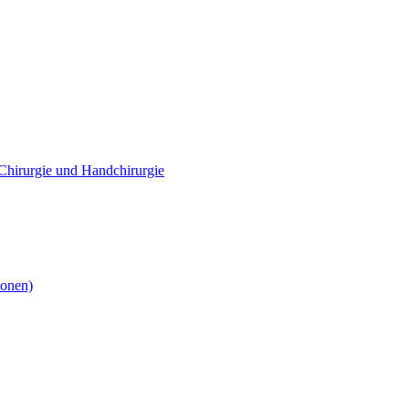
e Chirurgie und Handchirurgie
ionen)