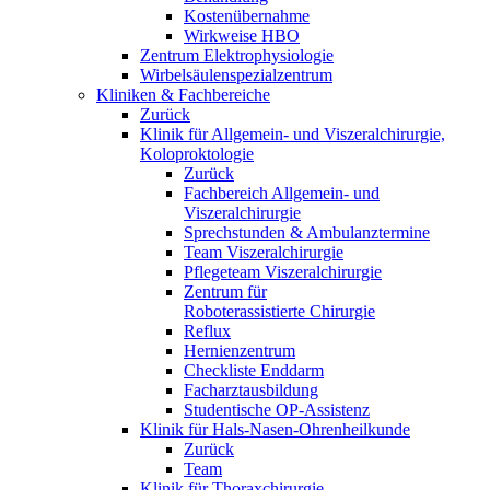
Kostenübernahme
Wirkweise HBO
Zentrum Elektrophysiologie
Wirbelsäulenspezialzentrum
Kliniken & Fachbereiche
Zurück
Klinik für Allgemein- und Viszeralchirurgie,
Koloproktologie
Zurück
Fachbereich Allgemein- und
Viszeralchirurgie
Sprechstunden & Ambulanztermine
Team Viszeralchirurgie
Pflegeteam Viszeralchirurgie
Zentrum für
Roboterassistierte Chirurgie
Reflux
Hernienzentrum
Checkliste Enddarm
Facharztausbildung
Studentische OP-Assistenz
Klinik für Hals-Nasen-Ohrenheilkunde
Zurück
Team
Klinik für Thoraxchirurgie