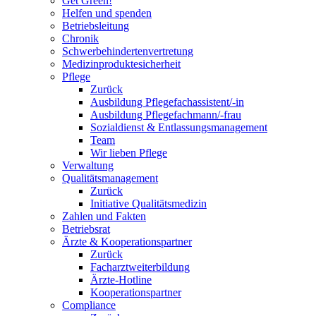
Get Green!
Helfen und spenden
Betriebsleitung
Chronik
Schwerbehindertenvertretung
Medizinproduktesicherheit
Pflege
Zurück
Ausbildung Pflegefachassistent/-in
Ausbildung Pflegefachmann/-frau
Sozialdienst & Entlassungsmanagement
Team
Wir lieben Pflege
Verwaltung
Qualitätsmanagement
Zurück
Initiative Qualitätsmedizin
Zahlen und Fakten
Betriebsrat
Ärzte & Kooperationspartner
Zurück
Facharztweiterbildung
Ärzte-Hotline
Kooperationspartner
Compliance