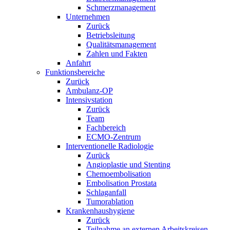
Schmerzmanagement
Unternehmen
Zurück
Betriebsleitung
Qualitätsmanagement
Zahlen und Fakten
Anfahrt
Funktionsbereiche
Zurück
Ambulanz-OP
Intensivstation
Zurück
Team
Fachbereich
ECMO-Zentrum
Interventionelle Radiologie
Zurück
Angioplastie und Stenting
Chemoembolisation
Embolisation Prostata
Schlaganfall
Tumorablation
Krankenhaushygiene
Zurück
Teilnahme an externen Arbeitskreisen