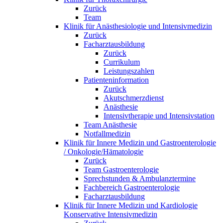
Zurück
Team
Klinik für Anästhesiologie und Intensivmedizin
Zurück
Facharztausbildung
Zurück
Currikulum
Leistungszahlen
Patienteninformation
Zurück
Akutschmerzdienst
Anästhesie
Intensivtherapie und Intensivstation
Team Anästhesie
Notfallmedizin
Klinik für Innere Medizin und Gastroenterologie
/ Onkologie/Hämatologie
Zurück
Team Gastroenterologie
Sprechstunden & Ambulanztermine
Fachbereich Gastroenterologie
Facharztausbildung
Klinik für Innere Medizin und Kardiologie
Konservative Intensivmedizin