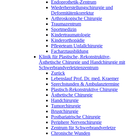
Endoprothetik-Zentrum
Wiederherstellungschirurgie und
Deformitätenkorrektur
Arthroskopische Chirurgie
Traumazentrum
Sportmedizin
Kindertraumatologie
Kinderorthopädie
Pflegeteam Unfallchirurgie
Facharztausbildung
Klinik für Plastische, Rekonstruktive,
Ästhetische Chirurgie und Handchirurgie mit
Schwerbrandverletztenzentrum
Zurück
Lebenslauf Prof. Dr. med. Kraemer
Sprechstunden & Ambulanztermine
Plastisch-Rekonstruktive Chirurgie
Ästhetische Chirurgie
Handchirurgie
Tumorchirurgie
Brustchirurgie
Postbariatrische Chirurgie
Periphere Nervenchirurgie
Zentrum für Schwerbrandverletze
Chronische Wunden