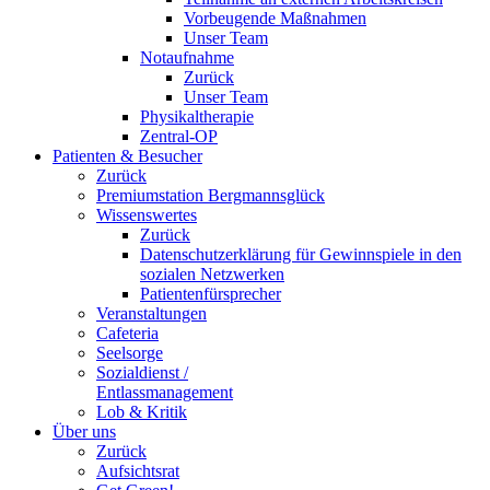
Vorbeugende Maßnahmen
Unser Team
Notaufnahme
Zurück
Unser Team
Physikaltherapie
Zentral-OP
Patienten & Besucher
Zurück
Premiumstation Bergmannsglück
Wissenswertes
Zurück
Datenschutzerklärung für Gewinnspiele in den
sozialen Netzwerken
Patientenfürsprecher
Veranstaltungen
Cafeteria
Seelsorge
Sozialdienst /
Entlassmanagement
Lob & Kritik
Über uns
Zurück
Aufsichtsrat