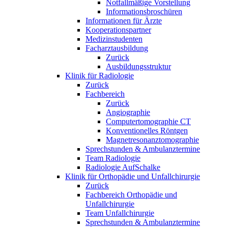
Notfallmäßige Vorstellung
Informationsbroschüren
Informationen für Ärzte
Kooperationspartner
Medizinstudenten
Facharztausbildung
Zurück
Ausbildungsstruktur
Klinik für Radiologie
Zurück
Fachbereich
Zurück
Angiographie
Computertomographie CT
Konventionelles Röntgen
Magnetresonanztomographie
Sprechstunden & Ambulanztermine
Team Radiologie
Radiologie AufSchalke
Klinik für Orthopädie und Unfallchirurgie
Zurück
Fachbereich Orthopädie und
Unfallchirurgie
Team Unfallchirurgie
Sprechstunden & Ambulanztermine