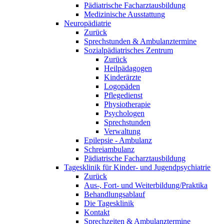
Pädiatrische Facharztausbildung
Medizinische Ausstattung
Neuropädiatrie
Zurück
Sprechstunden & Ambulanztermine
Sozialpädiatrisches Zentrum
Zurück
Heilpädagogen
Kinderärzte
Logopäden
Pflegedienst
Physiotherapie
Psychologen
Sprechstunden
Verwaltung
Epilepsie - Ambulanz
Schreiambulanz
Pädiatrische Facharztausbildung
Tagesklinik für Kinder- und Jugendpsychiatrie
Zurück
Aus-, Fort- und Weiterbildung/Praktika
Behandlungsablauf
Die Tagesklinik
Kontakt
Sprechzeiten & Ambulanztermine