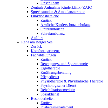
Unser Team
Zentrale Aufnahme Kinderklinik (ZAK)
Sprechstunden & Ambulanztermine
Funktionsbereiche
Zurück
Ärztliche Kinderschutzambulanz
Opferambulanz
Schreiambulanz
Anfahrt
Reha am Berger See
Zurück
Komfortapartments
Fachabteilungen
Zurück
Bewegungs- und Sporttherapie
Ergotherapie
Ernährungsberatung
Pflegedienst
Physiotherapie & Physikalische Therapie
Psychologischer Dienst
Rehabilitationsmedizin
Sozialdienst
Besonderheiten
Zurück
Diabetesmanagement