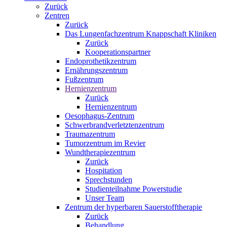
Zurück
Zentren
Zurück
Das Lungenfachzentrum Knappschaft Kliniken
Zurück
Kooperationspartner
Endoprothetikzentrum
Ernährungszentrum
Fußzentrum
Hernienzentrum
Zurück
Hernienzentrum
Oesophagus-Zentrum
Schwerbrandverletztenzentrum
Traumazentrum
Tumorzentrum im Revier
Wundtherapiezentrum
Zurück
Hospitation
Sprechstunden
Studienteilnahme Powerstudie
Unser Team
Zentrum der hyperbaren Sauerstofftherapie
Zurück
Behandlung