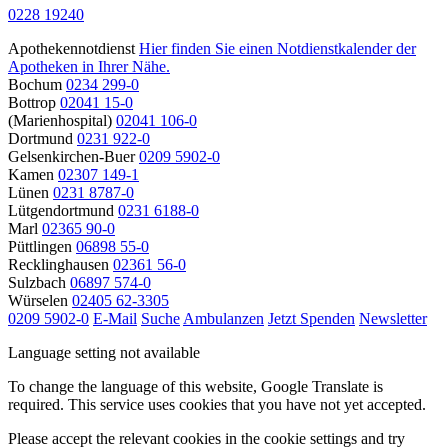
0228 19240
Apothekennotdienst
Hier finden Sie einen Notdienstkalender der
Apotheken in Ihrer Nähe.
Bochum
0234 299-0
Bottrop
02041 15-0
(Marienhospital)
02041 106-0
Dortmund
0231 922-0
Gelsenkirchen-Buer
0209 5902-0
Kamen
02307 149-1
Lünen
0231 8787-0
Lütgendortmund
0231 6188-0
Marl
02365 90-0
Püttlingen
06898 55-0
Recklinghausen
02361 56-0
Sulzbach
06897 574-0
Würselen
02405 62-3305
0209 5902-0
E-Mail
Suche
Ambulanzen
Jetzt Spenden
Newsletter
Language setting not available
To change the language of this website, Google Translate is
required. This service uses cookies that you have not yet accepted.
Please accept the relevant cookies in the cookie settings and try