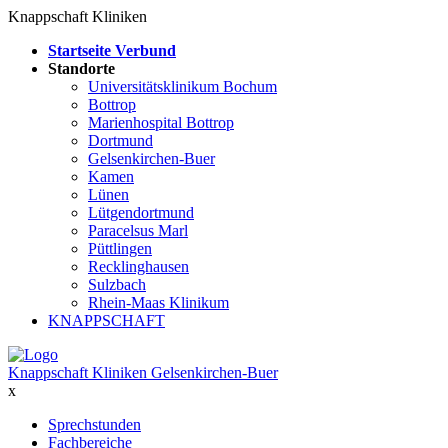
Knappschaft Kliniken
Startseite Verbund
Standorte
Universitätsklinikum Bochum
Bottrop
Marienhospital Bottrop
Dortmund
Gelsenkirchen-Buer
Kamen
Lünen
Lütgendortmund
Paracelsus Marl
Püttlingen
Recklinghausen
Sulzbach
Rhein-Maas Klinikum
KNAPPSCHAFT
Knappschaft Kliniken Gelsenkirchen-Buer
x
Sprechstunden
Fachbereiche