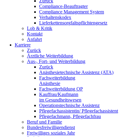
Zurück
Compliance-Beauftragter
Compliance Management System
Verhaltenskodex
Lieferkettensorgfaltspflichtengesetz
Lob & Kritik
Kontakt
Anfahrt
Karriere
Zurück
Ärztliche Weiterbildung
Aus-, Fort- und Weiterbildung
Zurück
Anästhesietechnische Assistenz (ATA)
Fachweiterbildung
Anästhesie
Fachweiterbildung OP
Kauffrau/Kaufmann
im Gesundheitswesen
Operationstechnische Assistenz
Pflegefachassistentin/ Pflegefachassistent
Pflegefachmann, Pflegefachfrau
Beruf und Familie
Bundesfreiwilligendienst
Freiwilliges soziales Jahr