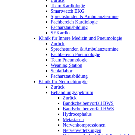
Zurück
Team Kardiologie
Smartwatch EKG
Sprechstunden & Ambulanztermine
Fachbereich Kardiologie
Facharztausbildung
SEKardio
Klinik für Innere Medizin und Pneumologie
Zurück
Sprechstunden & Ambulanztermine
Fachbereich Pneumologie
Team Pneumologie
Weaning-Station
Schlaflabor
Facharztausbildung
Klinik für Neurochirurgie
Zurück
Behandlungsspektrum
Zurück
Bandscheibenvorfall BWS
Bandscheibenvorfall HWS
Hydrocephalus
Metastasen
Nervenkompressionen
Nervenverletzungen