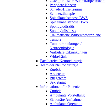
Osteoporotische Wirbelkörperbrüche
Periphere Nerven
Schädel-Hirn-Trauma
Schmerztherapie
Spinalkanalstenose BWS
Spinalkanalstenose HWS
Spondylodiszitis
Spondylolisthesis
Traumatische Wirbelkörperbrüche
Tumore
Tumorerkrankungen/
Neuroonkologie
Vaskuläre Erkrankungen
Wirbelsäule
Fachbereich Neurochirurgie
Team der Neurochirurgie
Zurück
Ärzteteam
Pflegeteam
Sekretariat
Informationen für Patienten
Zurück
Ambulante Vorstellung
Stationäre Aufnahme
Ambulante Operation