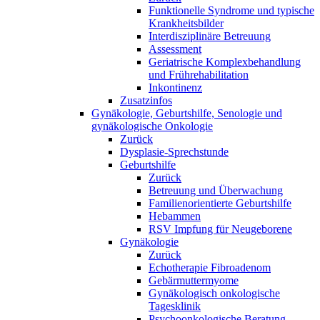
Funktionelle Syndrome und typische
Krankheitsbilder
Interdisziplinäre Betreuung
Assessment
Geriatrische Komplexbehandlung
und Frührehabilitation
Inkontinenz
Zusatzinfos
Gynäkologie, Geburtshilfe, Senologie und
gynäkologische Onkologie
Zurück
Dysplasie-Sprechstunde
Geburtshilfe
Zurück
Betreuung und Überwachung
Familienorientierte Geburtshilfe
Hebammen
RSV Impfung für Neugeborene
Gynäkologie
Zurück
Echotherapie Fibroadenom
Gebärmuttermyome
Gynäkologisch onkologische
Tagesklinik
Psychoonkologische Beratung