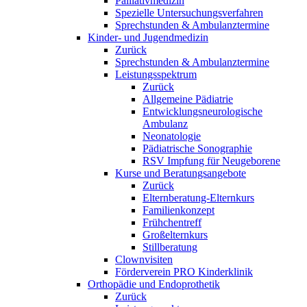
Palliativmedizin
Spezielle Untersuchungsverfahren
Sprechstunden & Ambulanztermine
Kinder- und Jugendmedizin
Zurück
Sprechstunden & Ambulanztermine
Leistungsspektrum
Zurück
Allgemeine Pädiatrie
Entwicklungsneurologische
Ambulanz
Neonatologie
Pädiatrische Sonographie
RSV Impfung für Neugeborene
Kurse und Beratungsangebote
Zurück
Elternberatung-Elternkurs
Familienkonzept
Frühchentreff
Großelternkurs
Stillberatung
Clownvisiten
Förderverein PRO Kinderklinik
Orthopädie und Endoprothetik
Zurück