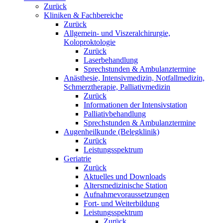
Zurück
Kliniken & Fachbereiche
Zurück
Allgemein- und Viszeralchirurgie,
Koloproktologie
Zurück
Laserbehandlung
Sprechstunden & Ambulanztermine
Anästhesie, Intensivmedizin, Notfallmedizin,
Schmerztherapie, Palliativmedizin
Zurück
Informationen der Intensivstation
Palliativbehandlung
Sprechstunden & Ambulanztermine
Augenheilkunde (Belegklinik)
Zurück
Leistungsspektrum
Geriatrie
Zurück
Aktuelles und Downloads
Altersmedizinische Station
Aufnahmevoraussetzungen
Fort- und Weiterbildung
Leistungsspektrum
Zurück