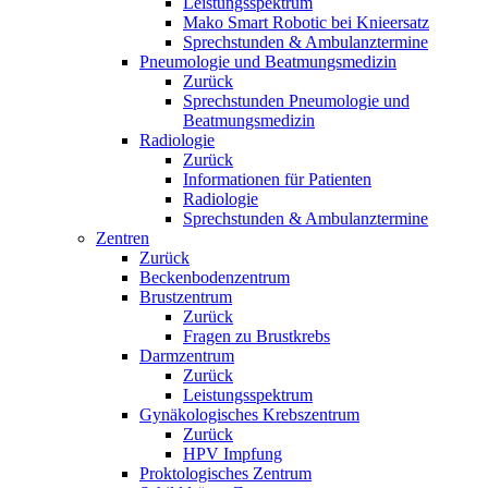
Leistungsspektrum
Mako Smart Robotic bei Knieersatz
Sprechstunden & Ambulanztermine
Pneumologie und Beatmungsmedizin
Zurück
Sprechstunden Pneumologie und
Beatmungsmedizin
Radiologie
Zurück
Informationen für Patienten
Radiologie
Sprechstunden & Ambulanztermine
Zentren
Zurück
Beckenbodenzentrum
Brustzentrum
Zurück
Fragen zu Brustkrebs
Darmzentrum
Zurück
Leistungsspektrum
Gynäkologisches Krebszentrum
Zurück
HPV Impfung
Proktologisches Zentrum