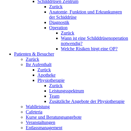
Schilddrüsen Zentrum
Zurück
Anatomie, Funktion und Erkrankungen
der Schiddrüse
Diagnostik
Operation
Zurück
Wann ist eine Schilddrüsenoperation
notwendig?
Welche Risiken birgt eine OP?
Patienten & Besucher
Zurück
Ihr Aufenthalt
Zurück
Apotheke
Physiotherapie
Zurück
Leistungsspektrum
Team
Zusätzliche Angebote der Physiotherapie
Wahlleistung
Cafeteria
Kurse und Beratungsangebote
Veranstaltungen
Entlassmanagement