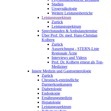
Studien
Urogynäkologie
Weitere Leistungsbereiche
Leistungsspektrum
Zurück
Leistungsspektrum
Sprechstunden & Ambulanztermine
Über Prof. Dr. med. Hans-Christian
Kolberg
Zurück
Auszeichnung - STERN-Liste
Regionale Ärzte
Interviews und Videos
Prof. Dr. Kolberg erneut als Top-
Mediziner
Innere Medizin und Gastroenterologie
Zurück
Chronisch-entzündliche
Darmerkrankungen
Diabetologie
Endoskopie
Ernährungsmedizin
Hepatologie
Leistungsspektrum