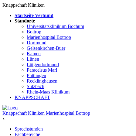
Knappschaft Kliniken
Startseite Verbund
Standorte
Universitätsklinikum Bochum
Bottrop
Marienhospital Bottrop
Dortmund
Gelsenkirchen-Buer
Kamen
Lünen
Lütgendortmund
Paracelsus Marl
Püttlingen
Recklinghausen
Sulzbach
Rhein-Maas Klinikum
KNAPPSCHAFT
Knappschaft Kliniken Marienhospital Bottrop
x
Sprechstunden
Fachbereiche