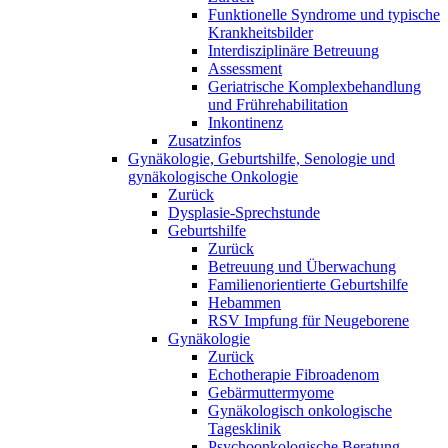
Funktionelle Syndrome und typische
Krankheitsbilder
Interdisziplinäre Betreuung
Assessment
Geriatrische Komplexbehandlung
und Frührehabilitation
Inkontinenz
Zusatzinfos
Gynäkologie, Geburtshilfe, Senologie und
gynäkologische Onkologie
Zurück
Dysplasie-Sprechstunde
Geburtshilfe
Zurück
Betreuung und Überwachung
Familienorientierte Geburtshilfe
Hebammen
RSV Impfung für Neugeborene
Gynäkologie
Zurück
Echotherapie Fibroadenom
Gebärmuttermyome
Gynäkologisch onkologische
Tagesklinik
Psychoonkologische Beratung