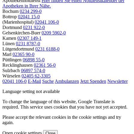
Apothekennotdienst
Hier finden Sie einen Notdienstkalender der
Apotheken in Ihrer Nähe.
Bochum
0234 299-0
Bottrop
02041 15-0
(Marienhospital)
02041 106-0
Dortmund
0231 922-0
Gelsenkirchen-Buer
0209 5902-0
Kamen
02307 149-1
Lünen
0231 8787-0
Lütgendortmund
0231 6188-0
Marl
02365 90-0
Püttlingen
06898 55-0
Recklinghausen
02361 56-0
Sulzbach
06897 574-0
Würselen
02405 62-3305
02041 106-0
E-Mail
Suche
Ambulanzen
Jetzt Spenden
Newsletter
Language setting not available
To change the language of this website, Google Translate is
required. This service uses cookies that you have not yet accepted.
Please accept the relevant cookies in the cookie settings and try
again.
Open cookie settings
Close