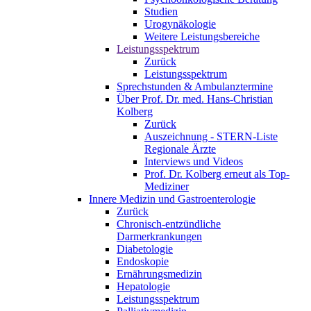
Studien
Urogynäkologie
Weitere Leistungsbereiche
Leistungsspektrum
Zurück
Leistungsspektrum
Sprechstunden & Ambulanztermine
Über Prof. Dr. med. Hans-Christian
Kolberg
Zurück
Auszeichnung - STERN-Liste
Regionale Ärzte
Interviews und Videos
Prof. Dr. Kolberg erneut als Top-
Mediziner
Innere Medizin und Gastroenterologie
Zurück
Chronisch-entzündliche
Darmerkrankungen
Diabetologie
Endoskopie
Ernährungsmedizin
Hepatologie
Leistungsspektrum