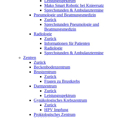
Leistungsspektrum
Mako Smart Robotic bei Knieersatz
Sprechstunden & Ambulanztermine
Pneumologie und Beatmungsmedizin
Zurück
Sprechstunden Pneumologie und
Beatmungsmedizin
Radiologie
Zurück
Informationen für Patienten
Radiologie
Sprechstunden & Ambulanztermine
Zentren
Zurück
Beckenbodenzentrum
Brustzentrum
Zurück
Fragen zu Brustkrebs
Darmzentrum
Zurück
Leistungsspektrum
Gynäkologisches Krebszentrum
Zurück
HPV Impfung
Proktologisches Zentrum