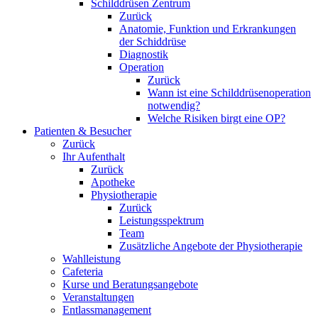
Schilddrüsen Zentrum
Zurück
Anatomie, Funktion und Erkrankungen
der Schiddrüse
Diagnostik
Operation
Zurück
Wann ist eine Schilddrüsenoperation
notwendig?
Welche Risiken birgt eine OP?
Patienten & Besucher
Zurück
Ihr Aufenthalt
Zurück
Apotheke
Physiotherapie
Zurück
Leistungsspektrum
Team
Zusätzliche Angebote der Physiotherapie
Wahlleistung
Cafeteria
Kurse und Beratungsangebote
Veranstaltungen
Entlassmanagement