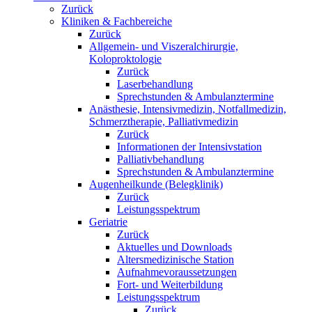
Zurück
Kliniken & Fachbereiche
Zurück
Allgemein- und Viszeralchirurgie,
Koloproktologie
Zurück
Laserbehandlung
Sprechstunden & Ambulanztermine
Anästhesie, Intensivmedizin, Notfallmedizin,
Schmerztherapie, Palliativmedizin
Zurück
Informationen der Intensivstation
Palliativbehandlung
Sprechstunden & Ambulanztermine
Augenheilkunde (Belegklinik)
Zurück
Leistungsspektrum
Geriatrie
Zurück
Aktuelles und Downloads
Altersmedizinische Station
Aufnahmevoraussetzungen
Fort- und Weiterbildung
Leistungsspektrum
Zurück