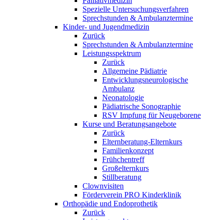
Palliativmedizin
Spezielle Untersuchungsverfahren
Sprechstunden & Ambulanztermine
Kinder- und Jugendmedizin
Zurück
Sprechstunden & Ambulanztermine
Leistungsspektrum
Zurück
Allgemeine Pädiatrie
Entwicklungsneurologische
Ambulanz
Neonatologie
Pädiatrische Sonographie
RSV Impfung für Neugeborene
Kurse und Beratungsangebote
Zurück
Elternberatung-Elternkurs
Familienkonzept
Frühchentreff
Großelternkurs
Stillberatung
Clownvisiten
Förderverein PRO Kinderklinik
Orthopädie und Endoprothetik
Zurück