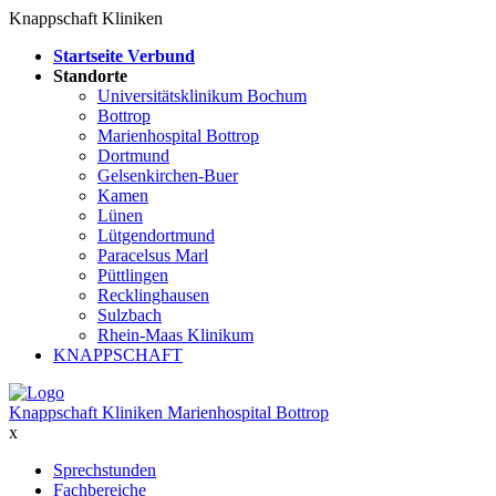
Knappschaft Kliniken
Startseite Verbund
Standorte
Universitätsklinikum Bochum
Bottrop
Marienhospital Bottrop
Dortmund
Gelsenkirchen-Buer
Kamen
Lünen
Lütgendortmund
Paracelsus Marl
Püttlingen
Recklinghausen
Sulzbach
Rhein-Maas Klinikum
KNAPPSCHAFT
Knappschaft Kliniken Marienhospital Bottrop
x
Sprechstunden
Fachbereiche