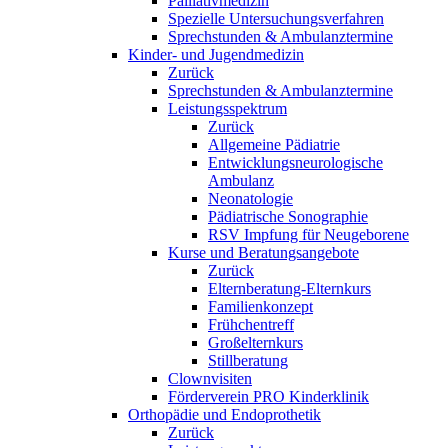
Palliativmedizin
Spezielle Untersuchungsverfahren
Sprechstunden & Ambulanztermine
Kinder- und Jugendmedizin
Zurück
Sprechstunden & Ambulanztermine
Leistungsspektrum
Zurück
Allgemeine Pädiatrie
Entwicklungsneurologische
Ambulanz
Neonatologie
Pädiatrische Sonographie
RSV Impfung für Neugeborene
Kurse und Beratungsangebote
Zurück
Elternberatung-Elternkurs
Familienkonzept
Frühchentreff
Großelternkurs
Stillberatung
Clownvisiten
Förderverein PRO Kinderklinik
Orthopädie und Endoprothetik
Zurück