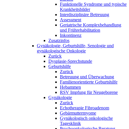
Funktionelle Syndrome und typische
Krankheitsbilder
Interdisziplinäre Betreuung
Assessment
Geriatrische Komplexbehandlung
und Frührehabilitation
Inkontinenz
Zusatzinfos
Gynäkologie, Geburtshilfe, Senologie und
gynäkologische Onkologie
Zurück
Dysplasie-Sprechstunde
Geburtshilfe
Zurück
Betreuung und Überwachung
Familienorientierte Geburtshilfe
Hebammen
RSV Impfung für Neugeborene
Gynäkologie
Zurück
Echotherapie Fibroadenom
Gebärmuttermyome
Gynäkologisch onkologische
Tagesklinik
Psychoonkologische Beratung