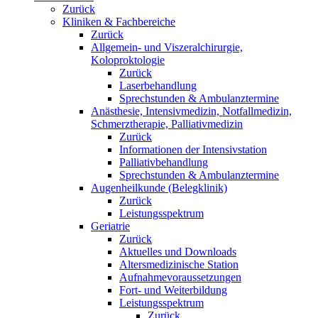
Zurück
Kliniken & Fachbereiche
Zurück
Allgemein- und Viszeralchirurgie,
Koloproktologie
Zurück
Laserbehandlung
Sprechstunden & Ambulanztermine
Anästhesie, Intensivmedizin, Notfallmedizin,
Schmerztherapie, Palliativmedizin
Zurück
Informationen der Intensivstation
Palliativbehandlung
Sprechstunden & Ambulanztermine
Augenheilkunde (Belegklinik)
Zurück
Leistungsspektrum
Geriatrie
Zurück
Aktuelles und Downloads
Altersmedizinische Station
Aufnahmevoraussetzungen
Fort- und Weiterbildung
Leistungsspektrum
Zurück