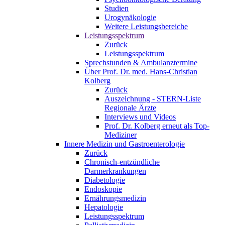
Studien
Urogynäkologie
Weitere Leistungsbereiche
Leistungsspektrum
Zurück
Leistungsspektrum
Sprechstunden & Ambulanztermine
Über Prof. Dr. med. Hans-Christian
Kolberg
Zurück
Auszeichnung - STERN-Liste
Regionale Ärzte
Interviews und Videos
Prof. Dr. Kolberg erneut als Top-
Mediziner
Innere Medizin und Gastroenterologie
Zurück
Chronisch-entzündliche
Darmerkrankungen
Diabetologie
Endoskopie
Ernährungsmedizin
Hepatologie
Leistungsspektrum