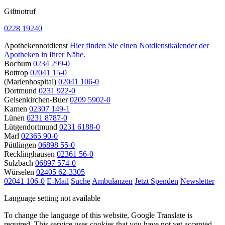
Giftnotruf
0228 19240
Apothekennotdienst
Hier finden Sie einen Notdienstkalender der
Apotheken in Ihrer Nähe.
Bochum
0234 299-0
Bottrop
02041 15-0
(Marienhospital)
02041 106-0
Dortmund
0231 922-0
Gelsenkirchen-Buer
0209 5902-0
Kamen
02307 149-1
Lünen
0231 8787-0
Lütgendortmund
0231 6188-0
Marl
02365 90-0
Püttlingen
06898 55-0
Recklinghausen
02361 56-0
Sulzbach
06897 574-0
Würselen
02405 62-3305
02041 106-0
E-Mail
Suche
Ambulanzen
Jetzt Spenden
Newsletter
Language setting not available
To change the language of this website, Google Translate is
required. This service uses cookies that you have not yet accepted.