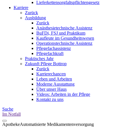
Lieferkettensorgfaltspflichtengesetz
Karriere
Zurück
Ausbildung
Zurück
Anästhesietechnische Assistenz
BuFDi, FSJ und Praktikum
Kaufleute im Gesundheitswesen
Operationstechnische Assistenz
Pflegefachassistenz
Pflegefachkraft
Praktisches Jahr
Zukunft Pflege Bottrop
Zurück
Karrierechancen
Leben und Arbeiten
Moderne Ausstattung
Über unser Haus
Videos: Arbeiten in der Pflege
Kontakt zu uns
Suche
Im Notfall
Apotheke
Automatisierte Medikamentenversorgung​