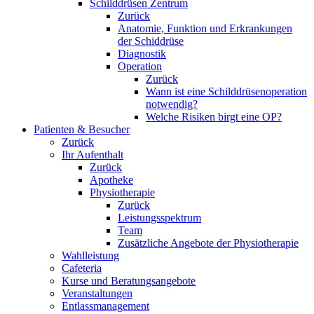
Schilddrüsen Zentrum
Zurück
Anatomie, Funktion und Erkrankungen
der Schiddrüse
Diagnostik
Operation
Zurück
Wann ist eine Schilddrüsenoperation
notwendig?
Welche Risiken birgt eine OP?
Patienten & Besucher
Zurück
Ihr Aufenthalt
Zurück
Apotheke
Physiotherapie
Zurück
Leistungsspektrum
Team
Zusätzliche Angebote der Physiotherapie
Wahlleistung
Cafeteria
Kurse und Beratungsangebote
Veranstaltungen
Entlassmanagement