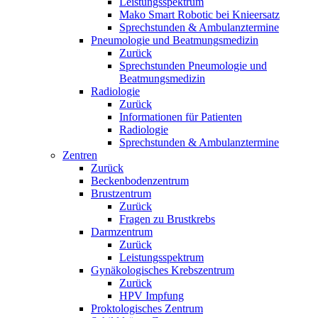
Leistungsspektrum
Mako Smart Robotic bei Knieersatz
Sprechstunden & Ambulanztermine
Pneumologie und Beatmungsmedizin
Zurück
Sprechstunden Pneumologie und
Beatmungsmedizin
Radiologie
Zurück
Informationen für Patienten
Radiologie
Sprechstunden & Ambulanztermine
Zentren
Zurück
Beckenbodenzentrum
Brustzentrum
Zurück
Fragen zu Brustkrebs
Darmzentrum
Zurück
Leistungsspektrum
Gynäkologisches Krebszentrum
Zurück
HPV Impfung
Proktologisches Zentrum