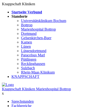
Knappschaft Kliniken
Startseite Verbund
Standorte
Universitätsklinikum Bochum
Bottrop
Marienhospital Bottrop
Dortmund
Gelsenkirchen-Buer
Kamen
Lünen
Lütgendortmund
Paracelsus Marl
Püttlingen
Recklinghausen
Sulzbach
Rhein-Maas Klinikum
KNAPPSCHAFT
Knappschaft Kliniken Marienhospital Bottrop
x
Sprechstunden
Fachbereiche