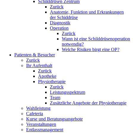
Schilddrüsen Zentrum
Zurück
Anatomie, Funktion und Erkrankungen
der Schiddrüse
Diagnostik
Operation
Zurück
Wann ist eine Schilddrüsenoperation
notwendig?
Welche Risiken birgt eine OP?
Patienten & Besucher
Zurück
Ihr Aufenthalt
Zurück
Apotheke
Physiotherapie
Zurück
Leistungsspektrum
Team
Zusätzliche Angebote der Physiotherapie
Wahlleistung
Cafeteria
Kurse und Beratungsangebote
Veranstaltungen
Entlassmanagement