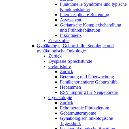
Funktionelle Syndrome und typische
Krankheitsbilder
Interdisziplinäre Betreuung
Assessment
Geriatrische Komplexbehandlung
und Frührehabilitation
Inkontinenz
Zusatzinfos
Gynäkologie, Geburtshilfe, Senologie und
gynäkologische Onkologie
Zurück
Dysplasie-Sprechstunde
Geburtshilfe
Zurück
Betreuung und Überwachung
Familienorientierte Geburtshilfe
Hebammen
RSV Impfung für Neugeborene
Gynäkologie
Zurück
Echotherapie Fibroadenom
Gebärmuttermyome
Gynäkologisch onkologische
Tagesklinik
Psychoonkologische Beratung