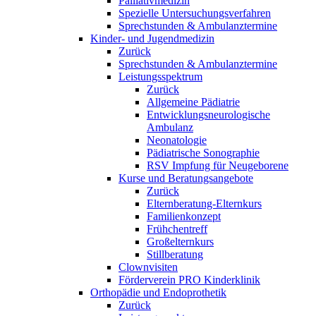
Palliativmedizin
Spezielle Untersuchungsverfahren
Sprechstunden & Ambulanztermine
Kinder- und Jugendmedizin
Zurück
Sprechstunden & Ambulanztermine
Leistungsspektrum
Zurück
Allgemeine Pädiatrie
Entwicklungsneurologische
Ambulanz
Neonatologie
Pädiatrische Sonographie
RSV Impfung für Neugeborene
Kurse und Beratungsangebote
Zurück
Elternberatung-Elternkurs
Familienkonzept
Frühchentreff
Großelternkurs
Stillberatung
Clownvisiten
Förderverein PRO Kinderklinik
Orthopädie und Endoprothetik
Zurück