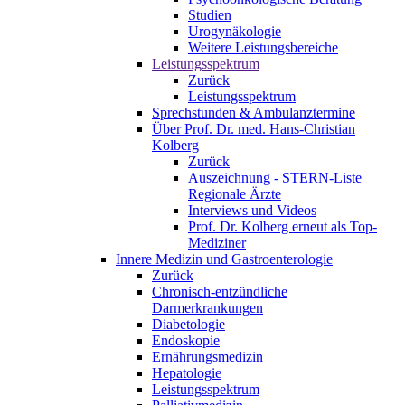
Studien
Urogynäkologie
Weitere Leistungsbereiche
Leistungsspektrum
Zurück
Leistungsspektrum
Sprechstunden & Ambulanztermine
Über Prof. Dr. med. Hans-Christian
Kolberg
Zurück
Auszeichnung - STERN-Liste
Regionale Ärzte
Interviews und Videos
Prof. Dr. Kolberg erneut als Top-
Mediziner
Innere Medizin und Gastroenterologie
Zurück
Chronisch-entzündliche
Darmerkrankungen
Diabetologie
Endoskopie
Ernährungsmedizin
Hepatologie
Leistungsspektrum