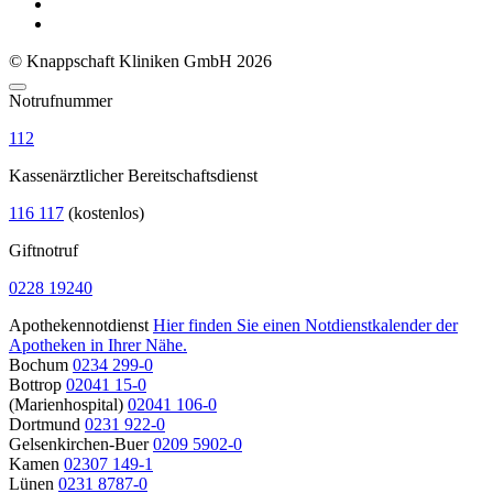
© Knappschaft Kliniken GmbH 2026
Notrufnummer
112
Kassenärztlicher Bereitschaftsdienst
116 117
(kostenlos)
Giftnotruf
0228 19240
Apothekennotdienst
Hier finden Sie einen Notdienstkalender der
Apotheken in Ihrer Nähe.
Bochum
0234 299-0
Bottrop
02041 15-0
(Marienhospital)
02041 106-0
Dortmund
0231 922-0
Gelsenkirchen-Buer
0209 5902-0
Kamen
02307 149-1
Lünen
0231 8787-0