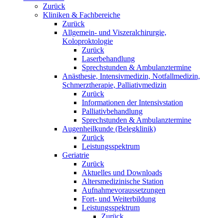
Zurück
Kliniken & Fachbereiche
Zurück
Allgemein- und Viszeralchirurgie,
Koloproktologie
Zurück
Laserbehandlung
Sprechstunden & Ambulanztermine
Anästhesie, Intensivmedizin, Notfallmedizin,
Schmerztherapie, Palliativmedizin
Zurück
Informationen der Intensivstation
Palliativbehandlung
Sprechstunden & Ambulanztermine
Augenheilkunde (Belegklinik)
Zurück
Leistungsspektrum
Geriatrie
Zurück
Aktuelles und Downloads
Altersmedizinische Station
Aufnahmevoraussetzungen
Fort- und Weiterbildung
Leistungsspektrum
Zurück