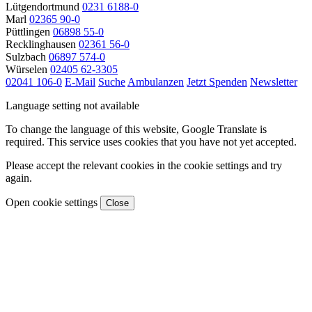
Lütgendortmund
0231 6188-0
Marl
02365 90-0
Püttlingen
06898 55-0
Recklinghausen
02361 56-0
Sulzbach
06897 574-0
Würselen
02405 62-3305
02041 106-0
E-Mail
Suche
Ambulanzen
Jetzt Spenden
Newsletter
Language setting not available
To change the language of this website, Google Translate is
required. This service uses cookies that you have not yet accepted.
Please accept the relevant cookies in the cookie settings and try
again.
Open cookie settings
Close