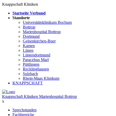
Knappschaft Kliniken
Startseite Verbund
Standorte
Universitätsklinikum Bochum
Bottrop
Marienhospital Bottrop
Dortmund
Gelsenkirchen-Buer
Kamen
Lünen
Lütgendortmund
Paracelsus Marl
Püttlingen
Recklinghausen
Sulzbach
Rhein-Maas Klinikum
KNAPPSCHAFT
Knappschaft Kliniken Marienhospital Bottrop
x
Sprechstunden
Fachbereiche