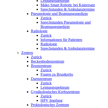
Leistungsspektrum
Mako Smart Robotic bei Knieersatz
Sprechstunden & Ambulanztermine
Pneumologie und Beatmungsmedizin
Zurück
Sprechstunden Pneumologie und
Beatmungsmedizin
Radiologie
Zurück
Informationen für Patienten
Radiologie
Sprechstunden & Ambulanztermine
Zentren
Zurück
Beckenbodenzentrum
Brustzentrum
Zurück
Fragen zu Brustkrebs
Darmzentrum
Zurück
Leistungsspektrum
Gynäkologisches Krebszentrum
Zurück
HPV Impfung
Proktologisches Zentrum