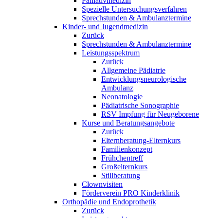
Palliativmedizin
Spezielle Untersuchungsverfahren
Sprechstunden & Ambulanztermine
Kinder- und Jugendmedizin
Zurück
Sprechstunden & Ambulanztermine
Leistungsspektrum
Zurück
Allgemeine Pädiatrie
Entwicklungsneurologische
Ambulanz
Neonatologie
Pädiatrische Sonographie
RSV Impfung für Neugeborene
Kurse und Beratungsangebote
Zurück
Elternberatung-Elternkurs
Familienkonzept
Frühchentreff
Großelternkurs
Stillberatung
Clownvisiten
Förderverein PRO Kinderklinik
Orthopädie und Endoprothetik
Zurück