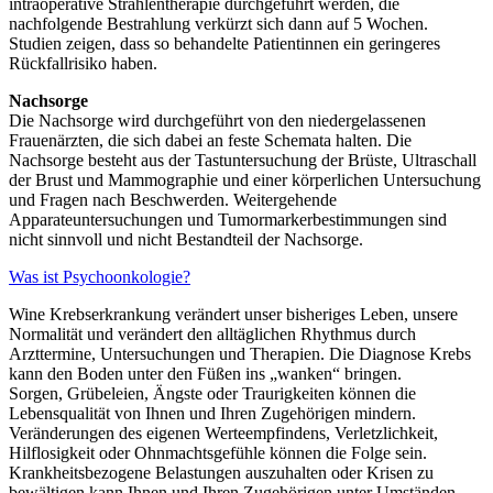
intraoperative Strahlentherapie durchgeführt werden, die
nachfolgende Bestrahlung verkürzt sich dann auf 5 Wochen.
Studien zeigen, dass so behandelte Patientinnen ein geringeres
Rückfallrisiko haben.
Nachsorge
Die Nachsorge wird durchgeführt von den niedergelassenen
Frauenärzten, die sich dabei an feste Schemata halten. Die
Nachsorge besteht aus der Tastuntersuchung der Brüste, Ultraschall
der Brust und Mammographie und einer körperlichen Untersuchung
und Fragen nach Beschwerden. Weitergehende
Apparateuntersuchungen und Tumormarkerbestimmungen sind
nicht sinnvoll und nicht Bestandteil der Nachsorge.
Was ist Psychoonkologie?
Wine Krebserkrankung verändert unser bisheriges Leben, unsere
Normalität und verändert den alltäglichen Rhythmus durch
Arzttermine, Untersuchungen und Therapien. Die Diagnose Krebs
kann den Boden unter den Füßen ins „wanken“ bringen.
Sorgen, Grübeleien, Ängste oder Traurigkeiten können die
Lebensqualität von Ihnen und Ihren Zugehörigen mindern.
Veränderungen des eigenen Werteempfindens, Verletzlichkeit,
Hilflosigkeit oder Ohnmachtsgefühle können die Folge sein.
Krankheitsbezogene Belastungen auszuhalten oder Krisen zu
bewältigen kann Ihnen und Ihren Zugehörigen unter Umständen