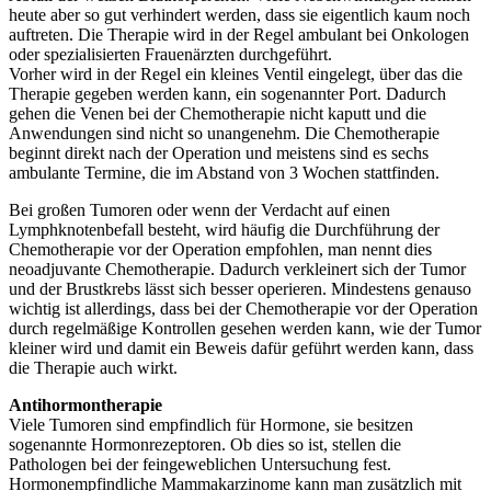
heute aber so gut verhindert werden, dass sie eigentlich kaum noch
auftreten. Die Therapie wird in der Regel ambulant bei Onkologen
oder spezialisierten Frauenärzten durchgeführt.
Vorher wird in der Regel ein kleines Ventil eingelegt, über das die
Therapie gegeben werden kann, ein sogenannter Port. Dadurch
gehen die Venen bei der Chemotherapie nicht kaputt und die
Anwendungen sind nicht so unangenehm. Die Chemotherapie
beginnt direkt nach der Operation und meistens sind es sechs
ambulante Termine, die im Abstand von 3 Wochen stattfinden.
Bei großen Tumoren oder wenn der Verdacht auf einen
Lymphknotenbefall besteht, wird häufig die Durchführung der
Chemotherapie vor der Operation empfohlen, man nennt dies
neoadjuvante Chemotherapie. Dadurch verkleinert sich der Tumor
und der Brustkrebs lässt sich besser operieren. Mindestens genauso
wichtig ist allerdings, dass bei der Chemotherapie vor der Operation
durch regelmäßige Kontrollen gesehen werden kann, wie der Tumor
kleiner wird und damit ein Beweis dafür geführt werden kann, dass
die Therapie auch wirkt.
Antihormontherapie
Viele Tumoren sind empfindlich für Hormone, sie besitzen
sogenannte Hormonrezeptoren. Ob dies so ist, stellen die
Pathologen bei der feingeweblichen Untersuchung fest.
Hormonempfindliche Mammakarzinome kann man zusätzlich mit