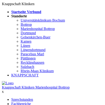
Knappschaft Kliniken
Startseite Verbund
Standorte
Universitätsklinikum Bochum
Bottrop
Marienhospital Bottrop
Dortmund
Gelsenkirchen-Buer
Kamen
Lünen
Lütgendortmund
Paracelsus Marl
Püttlingen
Recklinghausen
Sulzbach
Rhein-Maas Klinikum
KNAPPSCHAFT
Knappschaft Kliniken Marienhospital Bottrop
x
Sprechstunden
Fachbereiche