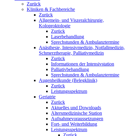
Zurück
Kliniken & Fachbereiche
Zurück
Allgemein- und Viszeralchirurgie,
Koloproktologie
Zurück
Laserbehandlung
Sprechstunden & Ambulanztermine
Anästhesie, Intensivmedizin, Notfallmedizin,
Schmerztherapie, Palliativmedizin
Zurück
Informationen der Intensivstation
Palliativbehandlung
Sprechstunden & Ambulanztermine
Augenheilkunde (Belegklinik)
Zurück
Leistungsspektrum
Geriatrie
Zurück
Aktuelles und Downloads
Altersmedizinische Station
Aufnahmevoraussetzungen
Fort- und Weiterbildung
Leistungsspektrum
Zurück