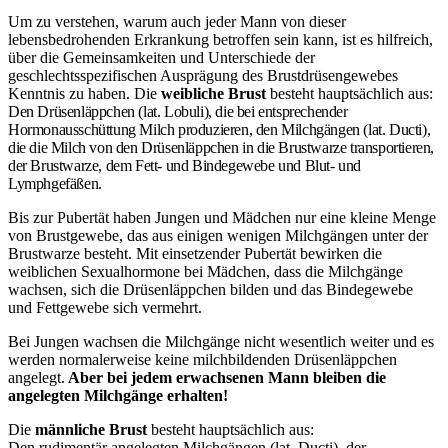
Um zu verstehen, warum auch jeder Mann von dieser
lebensbedrohenden Erkrankung betroffen sein kann, ist es hilfreich,
über die Gemeinsamkeiten und Unterschiede der
geschlechtsspezifischen Ausprägung des Brustdrüsengewebes
Kenntnis zu haben. Die
weibliche Brust
besteht hauptsächlich aus:
Den Drüsenläppchen (lat. Lobuli), die bei entsprechender
Hormonausschüttung Milch produzieren, d
en Milchgängen (lat. Ducti),
die die Milch von den Drüsenläppchen in die Brustwarze transportieren,
der Brustwarze, dem
Fett- und Bindegewebe und Blut- und
Lymphgefäßen.
Bis zur Pubertät haben Jungen und Mädchen nur eine kleine Menge
von Brustgewebe, das aus einigen wenigen Milchgängen unter der
Brustwarze besteht. Mit einsetzender Pubertät bewirken die
weiblichen Sexualhormone bei Mädchen, dass die Milchgänge
wachsen, sich die Drüsenläppchen bilden und das Bindegewebe
und Fettgewebe sich vermehrt.
Bei Jungen wachsen die Milchgänge nicht wesentlich weiter und es
werden normalerweise keine milchbildenden Drüsenläppchen
angelegt.
Aber bei jedem erwachsenen Mann bleiben die
angelegten Milchgänge erhalten!
Die
männliche Brust
besteht hauptsächlich aus:
Den rudimentär angelegten Milchgängen (lat. Ducti), der