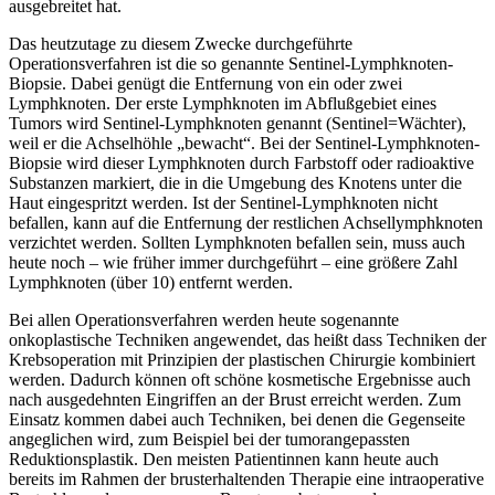
ausgebreitet hat.
Das heutzutage zu diesem Zwecke durchgeführte
Operationsverfahren ist die so genannte Sentinel-Lymphknoten-
Biopsie. Dabei genügt die Entfernung von ein oder zwei
Lymphknoten. Der erste Lymphknoten im Abflußgebiet eines
Tumors wird Sentinel-Lymphknoten genannt (Sentinel=Wächter),
weil er die Achselhöhle „bewacht“. Bei der Sentinel-Lymphknoten-
Biopsie wird dieser Lymphknoten durch Farbstoff oder radioaktive
Substanzen markiert, die in die Umgebung des Knotens unter die
Haut eingespritzt werden. Ist der Sentinel-Lymphknoten nicht
befallen, kann auf die Entfernung der restlichen Achsellymphknoten
verzichtet werden. Sollten Lymphknoten befallen sein, muss auch
heute noch – wie früher immer durchgeführt – eine größere Zahl
Lymphknoten (über 10) entfernt werden.
Bei allen Operationsverfahren werden heute sogenannte
onkoplastische Techniken angewendet, das heißt dass Techniken der
Krebsoperation mit Prinzipien der plastischen Chirurgie kombiniert
werden. Dadurch können oft schöne kosmetische Ergebnisse auch
nach ausgedehnten Eingriffen an der Brust erreicht werden. Zum
Einsatz kommen dabei auch Techniken, bei denen die Gegenseite
angeglichen wird, zum Beispiel bei der tumorangepassten
Reduktionsplastik. Den meisten Patientinnen kann heute auch
bereits im Rahmen der brusterhaltenden Therapie eine intraoperative