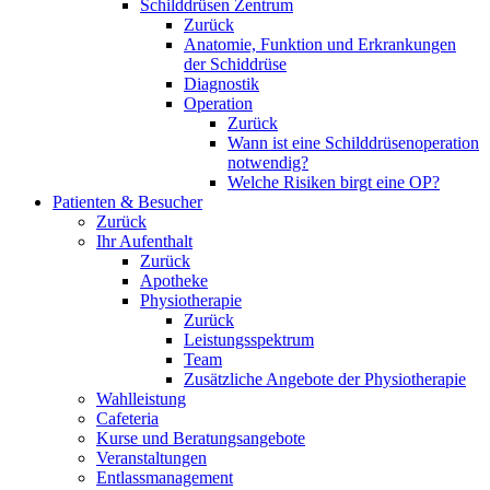
Schilddrüsen Zentrum
Zurück
Anatomie, Funktion und Erkrankungen
der Schiddrüse
Diagnostik
Operation
Zurück
Wann ist eine Schilddrüsenoperation
notwendig?
Welche Risiken birgt eine OP?
Patienten & Besucher
Zurück
Ihr Aufenthalt
Zurück
Apotheke
Physiotherapie
Zurück
Leistungsspektrum
Team
Zusätzliche Angebote der Physiotherapie
Wahlleistung
Cafeteria
Kurse und Beratungsangebote
Veranstaltungen
Entlassmanagement