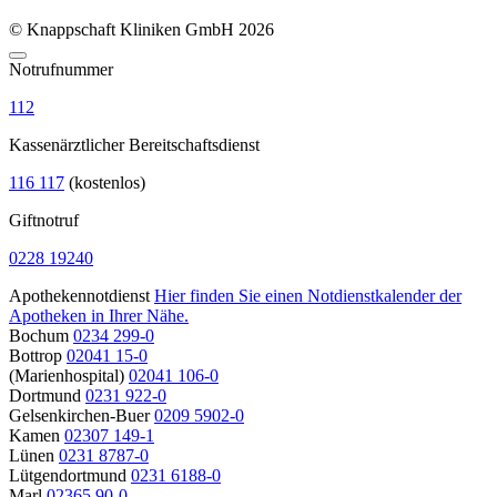
© Knappschaft Kliniken GmbH 2026
Notrufnummer
112
Kassenärztlicher Bereitschaftsdienst
116 117
(kostenlos)
Giftnotruf
0228 19240
Apothekennotdienst
Hier finden Sie einen Notdienstkalender der
Apotheken in Ihrer Nähe.
Bochum
0234 299-0
Bottrop
02041 15-0
(Marienhospital)
02041 106-0
Dortmund
0231 922-0
Gelsenkirchen-Buer
0209 5902-0
Kamen
02307 149-1
Lünen
0231 8787-0
Lütgendortmund
0231 6188-0
Marl
02365 90-0