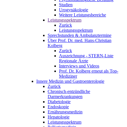
Studien
Urogynäkologie
Weitere Leistungsbereiche
Leistungsspektrum
Zurück
Leistungsspektrum
Sprechstunden & Ambulanztermine
Über Prof. Dr. med. Hans-Christian
Kolberg
Zurück
Auszeichnung - STERN-Liste
Regionale Ärzte
Interviews und Videos
Prof. Dr. Kolberg erneut als Top-
Mediziner
Innere Medizin und Gastroenterologie
Zurück
Chronisch-entzündliche
Darmerkrankungen
Diabetologie
Endoskopie
Ernährungsmedizin
Hepatologie
Leistungsspektrum