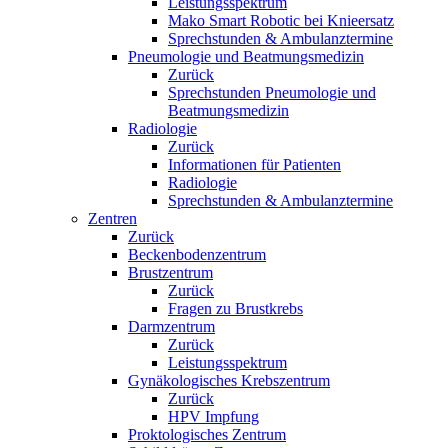
Leistungsspektrum
Mako Smart Robotic bei Knieersatz
Sprechstunden & Ambulanztermine
Pneumologie und Beatmungsmedizin
Zurück
Sprechstunden Pneumologie und
Beatmungsmedizin
Radiologie
Zurück
Informationen für Patienten
Radiologie
Sprechstunden & Ambulanztermine
Zentren
Zurück
Beckenbodenzentrum
Brustzentrum
Zurück
Fragen zu Brustkrebs
Darmzentrum
Zurück
Leistungsspektrum
Gynäkologisches Krebszentrum
Zurück
HPV Impfung
Proktologisches Zentrum