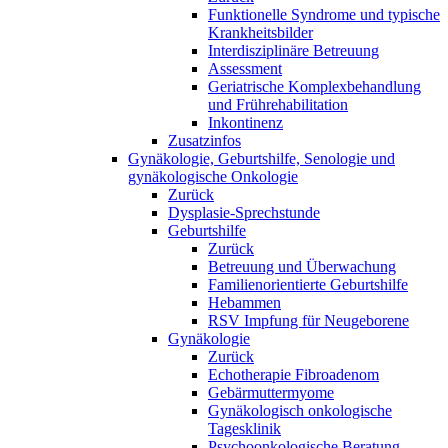
Funktionelle Syndrome und typische
Krankheitsbilder
Interdisziplinäre Betreuung
Assessment
Geriatrische Komplexbehandlung
und Frührehabilitation
Inkontinenz
Zusatzinfos
Gynäkologie, Geburtshilfe, Senologie und
gynäkologische Onkologie
Zurück
Dysplasie-Sprechstunde
Geburtshilfe
Zurück
Betreuung und Überwachung
Familienorientierte Geburtshilfe
Hebammen
RSV Impfung für Neugeborene
Gynäkologie
Zurück
Echotherapie Fibroadenom
Gebärmuttermyome
Gynäkologisch onkologische
Tagesklinik
Psychoonkologische Beratung