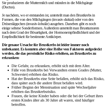
Sie produzieren die Muttermilch und münden in die Milchgänge
(Ductus).
Je nachdem, wo er entstanden ist, unterteilt man den Brustkrebs in
Formen, die von den Milchgängen (invasiv-duktal) oder von den
Drüsenläppchen (invasiv-lobulär) ausgehen. Daneben gibt es noch
einige seltene Sonderformen. Außerdem unterteilt man Brusttumoren
nach dem Grad der Bösartigkeit, der Hormonempfindlichkeit und der
Empfindlichkeit für bestimmte Antikörper.
D
ie genaue Ursache für Brustkrebs ist leider immer noch
unbekannt. Es konnten aber eine Reihe von Faktoren aufgedeckt
werden, die das persönliche Risiko erhöhen, an Brustkrebs zu
erkranken:
Die Gefahr, zu erkranken, erhöht sich mit dem Alter.
Fälle von Brustkrebs bei Verwandten ersten Grades (Mutter,
Schwester) erhöhen das Risiko.
Hat der Brustkrebs eine Seite befallen, erhöht sich das Risiko,
dass später auch die andere Brust befallen wird.
Früher Beginn der Menstruation und späte Wechseljahre
erhöhen das Brustkrebsrisiko.
Frauen, die keine Kinder haben oder die bei der Geburt ihres
ersten Kindes älter als 30 Jahre alt waren, sind häufiger
betroffen.