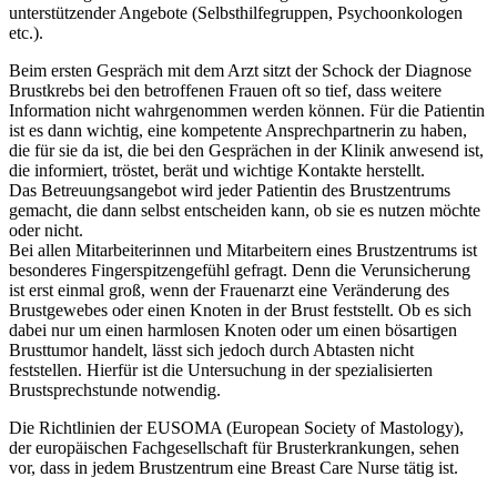
unterstützender Angebote (Selbsthilfegruppen, Psychoonkologen
etc.).
Beim ersten Gespräch mit dem Arzt sitzt der Schock der Diagnose
Brustkrebs bei den betroffenen Frauen oft so tief, dass weitere
Information nicht wahrgenommen werden können. Für die Patientin
ist es dann wichtig, eine kompetente Ansprechpartnerin zu haben,
die für sie da ist, die bei den Gesprächen in der Klinik anwesend ist,
die informiert, tröstet, berät und wichtige Kontakte herstellt.
Das Betreuungsangebot wird jeder Patientin des Brustzentrums
gemacht, die dann selbst entscheiden kann, ob sie es nutzen möchte
oder nicht.
Bei allen Mitarbeiterinnen und Mitarbeitern eines Brustzentrums ist
besonderes Fingerspitzengefühl gefragt. Denn die Verunsicherung
ist erst einmal groß, wenn der Frauenarzt eine Veränderung des
Brustgewebes oder einen Knoten in der Brust feststellt. Ob es sich
dabei nur um einen harmlosen Knoten oder um einen bösartigen
Brusttumor handelt, lässt sich jedoch durch Abtasten nicht
feststellen. Hierfür ist die Untersuchung in der spezialisierten
Brustsprechstunde notwendig.
Die Richtlinien der EUSOMA (European Society of Mastology),
der europäischen Fachgesellschaft für Brusterkrankungen, sehen
vor, dass in jedem Brustzentrum eine Breast Care Nurse tätig ist.