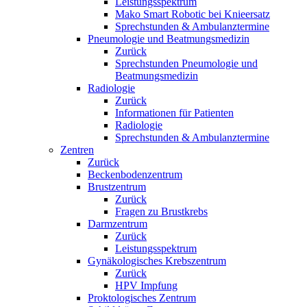
Leistungsspektrum
Mako Smart Robotic bei Knieersatz
Sprechstunden & Ambulanztermine
Pneumologie und Beatmungsmedizin
Zurück
Sprechstunden Pneumologie und
Beatmungsmedizin
Radiologie
Zurück
Informationen für Patienten
Radiologie
Sprechstunden & Ambulanztermine
Zentren
Zurück
Beckenbodenzentrum
Brustzentrum
Zurück
Fragen zu Brustkrebs
Darmzentrum
Zurück
Leistungsspektrum
Gynäkologisches Krebszentrum
Zurück
HPV Impfung
Proktologisches Zentrum