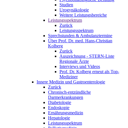
Studien
Urogynäkologie
Weitere Leistungsbereiche
Leistungsspektrum
Zurück
Leistungsspektrum
Sprechstunden & Ambulanztermine
Über Prof. Dr. med. Hans-Christian
Kolberg
Zurück
Auszeichnung - STERN-Liste
Regionale Ärzte
Interviews und Videos
Prof. Dr. Kolberg erneut als Top-
Mediziner
Innere Medizin und Gastroenterologie
Zurück
Chronisch-entzündliche
Darmerkrankungen
Diabetologie
Endoskopie
Ernährungsmedizin
Hepatologie
Leistungsspektrum