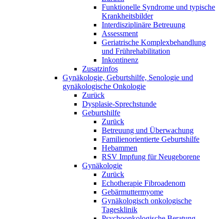
Funktionelle Syndrome und typische
Krankheitsbilder
Interdisziplinäre Betreuung
Assessment
Geriatrische Komplexbehandlung
und Frührehabilitation
Inkontinenz
Zusatzinfos
Gynäkologie, Geburtshilfe, Senologie und
gynäkologische Onkologie
Zurück
Dysplasie-Sprechstunde
Geburtshilfe
Zurück
Betreuung und Überwachung
Familienorientierte Geburtshilfe
Hebammen
RSV Impfung für Neugeborene
Gynäkologie
Zurück
Echotherapie Fibroadenom
Gebärmuttermyome
Gynäkologisch onkologische
Tagesklinik
Psychoonkologische Beratung