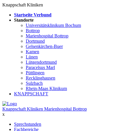
Knappschaft Kliniken
Startseite Verbund
Standorte
Universitätsklinikum Bochum
Bottrop
Marienhospital Bottrop
Dortmund
Gelsenkirchen-Buer
Kamen
Lünen
Lütgendortmund
Paracelsus Marl
Püttlingen
Recklinghausen
Sulzbach
Rhein-Maas Klinikum
KNAPPSCHAFT
Knappschaft Kliniken Marienhospital Bottrop
x
Sprechstunden
Fachbereiche