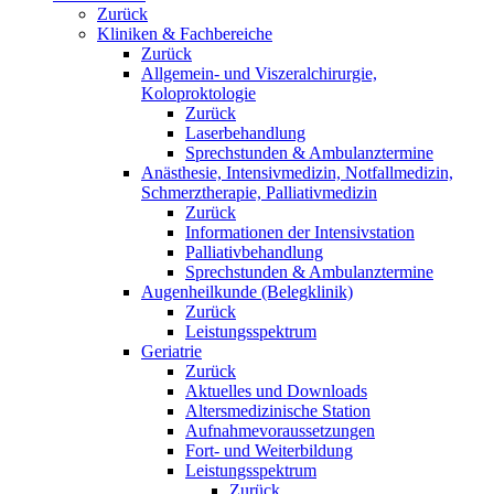
Zurück
Kliniken & Fachbereiche
Zurück
Allgemein- und Viszeralchirurgie,
Koloproktologie
Zurück
Laserbehandlung
Sprechstunden & Ambulanztermine
Anästhesie, Intensivmedizin, Notfallmedizin,
Schmerztherapie, Palliativmedizin
Zurück
Informationen der Intensivstation
Palliativbehandlung
Sprechstunden & Ambulanztermine
Augenheilkunde (Belegklinik)
Zurück
Leistungsspektrum
Geriatrie
Zurück
Aktuelles und Downloads
Altersmedizinische Station
Aufnahmevoraussetzungen
Fort- und Weiterbildung
Leistungsspektrum
Zurück