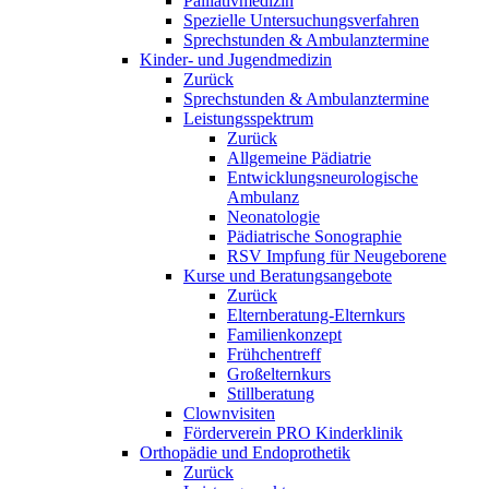
Palliativmedizin
Spezielle Untersuchungsverfahren
Sprechstunden & Ambulanztermine
Kinder- und Jugendmedizin
Zurück
Sprechstunden & Ambulanztermine
Leistungsspektrum
Zurück
Allgemeine Pädiatrie
Entwicklungsneurologische
Ambulanz
Neonatologie
Pädiatrische Sonographie
RSV Impfung für Neugeborene
Kurse und Beratungsangebote
Zurück
Elternberatung-Elternkurs
Familienkonzept
Frühchentreff
Großelternkurs
Stillberatung
Clownvisiten
Förderverein PRO Kinderklinik
Orthopädie und Endoprothetik
Zurück