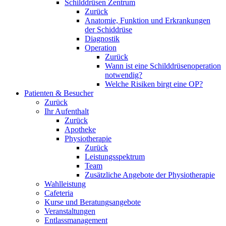
Schilddrüsen Zentrum
Zurück
Anatomie, Funktion und Erkrankungen
der Schiddrüse
Diagnostik
Operation
Zurück
Wann ist eine Schilddrüsenoperation
notwendig?
Welche Risiken birgt eine OP?
Patienten & Besucher
Zurück
Ihr Aufenthalt
Zurück
Apotheke
Physiotherapie
Zurück
Leistungsspektrum
Team
Zusätzliche Angebote der Physiotherapie
Wahlleistung
Cafeteria
Kurse und Beratungsangebote
Veranstaltungen
Entlassmanagement