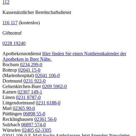
112
Kassenärztlicher Bereitschaftsdienst
116 117
(kostenlos)
Giftnotruf
0228 19240
Apothekennotdienst
Hier finden Sie einen Notdienstkalender der
Apotheken in Ihrer Nähe.
Bochum
0234 299-0
Bottrop
02041 15-0
(Marienhospital)
02041 106-0
Dortmund
0231 922-0
Gelsenkirchen-Buer
0209 5902-0
Kamen
02307 149-1
Lünen
0231 8787-0
Lütgendortmund
0231 6188-0
Marl
02365 90-0
Püttlingen
06898 55-0
Recklinghausen
02361 56-0
Sulzbach
06897 574-0
Würselen
02405 62-3305
02041 106-0
E-Mail
Suche
Ambulanzen
Jetzt Spenden
Newsletter