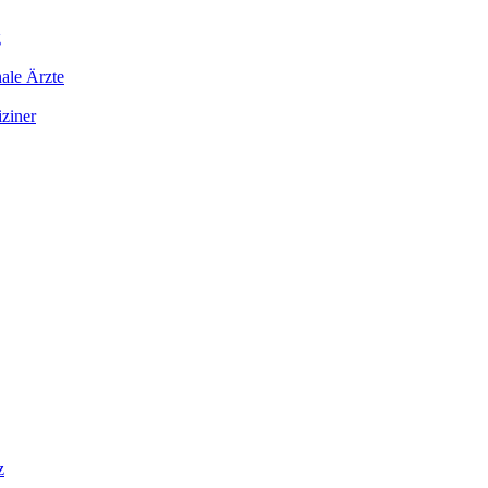
g
ale Ärzte
iziner
z