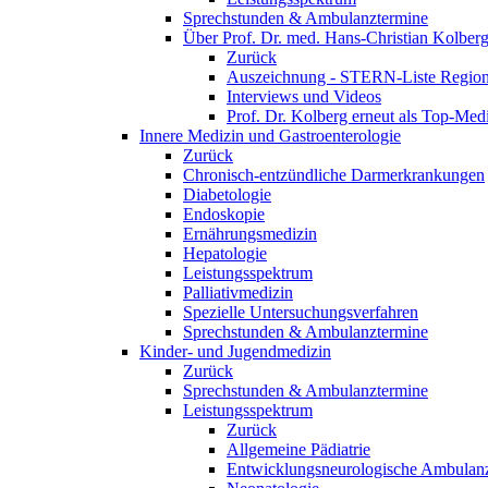
Sprechstunden & Ambulanztermine
Über Prof. Dr. med. Hans-Christian Kolber
Zurück
Auszeichnung - STERN-Liste Region
Interviews und Videos
Prof. Dr. Kolberg erneut als Top-Med
Innere Medizin und Gastroenterologie
Zurück
Chronisch-entzündliche Darmerkrankungen
Diabetologie
Endoskopie
Ernährungsmedizin
Hepatologie
Leistungsspektrum
Palliativmedizin
Spezielle Untersuchungsverfahren
Sprechstunden & Ambulanztermine
Kinder- und Jugendmedizin
Zurück
Sprechstunden & Ambulanztermine
Leistungsspektrum
Zurück
Allgemeine Pädiatrie
Entwicklungsneurologische Ambulan