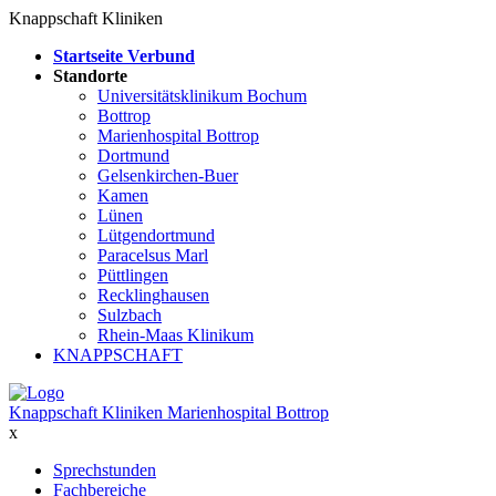
Knappschaft Kliniken
Startseite Verbund
Standorte
Universitätsklinikum Bochum
Bottrop
Marienhospital Bottrop
Dortmund
Gelsenkirchen-Buer
Kamen
Lünen
Lütgendortmund
Paracelsus Marl
Püttlingen
Recklinghausen
Sulzbach
Rhein-Maas Klinikum
KNAPPSCHAFT
Knappschaft Kliniken Marienhospital Bottrop
x
Sprechstunden
Fachbereiche