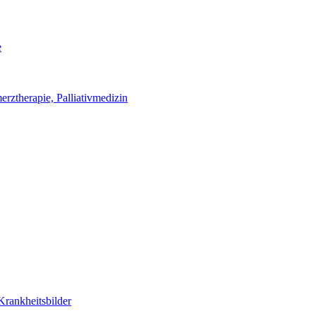
e
erztherapie, Palliativmedizin
Krankheitsbilder