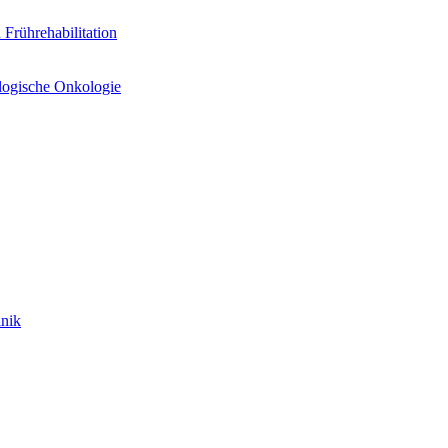
Frührehabilitation
logische Onkologie
inik