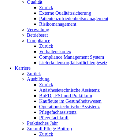
Qualität
Zurück
Externe Qualitätssicherung
Patientenzufriedenheitsmanagement
Risikomanagement
Verwaltung
Betriebsrat
Compliance
Zurück
Verhaltenskodex
Compliance Management System
Lieferkettensorgfaltspflichtengesetz
Karriere
Zurück
Ausbildung
Zurück
Anästhesietechnische Assistenz
BuFDi, FSJ und Praktikum
Kaufleute im Gesundheitswesen
Operationstechnische Assistenz
Pflegefachassistenz
Pflegefachkraft
Praktisches Jahr
Zukunft Pflege Bottrop
Zurück