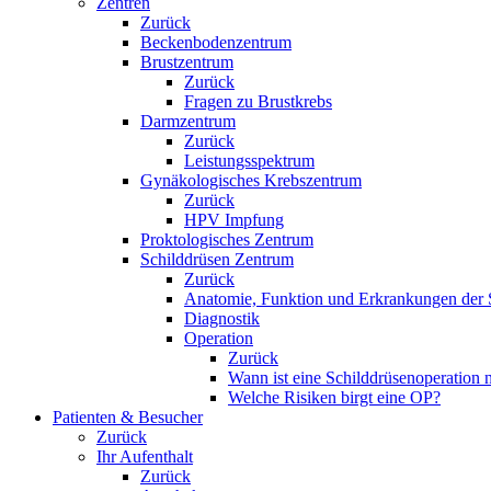
Zentren
Zurück
Beckenbodenzentrum
Brustzentrum
Zurück
Fragen zu Brustkrebs
Darmzentrum
Zurück
Leistungsspektrum
Gynäkologisches Krebszentrum
Zurück
HPV Impfung
Proktologisches Zentrum
Schilddrüsen Zentrum
Zurück
Anatomie, Funktion und Erkrankungen der 
Diagnostik
Operation
Zurück
Wann ist eine Schilddrüsenoperation
Welche Risiken birgt eine OP?
Patienten & Besucher
Zurück
Ihr Aufenthalt
Zurück