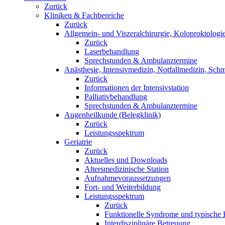
Zurück
Kliniken & Fachbereiche
Zurück
Allgemein- und Viszeralchirurgie, Koloproktologi
Zurück
Laserbehandlung
Sprechstunden & Ambulanztermine
Anästhesie, Intensivmedizin, Notfallmedizin, Schm
Zurück
Informationen der Intensivstation
Palliativbehandlung
Sprechstunden & Ambulanztermine
Augenheilkunde (Belegklinik)
Zurück
Leistungsspektrum
Geriatrie
Zurück
Aktuelles und Downloads
Altersmedizinische Station
Aufnahmevoraussetzungen
Fort- und Weiterbildung
Leistungsspektrum
Zurück
Funktionelle Syndrome und typische 
Interdisziplinäre Betreuung