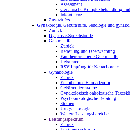
Assessment
Geriatrische Komplexbehandlung und 
Inkontinenz
Zusatzinfos
Gynäkologie, Geburtshilfe, Senologie und gynäko
Zurück
Dysplasie-Sprechstunde
Geburtshilfe
Zurück
Betreuung und Überwachung
Familienorientierte Geburtshilfe
Hebammen
RSV Impfung für Neugeborene
Gynäkologie
Zurück
Echotherapie Fibroadenom
Gebärmuttermyome
Gynäkologisch onkologische Tageskl
Psychoonkologische Beratung
Studien
Urogynäkologie
Weitere Leistungsbereiche
Leistungsspektrum
Zurück
Leistungsspektrum