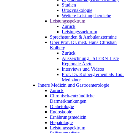
Studien
Urogynäkologie
Weitere Leistungsbereiche
Leistungsspektrum
Zurück
Leistungsspektrum
Sprechstunden & Ambulanztermine
Über Prof. Dr. med. Hans-Christian
Kolberg
Zurück
Auszeichnung - STERN-Liste
Regionale Ärzte
Interviews und Videos
Prof. Dr. Kolberg erneut als Top-
Mediziner
Innere Medizin und Gastroenterologie
Zurück
Chronisch-entzündliche
Darmerkrankungen
Diabetologie
Endoskopie
Ernährungsmedizin
Hepatologie
Leistungsspektrum