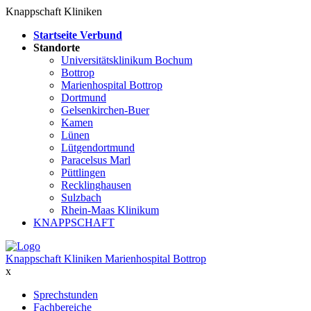
Knappschaft Kliniken
Startseite Verbund
Standorte
Universitätsklinikum Bochum
Bottrop
Marienhospital Bottrop
Dortmund
Gelsenkirchen-Buer
Kamen
Lünen
Lütgendortmund
Paracelsus Marl
Püttlingen
Recklinghausen
Sulzbach
Rhein-Maas Klinikum
KNAPPSCHAFT
Knappschaft Kliniken Marienhospital Bottrop
x
Sprechstunden
Fachbereiche