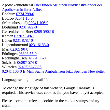
Apothekennotdienst
Hier finden Sie einen Notdienstkalender der
Apotheken in Ihrer Nähe.
Bochum
0234 299-0
Bottrop
02041 15-0
(Marienhospital)
02041 106-0
Dortmund
0231 922-0
Gelsenkirchen-Buer
0209 5902-0
Kamen
02307 149-1
Lünen
0231 8787-0
Lütgendortmund
0231 6188-0
Marl
02365 90-0
Püttlingen
06898 55-0
Recklinghausen
02361 56-0
Sulzbach
06897 574-0
Würselen
02405 62-3305
02041 106-0
E-Mail
Suche
Ambulanzen
Jetzt Spenden
Newsletter
Language setting not available
To change the language of this website, Google Translate is
required. This service uses cookies that you have not yet accepted.
Please accept the relevant cookies in the cookie settings and try
again.