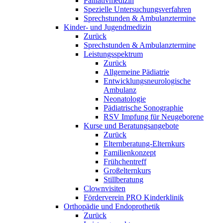
Palliativmedizin
Spezielle Untersuchungsverfahren
Sprechstunden & Ambulanztermine
Kinder- und Jugendmedizin
Zurück
Sprechstunden & Ambulanztermine
Leistungsspektrum
Zurück
Allgemeine Pädiatrie
Entwicklungsneurologische
Ambulanz
Neonatologie
Pädiatrische Sonographie
RSV Impfung für Neugeborene
Kurse und Beratungsangebote
Zurück
Elternberatung-Elternkurs
Familienkonzept
Frühchentreff
Großelternkurs
Stillberatung
Clownvisiten
Förderverein PRO Kinderklinik
Orthopädie und Endoprothetik
Zurück