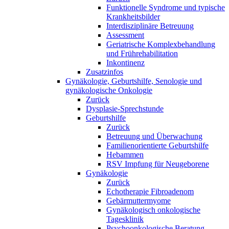
Funktionelle Syndrome und typische
Krankheitsbilder
Interdisziplinäre Betreuung
Assessment
Geriatrische Komplexbehandlung
und Frührehabilitation
Inkontinenz
Zusatzinfos
Gynäkologie, Geburtshilfe, Senologie und
gynäkologische Onkologie
Zurück
Dysplasie-Sprechstunde
Geburtshilfe
Zurück
Betreuung und Überwachung
Familienorientierte Geburtshilfe
Hebammen
RSV Impfung für Neugeborene
Gynäkologie
Zurück
Echotherapie Fibroadenom
Gebärmuttermyome
Gynäkologisch onkologische
Tagesklinik
Psychoonkologische Beratung