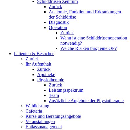
Schilddrüsen Zentrum
Zurück
Anatomie, Funktion und Erkrankungen
der Schiddrüse
Diagnostik
Operation
Zurück
Wann ist eine Schilddrüsenoperation
notwendig?
Welche Risiken birgt eine OP?
Patienten & Besucher
Zurück
Ihr Aufenthalt
Zurück
Apotheke
Physiotherapie
Zurück
Leistungsspektrum
Team
Zusätzliche Angebote der Physiotherapie
Wahlleistung
Cafeteria
Kurse und Beratungsangebote
Veranstaltungen
Entlassmanagement