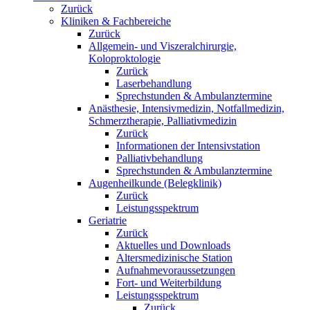
Zurück
Kliniken & Fachbereiche
Zurück
Allgemein- und Viszeralchirurgie,
Koloproktologie
Zurück
Laserbehandlung
Sprechstunden & Ambulanztermine
Anästhesie, Intensivmedizin, Notfallmedizin,
Schmerztherapie, Palliativmedizin
Zurück
Informationen der Intensivstation
Palliativbehandlung
Sprechstunden & Ambulanztermine
Augenheilkunde (Belegklinik)
Zurück
Leistungsspektrum
Geriatrie
Zurück
Aktuelles und Downloads
Altersmedizinische Station
Aufnahmevoraussetzungen
Fort- und Weiterbildung
Leistungsspektrum
Zurück