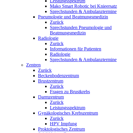
Leistungsspektrum
Mako Smart Robotic bei Knieersatz
Sprechstunden & Ambulanztermine
Pneumologie und Beatmungsmedizin
Zurück
Sprechstunden Pneumologie und
Beatmungsmedizin
Radiologie
Zurück
Informationen für Patienten
Radiologie
Sprechstunden & Ambulanztermine
Zentren
Zurück
Beckenbodenzentrum
Brustzentrum
Zurück
Fragen zu Brustkrebs
Darmzentrum
Zurück
Leistungsspektrum
Gynäkologisches Krebszentrum
Zurück
HPV Impfung
Proktologisches Zentrum