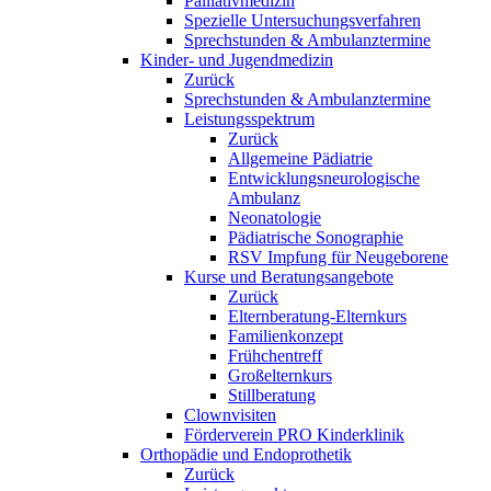
Palliativmedizin
Spezielle Untersuchungsverfahren
Sprechstunden & Ambulanztermine
Kinder- und Jugendmedizin
Zurück
Sprechstunden & Ambulanztermine
Leistungsspektrum
Zurück
Allgemeine Pädiatrie
Entwicklungsneurologische
Ambulanz
Neonatologie
Pädiatrische Sonographie
RSV Impfung für Neugeborene
Kurse und Beratungsangebote
Zurück
Elternberatung-Elternkurs
Familienkonzept
Frühchentreff
Großelternkurs
Stillberatung
Clownvisiten
Förderverein PRO Kinderklinik
Orthopädie und Endoprothetik
Zurück