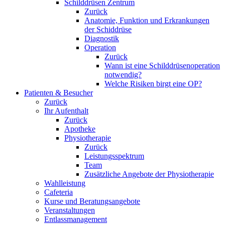
Schilddrüsen Zentrum
Zurück
Anatomie, Funktion und Erkrankungen
der Schiddrüse
Diagnostik
Operation
Zurück
Wann ist eine Schilddrüsenoperation
notwendig?
Welche Risiken birgt eine OP?
Patienten & Besucher
Zurück
Ihr Aufenthalt
Zurück
Apotheke
Physiotherapie
Zurück
Leistungsspektrum
Team
Zusätzliche Angebote der Physiotherapie
Wahlleistung
Cafeteria
Kurse und Beratungsangebote
Veranstaltungen
Entlassmanagement