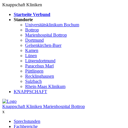
Knappschaft Kliniken
Startseite Verbund
Standorte
Universitätsklinikum Bochum
Bottrop
Marienhospital Bottrop
Dortmund
Gelsenkirchen-Buer
Kamen
Lünen
Lütgendortmund
Paracelsus Marl
Püttlingen
Recklinghausen
Sulzbach
Rhein-Maas Klinikum
KNAPPSCHAFT
Knappschaft Kliniken Marienhospital Bottrop
x
Sprechstunden
Fachbereiche