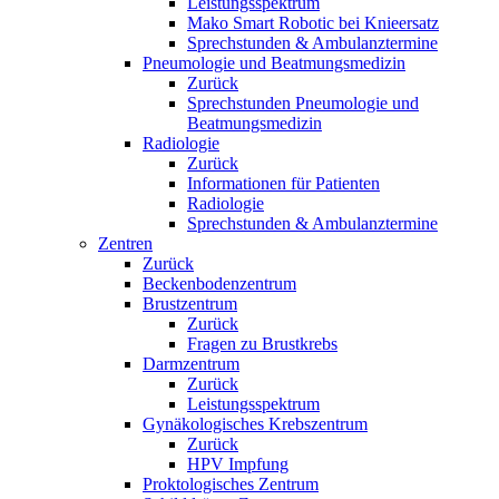
Leistungsspektrum
Mako Smart Robotic bei Knieersatz
Sprechstunden & Ambulanztermine
Pneumologie und Beatmungsmedizin
Zurück
Sprechstunden Pneumologie und
Beatmungsmedizin
Radiologie
Zurück
Informationen für Patienten
Radiologie
Sprechstunden & Ambulanztermine
Zentren
Zurück
Beckenbodenzentrum
Brustzentrum
Zurück
Fragen zu Brustkrebs
Darmzentrum
Zurück
Leistungsspektrum
Gynäkologisches Krebszentrum
Zurück
HPV Impfung
Proktologisches Zentrum