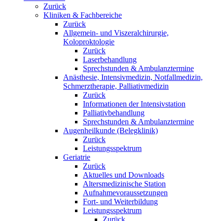
Zurück
Kliniken & Fachbereiche
Zurück
Allgemein- und Viszeralchirurgie,
Koloproktologie
Zurück
Laserbehandlung
Sprechstunden & Ambulanztermine
Anästhesie, Intensivmedizin, Notfallmedizin,
Schmerztherapie, Palliativmedizin
Zurück
Informationen der Intensivstation
Palliativbehandlung
Sprechstunden & Ambulanztermine
Augenheilkunde (Belegklinik)
Zurück
Leistungsspektrum
Geriatrie
Zurück
Aktuelles und Downloads
Altersmedizinische Station
Aufnahmevoraussetzungen
Fort- und Weiterbildung
Leistungsspektrum
Zurück