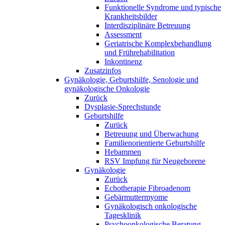
Funktionelle Syndrome und typische
Krankheitsbilder
Interdisziplinäre Betreuung
Assessment
Geriatrische Komplexbehandlung
und Frührehabilitation
Inkontinenz
Zusatzinfos
Gynäkologie, Geburtshilfe, Senologie und
gynäkologische Onkologie
Zurück
Dysplasie-Sprechstunde
Geburtshilfe
Zurück
Betreuung und Überwachung
Familienorientierte Geburtshilfe
Hebammen
RSV Impfung für Neugeborene
Gynäkologie
Zurück
Echotherapie Fibroadenom
Gebärmuttermyome
Gynäkologisch onkologische
Tagesklinik
Psychoonkologische Beratung