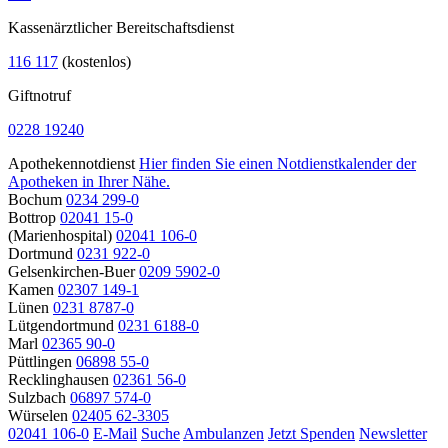
Kassenärztlicher Bereitschaftsdienst
116 117
(kostenlos)
Giftnotruf
0228 19240
Apothekennotdienst
Hier finden Sie einen Notdienstkalender der
Apotheken in Ihrer Nähe.
Bochum
0234 299-0
Bottrop
02041 15-0
(Marienhospital)
02041 106-0
Dortmund
0231 922-0
Gelsenkirchen-Buer
0209 5902-0
Kamen
02307 149-1
Lünen
0231 8787-0
Lütgendortmund
0231 6188-0
Marl
02365 90-0
Püttlingen
06898 55-0
Recklinghausen
02361 56-0
Sulzbach
06897 574-0
Würselen
02405 62-3305
02041 106-0
E-Mail
Suche
Ambulanzen
Jetzt Spenden
Newsletter