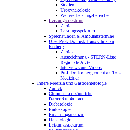
Studien
Urogynäkologie
Weitere Leistungsbereiche
Leistungsspektrum
Zurück
Leistungsspektrum
Sprechstunden & Ambulanztermine
Über Prof. Dr. med. Hans-Christian
Kolberg
Zurück
Auszeichnung - STERN-Liste
Regionale Ärzte
Interviews und Videos
Prof. Dr. Kolberg erneut als Top-
Mediziner
Innere Medizin und Gastroenterologie
Zurück
Chronisch-entzündliche
Darmerkrankungen
Diabetologie
Endoskopie
Ernährungsmedizin
Hepatologie
Leistungsspektrum