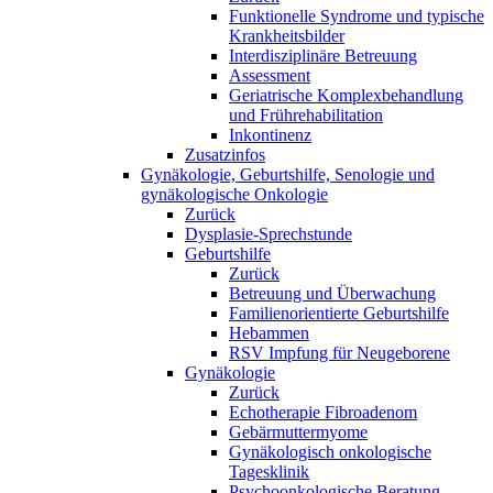
Funktionelle Syndrome und typische
Krankheitsbilder
Interdisziplinäre Betreuung
Assessment
Geriatrische Komplexbehandlung
und Frührehabilitation
Inkontinenz
Zusatzinfos
Gynäkologie, Geburtshilfe, Senologie und
gynäkologische Onkologie
Zurück
Dysplasie-Sprechstunde
Geburtshilfe
Zurück
Betreuung und Überwachung
Familienorientierte Geburtshilfe
Hebammen
RSV Impfung für Neugeborene
Gynäkologie
Zurück
Echotherapie Fibroadenom
Gebärmuttermyome
Gynäkologisch onkologische
Tagesklinik
Psychoonkologische Beratung