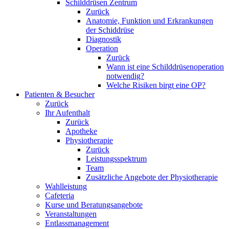
Schilddrüsen Zentrum
Zurück
Anatomie, Funktion und Erkrankungen
der Schiddrüse
Diagnostik
Operation
Zurück
Wann ist eine Schilddrüsenoperation
notwendig?
Welche Risiken birgt eine OP?
Patienten & Besucher
Zurück
Ihr Aufenthalt
Zurück
Apotheke
Physiotherapie
Zurück
Leistungsspektrum
Team
Zusätzliche Angebote der Physiotherapie
Wahlleistung
Cafeteria
Kurse und Beratungsangebote
Veranstaltungen
Entlassmanagement