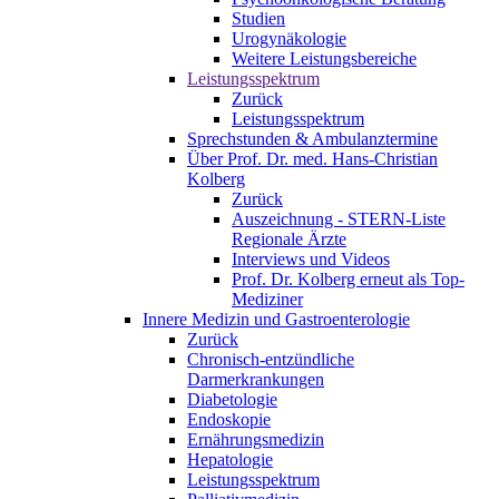
Studien
Urogynäkologie
Weitere Leistungsbereiche
Leistungsspektrum
Zurück
Leistungsspektrum
Sprechstunden & Ambulanztermine
Über Prof. Dr. med. Hans-Christian
Kolberg
Zurück
Auszeichnung - STERN-Liste
Regionale Ärzte
Interviews und Videos
Prof. Dr. Kolberg erneut als Top-
Mediziner
Innere Medizin und Gastroenterologie
Zurück
Chronisch-entzündliche
Darmerkrankungen
Diabetologie
Endoskopie
Ernährungsmedizin
Hepatologie
Leistungsspektrum