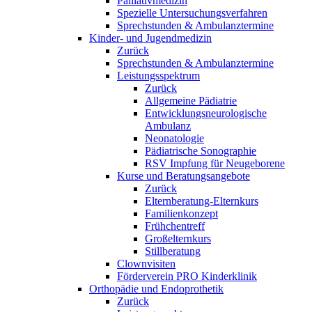
Palliativmedizin
Spezielle Untersuchungsverfahren
Sprechstunden & Ambulanztermine
Kinder- und Jugendmedizin
Zurück
Sprechstunden & Ambulanztermine
Leistungsspektrum
Zurück
Allgemeine Pädiatrie
Entwicklungsneurologische
Ambulanz
Neonatologie
Pädiatrische Sonographie
RSV Impfung für Neugeborene
Kurse und Beratungsangebote
Zurück
Elternberatung-Elternkurs
Familienkonzept
Frühchentreff
Großelternkurs
Stillberatung
Clownvisiten
Förderverein PRO Kinderklinik
Orthopädie und Endoprothetik
Zurück