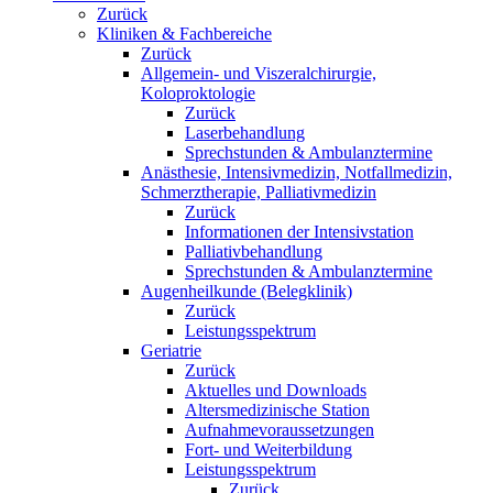
Zurück
Kliniken & Fachbereiche
Zurück
Allgemein- und Viszeralchirurgie,
Koloproktologie
Zurück
Laserbehandlung
Sprechstunden & Ambulanztermine
Anästhesie, Intensivmedizin, Notfallmedizin,
Schmerztherapie, Palliativmedizin
Zurück
Informationen der Intensivstation
Palliativbehandlung
Sprechstunden & Ambulanztermine
Augenheilkunde (Belegklinik)
Zurück
Leistungsspektrum
Geriatrie
Zurück
Aktuelles und Downloads
Altersmedizinische Station
Aufnahmevoraussetzungen
Fort- und Weiterbildung
Leistungsspektrum
Zurück