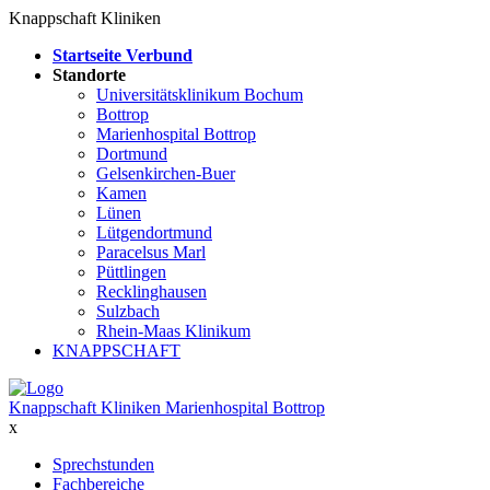
Knappschaft Kliniken
Startseite Verbund
Standorte
Universitätsklinikum Bochum
Bottrop
Marienhospital Bottrop
Dortmund
Gelsenkirchen-Buer
Kamen
Lünen
Lütgendortmund
Paracelsus Marl
Püttlingen
Recklinghausen
Sulzbach
Rhein-Maas Klinikum
KNAPPSCHAFT
Knappschaft Kliniken Marienhospital Bottrop
x
Sprechstunden
Fachbereiche