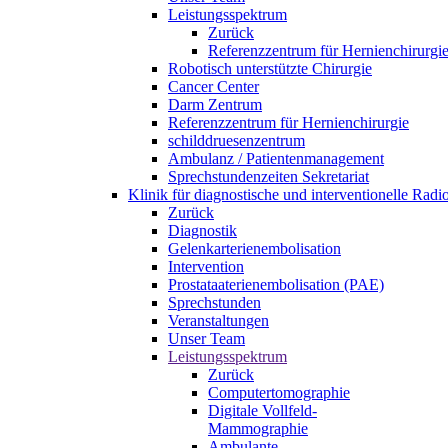
Leistungsspektrum
Zurück
Referenzzentrum für Hernienchirurgi
Robotisch unterstützte Chirurgie
Cancer Center
Darm Zentrum
Referenzzentrum für Hernienchirurgie
schilddruesenzentrum
Ambulanz / Patientenmanagement
Sprechstundenzeiten Sekretariat
Klinik für diagnostische und interventionelle Rad
Zurück
Diagnostik
Gelenkarterienembolisation
Intervention
Prostataaterienembolisation (PAE)
Sprechstunden
Veranstaltungen
Unser Team
Leistungsspektrum
Zurück
Computertomographie
Digitale Vollfeld-
Mammographie
Ambulante