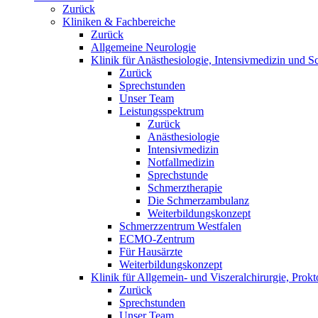
Zurück
Kliniken & Fachbereiche
Zurück
Allgemeine Neurologie
Klinik für Anästhesiologie, Intensivmedizin und S
Zurück
Sprechstunden
Unser Team
Leistungsspektrum
Zurück
Anästhesiologie
Intensivmedizin
Notfallmedizin
Sprechstunde
Schmerztherapie
Die Schmerzambulanz
Weiterbildungskonzept
Schmerzzentrum Westfalen
ECMO-Zentrum
Für Hausärzte
Weiterbildungskonzept
Klinik für Allgemein- und Viszeralchirurgie, Prokt
Zurück
Sprechstunden
Unser Team