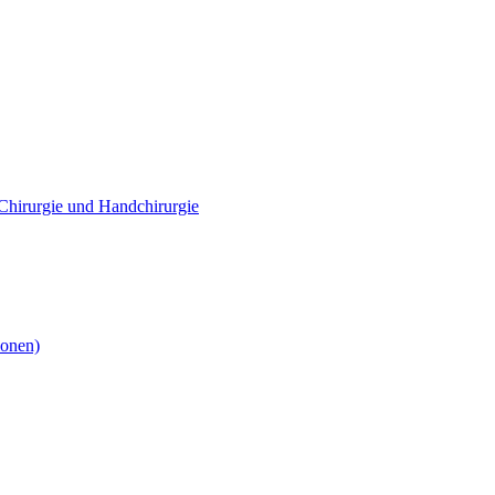
e Chirurgie und Handchirurgie
ionen)