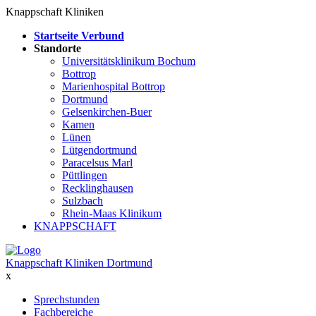
Knappschaft Kliniken
Startseite Verbund
Standorte
Universitätsklinikum Bochum
Bottrop
Marienhospital Bottrop
Dortmund
Gelsenkirchen-Buer
Kamen
Lünen
Lütgendortmund
Paracelsus Marl
Püttlingen
Recklinghausen
Sulzbach
Rhein-Maas Klinikum
KNAPPSCHAFT
Knappschaft Kliniken Dortmund
x
Sprechstunden
Fachbereiche