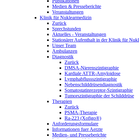
Publikationen
Medien & Presseberichte
Veranstaltungen
Klinik für Nuklearmedizin
Zurück
Sprechstunden
Aktuelles - Veranstaltungen
Stationärer Aufenthalt in der Klinik für Nuk
Unser Team
Ambulanzen
Diagnostik
Zurück
DMSA-Nierenszintigraphie
Kardiale ATTR-Amyloidose
Lymphabflussszintigraphie
Nebenschilddrüsendiagnostik
Somatostatinrezeptor-Szintigraphie
Tumorszintigraphie der Schilddrüse
Therapien
Zurück
PSMA-Therapie
Ra-223 (Xofigo®)
Anforderungsformulare
Informationen fuer Aerzte
Medien- und Presseberichte