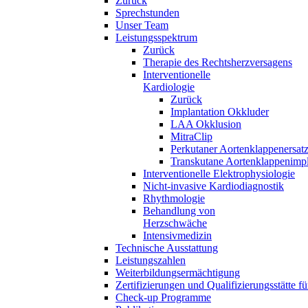
Zurück
Sprechstunden
Unser Team
Leistungsspektrum
Zurück
Therapie des Rechtsherzversagens
Interventionelle
Kardiologie
Zurück
Implantation Okkluder
LAA Okklusion
MitraClip
Perkutaner Aortenklappenersat
Transkutane Aortenklappenimpl
Interventionelle Elektrophysiologie
Nicht-invasive Kardiodiagnostik
Rhythmologie
Behandlung von
Herzschwäche
Intensivmedizin
Technische Ausstattung
Leistungszahlen
Weiterbildungsermächtigung
Zertifizierungen und Qualifizierungsstätte f
Check-up Programme