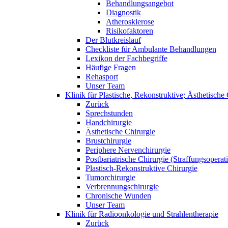
Behandlungsangebot
Diagnostik
Atherosklerose
Risikofaktoren
Der Blutkreislauf
Checkliste für Ambulante Behandlungen
Lexikon der Fachbegriffe
Häufige Fragen
Rehasport
Unser Team
Klinik für Plastische, Rekonstruktive; Ästhetisch
Zurück
Sprechstunden
Handchirurgie
Ästhetische Chirurgie
Brustchirurgie
Periphere Nervenchirurgie
Postbariatrische Chirurgie (Straffungsoperat
Plastisch-Rekonstruktive Chirurgie
Tumorchirurgie
Verbrennungschirurgie
Chronische Wunden
Unser Team
Klinik für Radioonkologie und Strahlentherapie
Zurück