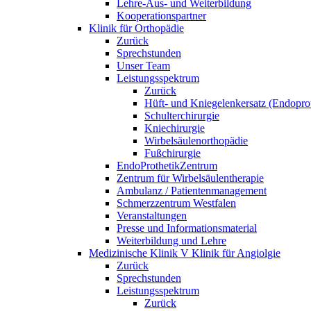
Lehre-Aus- und Weiterbildung
Kooperationspartner
Klinik für Orthopädie
Zurück
Sprechstunden
Unser Team
Leistungsspektrum
Zurück
Hüft- und Kniegelenkersatz (Endoprot
Schulterchirurgie
Kniechirurgie
Wirbelsäulenorthopädie
Fußchirurgie
EndoProthetikZentrum
Zentrum für Wirbelsäulentherapie
Ambulanz / Patientenmanagement
Schmerzzentrum Westfalen
Veranstaltungen
Presse und Informationsmaterial
Weiterbildung und Lehre
Medizinische Klinik V Klinik für Angiolgie
Zurück
Sprechstunden
Leistungsspektrum
Zurück