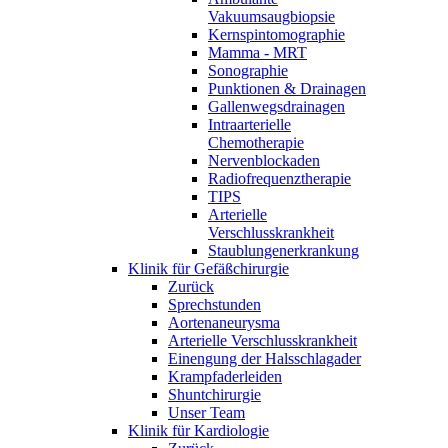
Vakuumsaugbiopsie
Kernspintomographie
Mamma - MRT
Sonographie
Punktionen & Drainagen
Gallenwegsdrainagen
Intraarterielle
Chemotherapie
Nervenblockaden
Radiofrequenztherapie
TIPS
Arterielle
Verschlusskrankheit
Staublungenerkrankung
Klinik für Gefäßchirurgie
Zurück
Sprechstunden
Aortenaneurysma
Arterielle Verschlusskrankheit
Einengung der Halsschlagader
Krampfaderleiden
Shuntchirurgie
Unser Team
Klinik für Kardiologie