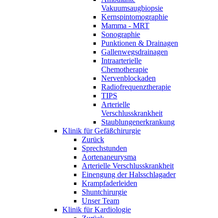
Vakuumsaugbiopsie
Kernspintomographie
Mamma - MRT
Sonographie
Punktionen & Drainagen
Gallenwegsdrainagen
Intraarterielle
Chemotherapie
Nervenblockaden
Radiofrequenztherapie
TIPS
Arterielle
Verschlusskrankheit
Staublungenerkrankung
Klinik für Gefäßchirurgie
Zurück
Sprechstunden
Aortenaneurysma
Arterielle Verschlusskrankheit
Einengung der Halsschlagader
Krampfaderleiden
Shuntchirurgie
Unser Team
Klinik für Kardiologie