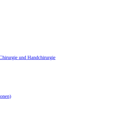
e Chirurgie und Handchirurgie
ionen)