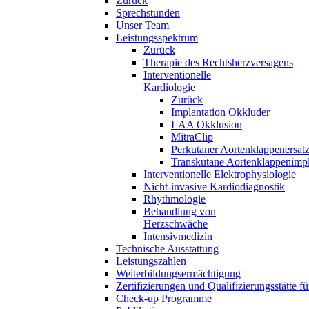
Zurück
Sprechstunden
Unser Team
Leistungsspektrum
Zurück
Therapie des Rechtsherzversagens
Interventionelle
Kardiologie
Zurück
Implantation Okkluder
LAA Okklusion
MitraClip
Perkutaner Aortenklappenersat
Transkutane Aortenklappenimpl
Interventionelle Elektrophysiologie
Nicht-invasive Kardiodiagnostik
Rhythmologie
Behandlung von
Herzschwäche
Intensivmedizin
Technische Ausstattung
Leistungszahlen
Weiterbildungsermächtigung
Zertifizierungen und Qualifizierungsstätte f
Check-up Programme