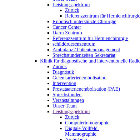
Leistungsspektrum
Zurück
Referenzzentrum für Hernienchirurgi
Robotisch unterstützte Chirurgie
Cancer Center
Darm Zentrum
Referenzzentrum für Hernienchirurgie
schilddruesenzentrum
Ambulanz / Patientenmanagement
Sprechstundenzeiten Sekretariat
Klinik für diagnostische und interventionelle Rad
Zurück
Diagnostik
Gelenkarterienembolisation
Intervention
Prostataaterienembolisation (PAE)
Sprechstunden
Veranstaltungen
Unser Team
Leistungsspektrum
Zurück
Computertomographie
Digitale Vollfeld-
Mammographie
Ambulante