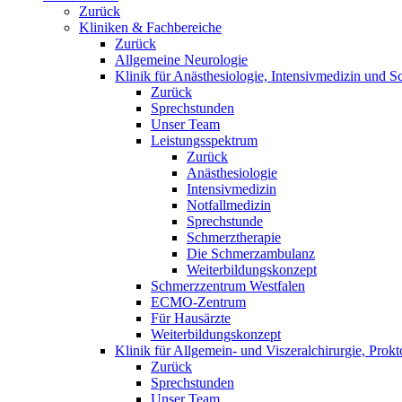
Zurück
Kliniken & Fachbereiche
Zurück
Allgemeine Neurologie
Klinik für Anästhesiologie, Intensivmedizin und S
Zurück
Sprechstunden
Unser Team
Leistungsspektrum
Zurück
Anästhesiologie
Intensivmedizin
Notfallmedizin
Sprechstunde
Schmerztherapie
Die Schmerzambulanz
Weiterbildungskonzept
Schmerzzentrum Westfalen
ECMO-Zentrum
Für Hausärzte
Weiterbildungskonzept
Klinik für Allgemein- und Viszeralchirurgie, Prokt
Zurück
Sprechstunden
Unser Team