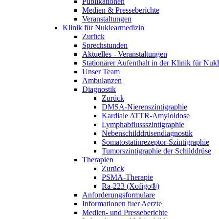
Publikationen
Medien & Presseberichte
Veranstaltungen
Klinik für Nuklearmedizin
Zurück
Sprechstunden
Aktuelles - Veranstaltungen
Stationärer Aufenthalt in der Klinik für Nuk
Unser Team
Ambulanzen
Diagnostik
Zurück
DMSA-Nierenszintigraphie
Kardiale ATTR-Amyloidose
Lymphabflussszintigraphie
Nebenschilddrüsendiagnostik
Somatostatinrezeptor-Szintigraphie
Tumorszintigraphie der Schilddrüse
Therapien
Zurück
PSMA-Therapie
Ra-223 (Xofigo®)
Anforderungsformulare
Informationen fuer Aerzte
Medien- und Presseberichte