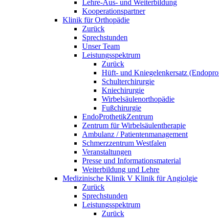
Lehre-Aus- und Weiterbildung
Kooperationspartner
Klinik für Orthopädie
Zurück
Sprechstunden
Unser Team
Leistungsspektrum
Zurück
Hüft- und Kniegelenkersatz (Endoprot
Schulterchirurgie
Kniechirurgie
Wirbelsäulenorthopädie
Fußchirurgie
EndoProthetikZentrum
Zentrum für Wirbelsäulentherapie
Ambulanz / Patientenmanagement
Schmerzzentrum Westfalen
Veranstaltungen
Presse und Informationsmaterial
Weiterbildung und Lehre
Medizinische Klinik V Klinik für Angiolgie
Zurück
Sprechstunden
Leistungsspektrum
Zurück