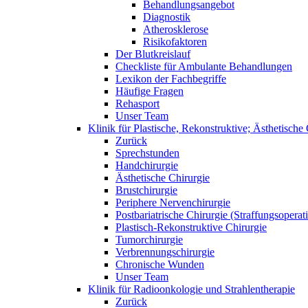
Behandlungsangebot
Diagnostik
Atherosklerose
Risikofaktoren
Der Blutkreislauf
Checkliste für Ambulante Behandlungen
Lexikon der Fachbegriffe
Häufige Fragen
Rehasport
Unser Team
Klinik für Plastische, Rekonstruktive; Ästhetisch
Zurück
Sprechstunden
Handchirurgie
Ästhetische Chirurgie
Brustchirurgie
Periphere Nervenchirurgie
Postbariatrische Chirurgie (Straffungsoperat
Plastisch-Rekonstruktive Chirurgie
Tumorchirurgie
Verbrennungschirurgie
Chronische Wunden
Unser Team
Klinik für Radioonkologie und Strahlentherapie
Zurück