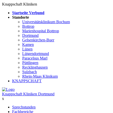
Knappschaft Kliniken
Startseite Verbund
Standorte
Universitätsklinikum Bochum
Bottrop
Marienhospital Bottrop
Dortmund
Gelsenkirchen-Buer
Kamen
Lünen
Lütgendortmund
Paracelsus Marl
Püttlingen
Recklinghausen
Sulzbach
Rhein-Maas Klinikum
KNAPPSCHAFT
Knappschaft Kliniken Dortmund
x
Sprechstunden
Fachbereiche