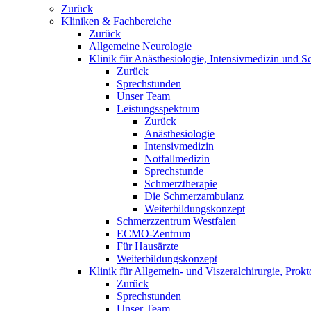
Zurück
Kliniken & Fachbereiche
Zurück
Allgemeine Neurologie
Klinik für Anästhesiologie, Intensivmedizin und S
Zurück
Sprechstunden
Unser Team
Leistungsspektrum
Zurück
Anästhesiologie
Intensivmedizin
Notfallmedizin
Sprechstunde
Schmerztherapie
Die Schmerzambulanz
Weiterbildungskonzept
Schmerzzentrum Westfalen
ECMO-Zentrum
Für Hausärzte
Weiterbildungskonzept
Klinik für Allgemein- und Viszeralchirurgie, Prokt
Zurück
Sprechstunden
Unser Team