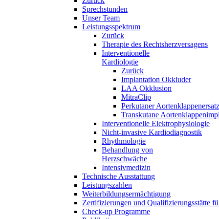
Zurück
Sprechstunden
Unser Team
Leistungsspektrum
Zurück
Therapie des Rechtsherzversagens
Interventionelle
Kardiologie
Zurück
Implantation Okkluder
LAA Okklusion
MitraClip
Perkutaner Aortenklappenersat
Transkutane Aortenklappenimpl
Interventionelle Elektrophysiologie
Nicht-invasive Kardiodiagnostik
Rhythmologie
Behandlung von
Herzschwäche
Intensivmedizin
Technische Ausstattung
Leistungszahlen
Weiterbildungsermächtigung
Zertifizierungen und Qualifizierungsstätte f
Check-up Programme