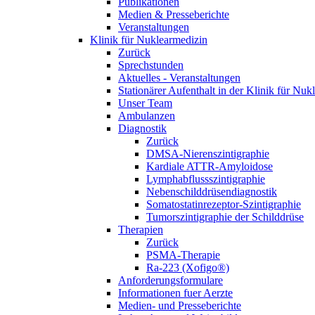
Publikationen
Medien & Presseberichte
Veranstaltungen
Klinik für Nuklearmedizin
Zurück
Sprechstunden
Aktuelles - Veranstaltungen
Stationärer Aufenthalt in der Klinik für Nuk
Unser Team
Ambulanzen
Diagnostik
Zurück
DMSA-Nierenszintigraphie
Kardiale ATTR-Amyloidose
Lymphabflussszintigraphie
Nebenschilddrüsendiagnostik
Somatostatinrezeptor-Szintigraphie
Tumorszintigraphie der Schilddrüse
Therapien
Zurück
PSMA-Therapie
Ra-223 (Xofigo®)
Anforderungsformulare
Informationen fuer Aerzte
Medien- und Presseberichte