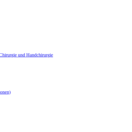
e Chirurgie und Handchirurgie
ionen)