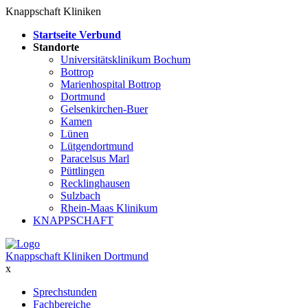
Knappschaft Kliniken
Startseite Verbund
Standorte
Universitätsklinikum Bochum
Bottrop
Marienhospital Bottrop
Dortmund
Gelsenkirchen-Buer
Kamen
Lünen
Lütgendortmund
Paracelsus Marl
Püttlingen
Recklinghausen
Sulzbach
Rhein-Maas Klinikum
KNAPPSCHAFT
Knappschaft Kliniken Dortmund
x
Sprechstunden
Fachbereiche