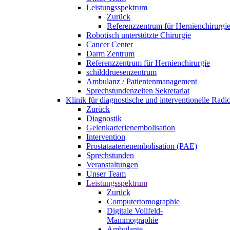
Leistungsspektrum
Zurück
Referenzzentrum für Hernienchirurgi
Robotisch unterstützte Chirurgie
Cancer Center
Darm Zentrum
Referenzzentrum für Hernienchirurgie
schilddruesenzentrum
Ambulanz / Patientenmanagement
Sprechstundenzeiten Sekretariat
Klinik für diagnostische und interventionelle Rad
Zurück
Diagnostik
Gelenkarterienembolisation
Intervention
Prostataaterienembolisation (PAE)
Sprechstunden
Veranstaltungen
Unser Team
Leistungsspektrum
Zurück
Computertomographie
Digitale Vollfeld-
Mammographie
Ambulante