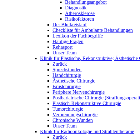
Behandlungsangebot
Diagnostik
Atherosklerose
Risikofaktoren
Der Blutkreislauf
Checkliste für Ambulante Behandlungen
Lexikon der Fachbegriffe
Häufige Fragen
Rehasport
Unser Team
Klinik für Plastische, Rekonstruktive; Ästhetisch
Zurück
Sprechstunden
Handchirurgie
Ästhetische Chirurgie
Brustchirurgie
Periphere Nervenchirurgie
Postbariatrische Chirurgie (Straffungsoperat
Plastisch-Rekonstruktive Chirurgie
Tumorchirurgie
Verbrennungschirurgie
Chronische Wunden
Unser Team
Klinik für Radioonkologie und Strahlentherapie
Zurück