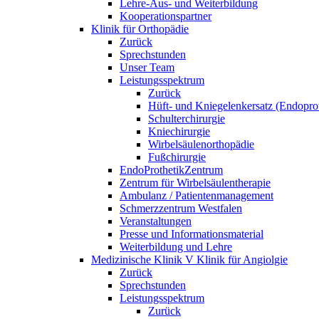
Lehre-Aus- und Weiterbildung
Kooperationspartner
Klinik für Orthopädie
Zurück
Sprechstunden
Unser Team
Leistungsspektrum
Zurück
Hüft- und Kniegelenkersatz (Endoprot
Schulterchirurgie
Kniechirurgie
Wirbelsäulenorthopädie
Fußchirurgie
EndoProthetikZentrum
Zentrum für Wirbelsäulentherapie
Ambulanz / Patientenmanagement
Schmerzzentrum Westfalen
Veranstaltungen
Presse und Informationsmaterial
Weiterbildung und Lehre
Medizinische Klinik V Klinik für Angiolgie
Zurück
Sprechstunden
Leistungsspektrum
Zurück