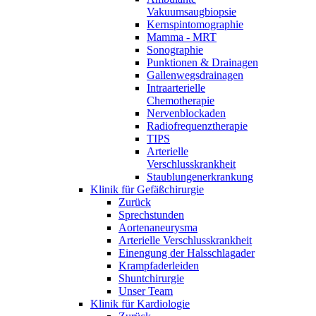
Vakuumsaugbiopsie
Kernspintomographie
Mamma - MRT
Sonographie
Punktionen & Drainagen
Gallenwegsdrainagen
Intraarterielle
Chemotherapie
Nervenblockaden
Radiofrequenztherapie
TIPS
Arterielle
Verschlusskrankheit
Staublungenerkrankung
Klinik für Gefäßchirurgie
Zurück
Sprechstunden
Aortenaneurysma
Arterielle Verschlusskrankheit
Einengung der Halsschlagader
Krampfaderleiden
Shuntchirurgie
Unser Team
Klinik für Kardiologie