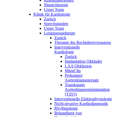
Krampfaderleiden
Shuntchirurgie
Unser Team
Klinik für Kardiologie
Zurück
Sprechstunden
Unser Team
Leistungsspektrum
Zurück
Therapie des Rechtsherzversagens
Interventionelle
Kardiologie
Zurück
Implantation Okkluder
LAA Okklusion
MitraClip
Perkutaner
Aortenklappenersatz
Transkutane
Aortenklappenimplantation
(TAVI)
Interventionelle Elektrophysiologie
Nicht-invasive Kardiodiagnostik
Rhythmologie
Behandlung von