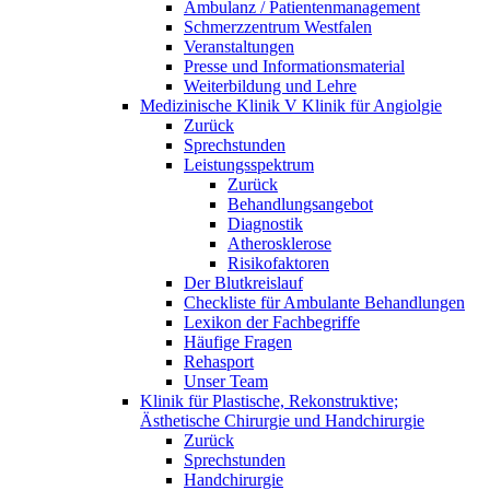
Ambulanz / Patientenmanagement
Schmerzzentrum Westfalen
Veranstaltungen
Presse und Informationsmaterial
Weiterbildung und Lehre
Medizinische Klinik V Klinik für Angiolgie
Zurück
Sprechstunden
Leistungsspektrum
Zurück
Behandlungsangebot
Diagnostik
Atherosklerose
Risikofaktoren
Der Blutkreislauf
Checkliste für Ambulante Behandlungen
Lexikon der Fachbegriffe
Häufige Fragen
Rehasport
Unser Team
Klinik für Plastische, Rekonstruktive;
Ästhetische Chirurgie und Handchirurgie
Zurück
Sprechstunden
Handchirurgie