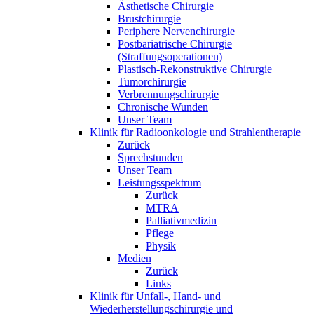
Ästhetische Chirurgie
Brustchirurgie
Periphere Nervenchirurgie
Postbariatrische Chirurgie
(Straffungsoperationen)
Plastisch-Rekonstruktive Chirurgie
Tumorchirurgie
Verbrennungschirurgie
Chronische Wunden
Unser Team
Klinik für Radioonkologie und Strahlentherapie
Zurück
Sprechstunden
Unser Team
Leistungsspektrum
Zurück
MTRA
Palliativmedizin
Pflege
Physik
Medien
Zurück
Links
Klinik für Unfall-, Hand- und
Wiederherstellungschirurgie und