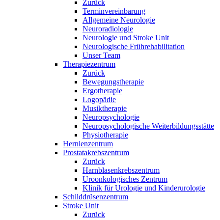
Zurück
Terminvereinbarung
Allgemeine Neurologie
Neuroradiologie
Neurologie und Stroke Unit
Neurologische Frührehabilitation
Unser Team
Therapiezentrum
Zurück
Bewegungstherapie
Ergotherapie
Logopädie
Musiktherapie
Neuropsychologie
Neuropsychologische Weiterbildungsstätte
Physiotherapie
Hernienzentrum
Prostatakrebszentrum
Zurück
Harnblasenkrebszentrum
Uroonkologisches Zentrum
Klinik für Urologie und Kinderurologie
Schilddrüsenzentrum
Stroke Unit
Zurück