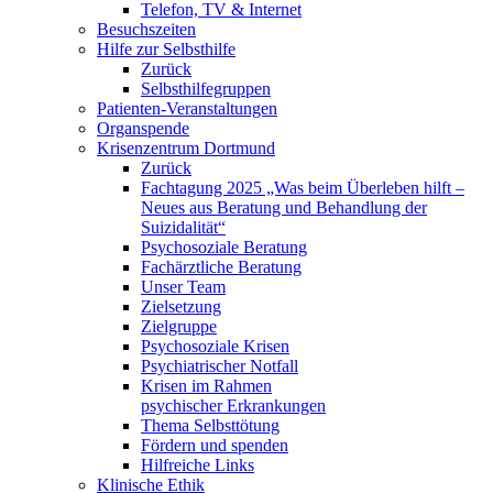
Telefon, TV & Internet
Besuchszeiten
Hilfe zur Selbsthilfe
Zurück
Selbsthilfegruppen
Patienten-Veranstaltungen
Organspende
Krisenzentrum Dortmund
Zurück
Fachtagung 2025 „Was beim Überleben hilft –
Neues aus Beratung und Behandlung der
Suizidalität“
Psychosoziale Beratung
Fachärztliche Beratung
Unser Team
Zielsetzung
Zielgruppe
Psychosoziale Krisen
Psychiatrischer Notfall
Krisen im Rahmen
psychischer Erkrankungen
Thema Selbsttötung
Fördern und spenden
Hilfreiche Links
Klinische Ethik