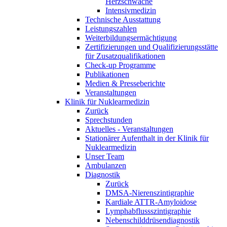
Herzschwäche
Intensivmedizin
Technische Ausstattung
Leistungszahlen
Weiterbildungsermächtigung
Zertifizierungen und Qualifizierungsstätte
für Zusatzqualifikationen
Check-up Programme
Publikationen
Medien & Presseberichte
Veranstaltungen
Klinik für Nuklearmedizin
Zurück
Sprechstunden
Aktuelles - Veranstaltungen
Stationärer Aufenthalt in der Klinik für
Nuklearmedizin
Unser Team
Ambulanzen
Diagnostik
Zurück
DMSA-Nierenszintigraphie
Kardiale ATTR-Amyloidose
Lymphabflussszintigraphie
Nebenschilddrüsendiagnostik