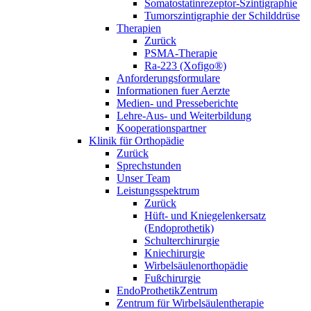
Somatostatinrezeptor-Szintigraphie
Tumorszintigraphie der Schilddrüse
Therapien
Zurück
PSMA-Therapie
Ra-223 (Xofigo®)
Anforderungsformulare
Informationen fuer Aerzte
Medien- und Presseberichte
Lehre-Aus- und Weiterbildung
Kooperationspartner
Klinik für Orthopädie
Zurück
Sprechstunden
Unser Team
Leistungsspektrum
Zurück
Hüft- und Kniegelenkersatz
(Endoprothetik)
Schulterchirurgie
Kniechirurgie
Wirbelsäulenorthopädie
Fußchirurgie
EndoProthetikZentrum
Zentrum für Wirbelsäulentherapie