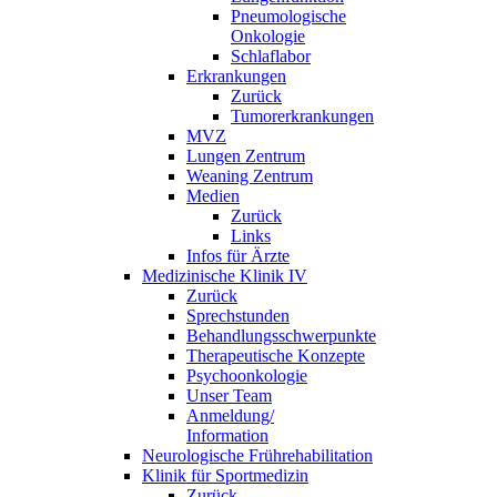
Pneumologische
Onkologie
Schlaflabor
Erkrankungen
Zurück
Tumorerkrankungen
MVZ
Lungen Zentrum
Weaning Zentrum
Medien
Zurück
Links
Infos für Ärzte
Medizinische Klinik IV
Zurück
Sprechstunden
Behandlungsschwerpunkte
Therapeutische Konzepte
Psychoonkologie
Unser Team
Anmeldung/
Information
Neurologische Frührehabilitation
Klinik für Sportmedizin
Zurück