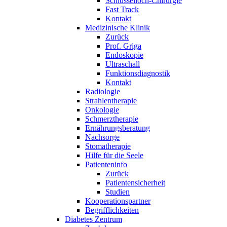
Schlüsselloch-Chirurgie
Fast Track
Kontakt
Medizinische Klinik
Zurück
Prof. Griga
Endoskopie
Ultraschall
Funktionsdiagnostik
Kontakt
Radiologie
Strahlentherapie
Onkologie
Schmerztherapie
Ernährungsberatung
Nachsorge
Stomatherapie
Hilfe für die Seele
Patienteninfo
Zurück
Patientensicherheit
Studien
Kooperationspartner
Begrifflichkeiten
Diabetes Zentrum