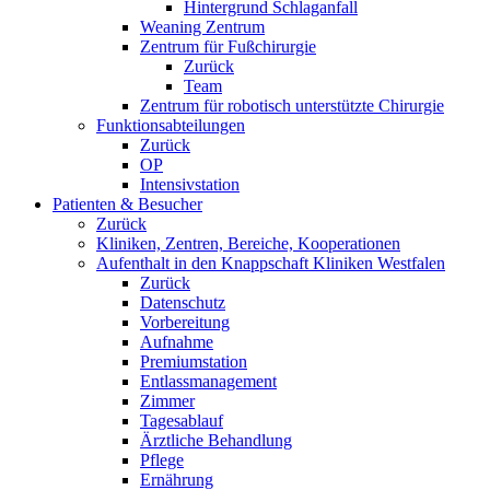
Hintergrund Schlaganfall
Weaning Zentrum
Zentrum für Fußchirurgie
Zurück
Team
Zentrum für robotisch unterstützte Chirurgie
Funktionsabteilungen
Zurück
OP
Intensivstation
Patienten & Besucher
Zurück
Kliniken, Zentren, Bereiche, Kooperationen
Aufenthalt in den Knappschaft Kliniken Westfalen
Zurück
Datenschutz
Vorbereitung
Aufnahme
Premiumstation
Entlassmanagement
Zimmer
Tagesablauf
Ärztliche Behandlung
Pflege
Ernährung