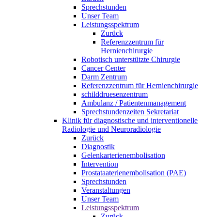
Sprechstunden
Unser Team
Leistungsspektrum
Zurück
Referenzzentrum für
Hernienchirurgie
Robotisch unterstützte Chirurgie
Cancer Center
Darm Zentrum
Referenzzentrum für Hernienchirurgie
schilddruesenzentrum
Ambulanz / Patientenmanagement
Sprechstundenzeiten Sekretariat
Klinik für diagnostische und interventionelle
Radiologie und Neuroradiologie
Zurück
Diagnostik
Gelenkarterienembolisation
Intervention
Prostataaterienembolisation (PAE)
Sprechstunden
Veranstaltungen
Unser Team
Leistungsspektrum
Zurück