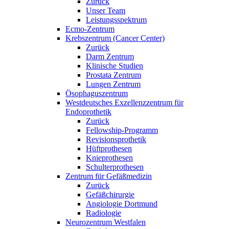
Zurück
Unser Team
Leistungsspektrum
Ecmo-Zentrum
Krebszentrum (Cancer Center)
Zurück
Darm Zentrum
Klinische Studien
Prostata Zentrum
Lungen Zentrum
Ösophaguszentrum
Westdeutsches Exzellenzzentrum für
Endoprothetik
Zurück
Fellowship-Programm
Revisionsprothetik
Hüftprothesen
Knieprothesen
Schulterprothesen
Zentrum für Gefäßmedizin
Zurück
Gefäßchirurgie
Angiologie Dortmund
Radiologie
Neurozentrum Westfalen