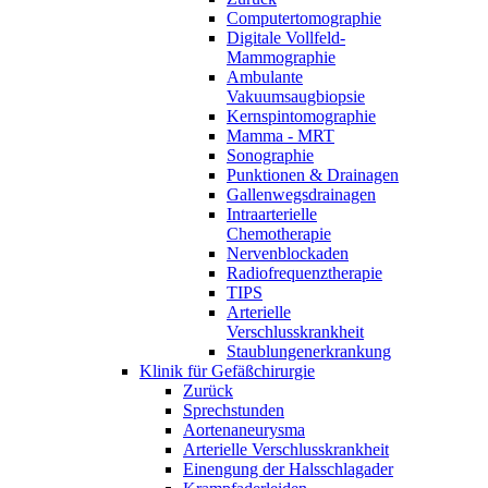
Computertomographie
Digitale Vollfeld-
Mammographie
Ambulante
Vakuumsaugbiopsie
Kernspintomographie
Mamma - MRT
Sonographie
Punktionen & Drainagen
Gallenwegsdrainagen
Intraarterielle
Chemotherapie
Nervenblockaden
Radiofrequenztherapie
TIPS
Arterielle
Verschlusskrankheit
Staublungenerkrankung
Klinik für Gefäßchirurgie
Zurück
Sprechstunden
Aortenaneurysma
Arterielle Verschlusskrankheit
Einengung der Halsschlagader