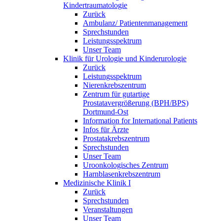
Kindertraumatologie
Zurück
Ambulanz/ Patientenmanagement
Sprechstunden
Leistungsspektrum
Unser Team
Klinik für Urologie und Kinderurologie
Zurück
Leistungsspektrum
Nierenkrebszentrum
Zentrum für gutartige
Prostatavergrößerung (BPH/BPS)
Dortmund-Ost
Information for International Patients
Infos für Ärzte
Prostatakrebszentrum
Sprechstunden
Unser Team
Uroonkologisches Zentrum
Harnblasenkrebszentrum
Medizinische Klinik I
Zurück
Sprechstunden
Veranstaltungen
Unser Team