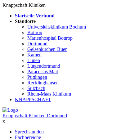
Knappschaft Kliniken
Startseite Verbund
Standorte
Universitätsklinikum Bochum
Bottrop
Marienhospital Bottrop
Dortmund
Gelsenkirchen-Buer
Kamen
Lünen
Lütgendortmund
Paracelsus Marl
Püttlingen
Recklinghausen
Sulzbach
Rhein-Maas Klinikum
KNAPPSCHAFT
Knappschaft Kliniken Dortmund
x
Sprechstunden
Fachbereiche