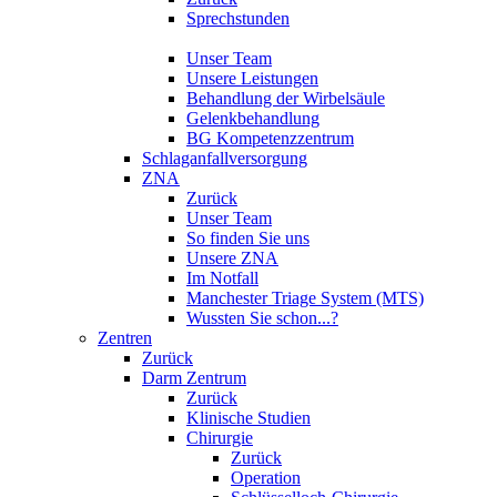
Sprechstunden
Unser Team
Unsere Leistungen
Behandlung der Wirbelsäule
Gelenkbehandlung
BG Kompetenzzentrum
Schlaganfallversorgung
ZNA
Zurück
Unser Team
So finden Sie uns
Unsere ZNA
Im Notfall
Manchester Triage System (MTS)
Wussten Sie schon...?
Zentren
Zurück
Darm Zentrum
Zurück
Klinische Studien
Chirurgie
Zurück
Operation