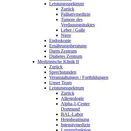
Leistungsspektrum
Zurück
Palliativmedizin
Tumore des
Verdauungstraktes
Leber / Galle
Niere
Endoskopie
Ernährungsberatung
Darm Zentrum
Diabetes Zentrum
Medizinische Klinik II
Zurück
Sprechstunden
Veranstaltungen / Fortbildungen
Unser Team
Leistungsspektrum
Zurück
Allergologie
Alpha-1-Center
Dortmund
BAL-Labor
Heimbeatmung
Intensivmedizin
Lungenfunktion