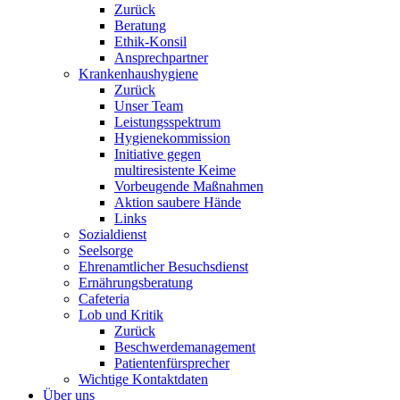
Zurück
Beratung
Ethik-Konsil
Ansprechpartner
Krankenhaushygiene
Zurück
Unser Team
Leistungsspektrum
Hygienekommission
Initiative gegen
multiresistente Keime
Vorbeugende Maßnahmen
Aktion saubere Hände
Links
Sozialdienst
Seelsorge
Ehrenamtlicher Besuchsdienst
Ernährungsberatung
Cafeteria
Lob und Kritik
Zurück
Beschwerdemanagement
Patientenfürsprecher
Wichtige Kontaktdaten
Über uns