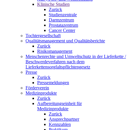
Klinische Studien
Zurück
Studienzentrale
Darmzentrum
Prostatazentrum
Cancer Center
Tochtergesellschaft
Qualitätsmanagement und Qualitätsberichte
Zurück
Risikomanagement
Menschenrechte und Umweltschutz in der Lieferkette /
Beschwerdeverfahren nach dem
Lieferkettensorgfaltspflichtengesetz
Presse
Zurück
Pressemeldungen
Förderverein
Medizinprodukte
Zurück
Aufbereitungseinheit für
Medizinprodukte
Zurück
Ansprechpartner
Kennzahlen
Praktikum