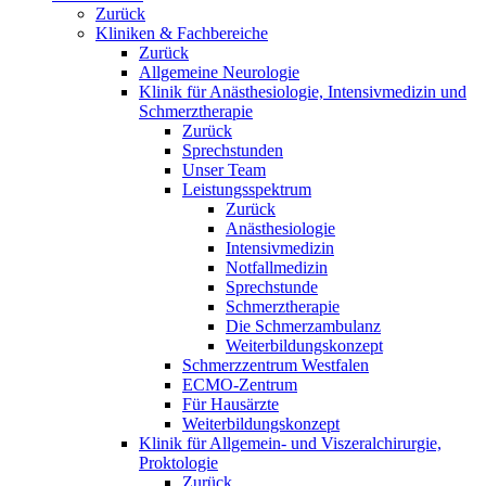
Zurück
Kliniken & Fachbereiche
Zurück
Allgemeine Neurologie
Klinik für Anästhesiologie, Intensivmedizin und
Schmerztherapie
Zurück
Sprechstunden
Unser Team
Leistungsspektrum
Zurück
Anästhesiologie
Intensivmedizin
Notfallmedizin
Sprechstunde
Schmerztherapie
Die Schmerzambulanz
Weiterbildungskonzept
Schmerzzentrum Westfalen
ECMO-Zentrum
Für Hausärzte
Weiterbildungskonzept
Klinik für Allgemein- und Viszeralchirurgie,
Proktologie
Zurück