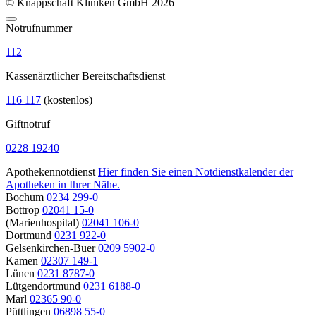
© Knappschaft Kliniken GmbH 2026
Notrufnummer
112
Kassenärztlicher Bereitschaftsdienst
116 117
(kostenlos)
Giftnotruf
0228 19240
Apothekennotdienst
Hier finden Sie einen Notdienstkalender der
Apotheken in Ihrer Nähe.
Bochum
0234 299-0
Bottrop
02041 15-0
(Marienhospital)
02041 106-0
Dortmund
0231 922-0
Gelsenkirchen-Buer
0209 5902-0
Kamen
02307 149-1
Lünen
0231 8787-0
Lütgendortmund
0231 6188-0
Marl
02365 90-0
Püttlingen
06898 55-0