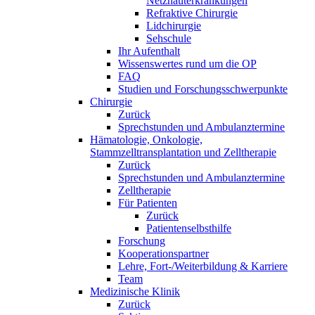
Netzhauterkrankungen
Refraktive Chirurgie
Lidchirurgie
Sehschule
Ihr Aufenthalt
Wissenswertes rund um die OP
FAQ
Studien und Forschungsschwerpunkte
Chirurgie
Zurück
Sprechstunden und Ambulanztermine
Hämatologie, Onkologie,
Stammzelltransplantation und Zelltherapie
Zurück
Sprechstunden und Ambulanztermine
Zelltherapie
Für Patienten
Zurück
Patientenselbsthilfe
Forschung
Kooperationspartner
Lehre, Fort-/Weiterbildung & Karriere
Team
Medizinische Klinik
Zurück