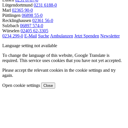
Lütgendortmund
0231 6188-0
Marl
02365 90-0
Püttlingen
06898 55-0
Recklinghausen
02361 56-0
Sulzbach
06897 574-0
Würselen
02405 62-3305
0234 299-0
E-Mail
Suche
Ambulanzen
Jetzt Spenden
Newsletter
Language setting not available
To change the language of this website, Google Translate is
required. This service uses cookies that you have not yet accepted.
Please accept the relevant cookies in the cookie settings and try
again.
Open cookie settings
Close