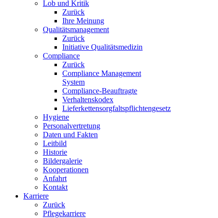
Lob und Kritik
Zurück
Ihre Meinung
Qualitätsmanagement
Zurück
Initiative Qualitätsmedizin
Compliance
Zurück
Compliance Management
System
Compliance-Beauftragte
Verhaltenskodex
Lieferkettensorgfaltspflichtengesetz
Hygiene
Personalvertretung
Daten und Fakten
Leitbild
Historie
Bildergalerie
Kooperationen
Anfahrt
Kontakt
Karriere
Zurück
Pflegekarriere