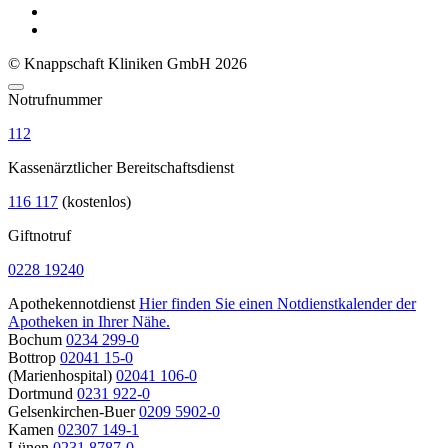
© Knappschaft Kliniken GmbH 2026
Notrufnummer
112
Kassenärztlicher Bereitschaftsdienst
116 117
(kostenlos)
Giftnotruf
0228 19240
Apothekennotdienst
Hier finden Sie einen Notdienstkalender der
Apotheken in Ihrer Nähe.
Bochum
0234 299-0
Bottrop
02041 15-0
(Marienhospital)
02041 106-0
Dortmund
0231 922-0
Gelsenkirchen-Buer
0209 5902-0
Kamen
02307 149-1
Lünen
0231 8787-0