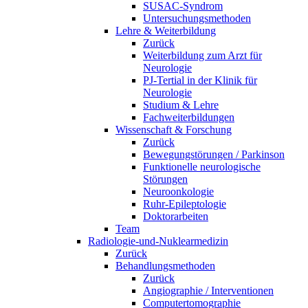
SUSAC-Syndrom
Untersuchungsmethoden
Lehre & Weiterbildung
Zurück
Weiterbildung zum Arzt für
Neurologie
PJ-Tertial in der Klinik für
Neurologie
Studium & Lehre
Fachweiterbildungen
Wissenschaft & Forschung
Zurück
Bewegungstörungen / Parkinson
Funktionelle neurologische
Störungen
Neuroonkologie
Ruhr-Epileptologie
Doktorarbeiten
Team
Radiologie-und-Nuklearmedizin
Zurück
Behandlungsmethoden
Zurück
Angiographie / Interventionen
Computertomographie