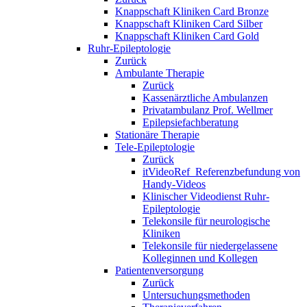
Knappschaft Kliniken Card Bronze
Knappschaft Kliniken Card Silber
Knappschaft Kliniken Card Gold
Ruhr-Epileptologie
Zurück
Ambulante Therapie
Zurück
Kassenärztliche Ambulanzen
Privatambulanz Prof. Wellmer
Epilepsiefachberatung
Stationäre Therapie
Tele-Epileptologie
Zurück
itVideoRef_Referenzbefundung von
Handy-Videos
Klinischer Videodienst Ruhr-
Epileptologie
Telekonsile für neurologische
Kliniken
Telekonsile für niedergelassene
Kolleginnen und Kollegen
Patientenversorgung
Zurück
Untersuchungsmethoden