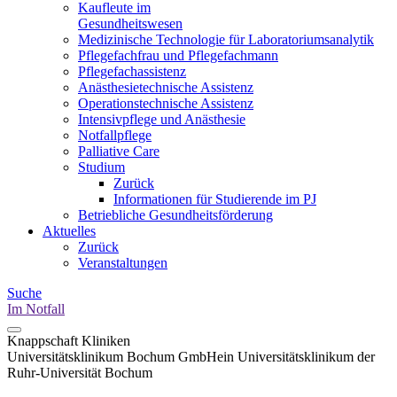
Kaufleute im
Gesundheitswesen
Medizinische Technologie für Laboratoriumsanalytik
Pflegefachfrau und Pflegefachmann
Pflegefachassistenz
Anästhesietechnische Assistenz
Operationstechnische Assistenz
Intensivpflege und Anästhesie
Notfallpflege
Palliative Care
Studium
Zurück
Informationen für Studierende im PJ
Betriebliche Gesundheitsförderung
Aktuelles
Zurück
Veranstaltungen
Suche
Im Notfall
Knappschaft Kliniken
Universitätsklinikum Bochum GmbH
ein Universitätsklinikum der
Ruhr-Universität Bochum