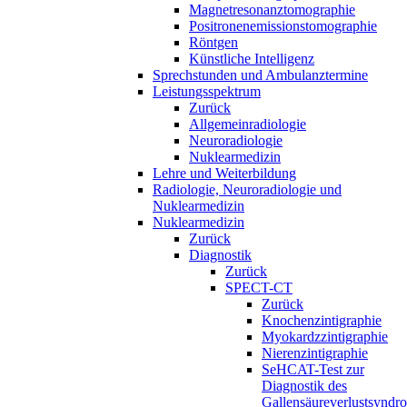
Magnetresonanztomographie
Positronenemissionstomographie
Röntgen
Künstliche Intelligenz
Sprechstunden und Ambulanztermine
Leistungsspektrum
Zurück
Allgemeinradiologie
Neuroradiologie
Nuklearmedizin
Lehre und Weiterbildung
Radiologie, Neuroradiologie und
Nuklearmedizin
Nuklearmedizin
Zurück
Diagnostik
Zurück
SPECT-CT
Zurück
Knochenzintigraphie
Myokardzzintigraphie
Nierenzintigraphie
SeHCAT-Test zur
Diagnostik des
Gallensäureverlustsyndr