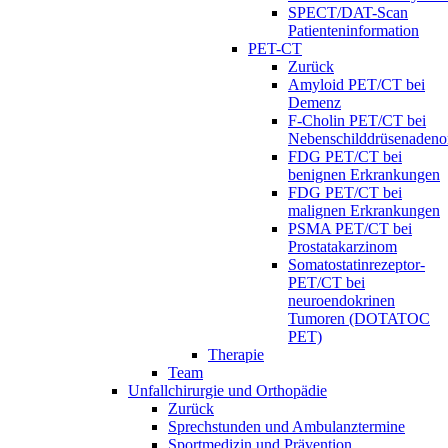
SPECT/DAT-Scan
Patienteninformation
PET-CT
Zurück
Amyloid PET/CT bei
Demenz
F-Cholin PET/CT bei
Nebenschilddrüsenaden
FDG PET/CT bei
benignen Erkrankungen
FDG PET/CT bei
malignen Erkrankungen
PSMA PET/CT bei
Prostatakarzinom
Somatostatinrezeptor-
PET/CT bei
neuroendokrinen
Tumoren (DOTATOC
PET)
Therapie
Team
Unfallchirurgie und Orthopädie
Zurück
Sprechstunden und Ambulanztermine
Sportmedizin und Prävention