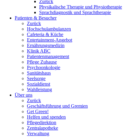
Zurück
Physikalische Therapie und Physiotherapie
Sprachdiagnostik und Sprachtherapie
Patienten & Besucher
Zurück
Hochschulambulanzen
Cafeteria & Küche
Entertainment-Angebot
Ernährungsmedizin
Klinik ABC
Patientenmanagement
Pflege Zuhause
Psychoonkologie
Sanitätshaus
Seelsorge
Sozialdienst
Wahlleistung
Über uns
Zurück
Geschäftsführung und Gremien
Get Green!
Helfen und spenden
Pflegedirektion
Zentralapotheke
Verwaltung