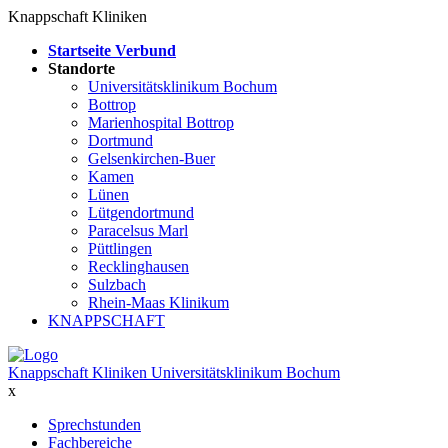
Knappschaft Kliniken
Startseite Verbund
Standorte
Universitätsklinikum Bochum
Bottrop
Marienhospital Bottrop
Dortmund
Gelsenkirchen-Buer
Kamen
Lünen
Lütgendortmund
Paracelsus Marl
Püttlingen
Recklinghausen
Sulzbach
Rhein-Maas Klinikum
KNAPPSCHAFT
Knappschaft Kliniken Universitätsklinikum Bochum
x
Sprechstunden
Fachbereiche