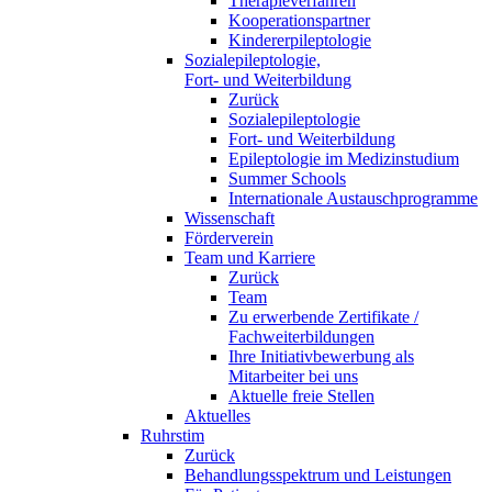
Therapieverfahren
Kooperationspartner
Kindererpileptologie
Sozialepileptologie,
Fort- und Weiterbildung
Zurück
Sozialepileptologie
Fort- und Weiterbildung
Epileptologie im Medizinstudium
Summer Schools
Internationale Austauschprogramme
Wissenschaft
Förderverein
Team und Karriere
Zurück
Team
Zu erwerbende Zertifikate /
Fachweiterbildungen
Ihre Initiativbewerbung als
Mitarbeiter bei uns
Aktuelle freie Stellen
Aktuelles
Ruhrstim
Zurück
Behandlungsspektrum und Leistungen