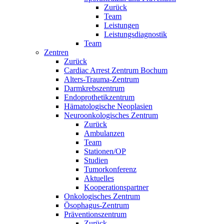
Zurück
Team
Leistungen
Leistungsdiagnostik
Team
Zentren
Zurück
Cardiac Arrest Zentrum Bochum
Alters-Trauma-Zentrum
Darmkrebszentrum
Endoprothetikzentrum
Hämatologische Neoplasien
Neuroonkologisches Zentrum
Zurück
Ambulanzen
Team
Stationen/OP
Studien
Tumorkonferenz
Aktuelles
Kooperationspartner
Onkologisches Zentrum
Ösophagus-Zentrum
Präventionszentrum
Zurück