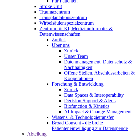
Für Patienten
Stroke Unit
Traumazentrum
Transplantationszentrum
Wirbelsäulenspezialzentrum
Zentrum für KI, Medizininformatik &
Datenwissenschaften
Zurück
Über uns
Zurück
Unser Team
Datenmanagement, Datenschutz &
Nachhaltigkeit
Offene Stellen, Abschlussarbeiten &
Kooperationen
Forschung & Entwicklung
Zurück
Data Spaces & Interoperability
Decision Support & Alerts
Biofunction & Kinetics
AI Impact & Change Management
Wissens- & Technologietransfer
Broad Consent - die breite
Patienteneinwilligung zur Datenspende
Abteilung