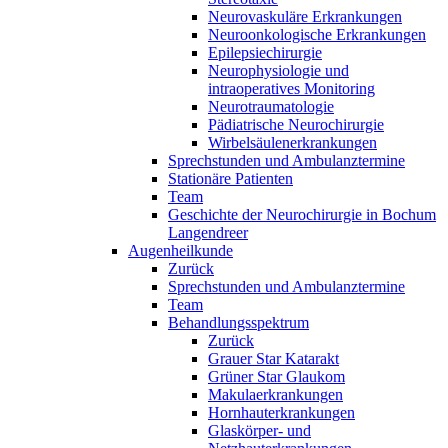
Neurovaskuläre Erkrankungen
Neuroonkologische Erkrankungen
Epilepsiechirurgie
Neurophysiologie und
intraoperatives Monitoring
Neurotraumatologie
Pädiatrische Neurochirurgie
Wirbelsäulenerkrankungen
Sprechstunden und Ambulanztermine
Stationäre Patienten
Team
Geschichte der Neurochirurgie in Bochum
Langendreer
Augenheilkunde
Zurück
Sprechstunden und Ambulanztermine
Team
Behandlungsspektrum
Zurück
Grauer Star Katarakt
Grüner Star Glaukom
Makulaerkrankungen
Hornhauterkrankungen
Glaskörper- und