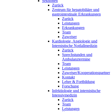
Sektionen
Zurück
Zentrum für hepatobiliäre und
gastrointestinale Erkrankungen
Zurück
Leistungen
Erkrankungen
Team
Zuweiser
Kardiologie, Angiologie und
Internistische Notfallmedizin
Zurück
Sprechstunden und
Ambulanztermine
Team
Leistungen
Zuweiser/Kooperationspartner
Kontakt
Lehre & Fortbildung
Forschung
Infektiologie und internistische
Intensivmedizin
Zurück
Team
Leistungen