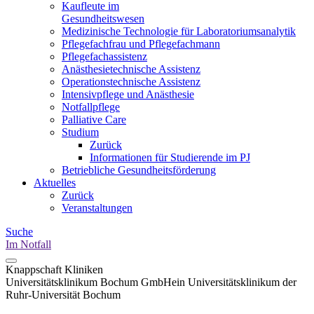
Kaufleute im
Gesundheitswesen
Medizinische Technologie für Laboratoriumsanalytik
Pflegefachfrau und Pflegefachmann
Pflegefachassistenz
Anästhesietechnische Assistenz
Operationstechnische Assistenz
Intensivpflege und Anästhesie
Notfallpflege
Palliative Care
Studium
Zurück
Informationen für Studierende im PJ
Betriebliche Gesundheitsförderung
Aktuelles
Zurück
Veranstaltungen
Suche
Im Notfall
Knappschaft Kliniken
Universitätsklinikum Bochum GmbH
ein Universitätsklinikum der
Ruhr-Universität Bochum