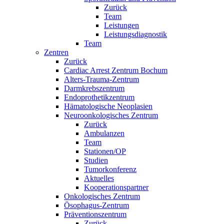
Zurück
Team
Leistungen
Leistungsdiagnostik
Team
Zentren
Zurück
Cardiac Arrest Zentrum Bochum
Alters-Trauma-Zentrum
Darmkrebszentrum
Endoprothetikzentrum
Hämatologische Neoplasien
Neuroonkologisches Zentrum
Zurück
Ambulanzen
Team
Stationen/OP
Studien
Tumorkonferenz
Aktuelles
Kooperationspartner
Onkologisches Zentrum
Ösophagus-Zentrum
Präventionszentrum
Zurück