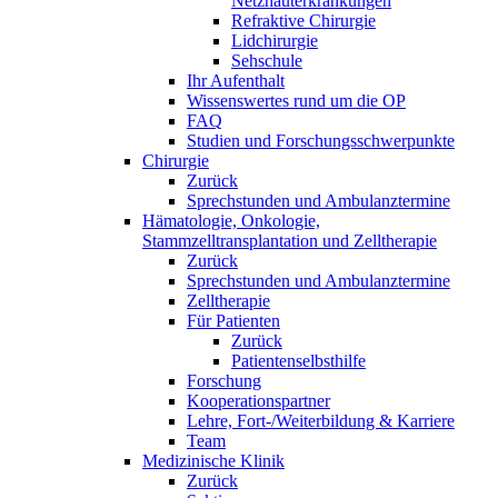
Netzhauterkrankungen
Refraktive Chirurgie
Lidchirurgie
Sehschule
Ihr Aufenthalt
Wissenswertes rund um die OP
FAQ
Studien und Forschungsschwerpunkte
Chirurgie
Zurück
Sprechstunden und Ambulanztermine
Hämatologie, Onkologie,
Stammzelltransplantation und Zelltherapie
Zurück
Sprechstunden und Ambulanztermine
Zelltherapie
Für Patienten
Zurück
Patientenselbsthilfe
Forschung
Kooperationspartner
Lehre, Fort-/Weiterbildung & Karriere
Team
Medizinische Klinik
Zurück