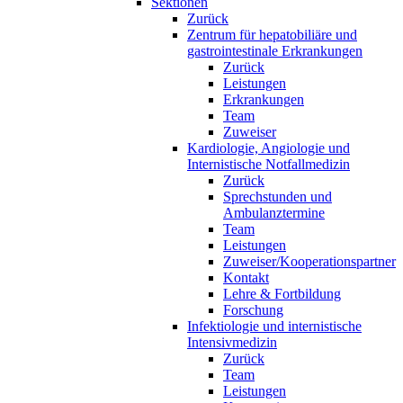
Sektionen
Zurück
Zentrum für hepatobiliäre und
gastrointestinale Erkrankungen
Zurück
Leistungen
Erkrankungen
Team
Zuweiser
Kardiologie, Angiologie und
Internistische Notfallmedizin
Zurück
Sprechstunden und
Ambulanztermine
Team
Leistungen
Zuweiser/Kooperationspartner
Kontakt
Lehre & Fortbildung
Forschung
Infektiologie und internistische
Intensivmedizin
Zurück
Team
Leistungen