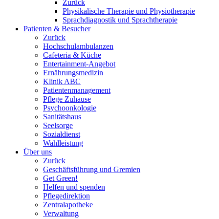
Zurück
Physikalische Therapie und Physiotherapie
Sprachdiagnostik und Sprachtherapie
Patienten & Besucher
Zurück
Hochschulambulanzen
Cafeteria & Küche
Entertainment-Angebot
Ernährungsmedizin
Klinik ABC
Patientenmanagement
Pflege Zuhause
Psychoonkologie
Sanitätshaus
Seelsorge
Sozialdienst
Wahlleistung
Über uns
Zurück
Geschäftsführung und Gremien
Get Green!
Helfen und spenden
Pflegedirektion
Zentralapotheke
Verwaltung