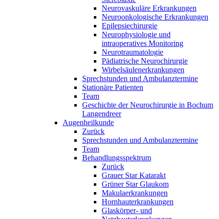
Neurovaskuläre Erkrankungen
Neuroonkologische Erkrankungen
Epilepsiechirurgie
Neurophysiologie und
intraoperatives Monitoring
Neurotraumatologie
Pädiatrische Neurochirurgie
Wirbelsäulenerkrankungen
Sprechstunden und Ambulanztermine
Stationäre Patienten
Team
Geschichte der Neurochirurgie in Bochum
Langendreer
Augenheilkunde
Zurück
Sprechstunden und Ambulanztermine
Team
Behandlungsspektrum
Zurück
Grauer Star Katarakt
Grüner Star Glaukom
Makulaerkrankungen
Hornhauterkrankungen
Glaskörper- und