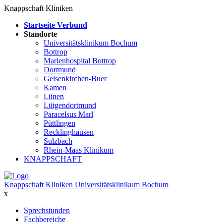
Knappschaft Kliniken
Startseite Verbund
Standorte
Universitätsklinikum Bochum
Bottrop
Marienhospital Bottrop
Dortmund
Gelsenkirchen-Buer
Kamen
Lünen
Lütgendortmund
Paracelsus Marl
Püttlingen
Recklinghausen
Sulzbach
Rhein-Maas Klinikum
KNAPPSCHAFT
Knappschaft Kliniken Universitätsklinikum Bochum
x
Sprechstunden
Fachbereiche