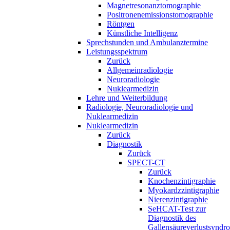
Magnetresonanztomographie
Positronenemissionstomographie
Röntgen
Künstliche Intelligenz
Sprechstunden und Ambulanztermine
Leistungsspektrum
Zurück
Allgemeinradiologie
Neuroradiologie
Nuklearmedizin
Lehre und Weiterbildung
Radiologie, Neuroradiologie und
Nuklearmedizin
Nuklearmedizin
Zurück
Diagnostik
Zurück
SPECT-CT
Zurück
Knochenzintigraphie
Myokardzzintigraphie
Nierenzintigraphie
SeHCAT-Test zur
Diagnostik des
Gallensäureverlustsyndr