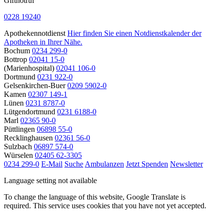
Giftnotruf
0228 19240
Apothekennotdienst
Hier finden Sie einen Notdienstkalender der
Apotheken in Ihrer Nähe.
Bochum
0234 299-0
Bottrop
02041 15-0
(Marienhospital)
02041 106-0
Dortmund
0231 922-0
Gelsenkirchen-Buer
0209 5902-0
Kamen
02307 149-1
Lünen
0231 8787-0
Lütgendortmund
0231 6188-0
Marl
02365 90-0
Püttlingen
06898 55-0
Recklinghausen
02361 56-0
Sulzbach
06897 574-0
Würselen
02405 62-3305
0234 299-0
E-Mail
Suche
Ambulanzen
Jetzt Spenden
Newsletter
Language setting not available
To change the language of this website, Google Translate is
required. This service uses cookies that you have not yet accepted.