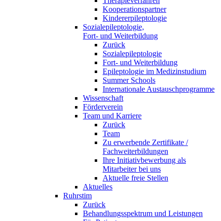
Therapieverfahren
Kooperationspartner
Kindererpileptologie
Sozialepileptologie,
Fort- und Weiterbildung
Zurück
Sozialepileptologie
Fort- und Weiterbildung
Epileptologie im Medizinstudium
Summer Schools
Internationale Austauschprogramme
Wissenschaft
Förderverein
Team und Karriere
Zurück
Team
Zu erwerbende Zertifikate /
Fachweiterbildungen
Ihre Initiativbewerbung als
Mitarbeiter bei uns
Aktuelle freie Stellen
Aktuelles
Ruhrstim
Zurück
Behandlungsspektrum und Leistungen