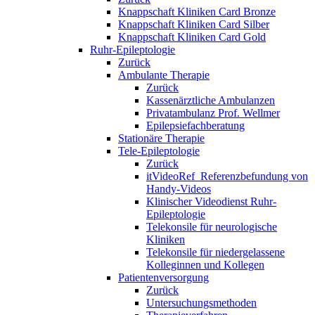
Knappschaft Kliniken Card Bronze
Knappschaft Kliniken Card Silber
Knappschaft Kliniken Card Gold
Ruhr-Epileptologie
Zurück
Ambulante Therapie
Zurück
Kassenärztliche Ambulanzen
Privatambulanz Prof. Wellmer
Epilepsiefachberatung
Stationäre Therapie
Tele-Epileptologie
Zurück
itVideoRef_Referenzbefundung von
Handy-Videos
Klinischer Videodienst Ruhr-
Epileptologie
Telekonsile für neurologische
Kliniken
Telekonsile für niedergelassene
Kolleginnen und Kollegen
Patientenversorgung
Zurück
Untersuchungsmethoden