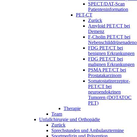
SPECT/DAT-Scan
Patienteninformation
PET-CT
Zurück
Amyloid PET/CT bei
Demenz
F-Cholin PET/CT bei
Nebenschilddrüsenaden
FDG PET/CT bei
benignen Erkrankungen
FDG PET/CT bei
malignen Erkrankungen
PSMA PET/CT bei
Prostatakarzinom
Somatostatinrezeptor-
PET/CT bei
neuroendokrinen
Tumoren (DOTATOC
PET)
Therapie
Team
Unfallchirurgie und Orthopädie
Zurück
Sprechstunden und Ambulanztermine
Sportmedizin und Prävention