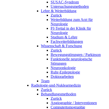
SUSAC-Syndrom
Untersuchungsmethoden
Lehre & Weiterbildung
Zurück
Weiterbildung zum Arzt für
Neurologie
PJ-Tertial in der Klinik für
Neurologie
Studium & Lehre
Fachweiterbildungen
Wissenschaft & Forschung
Zurück
Bewegungstörungen / Parkinson
Funktionelle neurologische
Störungen
Neuroonkologie
Ruhr-Epileptologie
Doktorarbeiten
Team
Radiologie-und-Nuklearmedizin
Zurück
Behandlungsmethoden
Zurück
Angiographie / Interventionen
Computertomographie