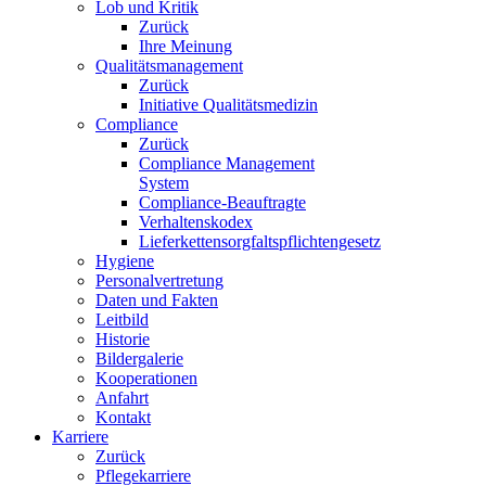
Lob und Kritik
Zurück
Ihre Meinung
Qualitätsmanagement
Zurück
Initiative Qualitätsmedizin
Compliance
Zurück
Compliance Management
System
Compliance-Beauftragte
Verhaltenskodex
Lieferkettensorgfaltspflichtengesetz
Hygiene
Personalvertretung
Daten und Fakten
Leitbild
Historie
Bildergalerie
Kooperationen
Anfahrt
Kontakt
Karriere
Zurück
Pflegekarriere