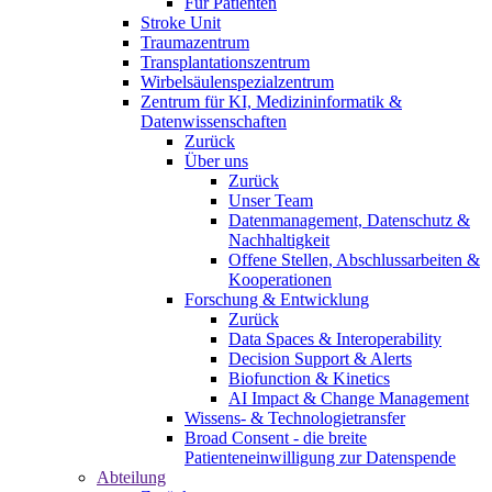
Für Patienten
Stroke Unit
Traumazentrum
Transplantationszentrum
Wirbelsäulenspezialzentrum
Zentrum für KI, Medizininformatik &
Datenwissenschaften
Zurück
Über uns
Zurück
Unser Team
Datenmanagement, Datenschutz &
Nachhaltigkeit
Offene Stellen, Abschlussarbeiten &
Kooperationen
Forschung & Entwicklung
Zurück
Data Spaces & Interoperability
Decision Support & Alerts
Biofunction & Kinetics
AI Impact & Change Management
Wissens- & Technologietransfer
Broad Consent - die breite
Patienteneinwilligung zur Datenspende
Abteilung