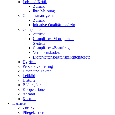
Lob und Kritik
Zurück
Ihre Meinung
Qualitätsmanagement
Zurück
Initiative Qualitätsmedizin
Compliance
Zurück
Compliance Management
System
Compliance-Beauftragte
Verhaltenskodex
Lieferkettensorgfaltspflichtengesetz
Hygiene
Personalvertretung
Daten und Fakten
Leitbild
Historie
Bildergalerie
Kooperationen
Anfahrt
Kontakt
Karriere
Zurück
Pflegekarriere