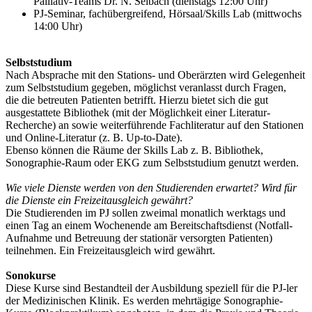
Palliativ-Teams Dr. N. Selbach (dienstags 12:00 Uhr)
PJ-Seminar, fachübergreifend, Hörsaal/Skills Lab (mittwochs
14:00 Uhr)
Selbststudium
Nach Absprache mit den Stations- und Oberärzten wird Gelegenheit
zum Selbststudium gegeben, möglichst veranlasst durch Fragen,
die die betreuten Patienten betrifft. Hierzu bietet sich die gut
ausgestattete Bibliothek (mit der Möglichkeit einer Literatur-
Recherche) an sowie weiterführende Fachliteratur auf den Stationen
und Online-Literatur (z. B. Up-to-Date).
Ebenso können die Räume der Skills Lab z. B. Bibliothek,
Sonographie-Raum oder EKG zum Selbststudium genutzt werden.
Wie viele Dienste werden von den Studierenden erwartet? Wird für
die Dienste ein Freizeitausgleich gewährt?
Die Studierenden im PJ sollen zweimal monatlich werktags und
einen Tag an einem Wochenende am Bereitschaftsdienst (Notfall-
Aufnahme und Betreuung der stationär versorgten Patienten)
teilnehmen. Ein Freizeitausgleich wird gewährt.
Sonokurse
Diese Kurse sind Bestandteil der Ausbildung speziell für die PJ-ler
der Medizinischen Klinik. Es werden mehrtägige Sonographie-