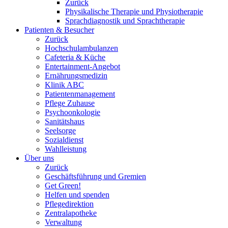
Zurück
Physikalische Therapie und Physiotherapie
Sprachdiagnostik und Sprachtherapie
Patienten & Besucher
Zurück
Hochschulambulanzen
Cafeteria & Küche
Entertainment-Angebot
Ernährungsmedizin
Klinik ABC
Patientenmanagement
Pflege Zuhause
Psychoonkologie
Sanitätshaus
Seelsorge
Sozialdienst
Wahlleistung
Über uns
Zurück
Geschäftsführung und Gremien
Get Green!
Helfen und spenden
Pflegedirektion
Zentralapotheke
Verwaltung