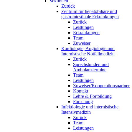
Sektionen
Zurück
Zentrum für hepatobiliäre und
gastrointestinale Erkrankungen
Zurück
Leistungen
Erkrankungen
Team
Zuweiser
Kardiologie, Angiologie und
Internistische Notfallmedizin
Zurück
Sprechstunden und
Ambulanztermine
Team
Leistungen
Zuweiser/Kooperationspartner
Kontakt
Lehre & Fortbildung
Forschung
Infektiologie und internistische
Intensivmedizin
Zurück
Team
Leistungen