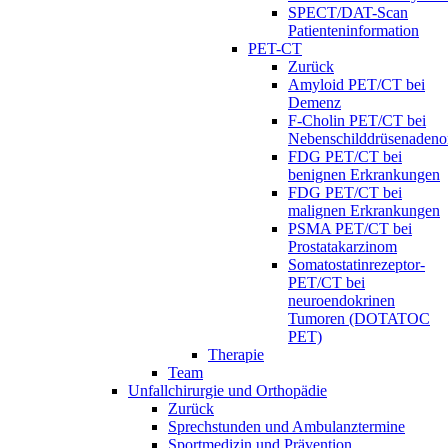
SPECT/DAT-Scan
Patienteninformation
PET-CT
Zurück
Amyloid PET/CT bei
Demenz
F-Cholin PET/CT bei
Nebenschilddrüsenaden
FDG PET/CT bei
benignen Erkrankungen
FDG PET/CT bei
malignen Erkrankungen
PSMA PET/CT bei
Prostatakarzinom
Somatostatinrezeptor-
PET/CT bei
neuroendokrinen
Tumoren (DOTATOC
PET)
Therapie
Team
Unfallchirurgie und Orthopädie
Zurück
Sprechstunden und Ambulanztermine
Sportmedizin und Prävention