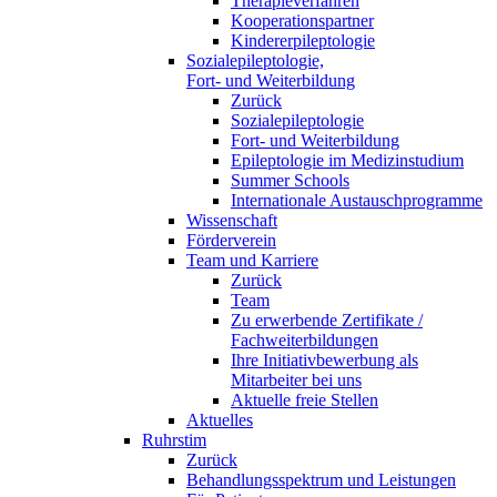
Therapieverfahren
Kooperationspartner
Kindererpileptologie
Sozialepileptologie,
Fort- und Weiterbildung
Zurück
Sozialepileptologie
Fort- und Weiterbildung
Epileptologie im Medizinstudium
Summer Schools
Internationale Austauschprogramme
Wissenschaft
Förderverein
Team und Karriere
Zurück
Team
Zu erwerbende Zertifikate /
Fachweiterbildungen
Ihre Initiativbewerbung als
Mitarbeiter bei uns
Aktuelle freie Stellen
Aktuelles
Ruhrstim
Zurück
Behandlungsspektrum und Leistungen