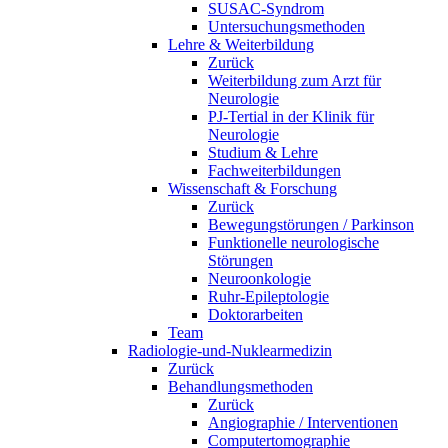
SUSAC-Syndrom
Untersuchungsmethoden
Lehre & Weiterbildung
Zurück
Weiterbildung zum Arzt für
Neurologie
PJ-Tertial in der Klinik für
Neurologie
Studium & Lehre
Fachweiterbildungen
Wissenschaft & Forschung
Zurück
Bewegungstörungen / Parkinson
Funktionelle neurologische
Störungen
Neuroonkologie
Ruhr-Epileptologie
Doktorarbeiten
Team
Radiologie-und-Nuklearmedizin
Zurück
Behandlungsmethoden
Zurück
Angiographie / Interventionen
Computertomographie