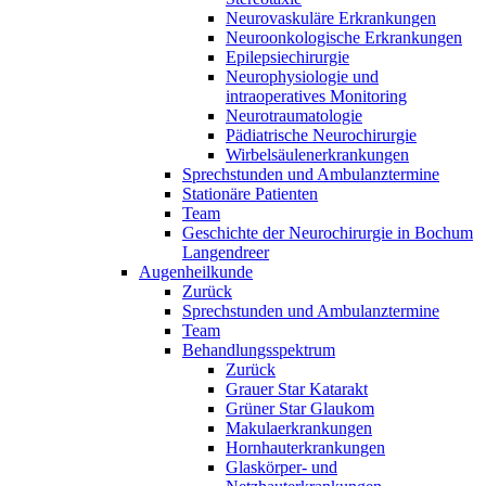
Neurovaskuläre Erkrankungen
Neuroonkologische Erkrankungen
Epilepsiechirurgie
Neurophysiologie und
intraoperatives Monitoring
Neurotraumatologie
Pädiatrische Neurochirurgie
Wirbelsäulenerkrankungen
Sprechstunden und Ambulanztermine
Stationäre Patienten
Team
Geschichte der Neurochirurgie in Bochum
Langendreer
Augenheilkunde
Zurück
Sprechstunden und Ambulanztermine
Team
Behandlungsspektrum
Zurück
Grauer Star Katarakt
Grüner Star Glaukom
Makulaerkrankungen
Hornhauterkrankungen
Glaskörper- und