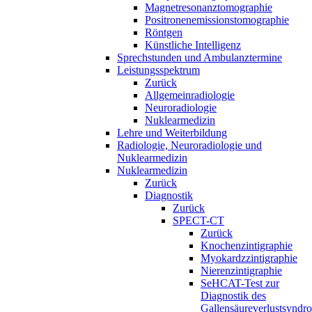
Magnetresonanztomographie
Positronenemissionstomographie
Röntgen
Künstliche Intelligenz
Sprechstunden und Ambulanztermine
Leistungsspektrum
Zurück
Allgemeinradiologie
Neuroradiologie
Nuklearmedizin
Lehre und Weiterbildung
Radiologie, Neuroradiologie und
Nuklearmedizin
Nuklearmedizin
Zurück
Diagnostik
Zurück
SPECT-CT
Zurück
Knochenzintigraphie
Myokardzzintigraphie
Nierenzintigraphie
SeHCAT-Test zur
Diagnostik des
Gallensäureverlustsyndr