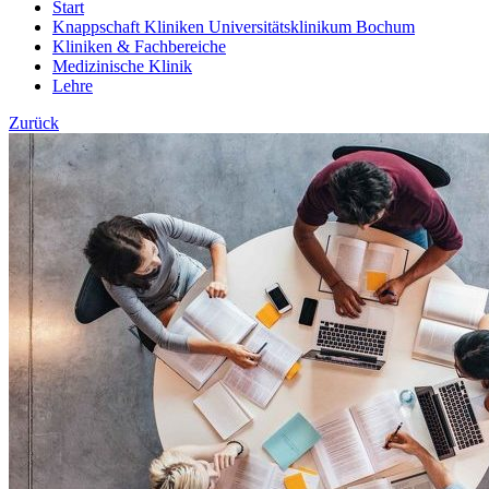
Start
Knappschaft Kliniken Universitätsklinikum Bochum
Kliniken & Fachbereiche
Medizinische Klinik
Lehre
Zurück