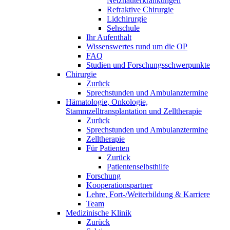
Netzhauterkrankungen
Refraktive Chirurgie
Lidchirurgie
Sehschule
Ihr Aufenthalt
Wissenswertes rund um die OP
FAQ
Studien und Forschungsschwerpunkte
Chirurgie
Zurück
Sprechstunden und Ambulanztermine
Hämatologie, Onkologie,
Stammzelltransplantation und Zelltherapie
Zurück
Sprechstunden und Ambulanztermine
Zelltherapie
Für Patienten
Zurück
Patientenselbsthilfe
Forschung
Kooperationspartner
Lehre, Fort-/Weiterbildung & Karriere
Team
Medizinische Klinik
Zurück