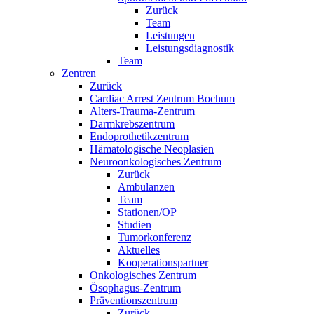
Zurück
Team
Leistungen
Leistungsdiagnostik
Team
Zentren
Zurück
Cardiac Arrest Zentrum Bochum
Alters-Trauma-Zentrum
Darmkrebszentrum
Endoprothetikzentrum
Hämatologische Neoplasien
Neuroonkologisches Zentrum
Zurück
Ambulanzen
Team
Stationen/OP
Studien
Tumorkonferenz
Aktuelles
Kooperationspartner
Onkologisches Zentrum
Ösophagus-Zentrum
Präventionszentrum
Zurück