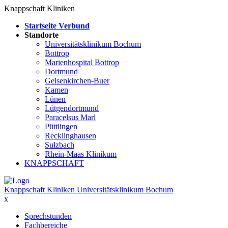
Knappschaft Kliniken
Startseite Verbund
Standorte
Universitätsklinikum Bochum
Bottrop
Marienhospital Bottrop
Dortmund
Gelsenkirchen-Buer
Kamen
Lünen
Lütgendortmund
Paracelsus Marl
Püttlingen
Recklinghausen
Sulzbach
Rhein-Maas Klinikum
KNAPPSCHAFT
Knappschaft Kliniken Universitätsklinikum Bochum
x
Sprechstunden
Fachbereiche