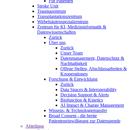
Für Patienten
Stroke Unit
Traumazentrum
Transplantationszentrum
Wirbelsäulenspezialzentrum
Zentrum für KI, Medizininformatik &
Datenwissenschaften
Zurück
Über uns
Zurück
Unser Team
Datenmanagement, Datenschutz &
Nachhaltigkeit
Offene Stellen, Abschlussarbeiten &
Kooperationen
Forschung & Entwicklung
Zurück
Data Spaces & Interoperability
Decision Support & Alerts
Biofunction & Kinetics
AI Impact & Change Management
Wissens- & Technologietransfer
Broad Consent - die breite
Patienteneinwilligung zur Datenspende
Abteilung