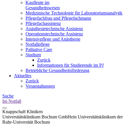
Kaufleute im
Gesundheitswesen
Medizinische Technologie für Laboratoriumsanalytik
Pflegefachfrau und Pflegefachmann
Pflegefachassistenz
Anästhesietechnische Assistenz
Operationstechnische Assistenz
Intensivpflege und Anästhesie
Notfallpflege
Palliative Care
Studium
Zurück
Informationen für Studierende im PJ
Betriebliche Gesundheitsförderung
Aktuelles
Zurück
Veranstaltungen
Suche
Im Notfall
Knappschaft Kliniken
Universitätsklinikum Bochum GmbH
ein Universitätsklinikum der
Ruhr-Universität Bochum