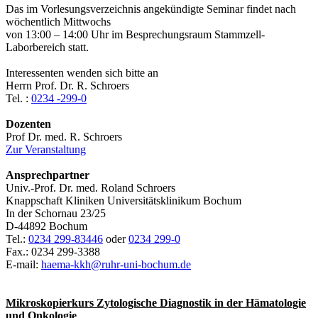
Das im Vorlesungsverzeichnis angekündigte Seminar findet nach
wöchentlich Mittwochs
von 13:00 – 14:00 Uhr im Besprechungsraum Stammzell-
Laborbereich statt.
Interessenten wenden sich bitte an
Herrn Prof. Dr. R. Schroers
Tel. :
0234 -299-0
Dozenten
Prof Dr. med. R. Schroers
Zur Veranstaltung
Ansprechpartner
Univ.-Prof. Dr. med. Roland Schroers
Knappschaft Kliniken Universitätsklinikum Bochum
In der Schornau 23/25
D-44892 Bochum
Tel.:
0234 299-83446
oder
0234 299-0
Fax.: 0234 299-3388
E-mail:
haema-kkh@ruhr-uni-bochum.de
Mikroskopierkurs Zytologische Diagnostik in der Hämatologie
und Onkologie