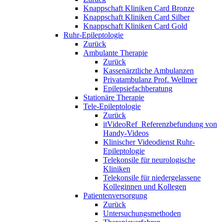
Knappschaft Kliniken Card Bronze
Knappschaft Kliniken Card Silber
Knappschaft Kliniken Card Gold
Ruhr-Epileptologie
Zurück
Ambulante Therapie
Zurück
Kassenärztliche Ambulanzen
Privatambulanz Prof. Wellmer
Epilepsiefachberatung
Stationäre Therapie
Tele-Epileptologie
Zurück
itVideoRef_Referenzbefundung von
Handy-Videos
Klinischer Videodienst Ruhr-
Epileptologie
Telekonsile für neurologische
Kliniken
Telekonsile für niedergelassene
Kolleginnen und Kollegen
Patientenversorgung
Zurück
Untersuchungsmethoden