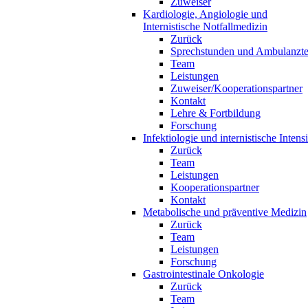
Zuweiser
Kardiologie, Angiologie und
Internistische Notfallmedizin
Zurück
Sprechstunden und Ambulanzt
Team
Leistungen
Zuweiser/Kooperationspartner
Kontakt
Lehre & Fortbildung
Forschung
Infektiologie und internistische Inten
Zurück
Team
Leistungen
Kooperationspartner
Kontakt
Metabolische und präventive Medizin
Zurück
Team
Leistungen
Forschung
Gastrointestinale Onkologie
Zurück
Team