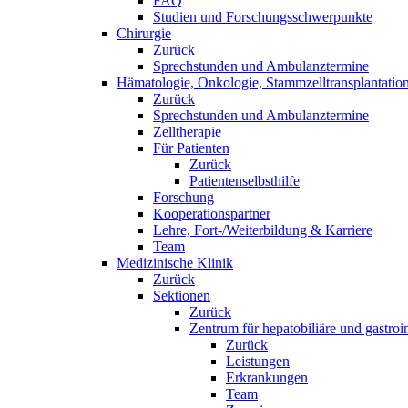
FAQ
Studien und Forschungsschwerpunkte
Chirurgie
Zurück
Sprechstunden und Ambulanztermine
Hämatologie, Onkologie, Stammzelltransplantation
Zurück
Sprechstunden und Ambulanztermine
Zelltherapie
Für Patienten
Zurück
Patientenselbsthilfe
Forschung
Kooperationspartner
Lehre, Fort-/Weiterbildung & Karriere
Team
Medizinische Klinik
Zurück
Sektionen
Zurück
Zentrum für hepatobiliäre und gastroi
Zurück
Leistungen
Erkrankungen
Team