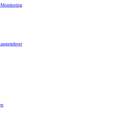
 Monitoring
Langendreer
en