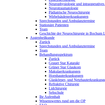
Neurophysiologie und intraoperatives
Neurotraumatologie
Pädiatrische Neurochirurgie
Wirbelsäulenerkrankungen
Sprechstunden und Ambulanztermine
Stationäre Patienten
Team
Geschichte der Neurochirurgie in Bochum 
Augenheilkunde
Zurück
Sprechstunden und Ambulanztermine
Team
Behandlungsspektrum
Zurück
Grauer Star Katarakt
Grüner Star Glaukom
Makulaerkrankungen
Hornhauterkrankungen
Glaskörper- und Netzhauterkrankung
Refraktive Chirurgie
Lidchirurgie
Sehschule
Ihr Aufenthalt
Wissenswertes rund um die OP