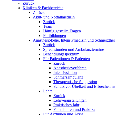
Zurück
Kliniken & Fachbereiche
Zurück
Akut- und Notfallmedizin
Zurück
Team
Häufig gestellte Fragen
Fortbildungen
Anästhesiologie, Intensivmedizin und Schmerzther
Zurück
Sprechstunden und Ambulanztermine
Behandlungsspektrum
Für Patientinnen & Patienten
Zurück
Anästhesieverfahren
Intensivstation
Schmerzambulanz
Therapeutische Suggestion
Schutz vor Übelkeit und Erbrechen na
Lehre
Zurück
Lehrveranstaltungen
Praktisches Jahr
Famulaturen und Praktika
Für Ärztinnen und Ärzte