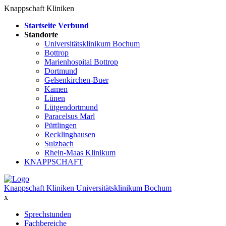
Knappschaft Kliniken
Startseite Verbund
Standorte
Universitätsklinikum Bochum
Bottrop
Marienhospital Bottrop
Dortmund
Gelsenkirchen-Buer
Kamen
Lünen
Lütgendortmund
Paracelsus Marl
Püttlingen
Recklinghausen
Sulzbach
Rhein-Maas Klinikum
KNAPPSCHAFT
Knappschaft Kliniken Universitätsklinikum Bochum
x
Sprechstunden
Fachbereiche