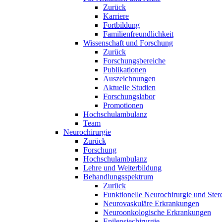
Zurück
Karriere
Fortbildung
Familienfreundlichkeit
Wissenschaft und Forschung
Zurück
Forschungsbereiche
Publikationen
Auszeichnungen
Aktuelle Studien
Forschungslabor
Promotionen
Hochschulambulanz
Team
Neurochirurgie
Zurück
Forschung
Hochschulambulanz
Lehre und Weiterbildung
Behandlungsspektrum
Zurück
Funktionelle Neurochirurgie und Ster
Neurovaskuläre Erkrankungen
Neuroonkologische Erkrankungen
Epilepsiechirurgie