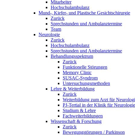
Mitarbeiter
Hochschulambulanz
Mund-, Kiefer- und Plastische Gesichtschirurgie
Zurück
Sprechstunden und Ambulanztermine
Team
Neurologie
Zurück
Hochschulambulanz
Sprechstunden und Ambulanztermine
Behandlungsspektrum
Zurück
Funktionelle Störungen
Memory Clinic
SUSAC-Syndrom
Untersuchungsmethoden
Lehre & Weiterbildung
Zurück
Weiterbildung zum Arzt für Neurolog
PJ-Tertial in der Klinik für Neurologi
Studium & Lehre
Fachweiterbildungen
Wissenschaft & Forschung
Zurück
Bewegungstörungen / Parkinson