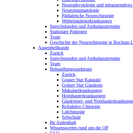
Neurophysiologie und intraoperatives
Neurotraumatologie
Pädiatrische Neurochirurgie
Wirbelsäulenerkrankungen
Sprechstunden und Ambulanztermine
Stationäre Patienten
Team
Geschichte der Neurochirurgie in Bochum 
Augenheilkunde
Zurück
Sprechstunden und Ambulanztermine
Team
Behandlungsspektrum
Zurück
Grauer Star Katarakt
Grüner Star Glaukom
Makulaerkrankungen
Hornhauterkrankungen
Glaskörper- und Netzhauterkrankung
Refraktive Chirurgie
Lidchirurgie
Sehschule
Ihr Aufenthalt
Wissenswertes rund um die OP