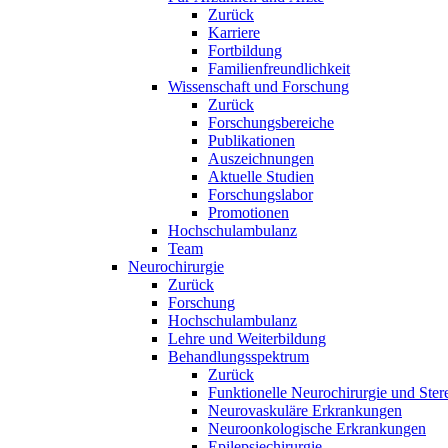
Zurück
Karriere
Fortbildung
Familienfreundlichkeit
Wissenschaft und Forschung
Zurück
Forschungsbereiche
Publikationen
Auszeichnungen
Aktuelle Studien
Forschungslabor
Promotionen
Hochschulambulanz
Team
Neurochirurgie
Zurück
Forschung
Hochschulambulanz
Lehre und Weiterbildung
Behandlungsspektrum
Zurück
Funktionelle Neurochirurgie und Ster
Neurovaskuläre Erkrankungen
Neuroonkologische Erkrankungen
Epilepsiechirurgie