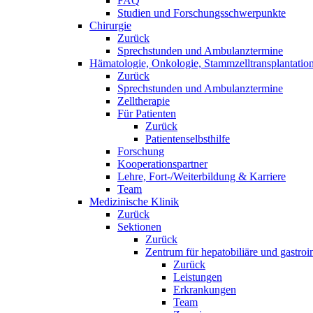
FAQ
Studien und Forschungsschwerpunkte
Chirurgie
Zurück
Sprechstunden und Ambulanztermine
Hämatologie, Onkologie, Stammzelltransplantation
Zurück
Sprechstunden und Ambulanztermine
Zelltherapie
Für Patienten
Zurück
Patientenselbsthilfe
Forschung
Kooperationspartner
Lehre, Fort-/Weiterbildung & Karriere
Team
Medizinische Klinik
Zurück
Sektionen
Zurück
Zentrum für hepatobiliäre und gastroi
Zurück
Leistungen
Erkrankungen
Team