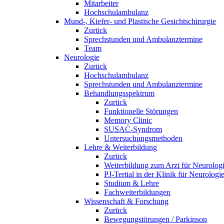
Mitarbeiter
Hochschulambulanz
Mund-, Kiefer- und Plastische Gesichtschirurgie
Zurück
Sprechstunden und Ambulanztermine
Team
Neurologie
Zurück
Hochschulambulanz
Sprechstunden und Ambulanztermine
Behandlungsspektrum
Zurück
Funktionelle Störungen
Memory Clinic
SUSAC-Syndrom
Untersuchungsmethoden
Lehre & Weiterbildung
Zurück
Weiterbildung zum Arzt für Neurolog
PJ-Tertial in der Klinik für Neurologi
Studium & Lehre
Fachweiterbildungen
Wissenschaft & Forschung
Zurück
Bewegungstörungen / Parkinson