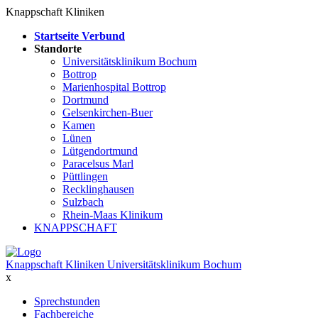
Knappschaft Kliniken
Startseite Verbund
Standorte
Universitätsklinikum Bochum
Bottrop
Marienhospital Bottrop
Dortmund
Gelsenkirchen-Buer
Kamen
Lünen
Lütgendortmund
Paracelsus Marl
Püttlingen
Recklinghausen
Sulzbach
Rhein-Maas Klinikum
KNAPPSCHAFT
Knappschaft Kliniken Universitätsklinikum Bochum
x
Sprechstunden
Fachbereiche