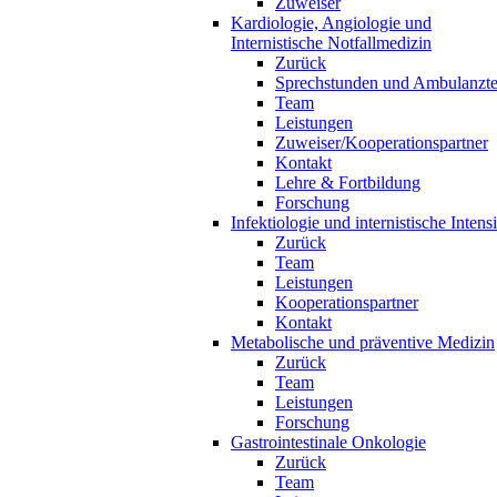
Zuweiser
Kardiologie, Angiologie und
Internistische Notfallmedizin
Zurück
Sprechstunden und Ambulanzt
Team
Leistungen
Zuweiser/Kooperationspartner
Kontakt
Lehre & Fortbildung
Forschung
Infektiologie und internistische Inten
Zurück
Team
Leistungen
Kooperationspartner
Kontakt
Metabolische und präventive Medizin
Zurück
Team
Leistungen
Forschung
Gastrointestinale Onkologie
Zurück
Team