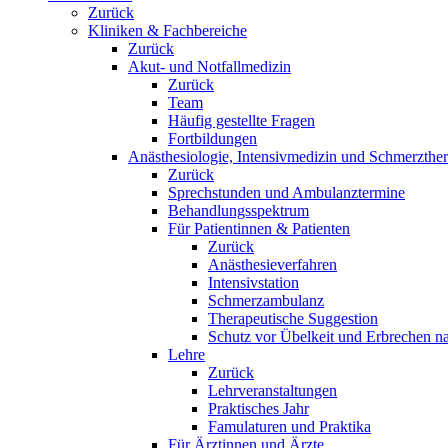
Zurück
Kliniken & Fachbereiche
Zurück
Akut- und Notfallmedizin
Zurück
Team
Häufig gestellte Fragen
Fortbildungen
Anästhesiologie, Intensivmedizin und Schmerzther
Zurück
Sprechstunden und Ambulanztermine
Behandlungsspektrum
Für Patientinnen & Patienten
Zurück
Anästhesieverfahren
Intensivstation
Schmerzambulanz
Therapeutische Suggestion
Schutz vor Übelkeit und Erbrechen na
Lehre
Zurück
Lehrveranstaltungen
Praktisches Jahr
Famulaturen und Praktika
Für Ärztinnen und Ärzte