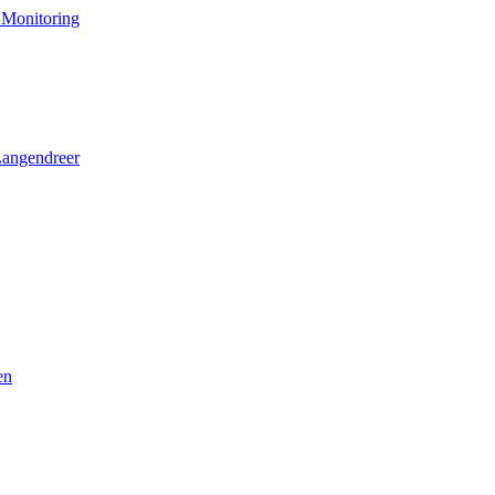
 Monitoring
Langendreer
en