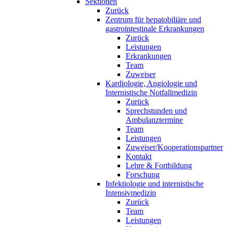
Sektionen
Zurück
Zentrum für hepatobiliäre und
gastrointestinale Erkrankungen
Zurück
Leistungen
Erkrankungen
Team
Zuweiser
Kardiologie, Angiologie und
Internistische Notfallmedizin
Zurück
Sprechstunden und
Ambulanztermine
Team
Leistungen
Zuweiser/Kooperationspartner
Kontakt
Lehre & Fortbildung
Forschung
Infektiologie und internistische
Intensivmedizin
Zurück
Team
Leistungen