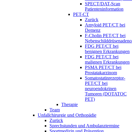
SPECT/DAT-Scan
Patienteninformation
PET-CT
Zurück
Amyloid PET/CT bei
Demenz
F-Cholin PET/CT bei
Nebenschilddrüsenaden
FDG PET/CT bei
benignen Erkrankungen
FDG PET/CT bei
malignen Erkrankungen
PSMA PET/CT bei
Prostatakarzinom
Somatostatinrezeptor-
PET/CT bei
neuroendokrinen
Tumoren (DOTATOC
PET)
Therapie
Team
Unfallchirurgie und Orthopädie
Zurück
Sprechstunden und Ambulanztermine
Sportmedizin und Prävention