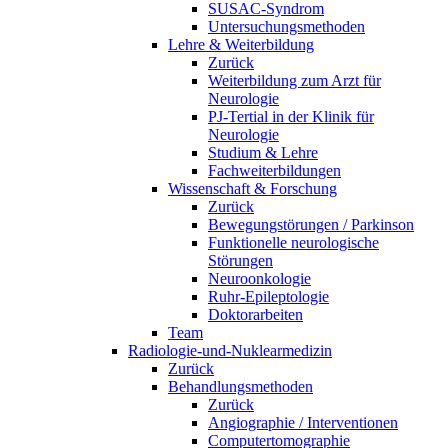
SUSAC-Syndrom
Untersuchungsmethoden
Lehre & Weiterbildung
Zurück
Weiterbildung zum Arzt für
Neurologie
PJ-Tertial in der Klinik für
Neurologie
Studium & Lehre
Fachweiterbildungen
Wissenschaft & Forschung
Zurück
Bewegungstörungen / Parkinson
Funktionelle neurologische
Störungen
Neuroonkologie
Ruhr-Epileptologie
Doktorarbeiten
Team
Radiologie-und-Nuklearmedizin
Zurück
Behandlungsmethoden
Zurück
Angiographie / Interventionen
Computertomographie