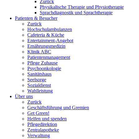
Zurück
Physikalische Therapie und Physiotherapie
Sprachdiagnostik und Sprachtherapie
Patienten & Besucher
Zurück
Hochschulambulanzen
Cafeteria & Küche
Entertainment-Angebot
Ernährungsmedizin
Klinik ABC
Patientenmanagement
Pflege Zuhause
Psychoonkologie
Sanitätshaus
Seelsorge
Sozialdienst
Wahlleistung
Über uns
Zurück
Geschäftsführung und Gremien
Get Green!
Helfen und spenden
Pflegedirektion
Zentralapotheke
Verwaltung