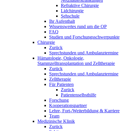
Netzhauterkrankungen
Refraktive Chirurgie
Lidchirurgie
Sehschule
Ihr Aufenthalt
Wissenswertes rund um die OP
FAQ
Studien und Forschungsschwerpunkte
Chirurgie
Zurück
Sprechstunden und Ambulanztermine
Hämatologie, Onkologie,
Stammzelltransplantation und Zelltherapie
Zurück
Sprechstunden und Ambulanztermine
Zelltherapie
Für Patienten
Zurück
Patientenselbsthilfe
Forschung
Kooperationspartner
Lehre, Fort-/Weiterbildung & Karriere
Team
Medizinische Klinik
Zurück