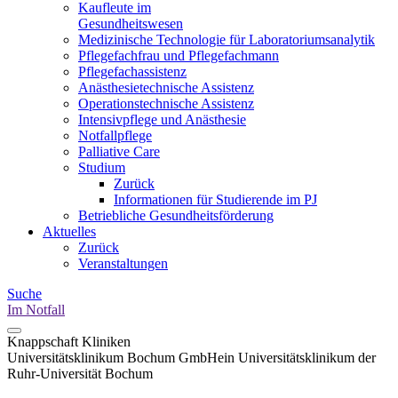
Kaufleute im
Gesundheitswesen
Medizinische Technologie für Laboratoriumsanalytik
Pflegefachfrau und Pflegefachmann
Pflegefachassistenz
Anästhesietechnische Assistenz
Operationstechnische Assistenz
Intensivpflege und Anästhesie
Notfallpflege
Palliative Care
Studium
Zurück
Informationen für Studierende im PJ
Betriebliche Gesundheitsförderung
Aktuelles
Zurück
Veranstaltungen
Suche
Im Notfall
Knappschaft Kliniken
Universitätsklinikum Bochum GmbH
ein Universitätsklinikum der
Ruhr-Universität Bochum