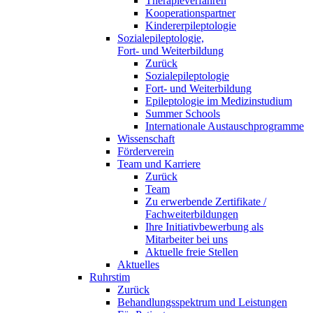
Therapieverfahren
Kooperationspartner
Kindererpileptologie
Sozialepileptologie,
Fort- und Weiterbildung
Zurück
Sozialepileptologie
Fort- und Weiterbildung
Epileptologie im Medizinstudium
Summer Schools
Internationale Austauschprogramme
Wissenschaft
Förderverein
Team und Karriere
Zurück
Team
Zu erwerbende Zertifikate /
Fachweiterbildungen
Ihre Initiativbewerbung als
Mitarbeiter bei uns
Aktuelle freie Stellen
Aktuelles
Ruhrstim
Zurück
Behandlungsspektrum und Leistungen