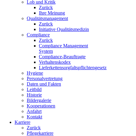
Lob und Kritik
Zurück
Ihre Meinung
Qualitätsmanagement
Zurück
Initiative Qualitätsmedizin
Compliance
Zurück
Compliance Management
System
Compliance-Beauftragte
Verhaltenskodex
Lieferkettensorgfaltspflichtengesetz
Hygiene
Personalvertretung
Daten und Fakten
Leitbild
Historie
Bildergalerie
Kooperationen
Anfahrt
Kontakt
Karriere
Zurück
Pflegekarriere