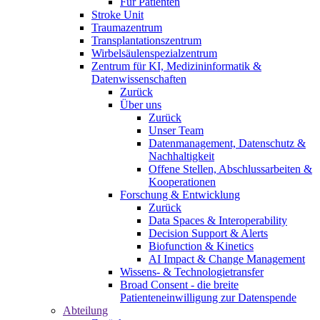
Für Patienten
Stroke Unit
Traumazentrum
Transplantationszentrum
Wirbelsäulenspezialzentrum
Zentrum für KI, Medizininformatik &
Datenwissenschaften
Zurück
Über uns
Zurück
Unser Team
Datenmanagement, Datenschutz &
Nachhaltigkeit
Offene Stellen, Abschlussarbeiten &
Kooperationen
Forschung & Entwicklung
Zurück
Data Spaces & Interoperability
Decision Support & Alerts
Biofunction & Kinetics
AI Impact & Change Management
Wissens- & Technologietransfer
Broad Consent - die breite
Patienteneinwilligung zur Datenspende
Abteilung