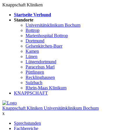
Knappschaft Kliniken
Startseite Verbund
Standorte
Universitätsklinikum Bochum
Bottrop
Marienhospital Bottrop
Dortmund
Gelsenkirchen-Buer
Kamen
Lünen
Lütgendortmund
Paracelsus Marl
Püttlingen
Recklinghausen
Sulzbach
Rhein-Maas Klinikum
KNAPPSCHAFT
Knappschaft Kliniken Universitätsklinikum Bochum
x
Sprechstunden
Fachbereiche