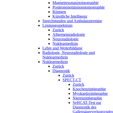
Magnetresonanztomographie
Positronenemissionstomographie
Röntgen
Künstliche Intelligenz
Sprechstunden und Ambulanztermine
Leistungsspektrum
Zurück
Allgemeinradiologie
Neuroradiologie
Nuklearmedizin
Lehre und Weiterbildung
Radiologie, Neuroradiologie und
Nuklearmedizin
Nuklearmedizin
Zurück
Diagnostik
Zurück
SPECT-CT
Zurück
Knochenzintigraphie
Myokardzzintigraphie
Nierenzintigraphie
SeHCAT-Test zur
Diagnostik des
Gallensäureverlustsyndr