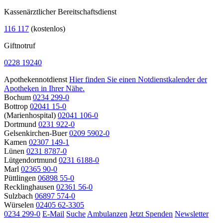
Kassenärztlicher Bereitschaftsdienst
116 117
(kostenlos)
Giftnotruf
0228 19240
Apothekennotdienst
Hier finden Sie einen Notdienstkalender der
Apotheken in Ihrer Nähe.
Bochum
0234 299-0
Bottrop
02041 15-0
(Marienhospital)
02041 106-0
Dortmund
0231 922-0
Gelsenkirchen-Buer
0209 5902-0
Kamen
02307 149-1
Lünen
0231 8787-0
Lütgendortmund
0231 6188-0
Marl
02365 90-0
Püttlingen
06898 55-0
Recklinghausen
02361 56-0
Sulzbach
06897 574-0
Würselen
02405 62-3305
0234 299-0
E-Mail
Suche
Ambulanzen
Jetzt Spenden
Newsletter