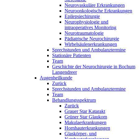
Neurovaskuläre Erkrankungen
Neuroonkologische Erkrankungen
Epilepsiechirurgie
Neurophysiologie und
intraoperatives Monitoring
Neurotraumatologie
Pädiatrische Neurochirurgie
Wirbelsäulenerkrankungen
Sprechstunden und Ambulanztermine
Stationäre Patienten
Team
Geschichte der Neurochirurgie in Bochum
Langendreer
Augenheilkunde
Zurück
Sprechstunden und Ambulanztermine
Team
Behandlungsspektrum
Zurück
Grauer Star Katarakt
Grüner Star Glaukom
Makulaerkrankungen
Hornhauterkrankungen
Glaskörper- und