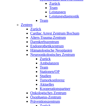
Zurück
Team
Leistungen
Leistungsdiagnostik
Team
Zentren
Zurück
Cardiac Arrest Zentrum Bochum
Alters-Trauma-Zentrum
Darmkrebszentrum
Endoprothetikzentrum
Hämatologische Neoplasien
Neuroonkologisches Zentrum
Zurück
Ambulanzen
Team
Stationen/OP
Studien
Tumorkonferenz
Aktuelles
Kooperationspartner
Onkologisches Zentrum
Ösophagus-Zentrum
Präventionszentrum
Zurück