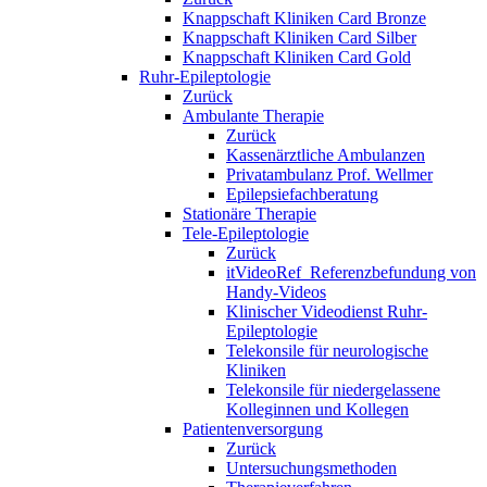
Knappschaft Kliniken Card Bronze
Knappschaft Kliniken Card Silber
Knappschaft Kliniken Card Gold
Ruhr-Epileptologie
Zurück
Ambulante Therapie
Zurück
Kassenärztliche Ambulanzen
Privatambulanz Prof. Wellmer
Epilepsiefachberatung
Stationäre Therapie
Tele-Epileptologie
Zurück
itVideoRef_Referenzbefundung von
Handy-Videos
Klinischer Videodienst Ruhr-
Epileptologie
Telekonsile für neurologische
Kliniken
Telekonsile für niedergelassene
Kolleginnen und Kollegen
Patientenversorgung
Zurück
Untersuchungsmethoden