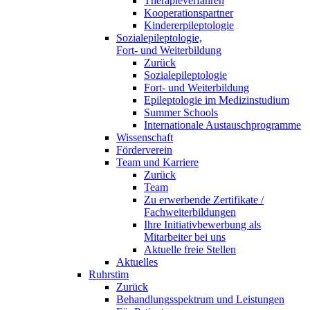
Therapieverfahren
Kooperationspartner
Kindererpileptologie
Sozialepileptologie,
Fort- und Weiterbildung
Zurück
Sozialepileptologie
Fort- und Weiterbildung
Epileptologie im Medizinstudium
Summer Schools
Internationale Austauschprogramme
Wissenschaft
Förderverein
Team und Karriere
Zurück
Team
Zu erwerbende Zertifikate /
Fachweiterbildungen
Ihre Initiativbewerbung als
Mitarbeiter bei uns
Aktuelle freie Stellen
Aktuelles
Ruhrstim
Zurück
Behandlungsspektrum und Leistungen