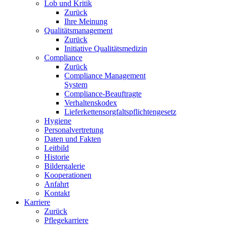
Lob und Kritik
Zurück
Ihre Meinung
Qualitätsmanagement
Zurück
Initiative Qualitätsmedizin
Compliance
Zurück
Compliance Management
System
Compliance-Beauftragte
Verhaltenskodex
Lieferkettensorgfaltspflichtengesetz
Hygiene
Personalvertretung
Daten und Fakten
Leitbild
Historie
Bildergalerie
Kooperationen
Anfahrt
Kontakt
Karriere
Zurück
Pflegekarriere