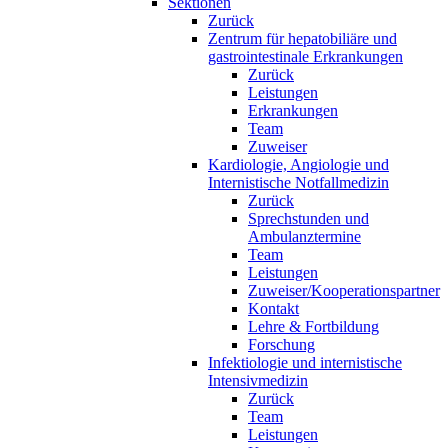
Sektionen
Zurück
Zentrum für hepatobiliäre und
gastrointestinale Erkrankungen
Zurück
Leistungen
Erkrankungen
Team
Zuweiser
Kardiologie, Angiologie und
Internistische Notfallmedizin
Zurück
Sprechstunden und
Ambulanztermine
Team
Leistungen
Zuweiser/Kooperationspartner
Kontakt
Lehre & Fortbildung
Forschung
Infektiologie und internistische
Intensivmedizin
Zurück
Team
Leistungen