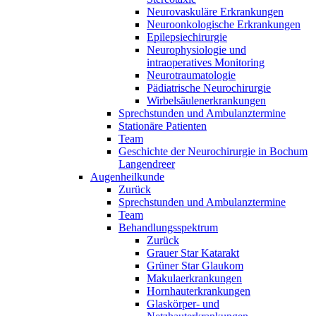
Neurovaskuläre Erkrankungen
Neuroonkologische Erkrankungen
Epilepsiechirurgie
Neurophysiologie und
intraoperatives Monitoring
Neurotraumatologie
Pädiatrische Neurochirurgie
Wirbelsäulenerkrankungen
Sprechstunden und Ambulanztermine
Stationäre Patienten
Team
Geschichte der Neurochirurgie in Bochum
Langendreer
Augenheilkunde
Zurück
Sprechstunden und Ambulanztermine
Team
Behandlungsspektrum
Zurück
Grauer Star Katarakt
Grüner Star Glaukom
Makulaerkrankungen
Hornhauterkrankungen
Glaskörper- und