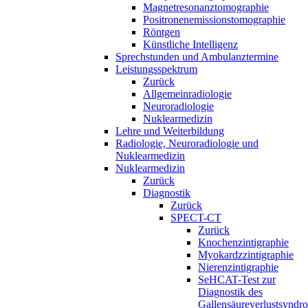
Magnetresonanztomographie
Positronenemissionstomographie
Röntgen
Künstliche Intelligenz
Sprechstunden und Ambulanztermine
Leistungsspektrum
Zurück
Allgemeinradiologie
Neuroradiologie
Nuklearmedizin
Lehre und Weiterbildung
Radiologie, Neuroradiologie und
Nuklearmedizin
Nuklearmedizin
Zurück
Diagnostik
Zurück
SPECT-CT
Zurück
Knochenzintigraphie
Myokardzzintigraphie
Nierenzintigraphie
SeHCAT-Test zur
Diagnostik des
Gallensäureverlustsyndr