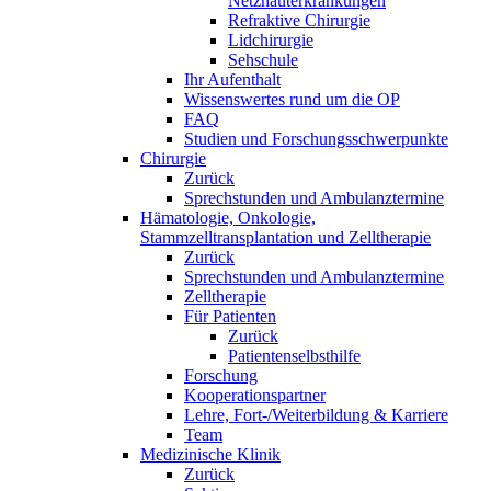
Netzhauterkrankungen
Refraktive Chirurgie
Lidchirurgie
Sehschule
Ihr Aufenthalt
Wissenswertes rund um die OP
FAQ
Studien und Forschungsschwerpunkte
Chirurgie
Zurück
Sprechstunden und Ambulanztermine
Hämatologie, Onkologie,
Stammzelltransplantation und Zelltherapie
Zurück
Sprechstunden und Ambulanztermine
Zelltherapie
Für Patienten
Zurück
Patientenselbsthilfe
Forschung
Kooperationspartner
Lehre, Fort-/Weiterbildung & Karriere
Team
Medizinische Klinik
Zurück