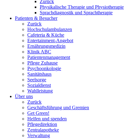
Zurück
Physikalische Therapie und Physiotherapie
Sprachdiagnostik und Sprachtherapie
Patienten & Besucher
Zurück
Hochschulambulanzen
Cafeteria & Küche
Entertainment-Angebot
Ernährungsmedizin
Klinik ABC
Patientenmanagement
Pflege Zuhause
Psychoonkologie
Sanitätshaus
Seelsorge
Sozialdienst
Wahlleistung
Über uns
Zurück
Geschäftsführung und Gremien
Get Green!
Helfen und spenden
Pflegedirektion
Zentralapotheke
Verwaltung