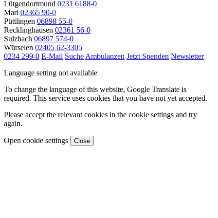
Lütgendortmund
0231 6188-0
Marl
02365 90-0
Püttlingen
06898 55-0
Recklinghausen
02361 56-0
Sulzbach
06897 574-0
Würselen
02405 62-3305
0234 299-0
E-Mail
Suche
Ambulanzen
Jetzt Spenden
Newsletter
Language setting not available
To change the language of this website, Google Translate is
required. This service uses cookies that you have not yet accepted.
Please accept the relevant cookies in the cookie settings and try
again.
Open cookie settings
Close