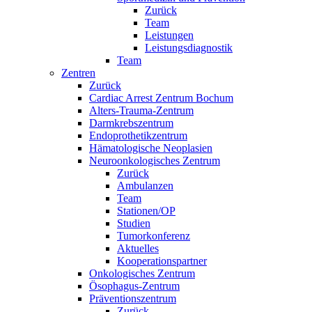
Zurück
Team
Leistungen
Leistungsdiagnostik
Team
Zentren
Zurück
Cardiac Arrest Zentrum Bochum
Alters-Trauma-Zentrum
Darmkrebszentrum
Endoprothetikzentrum
Hämatologische Neoplasien
Neuroonkologisches Zentrum
Zurück
Ambulanzen
Team
Stationen/OP
Studien
Tumorkonferenz
Aktuelles
Kooperationspartner
Onkologisches Zentrum
Ösophagus-Zentrum
Präventionszentrum
Zurück