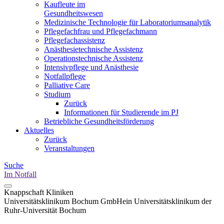
Kaufleute im
Gesundheitswesen
Medizinische Technologie für Laboratoriumsanalytik
Pflegefachfrau und Pflegefachmann
Pflegefachassistenz
Anästhesietechnische Assistenz
Operationstechnische Assistenz
Intensivpflege und Anästhesie
Notfallpflege
Palliative Care
Studium
Zurück
Informationen für Studierende im PJ
Betriebliche Gesundheitsförderung
Aktuelles
Zurück
Veranstaltungen
Suche
Im Notfall
Knappschaft Kliniken
Universitätsklinikum Bochum GmbH
ein Universitätsklinikum der
Ruhr-Universität Bochum