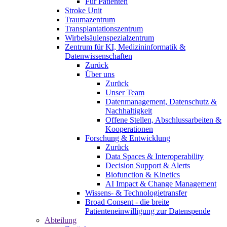
Für Patienten
Stroke Unit
Traumazentrum
Transplantationszentrum
Wirbelsäulenspezialzentrum
Zentrum für KI, Medizininformatik &
Datenwissenschaften
Zurück
Über uns
Zurück
Unser Team
Datenmanagement, Datenschutz &
Nachhaltigkeit
Offene Stellen, Abschlussarbeiten &
Kooperationen
Forschung & Entwicklung
Zurück
Data Spaces & Interoperability
Decision Support & Alerts
Biofunction & Kinetics
AI Impact & Change Management
Wissens- & Technologietransfer
Broad Consent - die breite
Patienteneinwilligung zur Datenspende
Abteilung