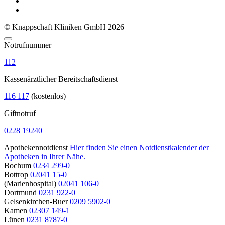
© Knappschaft Kliniken GmbH 2026
Notrufnummer
112
Kassenärztlicher Bereitschaftsdienst
116 117
(kostenlos)
Giftnotruf
0228 19240
Apothekennotdienst
Hier finden Sie einen Notdienstkalender der
Apotheken in Ihrer Nähe.
Bochum
0234 299-0
Bottrop
02041 15-0
(Marienhospital)
02041 106-0
Dortmund
0231 922-0
Gelsenkirchen-Buer
0209 5902-0
Kamen
02307 149-1
Lünen
0231 8787-0