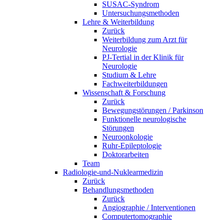
SUSAC-Syndrom
Untersuchungsmethoden
Lehre & Weiterbildung
Zurück
Weiterbildung zum Arzt für
Neurologie
PJ-Tertial in der Klinik für
Neurologie
Studium & Lehre
Fachweiterbildungen
Wissenschaft & Forschung
Zurück
Bewegungstörungen / Parkinson
Funktionelle neurologische
Störungen
Neuroonkologie
Ruhr-Epileptologie
Doktorarbeiten
Team
Radiologie-und-Nuklearmedizin
Zurück
Behandlungsmethoden
Zurück
Angiographie / Interventionen
Computertomographie