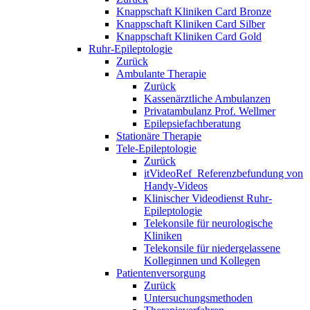
Knappschaft Kliniken Card Bronze
Knappschaft Kliniken Card Silber
Knappschaft Kliniken Card Gold
Ruhr-Epileptologie
Zurück
Ambulante Therapie
Zurück
Kassenärztliche Ambulanzen
Privatambulanz Prof. Wellmer
Epilepsiefachberatung
Stationäre Therapie
Tele-Epileptologie
Zurück
itVideoRef_Referenzbefundung von
Handy-Videos
Klinischer Videodienst Ruhr-
Epileptologie
Telekonsile für neurologische
Kliniken
Telekonsile für niedergelassene
Kolleginnen und Kollegen
Patientenversorgung
Zurück
Untersuchungsmethoden