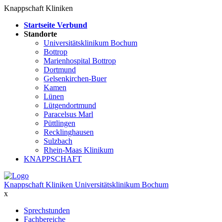
Knappschaft Kliniken
Startseite Verbund
Standorte
Universitätsklinikum Bochum
Bottrop
Marienhospital Bottrop
Dortmund
Gelsenkirchen-Buer
Kamen
Lünen
Lütgendortmund
Paracelsus Marl
Püttlingen
Recklinghausen
Sulzbach
Rhein-Maas Klinikum
KNAPPSCHAFT
Knappschaft Kliniken Universitätsklinikum Bochum
x
Sprechstunden
Fachbereiche