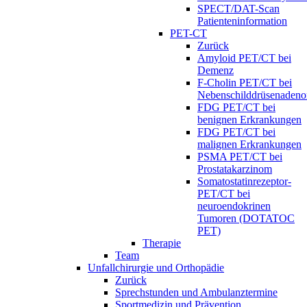
SPECT/DAT-Scan
Patienteninformation
PET-CT
Zurück
Amyloid PET/CT bei
Demenz
F-Cholin PET/CT bei
Nebenschilddrüsenaden
FDG PET/CT bei
benignen Erkrankungen
FDG PET/CT bei
malignen Erkrankungen
PSMA PET/CT bei
Prostatakarzinom
Somatostatinrezeptor-
PET/CT bei
neuroendokrinen
Tumoren (DOTATOC
PET)
Therapie
Team
Unfallchirurgie und Orthopädie
Zurück
Sprechstunden und Ambulanztermine
Sportmedizin und Prävention