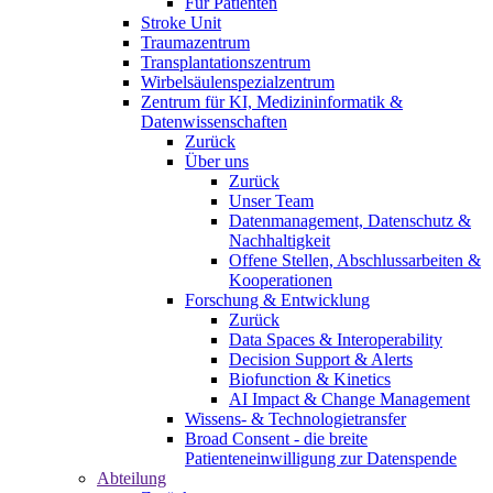
Für Patienten
Stroke Unit
Traumazentrum
Transplantationszentrum
Wirbelsäulenspezialzentrum
Zentrum für KI, Medizininformatik &
Datenwissenschaften
Zurück
Über uns
Zurück
Unser Team
Datenmanagement, Datenschutz &
Nachhaltigkeit
Offene Stellen, Abschlussarbeiten &
Kooperationen
Forschung & Entwicklung
Zurück
Data Spaces & Interoperability
Decision Support & Alerts
Biofunction & Kinetics
AI Impact & Change Management
Wissens- & Technologietransfer
Broad Consent - die breite
Patienteneinwilligung zur Datenspende
Abteilung