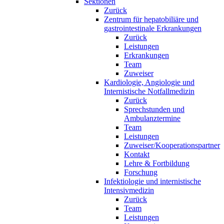
Sektionen
Zurück
Zentrum für hepatobiliäre und
gastrointestinale Erkrankungen
Zurück
Leistungen
Erkrankungen
Team
Zuweiser
Kardiologie, Angiologie und
Internistische Notfallmedizin
Zurück
Sprechstunden und
Ambulanztermine
Team
Leistungen
Zuweiser/Kooperationspartner
Kontakt
Lehre & Fortbildung
Forschung
Infektiologie und internistische
Intensivmedizin
Zurück
Team
Leistungen