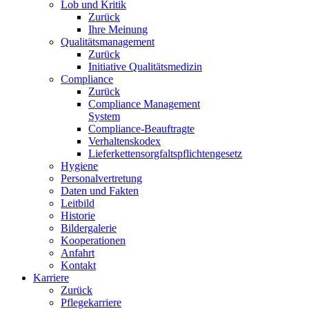
Lob und Kritik
Zurück
Ihre Meinung
Qualitätsmanagement
Zurück
Initiative Qualitätsmedizin
Compliance
Zurück
Compliance Management
System
Compliance-Beauftragte
Verhaltenskodex
Lieferkettensorgfaltspflichtengesetz
Hygiene
Personalvertretung
Daten und Fakten
Leitbild
Historie
Bildergalerie
Kooperationen
Anfahrt
Kontakt
Karriere
Zurück
Pflegekarriere