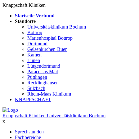
Knappschaft Kliniken
Startseite Verbund
Standorte
Universitätsklinikum Bochum
Bottrop
Marienhospital Bottrop
Dortmund
Gelsenkirchen-Buer
Kamen
Lünen
Lütgendortmund
Paracelsus Marl
Püttlingen
Recklinghausen
Sulzbach
Rhein-Maas Klinikum
KNAPPSCHAFT
Knappschaft Kliniken Universitätsklinikum Bochum
x
Sprechstunden
Fachbereiche