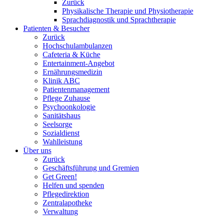
Zurück
Physikalische Therapie und Physiotherapie
Sprachdiagnostik und Sprachtherapie
Patienten & Besucher
Zurück
Hochschulambulanzen
Cafeteria & Küche
Entertainment-Angebot
Ernährungsmedizin
Klinik ABC
Patientenmanagement
Pflege Zuhause
Psychoonkologie
Sanitätshaus
Seelsorge
Sozialdienst
Wahlleistung
Über uns
Zurück
Geschäftsführung und Gremien
Get Green!
Helfen und spenden
Pflegedirektion
Zentralapotheke
Verwaltung