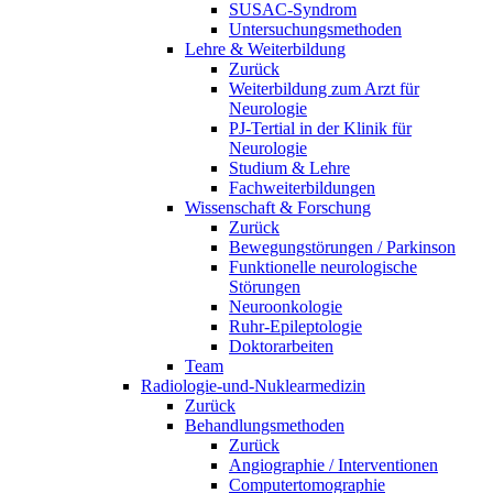
SUSAC-Syndrom
Untersuchungsmethoden
Lehre & Weiterbildung
Zurück
Weiterbildung zum Arzt für
Neurologie
PJ-Tertial in der Klinik für
Neurologie
Studium & Lehre
Fachweiterbildungen
Wissenschaft & Forschung
Zurück
Bewegungstörungen / Parkinson
Funktionelle neurologische
Störungen
Neuroonkologie
Ruhr-Epileptologie
Doktorarbeiten
Team
Radiologie-und-Nuklearmedizin
Zurück
Behandlungsmethoden
Zurück
Angiographie / Interventionen
Computertomographie