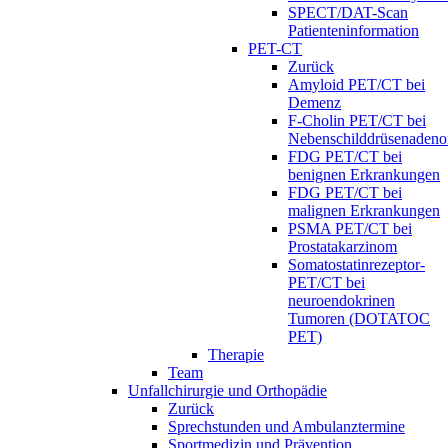
SPECT/DAT-Scan
Patienteninformation
PET-CT
Zurück
Amyloid PET/CT bei
Demenz
F-Cholin PET/CT bei
Nebenschilddrüsenaden
FDG PET/CT bei
benignen Erkrankungen
FDG PET/CT bei
malignen Erkrankungen
PSMA PET/CT bei
Prostatakarzinom
Somatostatinrezeptor-
PET/CT bei
neuroendokrinen
Tumoren (DOTATOC
PET)
Therapie
Team
Unfallchirurgie und Orthopädie
Zurück
Sprechstunden und Ambulanztermine
Sportmedizin und Prävention