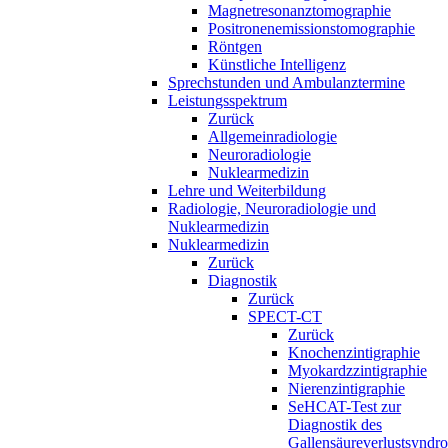
Magnetresonanztomographie
Positronenemissionstomographie
Röntgen
Künstliche Intelligenz
Sprechstunden und Ambulanztermine
Leistungsspektrum
Zurück
Allgemeinradiologie
Neuroradiologie
Nuklearmedizin
Lehre und Weiterbildung
Radiologie, Neuroradiologie und
Nuklearmedizin
Nuklearmedizin
Zurück
Diagnostik
Zurück
SPECT-CT
Zurück
Knochenzintigraphie
Myokardzzintigraphie
Nierenzintigraphie
SeHCAT-Test zur
Diagnostik des
Gallensäureverlustsyndr