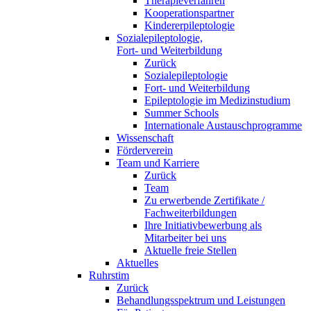
Therapieverfahren
Kooperationspartner
Kindererpileptologie
Sozialepileptologie,
Fort- und Weiterbildung
Zurück
Sozialepileptologie
Fort- und Weiterbildung
Epileptologie im Medizinstudium
Summer Schools
Internationale Austauschprogramme
Wissenschaft
Förderverein
Team und Karriere
Zurück
Team
Zu erwerbende Zertifikate /
Fachweiterbildungen
Ihre Initiativbewerbung als
Mitarbeiter bei uns
Aktuelle freie Stellen
Aktuelles
Ruhrstim
Zurück
Behandlungsspektrum und Leistungen