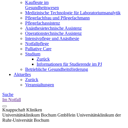
Kaufleute im
Gesundheitswesen
Medizinische Technologie für Laboratoriumsanalytik
Pflegefachfrau und Pflegefachmann
Pflegefachassistenz
Anästhesietechnische Assistenz
Operationstechnische Assistenz
Intensivpflege und Anästhesie
Notfallpflege
Palliative Care
Studium
Zurück
Informationen für Studierende im PJ
Betriebliche Gesundheitsförderung
Aktuelles
Zurück
Veranstaltungen
Suche
Im Notfall
Knappschaft Kliniken
Universitätsklinikum Bochum GmbH
ein Universitätsklinikum der
Ruhr-Universität Bochum