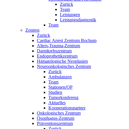
Zurück
Team
Leistungen
Leistungsdiagnostik
Team
Zentren
Zurück
Cardiac Arrest Zentrum Bochum
Alters-Trauma-Zentrum
Darmkrebszentrum
Endoprothetikzentrum
Hämatologische Neoplasien
Neuroonkologisches Zentrum
Zurück
Ambulanzen
Team
Stationen/OP
Studien
Tumorkonferenz
Aktuelles
Kooperationspartner
Onkologisches Zentrum
Ösophagus-Zentrum
Präventionszentrum
Zurück