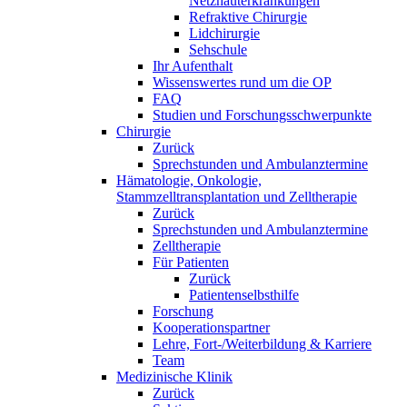
Netzhauterkrankungen
Refraktive Chirurgie
Lidchirurgie
Sehschule
Ihr Aufenthalt
Wissenswertes rund um die OP
FAQ
Studien und Forschungsschwerpunkte
Chirurgie
Zurück
Sprechstunden und Ambulanztermine
Hämatologie, Onkologie,
Stammzelltransplantation und Zelltherapie
Zurück
Sprechstunden und Ambulanztermine
Zelltherapie
Für Patienten
Zurück
Patientenselbsthilfe
Forschung
Kooperationspartner
Lehre, Fort-/Weiterbildung & Karriere
Team
Medizinische Klinik
Zurück