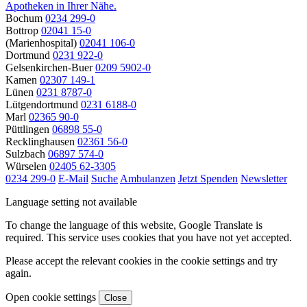
Apotheken in Ihrer Nähe.
Bochum
0234 299-0
Bottrop
02041 15-0
(Marienhospital)
02041 106-0
Dortmund
0231 922-0
Gelsenkirchen-Buer
0209 5902-0
Kamen
02307 149-1
Lünen
0231 8787-0
Lütgendortmund
0231 6188-0
Marl
02365 90-0
Püttlingen
06898 55-0
Recklinghausen
02361 56-0
Sulzbach
06897 574-0
Würselen
02405 62-3305
0234 299-0
E-Mail
Suche
Ambulanzen
Jetzt Spenden
Newsletter
Language setting not available
To change the language of this website, Google Translate is
required. This service uses cookies that you have not yet accepted.
Please accept the relevant cookies in the cookie settings and try
again.
Open cookie settings
Close