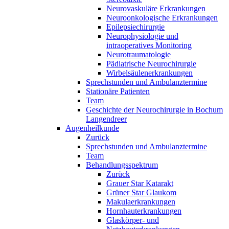
Neurovaskuläre Erkrankungen
Neuroonkologische Erkrankungen
Epilepsiechirurgie
Neurophysiologie und
intraoperatives Monitoring
Neurotraumatologie
Pädiatrische Neurochirurgie
Wirbelsäulenerkrankungen
Sprechstunden und Ambulanztermine
Stationäre Patienten
Team
Geschichte der Neurochirurgie in Bochum
Langendreer
Augenheilkunde
Zurück
Sprechstunden und Ambulanztermine
Team
Behandlungsspektrum
Zurück
Grauer Star Katarakt
Grüner Star Glaukom
Makulaerkrankungen
Hornhauterkrankungen
Glaskörper- und