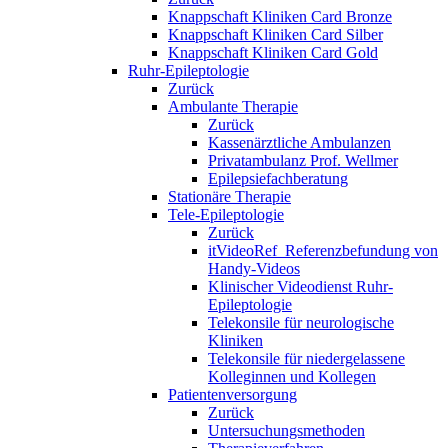
Knappschaft Kliniken Card Bronze
Knappschaft Kliniken Card Silber
Knappschaft Kliniken Card Gold
Ruhr-Epileptologie
Zurück
Ambulante Therapie
Zurück
Kassenärztliche Ambulanzen
Privatambulanz Prof. Wellmer
Epilepsiefachberatung
Stationäre Therapie
Tele-Epileptologie
Zurück
itVideoRef_Referenzbefundung von
Handy-Videos
Klinischer Videodienst Ruhr-
Epileptologie
Telekonsile für neurologische
Kliniken
Telekonsile für niedergelassene
Kolleginnen und Kollegen
Patientenversorgung
Zurück
Untersuchungsmethoden