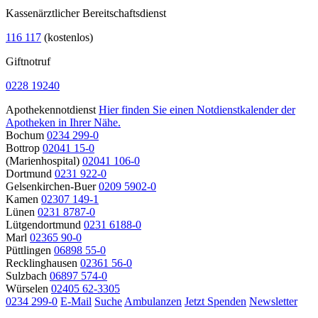
Kassenärztlicher Bereitschaftsdienst
116 117
(kostenlos)
Giftnotruf
0228 19240
Apothekennotdienst
Hier finden Sie einen Notdienstkalender der
Apotheken in Ihrer Nähe.
Bochum
0234 299-0
Bottrop
02041 15-0
(Marienhospital)
02041 106-0
Dortmund
0231 922-0
Gelsenkirchen-Buer
0209 5902-0
Kamen
02307 149-1
Lünen
0231 8787-0
Lütgendortmund
0231 6188-0
Marl
02365 90-0
Püttlingen
06898 55-0
Recklinghausen
02361 56-0
Sulzbach
06897 574-0
Würselen
02405 62-3305
0234 299-0
E-Mail
Suche
Ambulanzen
Jetzt Spenden
Newsletter