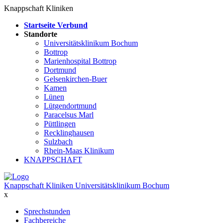
Knappschaft Kliniken
Startseite Verbund
Standorte
Universitätsklinikum Bochum
Bottrop
Marienhospital Bottrop
Dortmund
Gelsenkirchen-Buer
Kamen
Lünen
Lütgendortmund
Paracelsus Marl
Püttlingen
Recklinghausen
Sulzbach
Rhein-Maas Klinikum
KNAPPSCHAFT
Knappschaft Kliniken Universitätsklinikum Bochum
x
Sprechstunden
Fachbereiche