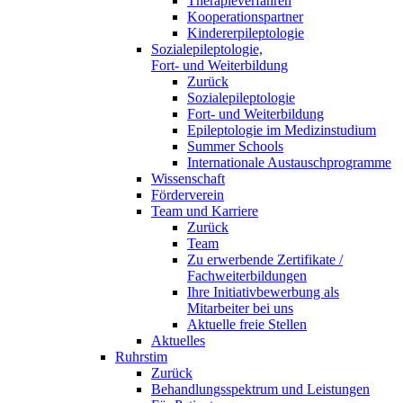
Therapieverfahren
Kooperationspartner
Kindererpileptologie
Sozialepileptologie,
Fort- und Weiterbildung
Zurück
Sozialepileptologie
Fort- und Weiterbildung
Epileptologie im Medizinstudium
Summer Schools
Internationale Austauschprogramme
Wissenschaft
Förderverein
Team und Karriere
Zurück
Team
Zu erwerbende Zertifikate /
Fachweiterbildungen
Ihre Initiativbewerbung als
Mitarbeiter bei uns
Aktuelle freie Stellen
Aktuelles
Ruhrstim
Zurück
Behandlungsspektrum und Leistungen