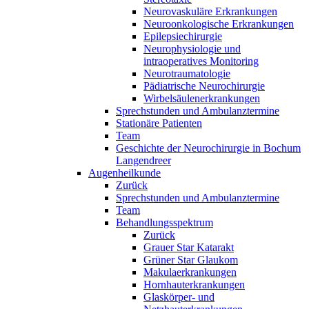
Neurovaskuläre Erkrankungen
Neuroonkologische Erkrankungen
Epilepsiechirurgie
Neurophysiologie und
intraoperatives Monitoring
Neurotraumatologie
Pädiatrische Neurochirurgie
Wirbelsäulenerkrankungen
Sprechstunden und Ambulanztermine
Stationäre Patienten
Team
Geschichte der Neurochirurgie in Bochum
Langendreer
Augenheilkunde
Zurück
Sprechstunden und Ambulanztermine
Team
Behandlungsspektrum
Zurück
Grauer Star Katarakt
Grüner Star Glaukom
Makulaerkrankungen
Hornhauterkrankungen
Glaskörper- und