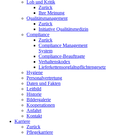
Lob und Kritik
Zurück
Ihre Meinung
Qualitätsmanagement
Zurück
Initiative Qualitätsmedizin
Compliance
Zurück
Compliance Management
System
Compliance-Beauftragte
Verhaltenskodex
Lieferkettensorgfaltspflichtengesetz
Hygiene
Personalvertretung
Daten und Fakten
Leitbild
Historie
Bildergalerie
Kooperationen
Anfahrt
Kontakt
Karriere
Zurück
Pflegekarriere