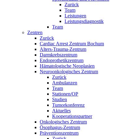
Zurück
Team
Leistungen
Leistungsdiagnostik
Team
Zentren
Zurück
Cardiac Arrest Zentrum Bochum
Alters-Trauma-Zentrum
Darmkrebszentrum
Endoprothetikzentrum
Hämatologische Neoplasien
Neuroonkologisches Zentrum
Zurück
Ambulanzen
Team
Stationen/OP
Studien
Tumorkonferenz
Aktuelles
Kooperationspartner
Onkologisches Zentrum
Ösophagus-Zentrum
Präventionszentrum
Zurück