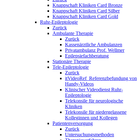
Knappschaft Kliniken Card Bronze
Knappschaft Kliniken Card Silber
Knappschaft Kliniken Card Gold
Ruhr-Epileptologie
Zurück
Ambulante Therapie
Zurück
Kassenärztliche Ambulanzen
Privatambulanz Prof. Wellmer
Epilepsiefachberatung
Stationäre Therapie
Tele-Epileptologie
Zurück
itVideoRef_Referenzbefundung von
Handy-Videos
Klinischer Videodienst Ruhr-
Epileptologie
Telekonsile für neurologische
Kliniken
Telekonsile für niedergelassene
Kolleginnen und Kollegen
Patientenversorgung
Zurück
Untersuchungsmethoden