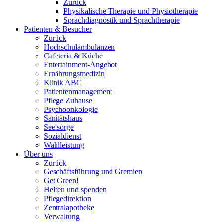
Zurück
Physikalische Therapie und Physiotherapie
Sprachdiagnostik und Sprachtherapie
Patienten & Besucher
Zurück
Hochschulambulanzen
Cafeteria & Küche
Entertainment-Angebot
Ernährungsmedizin
Klinik ABC
Patientenmanagement
Pflege Zuhause
Psychoonkologie
Sanitätshaus
Seelsorge
Sozialdienst
Wahlleistung
Über uns
Zurück
Geschäftsführung und Gremien
Get Green!
Helfen und spenden
Pflegedirektion
Zentralapotheke
Verwaltung