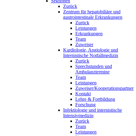
Sektionen
Zurück
Zentrum für hepatobiliäre und
gastrointestinale Erkrankungen
Zurück
Leistungen
Erkrankungen
Team
Zuweiser
Kardiologie, Angiologie und
Internistische Notfallmedizin
Zurück
Sprechstunden und
Ambulanztermine
Team
Leistungen
Zuweiser/Kooperationspartner
Kontakt
Lehre & Fortbildung
Forschung
Infektiologie und internistische
Intensivmedizin
Zurück
Team
Leistungen