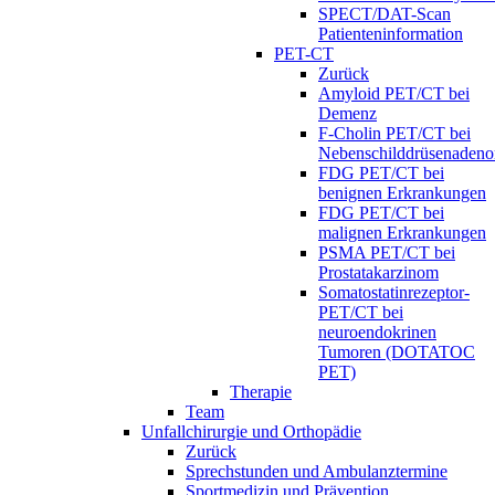
SPECT/DAT-Scan
Patienteninformation
PET-CT
Zurück
Amyloid PET/CT bei
Demenz
F-Cholin PET/CT bei
Nebenschilddrüsenaden
FDG PET/CT bei
benignen Erkrankungen
FDG PET/CT bei
malignen Erkrankungen
PSMA PET/CT bei
Prostatakarzinom
Somatostatinrezeptor-
PET/CT bei
neuroendokrinen
Tumoren (DOTATOC
PET)
Therapie
Team
Unfallchirurgie und Orthopädie
Zurück
Sprechstunden und Ambulanztermine
Sportmedizin und Prävention