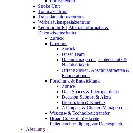
Für Patienten
Stroke Unit
Traumazentrum
Transplantationszentrum
Wirbelsäulenspezialzentrum
Zentrum für KI, Medizininformatik &
Datenwissenschaften
Zurück
Über uns
Zurück
Unser Team
Datenmanagement, Datenschutz &
Nachhaltigkeit
Offene Stellen, Abschlussarbeiten &
Kooperationen
Forschung & Entwicklung
Zurück
Data Spaces & Interoperability
Decision Support & Alerts
Biofunction & Kinetics
AI Impact & Change Management
Wissens- & Technologietransfer
Broad Consent - die breite
Patienteneinwilligung zur Datenspende
Abteilung