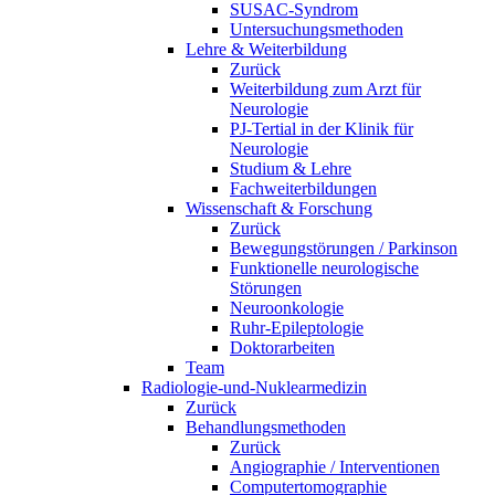
SUSAC-Syndrom
Untersuchungsmethoden
Lehre & Weiterbildung
Zurück
Weiterbildung zum Arzt für
Neurologie
PJ-Tertial in der Klinik für
Neurologie
Studium & Lehre
Fachweiterbildungen
Wissenschaft & Forschung
Zurück
Bewegungstörungen / Parkinson
Funktionelle neurologische
Störungen
Neuroonkologie
Ruhr-Epileptologie
Doktorarbeiten
Team
Radiologie-und-Nuklearmedizin
Zurück
Behandlungsmethoden
Zurück
Angiographie / Interventionen
Computertomographie