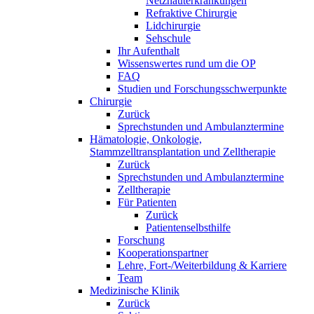
Netzhauterkrankungen
Refraktive Chirurgie
Lidchirurgie
Sehschule
Ihr Aufenthalt
Wissenswertes rund um die OP
FAQ
Studien und Forschungsschwerpunkte
Chirurgie
Zurück
Sprechstunden und Ambulanztermine
Hämatologie, Onkologie,
Stammzelltransplantation und Zelltherapie
Zurück
Sprechstunden und Ambulanztermine
Zelltherapie
Für Patienten
Zurück
Patientenselbsthilfe
Forschung
Kooperationspartner
Lehre, Fort-/Weiterbildung & Karriere
Team
Medizinische Klinik
Zurück