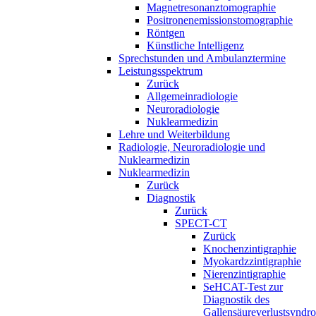
Magnetresonanztomographie
Positronenemissionstomographie
Röntgen
Künstliche Intelligenz
Sprechstunden und Ambulanztermine
Leistungsspektrum
Zurück
Allgemeinradiologie
Neuroradiologie
Nuklearmedizin
Lehre und Weiterbildung
Radiologie, Neuroradiologie und
Nuklearmedizin
Nuklearmedizin
Zurück
Diagnostik
Zurück
SPECT-CT
Zurück
Knochenzintigraphie
Myokardzzintigraphie
Nierenzintigraphie
SeHCAT-Test zur
Diagnostik des
Gallensäureverlustsyndr