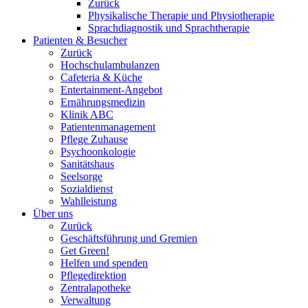
Zurück
Physikalische Therapie und Physiotherapie
Sprachdiagnostik und Sprachtherapie
Patienten & Besucher
Zurück
Hochschulambulanzen
Cafeteria & Küche
Entertainment-Angebot
Ernährungsmedizin
Klinik ABC
Patientenmanagement
Pflege Zuhause
Psychoonkologie
Sanitätshaus
Seelsorge
Sozialdienst
Wahlleistung
Über uns
Zurück
Geschäftsführung und Gremien
Get Green!
Helfen und spenden
Pflegedirektion
Zentralapotheke
Verwaltung