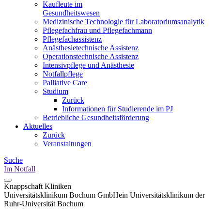
Kaufleute im
Gesundheitswesen
Medizinische Technologie für Laboratoriumsanalytik
Pflegefachfrau und Pflegefachmann
Pflegefachassistenz
Anästhesietechnische Assistenz
Operationstechnische Assistenz
Intensivpflege und Anästhesie
Notfallpflege
Palliative Care
Studium
Zurück
Informationen für Studierende im PJ
Betriebliche Gesundheitsförderung
Aktuelles
Zurück
Veranstaltungen
Suche
Im Notfall
Knappschaft Kliniken
Universitätsklinikum Bochum GmbH
ein Universitätsklinikum der
Ruhr-Universität Bochum