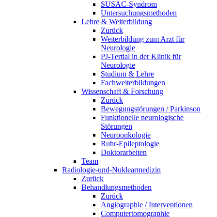
SUSAC-Syndrom
Untersuchungsmethoden
Lehre & Weiterbildung
Zurück
Weiterbildung zum Arzt für
Neurologie
PJ-Tertial in der Klinik für
Neurologie
Studium & Lehre
Fachweiterbildungen
Wissenschaft & Forschung
Zurück
Bewegungstörungen / Parkinson
Funktionelle neurologische
Störungen
Neuroonkologie
Ruhr-Epileptologie
Doktorarbeiten
Team
Radiologie-und-Nuklearmedizin
Zurück
Behandlungsmethoden
Zurück
Angiographie / Interventionen
Computertomographie