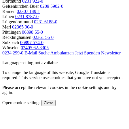
Dortmund
0231 922-0
Gelsenkirchen-Buer
0209 5902-0
Kamen
02307 149-1
Lünen
0231 8787-0
Lütgendortmund
0231 6188-0
Marl
02365 90-0
Püttlingen
06898 55-0
Recklinghausen
02361 56-0
Sulzbach
06897 574-0
Würselen
02405 62-3305
0234 299-0
E-Mail
Suche
Ambulanzen
Jetzt Spenden
Newsletter
Language setting not available
To change the language of this website, Google Translate is
required. This service uses cookies that you have not yet accepted.
Please accept the relevant cookies in the cookie settings and try
again.
Open cookie settings
Close