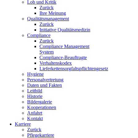
Lob und Kritik
Zurück
Ihre Meinung
Qualitätsmanagement
Zurück
Initiative Qualitätsmedizin
Compliance
Zurück
Compliance Management
System
Compliance-Beauftragte
Verhaltenskodex
Lieferkettensorgfaltspflichtengesetz
Hygiene
Personalvertretung
Daten und Fakten
Leitbild
Historie
Bildergalerie
Kooperationen
Anfahrt
Kontakt
Karriere
Zurück
Pflegekarriere