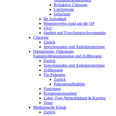
Netzhauterkrankungen
Refraktive Chirurgie
Lidchirurgie
Sehschule
Ihr Aufenthalt
Wissenswertes rund um die OP
FAQ
Studien und Forschungsschwerpunkte
Chirurgie
Zurück
Sprechstunden und Ambulanztermine
Hämatologie, Onkologie,
Stammzelltransplantation und Zelltherapie
Zurück
Sprechstunden und Ambulanztermine
Zelltherapie
Für Patienten
Zurück
Patientenselbsthilfe
Forschung
Kooperationspartner
Lehre, Fort-/Weiterbildung & Karriere
Team
Medizinische Klinik
Zurück