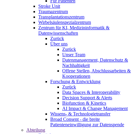
Für Patienten
Stroke Unit
Traumazentrum
Transplantationszentrum
Wirbelsäulenspezialzentrum
Zentrum für KI, Medizininformatik &
Datenwissenschaften
Zurück
Über uns
Zurück
Unser Team
Datenmanagement, Datenschutz &
Nachhaltigkeit
Offene Stellen, Abschlussarbeiten &
Kooperationen
Forschung & Entwicklung
Zurück
Data Spaces & Interoperability
Decision Support & Alerts
Biofunction & Kinetics
AI Impact & Change Management
Wissens- & Technologietransfer
Broad Consent - die breite
Patienteneinwilligung zur Datenspende
Abteilung