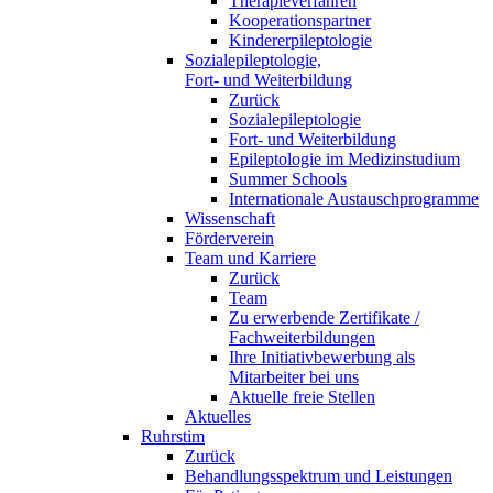
Therapieverfahren
Kooperationspartner
Kindererpileptologie
Sozialepileptologie,
Fort- und Weiterbildung
Zurück
Sozialepileptologie
Fort- und Weiterbildung
Epileptologie im Medizinstudium
Summer Schools
Internationale Austauschprogramme
Wissenschaft
Förderverein
Team und Karriere
Zurück
Team
Zu erwerbende Zertifikate /
Fachweiterbildungen
Ihre Initiativbewerbung als
Mitarbeiter bei uns
Aktuelle freie Stellen
Aktuelles
Ruhrstim
Zurück
Behandlungsspektrum und Leistungen