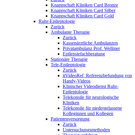
Knappschaft Kliniken Card Bronze
Knappschaft Kliniken Card Silber
Knappschaft Kliniken Card Gold
Ruhr-Epileptologie
Zurück
Ambulante Therapie
Zurück
Kassenärztliche Ambulanzen
Privatambulanz Prof. Wellmer
Epilepsiefachberatung
Stationäre Therapie
Tele-Epileptologie
Zurück
itVideoRef_Referenzbefundung von
Handy-Videos
Klinischer Videodienst Ruhr-
Epileptologie
Telekonsile für neurologische
Kliniken
Telekonsile für niedergelassene
Kolleginnen und Kollegen
Patientenversorgung
Zurück
Untersuchungsmethoden