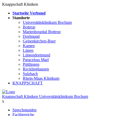
Knappschaft Kliniken
Startseite Verbund
Standorte
Universitätsklinikum Bochum
Bottrop
Marienhospital Bottrop
Dortmund
Gelsenkirchen-Buer
Kamen
Lünen
Lütgendortmund
Paracelsus Marl
Püttlingen
Recklinghausen
Sulzbach
Rhein-Maas Klinikum
KNAPPSCHAFT
Knappschaft Kliniken Universitätsklinikum Bochum
x
Sprechstunden
Fachbereiche