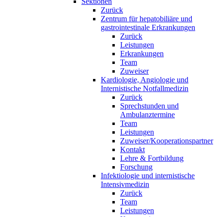
Sektionen
Zurück
Zentrum für hepatobiliäre und
gastrointestinale Erkrankungen
Zurück
Leistungen
Erkrankungen
Team
Zuweiser
Kardiologie, Angiologie und
Internistische Notfallmedizin
Zurück
Sprechstunden und
Ambulanztermine
Team
Leistungen
Zuweiser/Kooperationspartner
Kontakt
Lehre & Fortbildung
Forschung
Infektiologie und internistische
Intensivmedizin
Zurück
Team
Leistungen