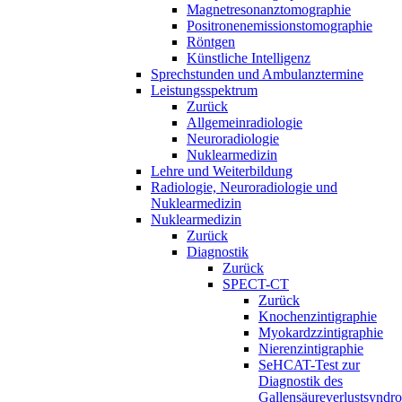
Magnetresonanztomographie
Positronenemissionstomographie
Röntgen
Künstliche Intelligenz
Sprechstunden und Ambulanztermine
Leistungsspektrum
Zurück
Allgemeinradiologie
Neuroradiologie
Nuklearmedizin
Lehre und Weiterbildung
Radiologie, Neuroradiologie und
Nuklearmedizin
Nuklearmedizin
Zurück
Diagnostik
Zurück
SPECT-CT
Zurück
Knochenzintigraphie
Myokardzzintigraphie
Nierenzintigraphie
SeHCAT-Test zur
Diagnostik des
Gallensäureverlustsyndr