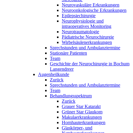
Neurovaskuläre Erkrankungen
Neuroonkologische Erkrankungen
Epilepsiechirurgie
Neurophysiologie und
intraoperatives Monitoring
Neurotraumatologie
Pädiatrische Neurochirurgie
Wirbelsäulenerkrankungen
Sprechstunden und Ambulanztermine
Stationäre Patienten
Team
Geschichte der Neurochirurgie in Bochum
Langendreer
Augenheilkunde
Zurück
Sprechstunden und Ambulanztermine
Team
Behandlungsspektrum
Zurück
Grauer Star Katarakt
Grüner Star Glaukom
Makulaerkrankungen
Hornhauterkrankungen
Glaskörper- und