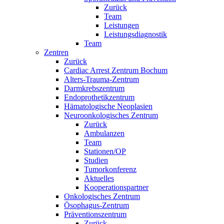
Zurück
Team
Leistungen
Leistungsdiagnostik
Team
Zentren
Zurück
Cardiac Arrest Zentrum Bochum
Alters-Trauma-Zentrum
Darmkrebszentrum
Endoprothetikzentrum
Hämatologische Neoplasien
Neuroonkologisches Zentrum
Zurück
Ambulanzen
Team
Stationen/OP
Studien
Tumorkonferenz
Aktuelles
Kooperationspartner
Onkologisches Zentrum
Ösophagus-Zentrum
Präventionszentrum
Zurück