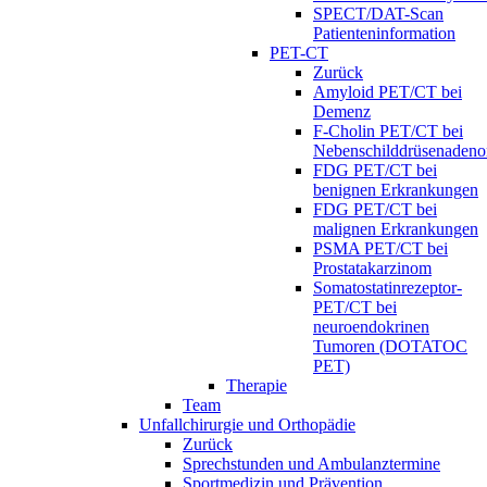
SPECT/DAT-Scan
Patienteninformation
PET-CT
Zurück
Amyloid PET/CT bei
Demenz
F-Cholin PET/CT bei
Nebenschilddrüsenaden
FDG PET/CT bei
benignen Erkrankungen
FDG PET/CT bei
malignen Erkrankungen
PSMA PET/CT bei
Prostatakarzinom
Somatostatinrezeptor-
PET/CT bei
neuroendokrinen
Tumoren (DOTATOC
PET)
Therapie
Team
Unfallchirurgie und Orthopädie
Zurück
Sprechstunden und Ambulanztermine
Sportmedizin und Prävention